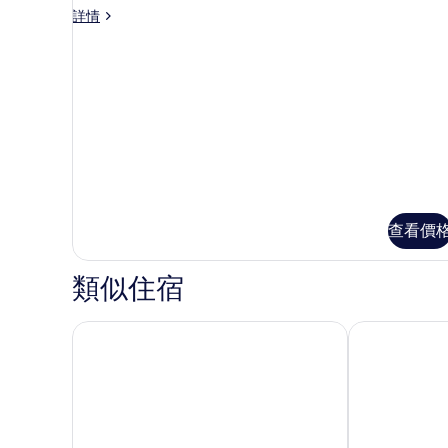
Four
詳情
Room
Poster
的
Room
相
詳
情
片
查看價
類似住宿
拉什頓霍爾 SPA 酒店
凱特林公園溫