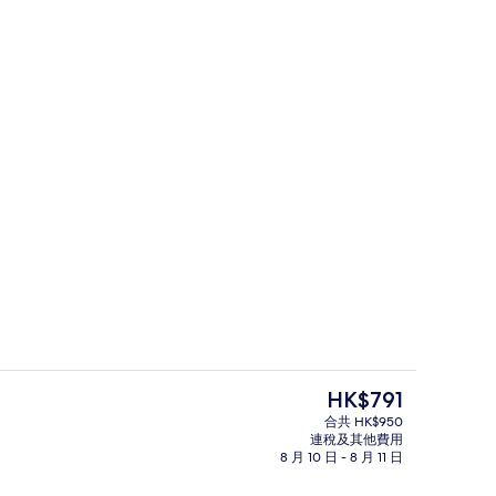
缸、蒸氣室、身體療程、面部療程、2 間療程室
外觀
現
HK$791
價
合共 HK$950
HK$791
連稅及其他費用
桑拿、熱水浴缸、蒸氣室、身體療程、
8 月 10 日 - 8 月 11 日