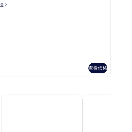
andard
情
oom
uble
的
oom
相
片
查看價格
ess
凱特林科比希爾頓歡朋酒店
科比凱特靈假日酒店及