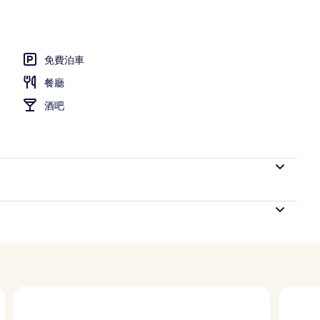
免費泊車
餐廳
酒吧