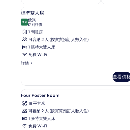
標準雙人房 | 高級寢具、書桌
載
7
標準雙人房
入
優異
8.6
8.6 分，滿分 10 分
所
(17
17 則評價
則
有
1 間睡房
評
標
可容納 2 人 (按實質預訂人數入住)
價)
準
1 張特大雙人床
雙
免費 Wi-Fi
人
標
詳情
準
房
雙
查看價
的
人
房
相
詳
高級寢具、書桌、遮光窗簾/窗
載
片
4
情
Four Poster Room
入
18 平方米
所
可容納 2 人 (按實質預訂人數入住)
有
1 張特大雙人床
Four
免費 Wi-Fi
Poster