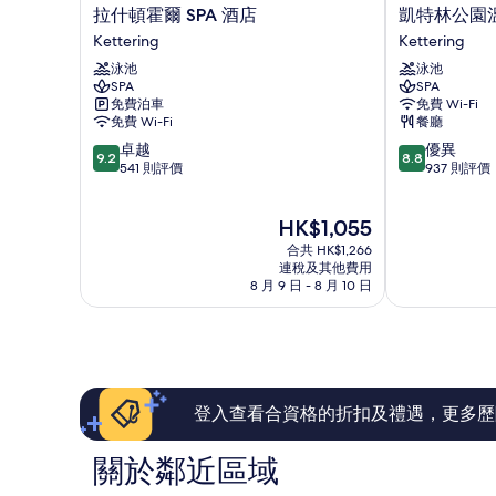
拉
凱
拉什頓霍爾 SPA 酒店
凱特林公園
什
特
Kettering
Kettering
頓
林
泳池
泳池
霍
公
SPA
SPA
爾
園
免費泊車
免費 Wi-Fi
SPA
溫
免費 Wi-Fi
餐廳
酒
泉
9.2
8.8
卓越
優異
店
酒
9.2
8.8
分
分
541 則評價
937 則評價
Kettering
店
(滿
(滿
Kettering
分
分
現
HK$1,055
為
為
售
10
10
合共 HK$1,266
HK$1,055
分)，
分)，
連稅及其他費用
8 月 9 日 - 8 月 10 日
卓
優
越，
異，
541
937
則
則
評
評
價
價
篇
篇
登入查看合資格的折扣及禮遇，更多歷
評
評
價
價
關於鄰近區域