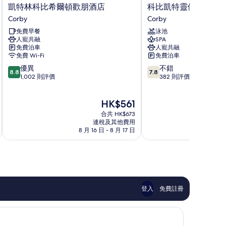
凱
科
凱特林科比希爾頓歡朋酒店
科比凱特靈假日酒店
特
比
Corby
Corby
林
凱
免費早餐
泳池
科
特
人寵共融
SPA
比
靈
免費泊車
人寵共融
希
假
免費 Wi-Fi
免費泊車
爾
日
8.8
7.8
優異
不錯
頓
酒
8.8
7.8
分
分
1,002 則評價
382 則評價
歡
店
(滿
(滿
朋
及
分
分
酒
水
現
HK$561
為
為
店
療
售
10
10
Corby
合共 HK$673
中
HK$561
分)，
分)，
連稅及其他費用
心
8 月 16 日 - 8 月 17 日
8 
優
不
Corby
異，
錯，
1,002
382
則
則
評
評
價
價
篇
篇
登入
免費註冊
評
評
價
價