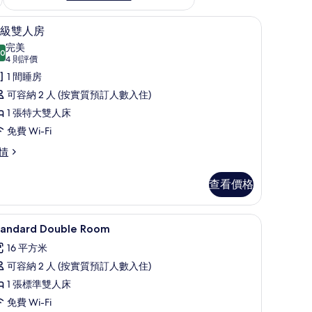
簾/窗簾、熨斗/熨衫板
特級雙人房 | 高級寢具、書桌、遮光窗簾/窗簾
載
6
級雙人房
入
完美
.0
10.0 分，滿分 10 分
所
(4
4 則評價
則
有
1 間睡房
評
特
可容納 2 人 (按實質預訂人數入住)
價)
級
1 張特大雙人床
雙
免費 Wi-Fi
人
情
房
查看價格
的
相
高級寢具、書桌、遮光窗簾/窗簾、熨斗/熨衫
載
片
6
tandard Double Room
入
16 平方米
所
可容納 2 人 (按實質預訂人數入住)
有
1 張標準雙人床
tandard
免費 Wi-Fi
ouble