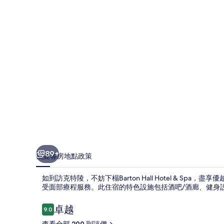
片
集
89+
概覽
客房
地點
政策
如到訪克特陵，不妨下榻Barton Hall Hotel & Sp
受面部療程服務。此住宿的特色設施包括酒吧/酒廊、健身
評
卓越
9.0
9.0 分，滿分 10 分，
價
查看全部 299 則評價