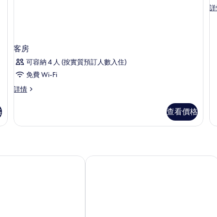
St
詳
R
Do
R
詳
情
客房
可容納 4 人 (按實質預訂人數入住)
免費 Wi-Fi
客
詳情
房
詳
格
查看價格
情
泉酒店
凱特靈 IHG 旗下酒店 Holiday Inn Expr