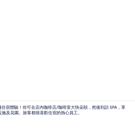
桑拿、熱水浴
a，盡享優越住宿體驗！你可去店內咖啡店/咖啡室大快朵頤，然後到訪 SPA，享
設施及花園。旅客都很喜歡住宿的熱心員工。
大堂