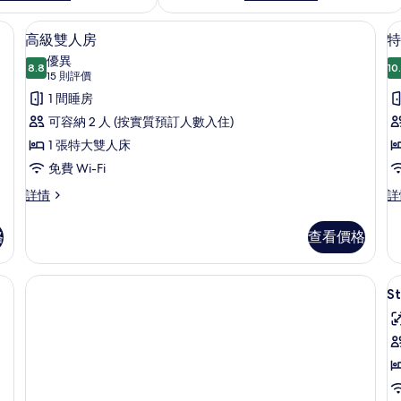
、遮光窗簾/窗簾、熨斗/熨衫板
高級雙人房 | 高級寢具、書桌、遮光窗
載
7
高級雙人房
特
入
優異
8.8
10
8.8 分，滿分 10 分
所
(15
15 則評價
則
有
1 間睡房
評
高
可容納 2 人 (按實質預訂人數入住)
價)
級
1 張特大雙人床
雙
免費 Wi-Fi
人
高
特
詳情
詳
級
級
房
雙
雙
格
查看價格
的
人
人
房
房
相
詳
詳
簾、熨斗/熨衫板
片
情
情
S
S
D