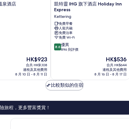
凱
溫泉酒店
凱特靈 IHG 旗下酒店 Holiday Inn
特
Express
靈
Kettering
IHG
旗
免費早餐
人寵共融
下
免費泊車
酒
免費 Wi-Fi
店
8.6
Holiday
優異
8.6
分
Inn
896 則評價
(滿
Express
現
現
HK$923
HK$536
分
Kettering
售
售
為
合共 HK$1,108
合共 HK$644
HK$923
HK$536
連稅及其他費用
連稅及其他費用
10
8 月 10 日 - 8 月 11 日
8 月 16 日 - 8 月 17 日
分)，
優
比較類似的住宿
異，
896
則
評
價
險旅程，更多豐富獎賞！
篇
評
價