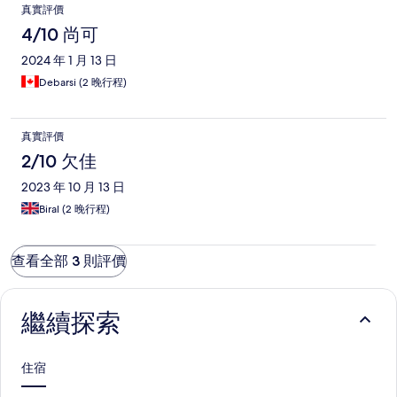
真實評價
would be good to have an Iron and Locker in the room. Other
than that it was a great stay.
4/10 尚可
2024 年 1 月 13 日
Debarsi (2 晚行程)
真實評價
2/10 欠佳
2023 年 10 月 13 日
Biral (2 晚行程)
查看全部 3 則評價
繼續探索
住宿