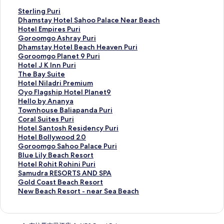
此
Sterling Puri
連
此
Dhamstay Hotel Sahoo Palace Near Beach
結
連
此
Hotel Empires Puri
會
結
連
此
Goroomgo Ashray Puri
開
會
結
連
此
Dhamstay Hotel Beach Heaven Puri
啟
開
會
結
連
此
Goroomgo Planet 9 Puri
S
啟
開
會
結
連
此
Hotel J K Inn Puri
t
D
啟
開
會
結
連
此
The Bay Suite
e
h
H
啟
開
會
結
連
此
Hotel Niladri Premium
r
a
o
G
啟
開
會
結
連
此
Oyo Flagship Hotel Planet9
l
m
t
o
D
啟
開
會
結
連
此
Hello by Ananya
i
s
e
r
h
G
啟
開
會
結
連
此
Townhouse Baliapanda Puri
n
t
l
o
a
o
H
啟
開
會
結
連
此
Coral Suites Puri
g
a
E
o
m
r
o
T
啟
開
會
結
連
此
Hotel Santosh Residency Puri
P
y
m
m
s
o
t
h
H
啟
開
會
結
連
此
Hotel Bollywood 2.0
u
H
p
g
t
o
e
e
o
O
啟
開
會
結
連
此
Goroomgo Sahoo Palace Puri
r
o
i
o
a
m
l
B
t
y
H
啟
開
會
結
連
此
Blue Lily Beach Resort
i
t
r
A
y
g
J
a
e
o
e
T
啟
開
會
結
連
此
Hotel Rohit Rohini Puri
頁
e
e
s
H
o
K
y
l
F
l
o
C
啟
開
會
結
連
此
Samudra RESORTS AND SPA
面
l
s
h
o
P
I
S
N
l
l
w
o
H
啟
開
會
結
連
此
Gold Coast Beach Resort
S
P
r
t
l
n
u
i
a
o
n
r
o
H
啟
開
會
結
連
此
New Beach Resort - near Sea Beach
a
u
a
e
a
n
i
l
g
b
h
a
t
o
G
啟
開
會
結
連
h
r
y
l
n
P
t
a
s
y
o
l
e
t
o
B
啟
開
會
結
o
i
P
B
e
u
e
d
h
A
u
S
l
e
r
l
H
啟
開
會