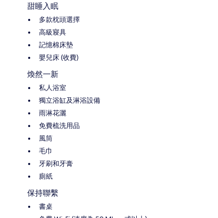
甜睡入眠
多款枕頭選擇
高級寢具
記憶棉床墊
嬰兒床 (收費)
煥然一新
私人浴室
獨立浴缸及淋浴設備
雨淋花灑
免費梳洗用品
風筒
毛巾
牙刷和牙膏
廁紙
保持聯繫
書桌