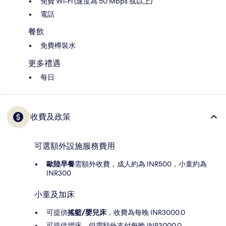
免費 Wi-Fi (速度為 50 Mbps 或以上)
電話
餐飲
免費樽裝水
更多禮遇
每日
收費及政策
可選額外設施服務費用
歐陸早餐
需額外收費，成人約為 INR500，小童約為
INR300
小童及加床
可提供
搖籃/嬰兒床
，收費為每晚 INR3000.0
可提供摺床，但需額外支付每晚 INR3000.0