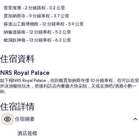
普里海灘
- 2 分鐘路程
- 0.2 公里
賈加納斯寺
- 9 分鐘車程
- 3.7 公里
蘇達山工藝博物館
- 12 分鐘車程
- 5.9 公里
納倫達薩格
- 12 分鐘車程
- 5.2 公里
毗濕奴神廟
- 13 分鐘車程
- 6.3 公里
住宿資料
NRS Royal Palace
如下榻NRS Royal Palace，你距離賈加納斯寺僅 10 分鐘車程。你可以在室
外泳池暢快玩水，然後到訪店內餐廳大快朵頤，又或去酒吧/酒廊小酌一
杯。
住宿詳情
住宿摘要
酒店規模