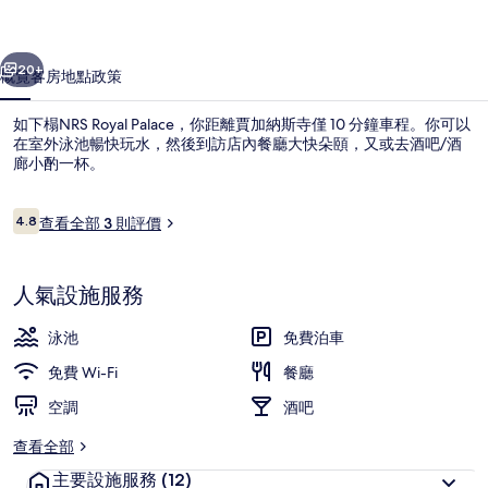
一個
下一個
20+
概覽
客房
地點
政策
如下榻NRS Royal Palace，你距離賈加納斯寺僅 10 分鐘車程。你可以
在室外泳池暢快玩水，然後到訪店內餐廳大快朵頤，又或去酒吧/酒
廊小酌一杯。
評
4.8
查看全部 3 則評價
4.8 分，滿分 10 分，
價
人氣設施服務
接待處
泳池
免費泊車
免費 Wi-Fi
餐廳
空調
酒吧
查看全部
主要設施服務
(12)