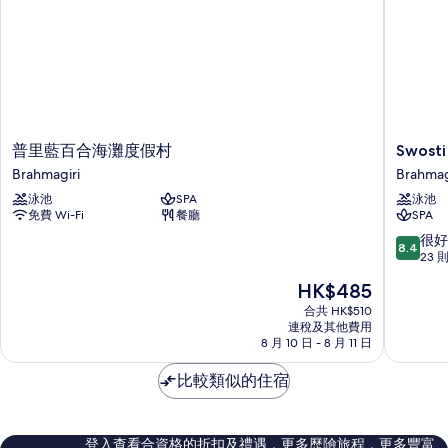
普
Swosti
普里藍百合海灘度假村
Swos
里
高
Brahmagiri
Brahmag
藍
級
泳池
SPA
泳池
百
海
免費 Wi-Fi
餐廳
SPA
合
灘
海
度
8.4
很好
8.4
灘
假
分
23 
度
村
(滿
現
HK$485
假
Puri
分
售
村
Brahmag
為
合共 HK$510
HK$485
Brahmagiri
連稅及其他費用
10
8 月 10 日 - 8 月 11 日
分)，
很
比較類似的住宿
好，
23
則
評
登入查看合資格的折扣及禮遇，更多歷險旅程，更多豐富