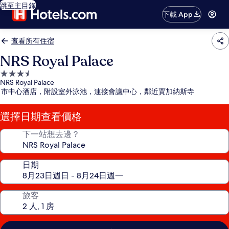
跳至主目錄
下載 App
查看所有住宿
NRS Royal Palace
3.5
NRS Royal Palace
星
市中心酒店，附設室外泳池，連接會議中心，鄰近賈加納斯寺
級
住
選擇日期查看價格
宿
下一站想去邊？
日期
旅客