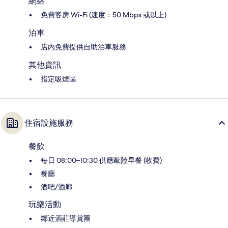
網絡
免費客房 Wi-Fi (速度：50 Mbps 或以上)
泊車
店內免費提供自助泊車服務
其他資訊
指定吸煙區
住宿設施服務
餐飲
每日 08:00–10:30 供應歐陸早餐 (收費)
餐廳
酒吧/酒廊
玩樂活動
鄰近酒莊導賞團