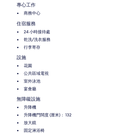
專心工作
商務中心
住宿服務
24 小時接待處
乾洗/洗衣服務
行李寄存
設施
花園
公共區域電視
室外泳池
宴會廳
無障礙設施
升降機
升降機門闊度 (厘米)： 132
放大鏡
固定淋浴椅