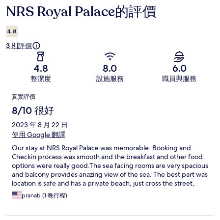
NRS Royal Palace的評價
評
價
4.8
3 則評價
4.8
8.0
6.0
整潔度
設施服務
職員與服務
評
真實評價
價
8/10 很好
2023 年 8 月 22 日
使用 Google 翻譯
Our stay at NRS Royal Palace was memorable. Booking and
Checkin process was smooth and the breakfast and other food
options were really good.The sea facing rooms are very spacious
and balcony provides anazing view of the sea. The best part was
location is safe and has a private beach, just cross the street,
very peaceful and away from crowd. Local transportation is
pranab (1 晚行程)
available right at the Gate for visiting the Holy Temple Or
shopping. There are suggestions for improvement for better
equipped supplies in toilet and better drainage. In addition