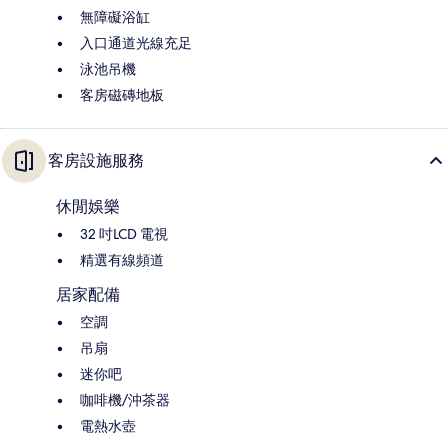
無障礙浴缸
入口通道光線充足
泳池吊機
客房磁磚地板
客房設施服務
休閒娛樂
32 吋LCD 電視
精選有線頻道
居家配備
空調
吊扇
迷你吧
咖啡機/沖茶器
電熱水壺