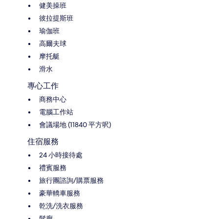
健美操班
彼拉提斯班
瑜伽班
高爾夫球
摩托艇
滑水
專心工作
商務中心
電腦工作站
會議場地 (11840 平方呎)
住宿服務
24 小時接待處
禮賓服務
旅行團諮詢/購票服務
豪華轎車服務
乾洗/洗衣服務
髮廊