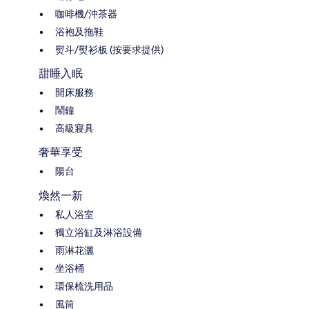
咖啡機/沖茶器
浴袍及拖鞋
熨斗/熨衫板 (按要求提供)
甜睡入眠
開床服務
鬧鐘
高級寢具
奢華享受
陽台
煥然一新
私人浴室
獨立浴缸及淋浴設備
雨淋花灑
坐浴桶
環保梳洗用品
風筒