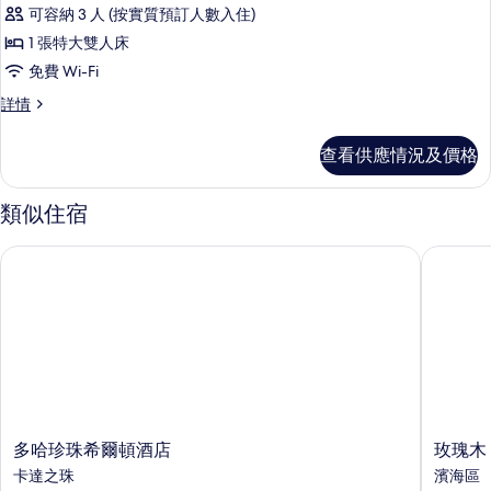
入
片
可容納 3 人 (按實質預訂人數入住)
所
1 張特大雙人床
有
免費 Wi-Fi
Deluxe
Deluxe
詳情
Pearl
Pearl
View
View
查看供應情況及價格
Room
Room
King
King
詳
類似住宿
的
情
相
多哈珍珠希爾頓酒店
玫瑰木 
片
多
玫
多哈珍珠希爾頓酒店
玫瑰木
哈
瑰
卡達之珠
濱海區
珍
木