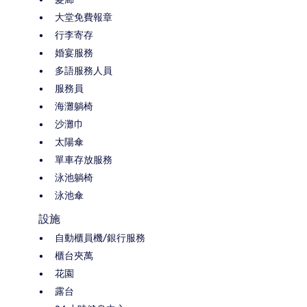
大堂免費報章
行李寄存
婚宴服務
多語服務人員
服務員
海灘躺椅
沙灘巾
太陽傘
單車存放服務
泳池躺椅
泳池傘
設施
自動櫃員機/銀行服務
櫃台夾萬
花園
露台