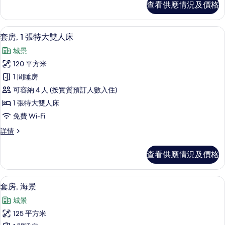
查看供應情況及價格
房,
池
泳
景
池
套房, 1 張特大雙人床 | 客房景觀
載
7
景
套房, 1 張特大雙人床
的
入
詳
相
城景
情
所
片
120 平方米
有
1 間睡房
套
可容納 4 人 (按實質預訂人數入住)
房,
1 張特大雙人床
1
免費 Wi-Fi
張
套
詳情
特
房,
大
1
查看供應情況及價格
張
雙
特
人
大
套房, 海景 | 高級寢具、迷你吧、房內
載
3
雙
床
套房, 海景
入
人
的
城景
床
所
相
詳
125 平方米
有
情