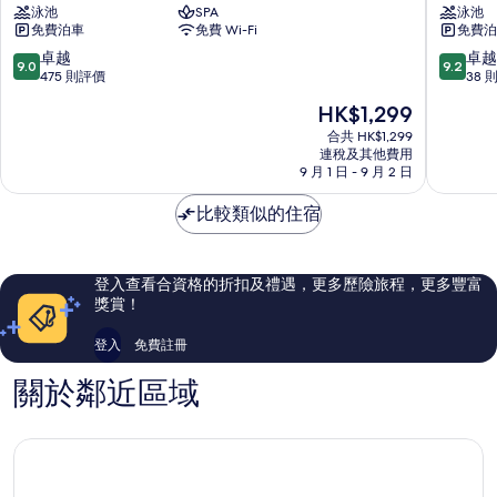
泳池
SPA
泳池
珠
多
免費泊車
免費 Wi-Fi
免費泊
希
哈
爾
濱
9.0
9.2
卓越
卓越
9.0
9.2
頓
海
分
分
475 則評價
38 
酒
區
(滿
(滿
現
HK$1,299
店
分
分
售
卡
為
為
合共 HK$1,299
HK$1,299
達
連稅及其他費用
10
10
9 月 1 日 - 9 月 2 日
之
分)，
分)，
珠
卓
卓
比較類似的住宿
越，
越，
475
38
則
則
評
評
登入查看合資格的折扣及禮遇，更多歷險旅程，更多豐富
價
價
獎賞！
篇
篇
評
評
登入
免費註冊
價
價
關於鄰近區域