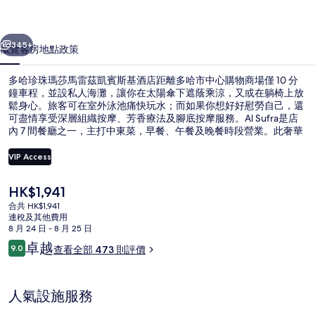
馬
一個
下一個
雷
345+
概覽
客房
地點
政策
茲
多哈珍珠瑪莎馬雷茲凱賓斯基酒店距離多哈市中心購物商場僅 10 分
凱
鐘車程，並設私人海灘，讓你在太陽傘下遮蔭乘涼，又或在躺椅上放
鬆身心。旅客可在室外泳池痛快玩水；而如果你想好好慰勞自己，還
賓
可盡情享受深層組織按摩、芳香療法及腳底按摩服務。Al Sufra是店
斯
內 7 間餐廳之一，主打中東菜，早餐、午餐及晚餐時段營業。此奢華
酒店的其他特色設施包括 2 間酒吧/酒廊、免費兒童俱樂部及池畔酒
基
吧。旅客都很喜歡住宿的熱心員工。
VIP Access
酒
現
HK$1,941
私人海灘、躺椅、太陽傘、沙灘巾
店
價
合共 HK$1,941
HK$1,941
連稅及其他費用
相
8 月 24 日 - 8 月 25 日
片
評
卓越
9.0
查看全部 473 則評價
9.0 分，滿分 10 分，
價
集
人氣設施服務