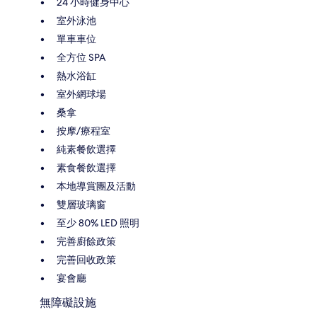
24 小時健身中心
室外泳池
單車車位
全方位 SPA
熱水浴缸
室外網球場
桑拿
按摩/療程室
純素餐飲選擇
素食餐飲選擇
本地導賞團及活動
雙層玻璃窗
至少 80% LED 照明
完善廚餘政策
完善回收政策
宴會廳
無障礙設施