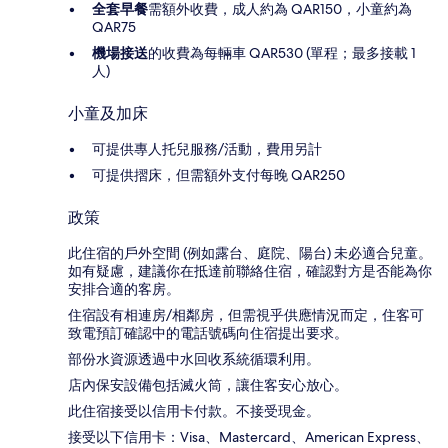
全套早餐
需額外收費，成人約為 QAR150，小童約為
QAR75
機場接送
的收費為每輛車 QAR530 (單程；最多接載 1
人)
小童及加床
可提供專人托兒服務/活動，費用另計
可提供摺床，但需額外支付每晚 QAR250
政策
此住宿的戶外空間 (例如露台、庭院、陽台) 未必適合兒童。
如有疑慮，建議你在抵達前聯絡住宿，確認對方是否能為你
安排合適的客房。
住宿設有相連房/相鄰房，但需視乎供應情況而定，住客可
致電預訂確認中的電話號碼向住宿提出要求。
部份水資源透過中水回收系統循環利用。
店內保安設備包括滅火筒，讓住客安心放心。
此住宿接受以信用卡付款。不接受現金。
接受以下信用卡：Visa、Mastercard、American Express、