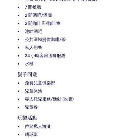
7 間餐廳
2 間酒吧/酒廊
2 間咖啡店/咖啡室
池畔酒吧
公共區域提供咖啡/茶
私人用餐
24 小時客房送餐服務
水機
親子同遊
免費兒童俱樂部
兒童泳池
專人托兒服務/活動 (收費)
兒童餐
玩樂活動
位於私人海灘
網球班