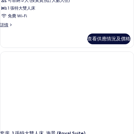
可容納 5 人 (按實質預訂人數入住)
套
1 張特大雙人床
房,
免費 Wi-Fi
1
套
詳情
張
房,
特
1
查看供應情況及價格
張
大
特
雙
大
雙
人
人
床
床
(Panoramic
(Panoramic
Suite)
Suite)
詳
的
情
相
片
套房, 1 張特大雙人床, 海景 (Royal Suite)