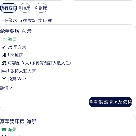
可
所有客房
1 張床
2 張床
用
嘅
正在顯示 15 種房型 (共 15 種)
客
豪華客房, 海景 | 高級寢具、迷你吧、
載
7
豪華客房, 海景
房
入
篩
海景
所
選
75 平方米
有
條
1 間睡房
豪
件
可容納 3 人 (按實質預訂人數入住)
華
1 張特大雙人床
客
免費 Wi-Fi
房,
豪
詳情
海
華
景
客
查看供應情況及價格
房,
的
海
相
景
高級寢具、迷你吧、房內夾萬、書桌
載
7
詳
豪華雙床房, 海景
片
入
情
海景
所