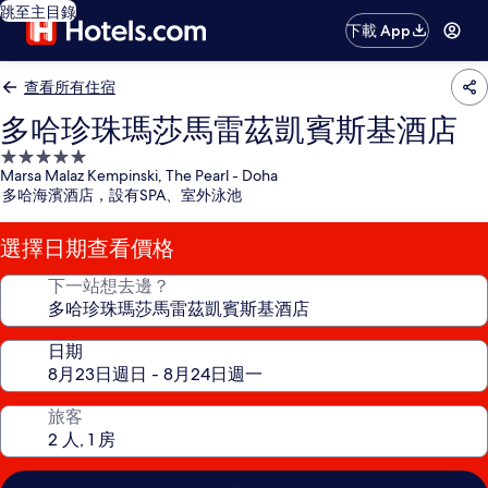
跳至主目錄
下載 App
查看所有住宿
多哈珍珠瑪莎馬雷茲凱賓斯基酒店
5.0
Marsa Malaz Kempinski, The Pearl - Doha
星
多哈海濱酒店，設有SPA、室外泳池
級
住
選擇日期查看價格
宿
下一站想去邊？
日期
旅客