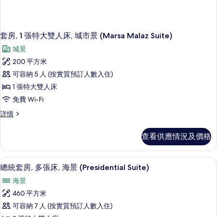
套房, 1 張特大雙人床, 城市景 (Marsa Malaz Suite)
城景
200 平方米
可容納 5 人 (按實質預訂人數入住)
1 張特大雙人床
免費 Wi-Fi
套
詳情
房,
1
查看供應情況及價格
張
特
大
總統套房, 多張床, 海景 (Presidential Su
載
1
雙
總統套房, 多張床, 海景 (Presidential Suite)
入
人
海景
床,
所
城
460 平方米
有
市
可容納 7 人 (按實質預訂人數入住)
景
總