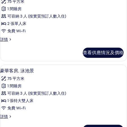
75 平方米
有
1 間睡房
豪
可容納 3 人 (按實質預訂人數入住)
華
2 張單人床
雙
免費 Wi-Fi
床
豪
詳情
房,
華
海
雙
查看供應情況及價格
床
景
房,
的
海
豪華客房, 泳池景 | 高級寢具、迷你吧
載
6
景
豪華客房, 泳池景
相
入
詳
片
75 平方米
情
所
1 間睡房
有
可容納 3 人 (按實質預訂人數入住)
豪
1 張特大雙人床
華
免費 Wi-Fi
客
豪
詳情
房,
華
泳
客