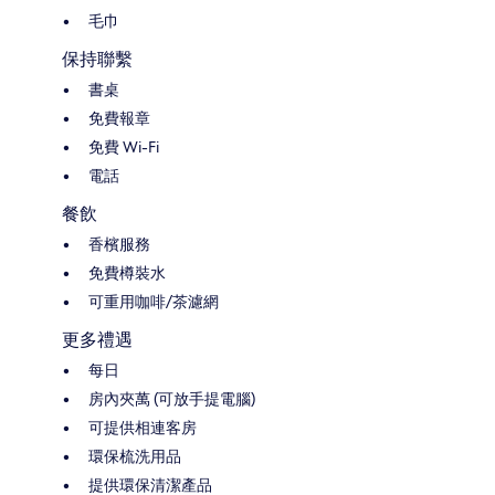
毛巾
保持聯繫
書桌
免費報章
免費 Wi-Fi
電話
餐飲
香檳服務
免費樽裝水
可重用咖啡/茶濾網
更多禮遇
每日
房內夾萬 (可放手提電腦)
可提供相連客房
環保梳洗用品
提供環保清潔產品