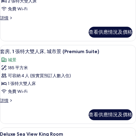
(Marsa
2 張特大雙人床
統
Malaz
免費 Wi-Fi
Suite)
套
詳
總
詳情
房,
情
統
多
套
查看供應情況及價格
房,
張
多
床,
張
套房, 1 張特大雙人床, 城市景 (Premi
載
1
床,
套房, 1 張特大雙人床, 城市景 (Premium Suite)
海
入
海
景
城景
景
所
(Presidential
(Presidential
185 平方米
有
Suite)
Suite)
可容納 4 人 (按實質預訂人數入住)
詳
套
的
情
1 張特大雙人床
房,
相
免費 Wi-Fi
1
片
套
詳情
張
房,
特
1
查看供應情況及價格
張
大
特
雙
大
浴室 | 獨立浴缸及淋浴設備、雨淋花
載
3
雙
人
Deluxe Sea View King Room