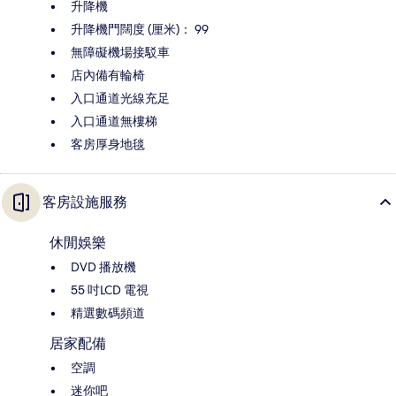
升降機
升降機門闊度 (厘米)： 99
無障礙機場接駁車
店內備有輪椅
入口通道光線充足
入口通道無樓梯
客房厚身地毯
客房設施服務
休閒娛樂
DVD 播放機
55 吋LCD 電視
精選數碼頻道
居家配備
空調
迷你吧