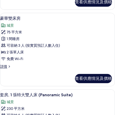
查看供應情況及價格
房
片
詳
情
高級寢具、迷你吧、房內夾萬、書桌
載
6
豪華雙床房
入
城景
所
75 平方米
有
1 間睡房
豪
可容納 3 人 (按實質預訂人數入住)
華
2 張單人床
雙
免費 Wi-Fi
床
豪
詳情
房
華
的
雙
查看供應情況及價格
床
相
房
片
詳
套房, 1 張特大雙人床 (Panoramic S
載
1
情
套房, 1 張特大雙人床 (Panoramic Suite)
入
城景
所
230 平方米
有