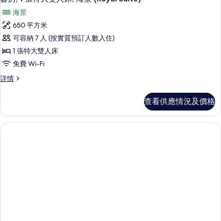
海景
650 平方米
可容納 7 人 (按實質預訂人數入住)
1 張特大雙人床
免費 Wi-Fi
套
詳情
房,
1
查看供應情況及價格
張
特
大
雙
人
床,
海
景
(Royal
Suite)
詳
情