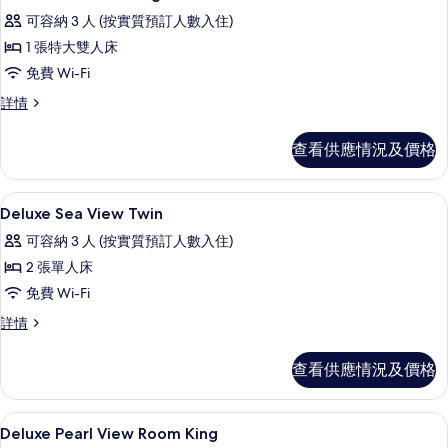
入
人
床,
可容納 3 人 (按實質預訂人數入住)
床,
所
城
城
1 張特大雙人床
有
市
市
免費 Wi-Fi
景
Deluxe
景
(Premium
Deluxe
詳情
Sea
Suite)
Sea
(Premium
View
詳
View
Suite)
查看供應情況及價格
情
King
King
的
Room
Room
詳
相
的
高級寢具、迷你吧、房內夾萬、書桌
載
4
情
Deluxe Sea View Twin
片
相
入
可容納 3 人 (按實質預訂人數入住)
片
所
2 張單人床
有
免費 Wi-Fi
Deluxe
Deluxe
詳情
Sea
Sea
View
View
查看供應情況及價格
Twin
Twin
詳
的
情
高級寢具、迷你吧、房內夾萬、書桌
載
相
9
Deluxe Pearl View Room King