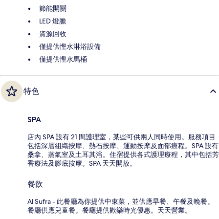
節能開關
LED 燈膽
資源回收
僅提供慳水淋浴設備
僅提供慳水馬桶
特色
SPA
店內 SPA 設有 21 間護理室，某些可供兩人同時使用。服務項目
包括深層組織按摩、熱石按摩、運動按摩及面部療程。SPA 設有
桑拿、蒸氣室及土耳其浴。住宿提供各式護理療程，其中包括芳
香療法及腳底按摩。SPA 天天開放。
餐飲
Al Sufra - 此餐廳為你提供中東菜，並供應早餐、午餐及晚餐。
餐廳供應兒童餐。餐廳提供歡樂時光優惠。天天營業。