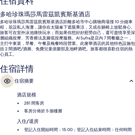
住宿資料
多哈珍珠瑪莎馬雷茲凱賓斯基酒店
多哈珍珠瑪莎馬雷茲凱賓斯基酒店距離多哈市中心購物商場僅 10 分鐘車
程，並設私人海灘，讓你在太陽傘下遮蔭乘涼，又或在躺椅上放鬆身心。
旅客可在室外泳池痛快玩水；而如果你想好好慰勞自己，還可盡情享受深
層組織按摩、芳香療法及腳底按摩服務。Al Sufra是店內 7 間餐廳之一，
主打中東菜，早餐、午餐及晚餐時段營業。此奢華酒店的其他特色設施包
括 2 間酒吧/酒廊、免費兒童俱樂部及池畔酒吧。旅客都很喜歡住宿的熱
心員工。
住宿詳情
住宿摘要
酒店規模
281 間客房
客房分佈於 5 個樓層
入住/退房
登記入住開始時間：15:00；登記入住結束時間：任何時間