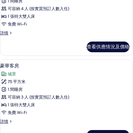
片
1 間睡房
套
可容納 4 人 (按實質預訂人數入住)
房,
1 張特大雙人床
海
免費 Wi-Fi
景
套
詳情
的
房,
相
海
查看供應情況及價格
景
片
詳
情
高級寢具、迷你吧、房內夾萬、書桌
載
6
豪華客房
入
城景
所
75 平方米
有
1 間睡房
豪
可容納 3 人 (按實質預訂人數入住)
華
1 張特大雙人床
客
免費 Wi-Fi
房
豪
詳情
的
華
相
客