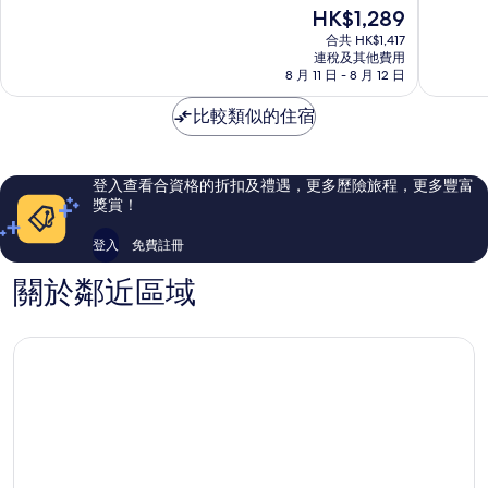
(滿
(滿
現
HK$1,289
店
中
分
分
售
中
區
為
為
合共 HK$1,417
HK$1,289
區
連稅及其他費用
10
10
8 月 11 日 - 8 月 12 日
分)，
分)，
完
卓
比較類似的住宿
美，
越，
3,704
1,838
則
則
評
評
登入查看合資格的折扣及禮遇，更多歷險旅程，更多豐富
價
價
獎賞！
篇
篇
評
評
登入
免費註冊
價
價
關於鄰近區域