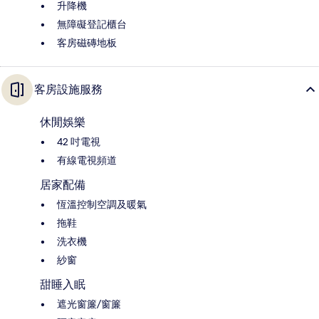
升降機
無障礙登記櫃台
客房磁磚地板
客房設施服務
休閒娛樂
42 吋電視
有線電視頻道
居家配備
恆溫控制空調及暖氣
拖鞋
洗衣機
紗窗
甜睡入眠
遮光窗簾/窗簾