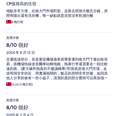
CP值很高的住宿
地點非常方便，在南大門市場對面，走路去明洞大概五分鐘，房
間有陽台還有洗衣機，唯一缺點就是浴室沒有乾濕分離
4 晚行程
真實評價
8/10 很好
2024 年 8 月 12 日
交通抵達部分，若是要從機場過來搭乘客運到南大門下會比較容
易，搭機場快線道首爾車站轉地鐵，拖著行李還需要走一段比較
遠的路。(夏天爆炸熱真的不建議轉乘) 對面就是南大門市場，走
道明洞非常的近，周遭滿熱鬧的；飯店的房間非常舒服，如同其
他人分享的會有一些小蟲子，清潔的度的部分覺得可以再加強一
些些。 房間的格局方正、有洗衣機、烘衣機等非常便利，就這個
YUJU (1 晚行程)
價格來說，四人房的價格成人居住其實非常划算。
真實評價
8/10 很好
2025 年 2 月 6 日