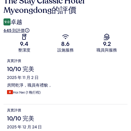
The Stay Classic Hotel
評
Myeongdong的評價
價
卓越
9.0
645 則評價
9.4
8.6
9.2
整潔度
設施服務
職員與服務
評
真實評價
價
10/10 完美
2025 年 11 月 2 日
房間乾淨，職員有禮貌，
Hoi Nei (1 晚行程)
真實評價
10/10 完美
2025 年 12 月 24 日