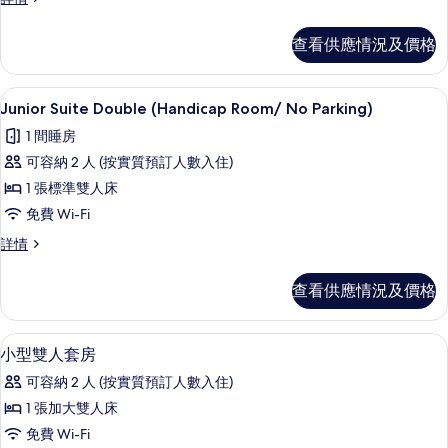
房
室
(No
雙
查看供應情況及價格
人
parking)
房
的
(No
Junior Suite Double (Handicap
載
相
1
parking)
Junior Suite Double (Handicap Room/ No Parking)
入
詳
片
1 間睡房
情
所
可容納 2 人 (按實質預訂人數入住)
有
1 張標準雙人床
Junior
免費 Wi-Fi
Suite
Junior
詳情
Double
Suite
(Handicap
Double
查看供應情況及價格
Room/
(Handicap
No
Room/
No
Parking)
遮光窗簾/窗簾、隔音、免費 Wi-Fi、
載
12
Parking)
小型雙人套房
的
入
詳
可容納 2 人 (按實質預訂人數入住)
相
情
所
1 張加大雙人床
片
有
免費 Wi-Fi