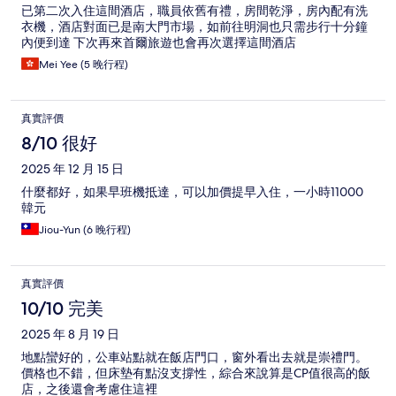
已第二次入住這間酒店，職員依舊有禮，房間乾淨，房內配有洗
衣機，酒店對面已是南大門市場，如前往明洞也只需步行十分鐘
內便到達 下次再來首爾旅遊也會再次選擇這間酒店
Mei Yee (5 晚行程)
真實評價
8/10 很好
2025 年 12 月 15 日
什麼都好，如果早班機抵達，可以加價提早入住，一小時11000
韓元
Jiou-Yun (6 晚行程)
真實評價
10/10 完美
2025 年 8 月 19 日
地點蠻好的，公車站點就在飯店門口，窗外看出去就是崇禮門。
價格也不錯，但床墊有點沒支撐性，綜合來說算是CP值很高的飯
店，之後還會考慮住這裡