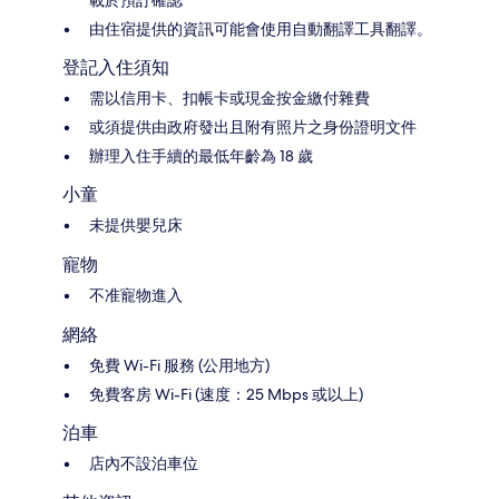
載於預訂確認
由住宿提供的資訊可能會使用自動翻譯工具翻譯。
登記入住須知
需以信用卡、扣帳卡或現金按金繳付雜費
或須提供由政府發出且附有照片之身份證明文件
辦理入住手續的最低年齡為 18 歲
小童
未提供嬰兒床
寵物
不准寵物進入
網絡
免費 Wi-Fi 服務 (公用地方)
免費客房 Wi-Fi (速度：25 Mbps 或以上)
泊車
店內不設泊車位