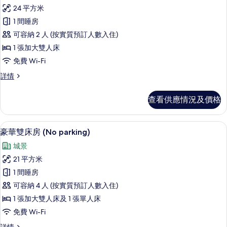
所
24 平方米
有
1 間睡房
普
可容納 2 人 (按實質預訂人數入住)
通
1 張加大雙人床
雙
免費 Wi-Fi
人
普
詳情
房
通
(No
雙
查看供應情況及價格
人
parking)
房
的
(No
豪華雙床房 (No parking) | 遮光窗
載
相
5
parking)
豪華雙床房 (No parking)
入
詳
片
城景
情
所
21 平方米
有
1 間睡房
豪
可容納 4 人 (按實質預訂人數入住)
華
1 張加大雙人床及 1 張單人床
雙
免費 Wi-Fi
床
豪