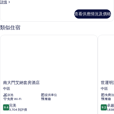
情
人
豪
詳情
華
華
床）
套
套
查看供應情況及價格
的
房
房
雙
相
雙
人
類似住宿
片
房
人
詳
南大門艾納套房酒店
世運明洞
房
情
的
相
片
南
世
南大門艾納套房酒店
世運明
大
運
中區
中區
門
明
泳池
提供車位
免費泊
艾
洞
免費 Wi-Fi
餐廳
餐廳
納
植
套
物
9.4
9.2
完美
卓越
9.4
9.2
房
酒
分
分
3,704 則評價
1,8
酒
店