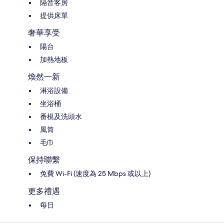
隔音客房
提供床單
奢華享受
陽台
加熱地板
煥然一新
淋浴設備
坐浴桶
番梘及洗頭水
風筒
毛巾
保持聯繫
免費 Wi-Fi (速度為 25 Mbps 或以上)
更多禮遇
每日