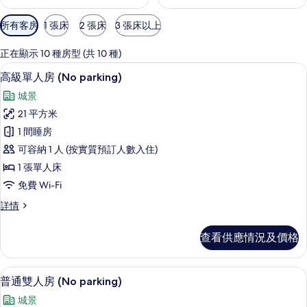
可
所有客房
1 張床
2 張床
3 張床以上
用
嘅
正在顯示 10 種房型 (共 10 種)
客
高級單人房 (No parking) | 遮光窗
載
6
高級單人房 (No parking)
房
入
篩
城景
所
選
21 平方米
有
條
1 間睡房
高
件
可容納 1 人 (按實質預訂人數入住)
級
1 張單人床
單
免費 Wi-Fi
人
高
詳情
房
級
(No
單
查看供應情況及價格
人
parking)
房
的
(No
普通雙人房 (No parking) | 遮光窗
載
相
5
parking)
普通雙人房 (No parking)
入
詳
片
城景
情