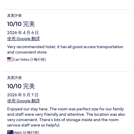
真實評價
10/10 完美
2026 年 4 月 6 日
使用 Google 翻譯
Very recommended hotel, it has all good access transportation
and convenient store.
Carl Nikko (1 晚行程)
真實評價
10/10 完美
2026 年 5 月 7 日
使用 Google 翻譯
Enjoyed our stay here. The room was perfect size for our family
and staff were very friendly and attentive. The location was also
very convenient. There’s lots of storage inside and the room
service staff were so helpful.
Malin (6 晚行程)