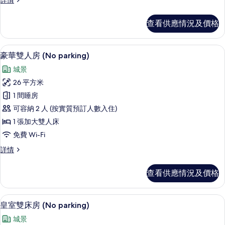
詳情
房
華
(No
雙
查看供應情況及價格
床
parking)
房
的
(No
豪華雙人房 (No parking) | 遮光窗
載
相
6
parking)
豪華雙人房 (No parking)
入
詳
片
城景
情
所
26 平方米
有
1 間睡房
豪
可容納 2 人 (按實質預訂人數入住)
華
1 張加大雙人床
雙
免費 Wi-Fi
人
豪
詳情
房
華
(No
雙
查看供應情況及價格
人
parking)
房
的
(No
皇室雙床房 (No parking) | 遮光窗
載
相
6
parking)
皇室雙床房 (No parking)
入
詳
片
城景
情