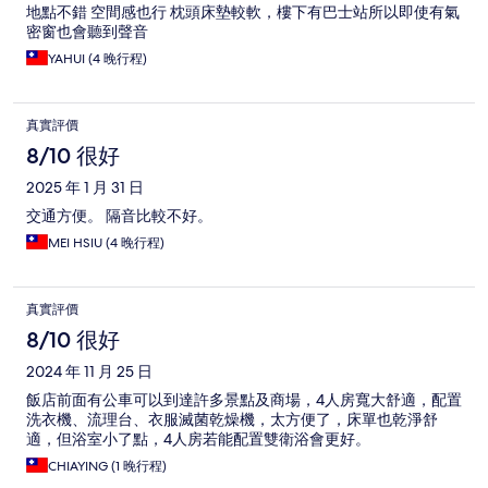
地點不錯 空間感也行 枕頭床墊較軟，樓下有巴士站所以即使有氣
密窗也會聽到聲音
YAHUI (4 晚行程)
真實評價
8/10 很好
2025 年 1 月 31 日
交通方便。 隔音比較不好。
MEI HSIU (4 晚行程)
真實評價
8/10 很好
2024 年 11 月 25 日
飯店前面有公車可以到達許多景點及商場，4人房寬大舒適，配置
洗衣機、流理台、衣服滅菌乾燥機，太方便了，床單也乾淨舒
適，但浴室小了點，4人房若能配置雙衛浴會更好。
CHIAYING (1 晚行程)