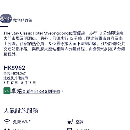
片
集
一個
下一個
46+
概覽
客房
地點
政策
The Stay Classic Hotel Myeongdong位置優越，步行 10 分鐘即達南
大門市場及明洞街。另外，只須步行 15 分鐘，即達首爾市政府及南
山公園。住宿的熱心員工及位置令旅客留下深刻印象。住宿距離公共
交通站點不遠，與政府大廈站相隔 6 分鐘路程，而會賢站則在 8 分鐘
路程外。
現
HK$962
價
合共 HK$1,067
HK$962
連稅及其他費用
外觀
8 月 17 日 - 8 月 18 日
評
卓越
9.0
查看全部 645 則評價
9.0 分，滿分 10 分，
價
人氣設施服務
免費 Wi-Fi
空調