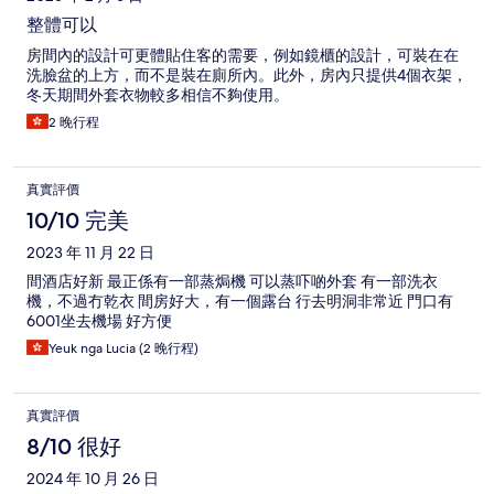
整體可以
房間內的設計可更體貼住客的需要，例如鏡櫃的設計，可裝在在
洗臉盆的上方，而不是裝在廁所內。此外，房內只提供4個衣架，
冬天期間外套衣物較多相信不夠使用。
2 晚行程
真實評價
10/10 完美
2023 年 11 月 22 日
間酒店好新 最正係有一部蒸焗機 可以蒸吓啲外套 有一部洗衣
機，不過冇乾衣 間房好大，有一個露台 行去明洞非常近 門口有
6001坐去機場 好方便
Yeuk nga Lucia (2 晚行程)
真實評價
8/10 很好
2024 年 10 月 26 日