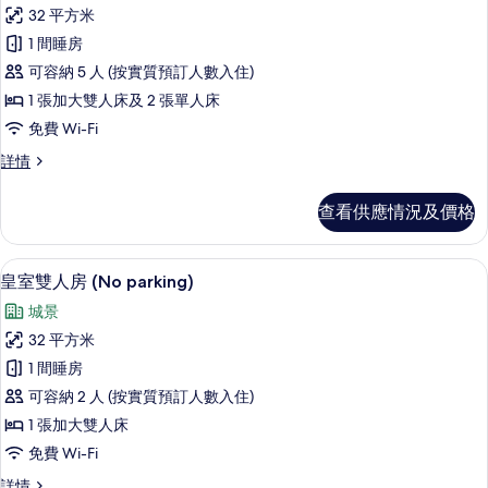
所
32 平方米
有
1 間睡房
皇
可容納 5 人 (按實質預訂人數入住)
室
1 張加大雙人床及 2 張單人床
雙
免費 Wi-Fi
床
皇
詳情
房
室
(No
雙
查看供應情況及價格
床
parking)
房
的
(No
皇室雙人房 (No parking) | 遮光窗
載
相
5
parking)
皇室雙人房 (No parking)
入
詳
片
城景
情
所
32 平方米
有
1 間睡房
皇
可容納 2 人 (按實質預訂人數入住)
室
1 張加大雙人床
雙
免費 Wi-Fi
人
皇
詳情