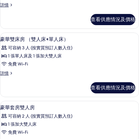
小
小
詳情
型
型
雙
雙
查看供應情況及價格
人
人
套
套
房
遮光窗簾/窗簾、隔音、免費 Wi-Fi、
載
8
詳
豪華雙床房 （雙人床+單人床）
房
入
情
的
可容納 3 人 (按實質預訂人數入住)
所
相
1 張單人床及 1 張加大雙人床
有
片
免費 Wi-Fi
豪
豪
詳情
華
華
雙
雙
查看供應情況及價格
床
床
房
房
（雙
遮光窗簾/窗簾、隔音、免費 Wi-Fi、
載
8
人
豪華套房雙人房
（雙
入
床
人
可容納 2 人 (按實質預訂人數入住)
+單
所
人
床
1 張加大雙人床
有
床）
+單
免費 Wi-Fi
詳
豪