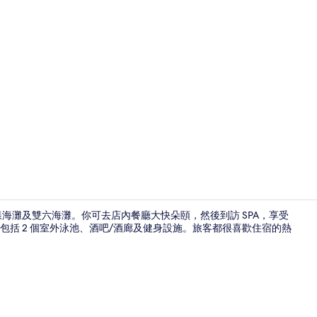
住宿內酒吧
漾海灘及雙六海灘。你可去店內餐廳大快朵頤，然後到訪 SPA，享受
括 2 個室外泳池、酒吧/酒廊及健身設施。旅客都很喜歡住宿的熱
其他設施