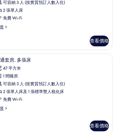
評
景
豪
可容納 3 人 (按實質預訂人數入住)
價)
的
華
2 張單人床
相
雙
免費 Wi-Fi
片
床
情
,
查看價格
張
化床 | 房內夾萬、書桌、手提電腦工作空間、熨斗/熨衫板
單
普通套房, 多張床 | 房內夾萬、書桌、手提電
載
8
通套房, 多張床
人
入
47 平方米
,
所
1 間睡房
泳
有
可容納 3 人 (按實質預訂人數入住)
池
普
2 張單人床及 1 張標準雙人梳化床
景
通
免費 Wi-Fi
的
套
情
相
,
片
多
查看價格
張