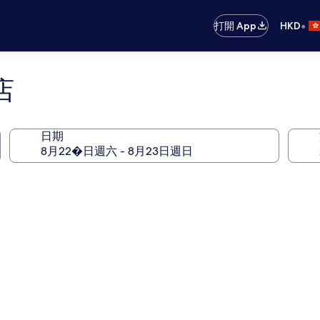
•
打開 App
HKD
店
日期