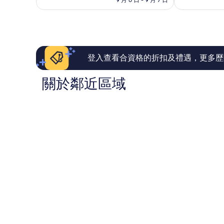
完
優
拉
美，
異，
1,002
1,003
則
則
評
評
價
價
篇
篇
登入查看合資格的折扣及禮遇，更多歷
評
評
價
價
關於鄰近區域