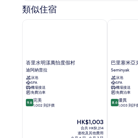
相
張
特
類似住宿
大
片
大
雙
雙
峇里水明漾萬怡度假村
巴里塞米亞克
人
人
床
床
詳
的
情
相
片
峇
巴
峇里水明漾萬怡度假村
巴里塞米亞
里
里
迪阿納普拉
Seminyak
水
塞
泳池
泳池
明
米
SPA
SPA
漾
亞
機場接送
機場接送
萬
克
免費泊車
免費泊車
怡
天
9.6
8.6
完美
優異
度
堂
9.6
8.6
分
分
1,002 則評價
1,003 則評
假
酒
(滿
(滿
村
店
分
分
迪
Seminyak
現
HK$1,003
為
為
阿
售
10
10
納
合共 HK$1,214
HK$1,003
分)，
分)，
連稅及其他費用
普
9 月 6 日 - 9 月 7 日