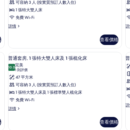
評
花
豪
可容納 3 人 (按實質預訂人數入住)
園
價)
華
1 張特大雙人床
景
詳
客
免費 Wi-Fi
情
房,
豪
豪
詳情
詳
華
華
1
房
客
雙
張
格
查看價格
2
房,
床
特
1
房,
張
2
 房內夾萬、書桌、手提電腦工作空間、熨斗/熨衫板
大
普通套房, 1 張特大雙人床及 1 張梳
載
7
特
張
普通套房, 1 張特大雙人床及 1 張梳化床
普
雙
入
大
單
完美
雙
10.0
人
人
床
10.0 分，滿分 10 分
所
(1
1 則評價
人
床,
則
床,
有
47 平方米
床,
泳
評
泳
池
泳
普
可容納 3 人 (按實質預訂人數入住)
池
景
價)
池
通
1 張特大雙人床及 1 張標準雙人梳化床
景
詳
詳
情
景
套
免費 Wi-Fi
情
普
詳
的
房,
房
普
詳情
通
通
相
1
套
套
房,
張
格
查看價格
片
房,
多
特
1