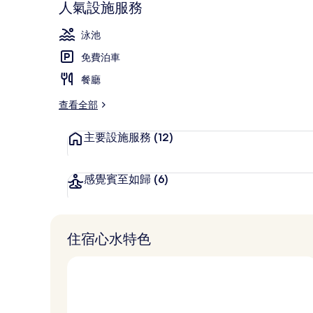
人氣設施服務
外觀
泳池
免費泊車
餐廳
查看全部
主要設施服務
(12)
感覺賓至如歸
(6)
住宿心水特色