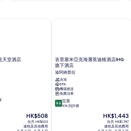
張
張
床
大
特
詳
雙
大
情
雙
天堂酒店
峇里塞米亞克海灘英迪格酒店IHG 旗
人
人
床
床
及
及
1
1
張
張
梳
化
峇
梳
克天堂酒店
峇里塞米亞克海灘英迪格酒店IHG
床
里
旗下酒店
化
詳
塞
迪阿納普拉
情
床
米
亞
泳池
的
SPA
克
機場接送
相
海
免費泊車
灘
片
價
9.6
英
完美
9.6
分
迪
974 則評價
(滿
格
現
現
HK$508
HK$1,443
分
酒
售
售
為
合共 HK$623
店
合共 HK$1,747
HK$508
HK$1,443
連稅及其他費用
連稅及其他費用
10
IHG
9 月 2 日 - 9 月 3 日
9 月 2 日 - 9 月 3 日