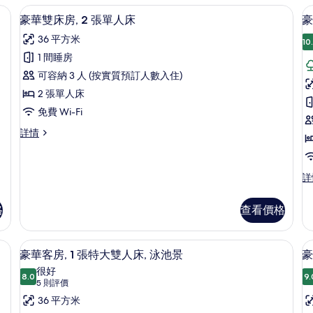
空間、熨斗/熨衫板
房內夾萬、書桌、手提電腦工作空間、
載
7
豪華雙床房, 2 張單人床
豪
入
36 平方米
10
所
1 間睡房
有
可容納 3 人 (按實質預訂人數入住)
豪
2 張單人床
華
免費 Wi-Fi
雙
豪
詳情
床
房
華
1
房,
雙
床
2
豪
詳
房,
華
張
2
客
張
單
格
查看價格
房,
單
人
1
人
張
可使用泳池 | 房內夾萬、書桌、手提電腦工作空間、熨斗/熨衫板
床
床
房內夾萬、書桌、手提電腦工作空間、
載
7
特
豪華客房, 1 張特大雙人床, 泳池景
豪
詳
的
床
入
大
情
很好
8.0
雙
9.
相
8.0 分，滿分 10 分
所
(5
5 則評價
人
則
片
有
36 平方米
床,