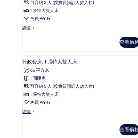
評
片
豪
可容納 3 人 (按實質預訂人數入住)
價)
華
1 張特大雙人床
客
免費 Wi-Fi
房,
豪
詳情
華
1
客
張
查看價
房,
特
1
張
大
行政套房, 1 張特大雙人床 |
載
15
特
行政套房, 1 張特大雙人床
雙
入
大
65 平方米
雙
人
所
人
1 間睡房
床,
有
床,
可容納 3 人 (按實質預訂人數入住)
可
可
行
使
1 張特大雙人床
使
政
用
免費 Wi-Fi
泳
用
套
池
行
詳情
泳
房,
詳
政
池
情
1
套
房,
張
查看價
的
1
特