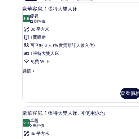
用
房內夾萬、書桌、手提電腦工作
載
嘅
7
豪華客房, 1 張特大雙人床
入
客
優異
8.8
房
8.8 分，滿分 10 分
所
(12
12 則評價
篩
則
有
36 平方米
選
評
豪
1 間睡房
條
價)
華
可容納 3 人 (按實質預訂人數入住)
件
客
1 張特大雙人床
房,
免費 Wi-Fi
1
豪
詳情
華
張
客
特
房,
大
1
查看價
張
雙
特
人
豪華客房, 1 張特大雙人床, 
載
大
8
豪華客房, 1 張特大雙人床, 可使用泳池
雙
床
入
卓越
人
9.0
的
9.0 分，滿分 10 分
所
(2
2 則評價
床
詳
則
相
有
36 平方米
情