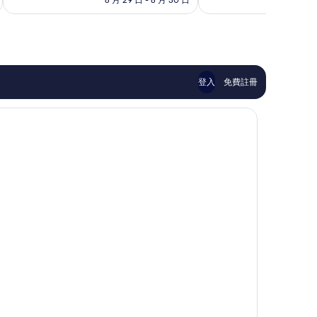
完
完
美，
美，
480
206
則
則
評
評
價
價
篇
篇
登入
免費註冊
評
評
價
價