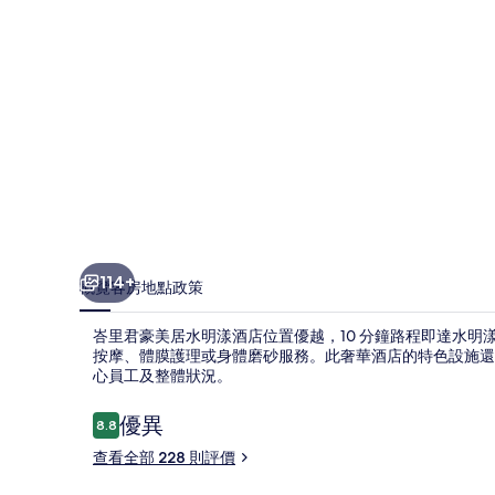
明
漾
酒
店
相
片
集
114+
概覽
客房
地點
政策
峇里君豪美居水明漾酒店位置優越，10 分鐘路程即達水明
按摩、體膜護理或身體磨砂服務。此奢華酒店的特色設施還包
心員工及整體狀況。
評
優異
8.8
8.8 分，滿分 10 分，
價
查看全部 228 則評價