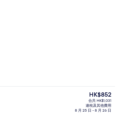
住宿內酒吧
現
HK$852
價
合共 HK$1,031
HK$852
連稅及其他費用
每日供應自助早餐 (費用另計)
8 月 25 日 - 8 月 26 日