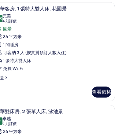
熨斗/熨衫板
豪華客房, 1 張特大雙人床, 花園景 | 房內
載
7
華客房, 1 張特大雙人床, 花園景
入
完美
.0
10.0 分，滿分 10 分
所
(4
4 則評價
則
有
園景
評
豪
36 平方米
價)
華
1 間睡房
客
可容納 3 人 (按實質預訂人數入住)
,
1 張特大雙人床
免費 Wi-Fi
張
情
特
大
查看價格
雙
熨斗/熨衫板
人
房內夾萬、書桌、手提電腦工作空間、熨斗/熨
載
7
華雙床房, 2 張單人床, 泳池景
,
入
卓越
0
花
9.0 分，滿分 10 分
所
(2
2 則評價
則
園
有
36 平方米