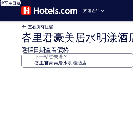
跳至主目錄
旅遊產品
查看所有住宿
峇里君豪美居水明漾酒
選擇日期查看價格
下一站想去邊？
峇
里
君
豪
美
居
水