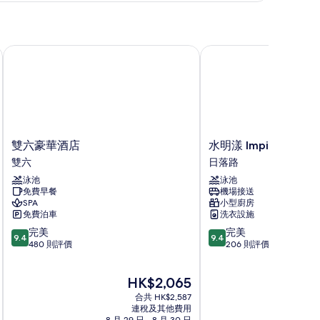
床
的
相
下酒店
雙六豪華酒店
水明漾 Impiana 私人別
片
雙
水
雙六豪華酒店
水明漾 Impiana 私
六
明
雙六
日落路
豪
漾
泳池
泳池
華
Impiana
免費早餐
機場接送
酒
私
SPA
小型廚房
店
人
免費泊車
洗衣設施
雙
別
9.4
9.4
完美
完美
六
墅
9.4
9.4
分
分
480 則評價
206 則評價
日
(滿
(滿
落
分
分
路
現
HK$2,065
為
為
售
10
10
合共 HK$2,587
HK$2,065
分)，
分)，
連稅及其他費用
8 月 29 日 - 8 月 30 日
8 