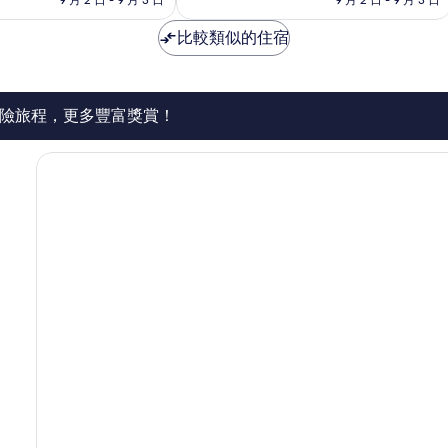
分)，
旗
完
下
比較類似的住宿
美，
酒
974
店
則
迪
評
阿
價
納
險旅程，更多豐富獎賞！
篇
普
評
拉
價