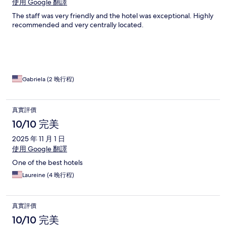
使用 Google 翻譯
The staff was very friendly and the hotel was exceptional. Highly
recommended and very centrally located.
Gabriela (2 晚行程)
真實評價
10/10 完美
2025 年 11 月 1 日
使用 Google 翻譯
One of the best hotels
Laureine (4 晚行程)
真實評價
10/10 完美