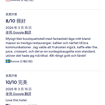
Desiree (2 晚行程)
真實評價
8/10 很好
2026 年 3 月 15 日
使用 Google 翻譯
Mysigt litet boutiquehotell med fantastiskt läge mitt bland
massor av trevliga restauranger, kaféer och närhet till bra
kommunikationer. Jag valde att frukosten ingick, kaffe eller the ,
juice, croissant, och del av en surdegsbaugette som standard,
utöver det hade jag två tillval. Allt riktigt gott och färskt!
Ronnie (3 晚行程)
真實評價
10/10 完美
2025 年 3 月 15 日
使用 Google 翻譯
Love this hotel.