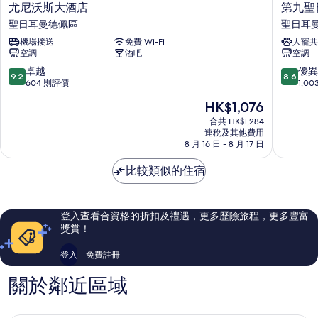
尤
第
尤尼沃斯大酒店
第九聖
尼
九
聖日耳曼德佩區
聖日耳
沃
聖
機場接送
免費 Wi-Fi
人寵共
斯
日
空調
酒吧
空調
大
爾
酒
曼
9.2
8.6
卓越
優異
9.2
8.6
店
酒
分
分
604 則評價
1,0
聖
店
(滿
(滿
現
HK$1,076
日
聖
分
分
售
耳
日
為
為
合共 HK$1,284
HK$1,076
曼
連稅及其他費用
耳
10
10
8 月 16 日 - 8 月 17 日
德
曼
分)，
分)，
佩
德
卓
優
比較類似的住宿
區
佩
越，
異，
區
604
1,003
則
則
評
評
登入查看合資格的折扣及禮遇，更多歷險旅程，更多豐富
價
價
獎賞！
篇
篇
評
評
登入
免費註冊
價
價
關於鄰近區域