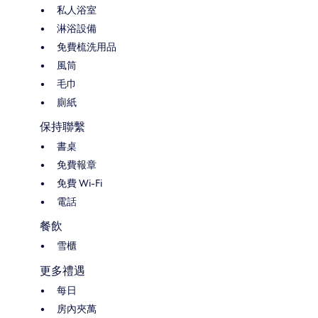
私人浴室
淋浴設備
免費梳洗用品
風筒
毛巾
廁紙
保持聯繫
書桌
免費報章
免費 Wi-Fi
電話
餐飲
雪櫃
更多禮遇
每日
房內夾萬