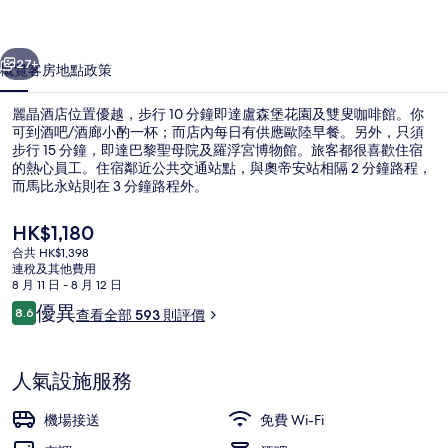
集
一個
下一個
27+
概覽
客房
地點
政策
麗晶酒店位置優越，步行 10 分鐘即達盧森堡花園及雙叟咖啡館。你
可到酒吧/酒廊小酌一杯；而店內每日有供應歐陸早餐。另外，只須
步行 15 分鐘，即達巴黎聖母院及羅浮宮博物館。旅客都很喜歡住宿
的熱心員工。住宿鄰近公共交通站點，與奧帝安站相隔 2 分鐘路程，
而馬比永站則在 3 分鐘路程外。
現
HK$1,180
價
合共 HK$1,398
HK$1,180
連稅及其他費用
接待處
8 月 11 日 - 8 月 12 日
評
優異
8.6
查看全部 593 則評價
8.6 分，滿分 10 分，
價
人氣設施服務
機場接送
免費 Wi-Fi