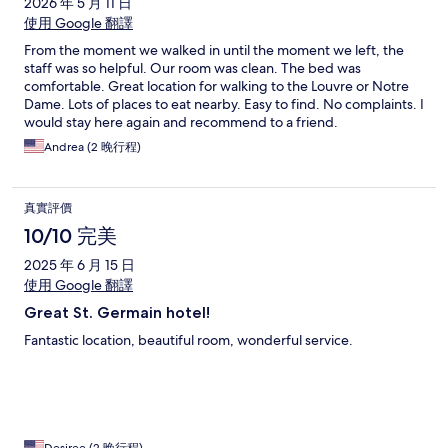
2026 年 5 月 11 日
使用 Google 翻譯
From the moment we walked in until the moment we left, the
staff was so helpful. Our room was clean. The bed was
comfortable. Great location for walking to the Louvre or Notre
Dame. Lots of places to eat nearby. Easy to find. No complaints. I
would stay here again and recommend to a friend.
Andrea (2 晚行程)
真實評價
10/10 完美
2025 年 6 月 15 日
使用 Google 翻譯
Great St. Germain hotel!
Fantastic location, beautiful room, wonderful service.