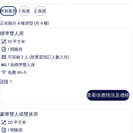
可
所有客房
1 張床
2 張床
用
嘅
正在顯示 4 種房型 (共 4 種)
客
標準雙人房 | 迷你吧、房內夾萬、書桌
載
5
標準雙人房
房
入
篩
10 平方米
所
選
1 間睡房
有
條
可容納 2 人 (按實質預訂人數入住)
標
件
1 張標準雙人床
準
免費 Wi-Fi
雙
標
詳情
人
準
房
雙
查看供應情況及價格
人
的
房
相
詳
豪華雙人或雙床房 | 迷你吧、房內夾萬
載
7
情
豪華雙人或雙床房
片
入
20 平方米
所
1 間睡房