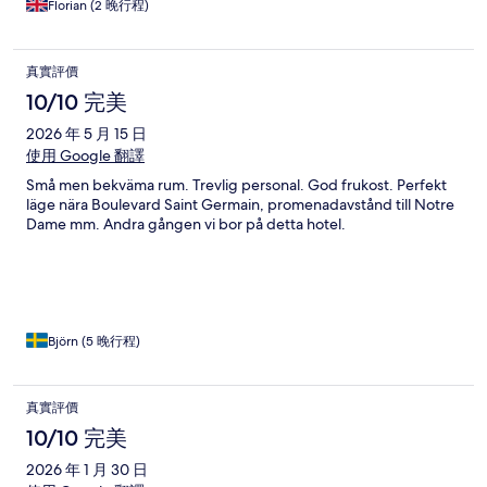
Florian (2 晚行程)
真實評價
10/10 完美
2026 年 5 月 15 日
使用 Google 翻譯
Små men bekväma rum. Trevlig personal. God frukost. Perfekt
läge nära Boulevard Saint Germain, promenadavstånd till Notre
Dame mm. Andra gången vi bor på detta hotel.
Björn (5 晚行程)
真實評價
10/10 完美
2026 年 1 月 30 日