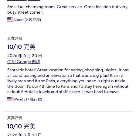
Small but charming room. Great service. Great location but very
busy street corner.
Albert (2 晚行程)
真實評價
10/10 完美
2026 年 6 月 20 日
使用 Google 翻譯
Fantastic hotel! Great location for eating, shopping, sights. It has
air conditioning and an elevator so that was a big plus! It’s in a
lively area and it’s so Paris, everything you need is right outside
the door. It’s our 4th time to Paris and I’d stay here again without
a doubt! Hotel is lovely and staff is nice. It was hard to leave.
Wendy (7 晚行程)
真實評價
10/10 完美
2026 年 3 月 23 日