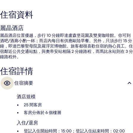
住宿資料
麗晶酒店
麗晶酒店位置優越，步行 10 分鐘即達盧森堡花園及雙叟咖啡館。你可到
酒吧/酒廊小酌一杯；而店內每日有供應歐陸早餐。另外，只須步行 15 分
鐘，即達巴黎聖母院及羅浮宮博物館。旅客都很喜歡住宿的熱心員工。住
宿鄰近公共交通站點，與奧帝安站相隔 2 分鐘路程，而馬比永站則在 3 分
鐘路程外。
住宿詳情
住宿摘要
酒店規模
25 間客房
客房分佈於 6 個樓層
入住/退房
登記入住開始時間：15:00；登記入住結束時間：02:00