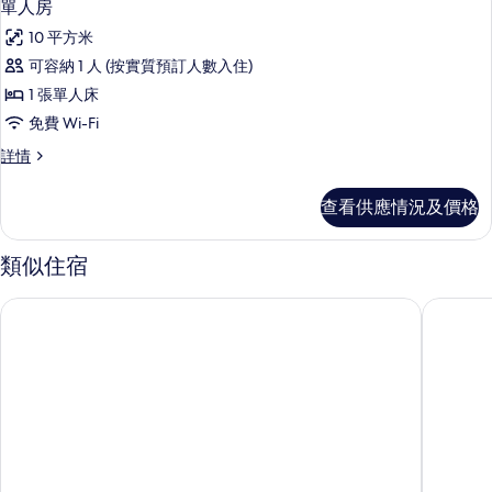
4
床
單人房
床
入
房
房
10 平方米
詳
所
情
的
可容納 1 人 (按實質預訂人數入住)
有
相
1 張單人床
單
片
免費 Wi-Fi
人
單
詳情
房
人
的
房
查看供應情況及價格
詳
相
情
片
類似住宿
尤尼沃斯大酒店
第九聖日