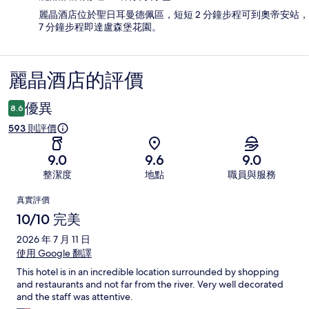
麗晶酒店位於聖日耳曼德佩區，短短 2 分鐘步程可到奧帝安站，
7 分鐘步程即達盧森堡花園。
麗晶酒店的評價
評
價
優異
8.6
593 則評價
9.0
9.6
9.0
整潔度
地點
職員與服務
評
真實評價
價
10/10 完美
2026 年 7 月 11 日
使用 Google 翻譯
This hotel is in an incredible location surrounded by shopping
and restaurants and not far from the river. Very well decorated
and the staff was attentive.