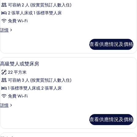
有
可容納 2 人 (按實質預訂人數入住)
豪
2 張單人床或 1 張標準雙人床
華
免費 Wi-Fi
雙
豪
詳情
人
華
或
雙
查看供應情況及價格
人
雙
或
床
雙
高級雙人或雙床房 | 迷你吧、房內夾萬
載
6
床
高級雙人或雙床房
房
入
房
的
22 平方米
詳
所
情
相
可容納 3 人 (按實質預訂人數入住)
有
片
1 張標準雙人床或 2 張單人床
高
免費 Wi-Fi
級
高
詳情
雙
級
人
雙
查看供應情況及價格
人
或
或
雙
雙
單人房 | 迷你吧、房內夾萬、書桌、遮
載