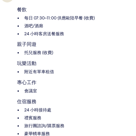
餐飲
每日 07:30–11:00 供應歐陸早餐 (收費)
酒吧/酒廊
24 小時客房送餐服務
親子同遊
托兒服務 (收費)
玩樂活動
附近有單車租借
專心工作
會議室
住宿服務
24 小時接待處
禮賓服務
旅行團諮詢/購票服務
豪華轎車服務