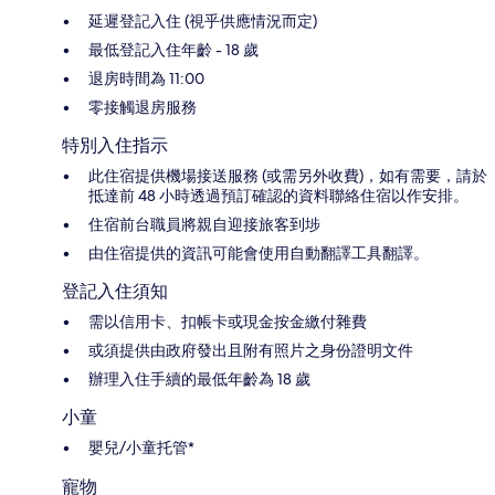
延遲登記入住 (視乎供應情況而定)
最低登記入住年齡 - 18 歲
退房時間為 11:00
零接觸退房服務
特別入住指示
此住宿提供機場接送服務 (或需另外收費)，如有需要，請於
抵達前 48 小時透過預訂確認的資料聯絡住宿以作安排。
住宿前台職員將親自迎接旅客到埗
由住宿提供的資訊可能會使用自動翻譯工具翻譯。
登記入住須知
需以信用卡、扣帳卡或現金按金繳付雜費
或須提供由政府發出且附有照片之身份證明文件
辦理入住手續的最低年齡為 18 歲
小童
嬰兒/小童托管*
寵物