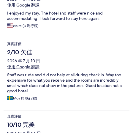
使用 Google 翻譯
I enjoyed my stay. The hotel and staff were nice and
accommodating. I look forward to stay here again.
claire (3 晚行程)
真實評價
2/10 欠佳
2026 年 7 月 10 日
使用 Google 翻譯
Staff was rude and did not help at all during check in. Way too
expensive for what you receive and the rooms are incredibly
small which does not show in the pictures. Good location not a
good hotel.
Moa (3 晚行程)
真實評價
10/10 完美