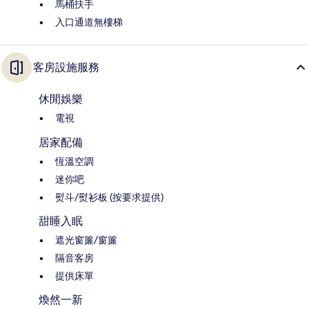
馬桶扶手
入口通道無樓梯
客房設施服務
休閒娛樂
電視
居家配備
恆溫空調
迷你吧
熨斗/熨衫板 (按要求提供)
甜睡入眠
遮光窗簾/窗簾
隔音客房
提供床單
煥然一新