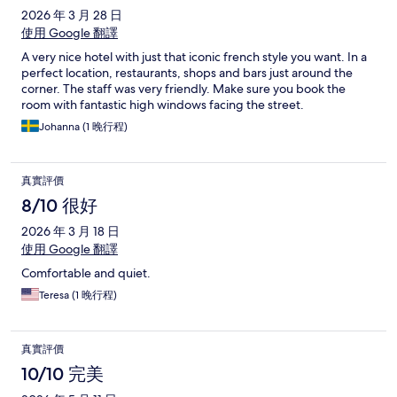
2026 年 3 月 28 日
使用 Google 翻譯
A very nice hotel with just that iconic french style you want. In a
perfect location, restaurants, shops and bars just around the
corner. The staff was very friendly. Make sure you book the
room with fantastic high windows facing the street.
Johanna (1 晚行程)
真實評價
8/10 很好
2026 年 3 月 18 日
使用 Google 翻譯
Comfortable and quiet.
Teresa (1 晚行程)
真實評價
10/10 完美