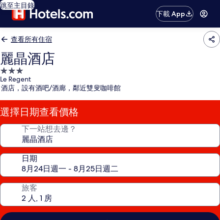
跳至主目錄
下載 App
查看所有住宿
麗晶酒店
3.0
Le Regent
星
酒店，設有酒吧/酒廊，鄰近雙叟咖啡館
級
住
選擇日期查看價格
宿
下一站想去邊？
日期
旅客