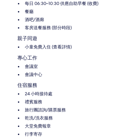
每日 06:30–10:30 供應自助早餐 (收費)
餐廳
酒吧/酒廊
客房送餐服務 (部分時段)
親子同遊
小童免費入住 (查看詳情)
專心工作
會議室
會議中心
住宿服務
24 小時接待處
禮賓服務
旅行團諮詢/購票服務
乾洗/洗衣服務
大堂免費報章
行李寄存