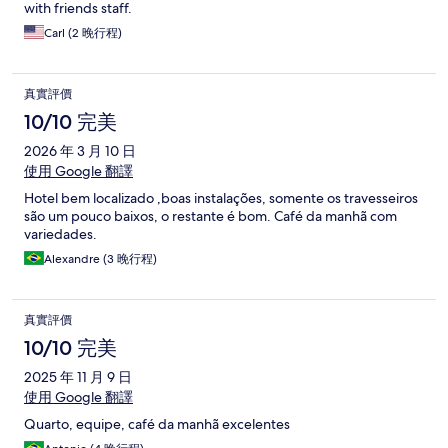
with friends staff.
Carl (2 晚行程)
真實評價
10/10 完美
2026 年 3 月 10 日
使用 Google 翻譯
Hotel bem localizado ,boas instalações, somente os travesseiros
são um pouco baixos, o restante é bom. Café da manhã com
variedades.
Alexandre (3 晚行程)
真實評價
10/10 完美
2025 年 11 月 9 日
使用 Google 翻譯
Quarto, equipe, café da manhã excelentes