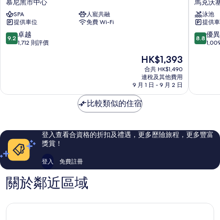
慕尼黑市中心
馬克沃
夫
之
SPA
人寵共融
泳池
伊
星
提供車位
免費 Wi-Fi
提供車
甸
大
酒
中
9.2
8.8
卓越
優異
9.2
8.8
店
心
分
分
1,712 則評價
1,0
慕
酒
(滿
(滿
現
HK$1,393
尼
店
分
分
售
黑
馬
為
為
合共 HK$1,490
HK$1,393
市
連稅及其他費用
克
10
10
9 月 1 日 - 9 月 2 日
中
沃
分)，
分)，
心
塞
卓
優
比較類似的住宿
德
越，
異，
1,712
1,009
則
則
評
評
登入查看合資格的折扣及禮遇，更多歷險旅程，更多豐富
價
價
獎賞！
篇
篇
評
評
登入
免費註冊
價
價
關於鄰近區域