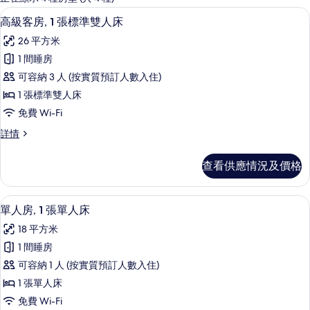
客
高級客房, 1 張標準雙人床 | 高級寢
載
7
高級客房, 1 張標準雙人床
房
入
篩
26 平方米
所
選
1 間睡房
有
條
可容納 3 人 (按實質預訂人數入住)
高
件
1 張標準雙人床
級
免費 Wi-Fi
客
高
詳情
房,
級
1
客
查看供應情況及價格
房,
張
1
標
張
單人房, 1 張單人床 | 高級寢具、迷
載
7
標
準
單人房, 1 張單人床
入
準
雙
18 平方米
雙
所
人
人
1 間睡房
有
床
床
可容納 1 人 (按實質預訂人數入住)
詳
單
的
情
1 張單人床
人
相
免費 Wi-Fi