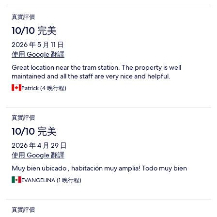
真實評價
10/10 完美
2026 年 5 月 11 日
使用 Google 翻譯
Great location near the tram station. The property is well
maintained and all the staff are very nice and helpful.
Patrick (4 晚行程)
真實評價
10/10 完美
2026 年 4 月 29 日
使用 Google 翻譯
Muy bien ubicado , habitación muy amplia! Todo muy bien
EVANGELINA (1 晚行程)
真實評價