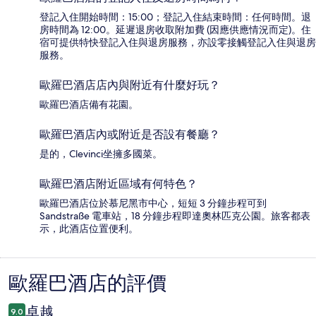
登記入住開始時間：15:00；登記入住結束時間：任何時間。退
房時間為 12:00。延遲退房收取附加費 (因應供應情況而定)。住
宿可提供特快登記入住與退房服務，亦設零接觸登記入住與退房
服務。
歐羅巴酒店店內與附近有什麼好玩？
歐羅巴酒店備有花園。
歐羅巴酒店內或附近是否設有餐廳？
是的，Clevinci坐擁多國菜。
歐羅巴酒店附近區域有何特色？
歐羅巴酒店位於慕尼黑市中心，短短 3 分鐘步程可到
Sandstraße 電車站，18 分鐘步程即達奧林匹克公園。旅客都表
示，此酒店位置便利。
歐羅巴酒店的評價
評
價
卓越
9.0