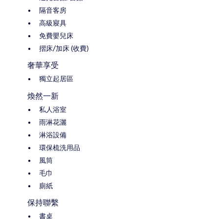
隔音客房
高級寢具
免費嬰兒床
摺床/加床 (收費)
奢華享受
獨立起居區
煥然一新
私人浴室
雨淋花灑
淋浴設備
環保梳洗用品
風筒
毛巾
廁紙
保持聯繫
書桌