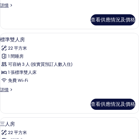
房,
片
單
詳情
1
人
張
房,
查看供應情況及價格
1
單
張
人
單
標準雙人房 | 高級寢具、迷你吧、房內
載
10
人
床
標準雙人房
入
床
的
22 平方米
詳
所
相
情
1 間睡房
有
片
可容納 3 人 (按實質預訂人數入住)
標
1 張標準雙人床
準
免費 Wi-Fi
雙
標
詳情
人
準
房
雙
查看供應情況及價格
人
的
房
相
詳
三人房 | 高級寢具、迷你吧、房內夾萬
載
9
情
三人房
片
入
22 平方米
所