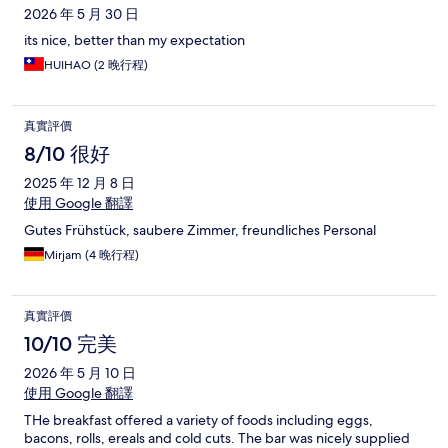
2026 年 5 月 30 日
its nice, better than my expectation
HUIHAO (2 晚行程)
真實評價
8/10 很好
2025 年 12 月 8 日
使用 Google 翻譯
Gutes Frühstück, saubere Zimmer, freundliches Personal
Mirjam (4 晚行程)
真實評價
10/10 完美
2026 年 5 月 10 日
使用 Google 翻譯
THe breakfast offered a variety of foods including eggs,
bacons, rolls, ereals and cold cuts. The bar was nicely supplied