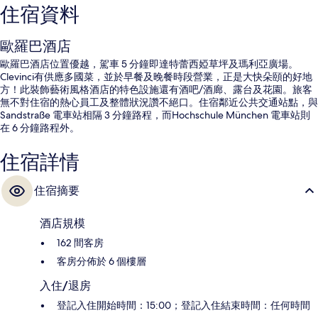
住宿資料
歐羅巴酒店
歐羅巴酒店位置優越，駕車 5 分鐘即達特蕾西婭草坪及瑪利亞廣場。
Clevinci有供應多國菜，並於早餐及晚餐時段營業，正是大快朵頤的好地
方！此裝飾藝術風格酒店的特色設施還有酒吧/酒廊、露台及花園。旅客
無不對住宿的熱心員工及整體狀況讚不絕口。住宿鄰近公共交通站點，與
Sandstraße 電車站相隔 3 分鐘路程，而Hochschule München 電車站則
在 6 分鐘路程外。
住宿詳情
住宿摘要
酒店規模
162 間客房
客房分佈於 6 個樓層
入住/退房
登記入住開始時間：15:00；登記入住結束時間：任何時間