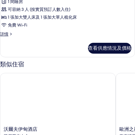
1 間睡房
有
可容納 3 人 (按實質預訂人數入住)
三
1 張加大雙人床及 1 張加大單人梳化床
人
免費 Wi-Fi
房
三
詳情
的
人
相
房
查看供應情況及價格
詳
片
情
類似住宿
沃爾夫伊甸酒店
歐洲之星
沃
歐
沃爾夫伊甸酒店
歐洲之
爾
洲