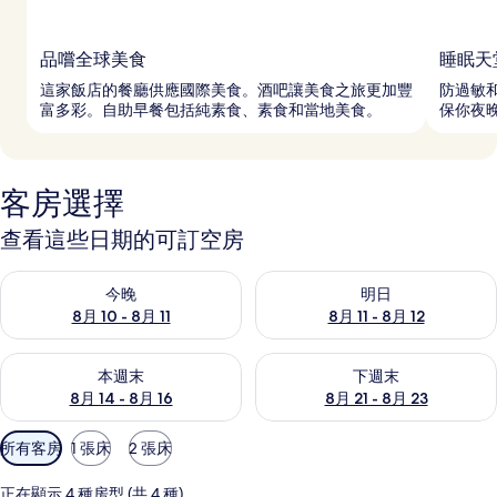
品嚐全球美食
睡眠天
這家飯店的餐廳供應國際美食。酒吧讓美食之旅更加豐
防過敏
富多彩。自助早餐包括純素食、素食和當地美食。
保你夜
客房選擇
查看這些日期的可訂空房
查看今晚 8月 10 - 8月 11的可訂空房
查看明日 8月 11 - 8月 12的可
今晚
明日
8月 10 - 8月 11
8月 11 - 8月 12
查看本週末 8月 14 - 8月 16的可訂空房
查看下週末 8月 21 - 8月 23
本週末
下週末
8月 14 - 8月 16
8月 21 - 8月 23
可
所有客房
1 張床
2 張床
用
嘅
正在顯示 4 種房型 (共 4 種)