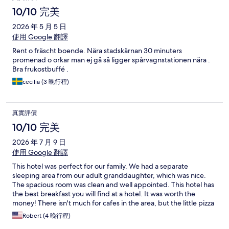
10/10 完美
2026 年 5 月 5 日
使用 Google 翻譯
Rent o fräscht boende. Nära stadskärnan 30 minuters
promenad o orkar man ej gå så ligger spårvagnstationen nära .
Bra frukostbuffé .
cecilia (3 晚行程)
真實評價
10/10 完美
2026 年 7 月 9 日
使用 Google 翻譯
This hotel was perfect for our family. We had a separate
sleeping area from our adult granddaughter, which was nice.
The spacious room was clean and well appointed. This hotel has
the best breakfast you will find at a hotel. It was worth the
money! There isn't much for cafes in the area, but the little pizza
place a few doors down had excellent food. We highly
Robert (4 晚行程)
recommend this hotel.