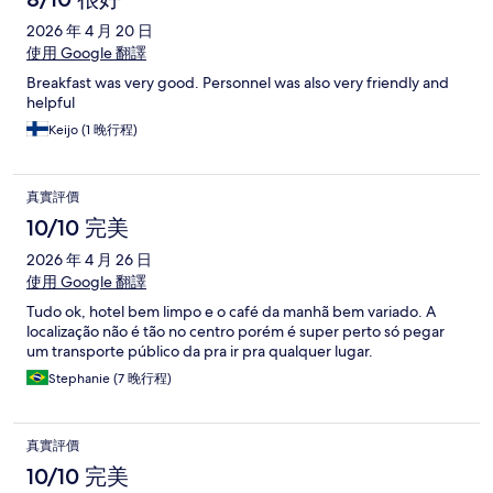
2026 年 4 月 20 日
使用 Google 翻譯
Breakfast was very good. Personnel was also very friendly and
helpful
Keijo (1 晚行程)
真實評價
10/10 完美
2026 年 4 月 26 日
使用 Google 翻譯
Tudo ok, hotel bem limpo e o café da manhã bem variado. A
localização não é tão no centro porém é super perto só pegar
um transporte público da pra ir pra qualquer lugar.
Stephanie (7 晚行程)
真實評價
10/10 完美