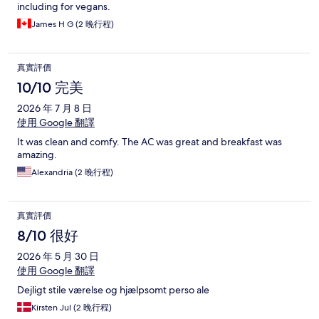
including for vegans.
James H G (2 晚行程)
真實評價
10/10 完美
2026 年 7 月 8 日
使用 Google 翻譯
It was clean and comfy. The AC was great and breakfast was
amazing.
Alexandria (2 晚行程)
真實評價
8/10 很好
2026 年 5 月 30 日
使用 Google 翻譯
Dejligt stile værelse og hjælpsomt perso ale
Kirsten Jul (2 晚行程)