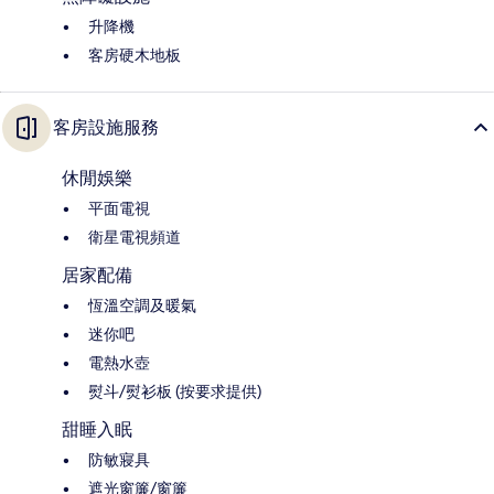
升降機
客房硬木地板
客房設施服務
休閒娛樂
平面電視
衛星電視頻道
居家配備
恆溫空調及暖氣
迷你吧
電熱水壺
熨斗/熨衫板 (按要求提供)
甜睡入眠
防敏寢具
遮光窗簾/窗簾