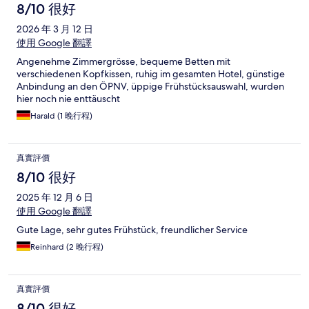
8/10 很好
2026 年 3 月 12 日
使用 Google 翻譯
Angenehme Zimmergrösse, bequeme Betten mit
verschiedenen Kopfkissen, ruhig im gesamten Hotel, günstige
Anbindung an den ÖPNV, üppige Frühstücksauswahl, wurden
hier noch nie enttäuscht
Harald (1 晚行程)
真實評價
8/10 很好
2025 年 12 月 6 日
使用 Google 翻譯
Gute Lage, sehr gutes Frühstück, freundlicher Service
Reinhard (2 晚行程)
真實評價
8/10 很好