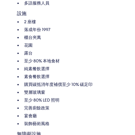
多語服務人員
設施
2 座樓
落成年份 1997
櫃台夾萬
花園
露台
至少 80% 本地食材
純素餐飲選擇
素食餐飲選擇
購買碳抵消年度補償至少 10% 碳足印
雙層玻璃窗
至少 80% LED 照明
完善廚餘政策
宴會廳
裝飾藝術風格
無障礙設施