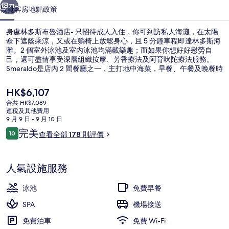
只
71+
概覽
客房
地點
政策
招
身處林多斯布魯酒店- 只招待成人入住，你可到訪私人海灘，在太陽
待
傘下遮蔭乘涼，又或在躺椅上放鬆身心，且 5 分鐘車程即達林多斯海
灘。2 個室外泳池及室內泳池均滿載樂趣；而如果你想好好慰勞自
成
己，還可盡情享受深層組織按摩、芳香療法及阿育吠陀療法服務。
人
Smeraldo是店內 2 間餐廳之一，主打地中海菜，早餐、午餐及晚餐時
段營業。此奢華酒店的特色設施還有池畔酒吧、健身設施及室外網球
入
場。
現
HK$6,107
價
住
合共 HK$7,089
HK$6,107
連稅及其他費用
室內泳池、2 個室外泳池；泳池傘、躺
相
9 月 9 日 - 9 月 10 日
評
完美
片
10
查看全部 178 則評價
10 分，滿分 10 分，
價
集
人氣設施服務
泳池
免費早餐
SPA
機場接送
免費泊車
免費 Wi-Fi