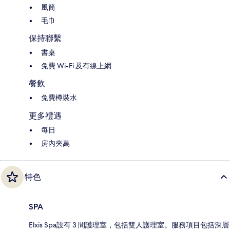
風筒
毛巾
保持聯繫
書桌
免費 Wi-Fi 及有線上網
餐飲
免費樽裝水
更多禮遇
每日
房內夾萬
特色
SPA
Elxis Spa設有 3 間護理室，包括雙人護理室。服務項目包括深層