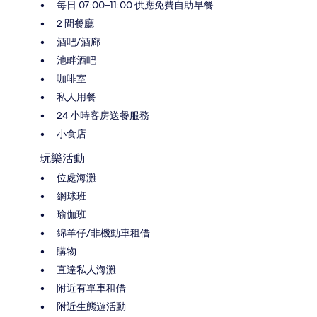
每日 07:00–11:00 供應免費自助早餐
2 間餐廳
酒吧/酒廊
池畔酒吧
咖啡室
私人用餐
24 小時客房送餐服務
小食店
玩樂活動
位處海灘
網球班
瑜伽班
綿羊仔/非機動車租借
購物
直達私人海灘
附近有單車租借
附近生態遊活動