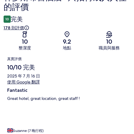
的評價
價
完美
10
178 則評價
10
9.2
10
整潔度
地點
職員與服務
評
真實評價
價
10/10 完美
2025 年 7 月 16 日
使用 Google 翻譯
Fantastic
Great hotel, great location, great staff !
Suzanne (7 晚行程)