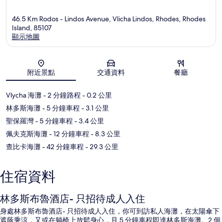
46.5 Km Rodos - Lindos Avenue, Vlicha Lindos, Rhodes, Rhodes
Island, 85107
顯示地圖
地圖
附近景點
交通資料
餐廳
Vlycha 海灘
- 2 分鐘路程
- 0.2 公里
林多斯海灘
- 5 分鐘車程
- 3.1 公里
聖保羅灣
- 5 分鐘車程
- 3.4 公里
佩夫克斯海灘
- 12 分鐘車程
- 8.3 公里
查比卡海灘
- 42 分鐘車程
- 29.3 公里
住宿資料
林多斯布魯酒店- 只招待成人入住
身處林多斯布魯酒店- 只招待成人入住，你可到訪私人海灘，在太陽傘下
遮蔭乘涼，又或在躺椅上放鬆身心，且 5 分鐘車程即達林多斯海灘。2 個