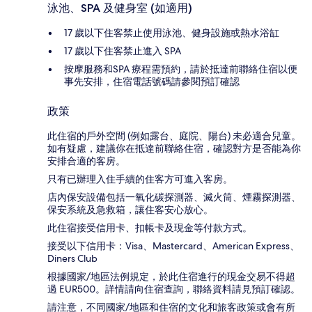
泳池、SPA 及健身室 (如適用)
17 歲以下住客禁止使用泳池、健身設施或熱水浴缸
17 歲以下住客禁止進入 SPA
按摩服務和SPA 療程需預約，請於抵達前聯絡住宿以便
事先安排，住宿電話號碼請參閱預訂確認
政策
此住宿的戶外空間 (例如露台、庭院、陽台) 未必適合兒童。
如有疑慮，建議你在抵達前聯絡住宿，確認對方是否能為你
安排合適的客房。
只有已辦理入住手續的住客方可進入客房。
店內保安設備包括一氧化碳探測器、滅火筒、煙霧探測器、
保安系統及急救箱，讓住客安心放心。
此住宿接受信用卡、扣帳卡及現金等付款方式。
接受以下信用卡：Visa、Mastercard、American Express、
Diners Club
根據國家/地區法例規定，於此住宿進行的現金交易不得超
過 EUR500。詳情請向住宿查詢，聯絡資料請見預訂確認。
請注意，不同國家/地區和住宿的文化和旅客政策或會有所