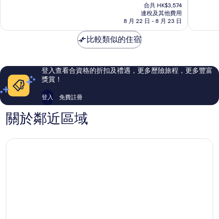
售
為
為
合共 HK$3,574
HK$3,020
連稅及其他費用
10
10
8 月 22 日 - 8 月 23 日
分)，
分)，
完
完
比較類似的住宿
美，
美，
350
149
則
則
評
評
登入查看合資格的折扣及禮遇，更多歷險旅程，更多豐富
價
價
獎賞！
篇
篇
評
評
登入
免費註冊
價
價
關於鄰近區域