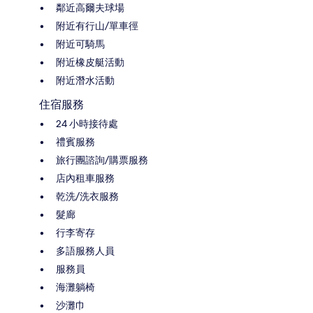
鄰近高爾夫球場
附近有行山/單車徑
附近可騎馬
附近橡皮艇活動
附近潛水活動
住宿服務
24 小時接待處
禮賓服務
旅行團諮詢/購票服務
店內租車服務
乾洗/洗衣服務
髮廊
行李寄存
多語服務人員
服務員
海灘躺椅
沙灘巾