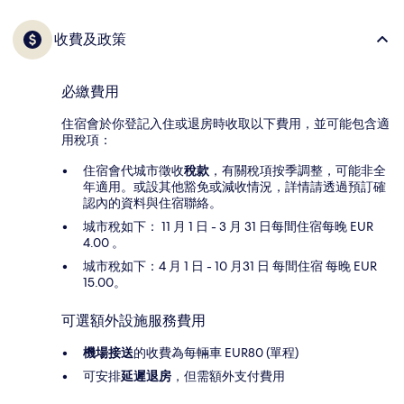
收費及政策
必繳費用
住宿會於你登記入住或退房時收取以下費用，並可能包含適
用稅項：
住宿會代城市徵收
稅款
，有關稅項按季調整，可能非全
年適用。或設其他豁免或減收情況，詳情請透過預訂確
認內的資料與住宿聯絡。
城市稅如下： 11 月 1 日 - 3 月 31 日每間住宿每晚 EUR
4.00 。
城市稅如下：4 月 1 日 - 10 月31 日 每間住宿 每晚 EUR
15.00。
可選額外設施服務費用
機場接送
的收費為每輛車 EUR80 (單程)
可安排
延遲退房
，但需額外支付費用