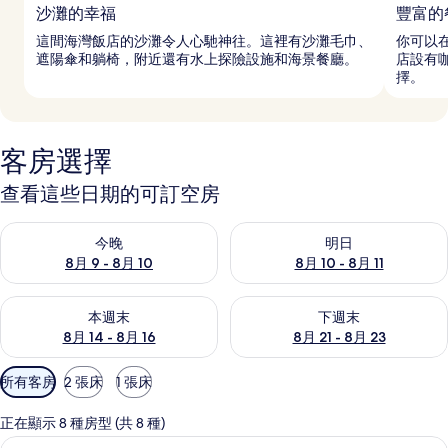
沙灘的幸福
豐富的
這間海灣飯店的沙灘令人心馳神往。這裡有沙灘毛巾、
你可以在
遮陽傘和躺椅，附近還有水上探險設施和海景餐廳。
店設有
擇。
客房選擇
查看這些日期的可訂空房
查看今晚 8月 9 - 8月 10的可訂空房
查看明日 8月 10 - 8月 11的可
今晚
明日
8月 9 - 8月 10
8月 10 - 8月 11
查看本週末 8月 14 - 8月 16的可訂空房
查看下週末 8月 21 - 8月 23
本週末
下週末
8月 14 - 8月 16
8月 21 - 8月 23
可
所有客房
2 張床
1 張床
用
嘅
正在顯示 8 種房型 (共 8 種)
客
防敏寢具、迷你吧、房內夾萬、書桌
載