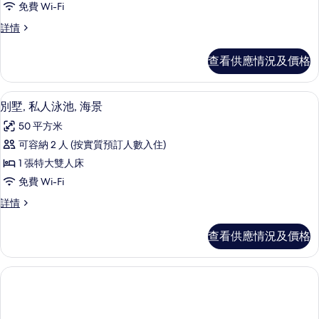
片
免費 Wi-Fi
通
普
詳情
套
通
房,
套
查看供應情況及價格
房,
海
海
景
景
別墅, 私人泳池, 海景 | 防敏寢具、
載
8
(Shared
別墅, 私人泳池, 海景
(Shared
入
Pool)
Pool)
50 平方米
詳
所
的
情
可容納 2 人 (按實質預訂人數入住)
有
相
1 張特大雙人床
別
片
免費 Wi-Fi
墅,
別
詳情
私
墅,
人
私
查看供應情況及價格
人
泳
泳
池,
池,
海
海
景
景
詳
情