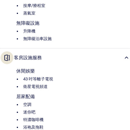
按摩/療程室
蒸氣室
無障礙設施
升降機
無障礙泊車設施
客房設施服務
休閒娛樂
43 吋等離子電視
衛星電視頻道
居家配備
空調
迷你吧
特濃咖啡機
浴袍及拖鞋