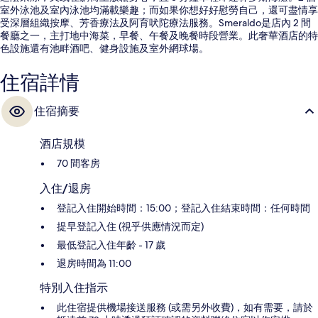
室外泳池及室內泳池均滿載樂趣；而如果你想好好慰勞自己，還可盡情享
受深層組織按摩、芳香療法及阿育吠陀療法服務。Smeraldo是店內 2 間
餐廳之一，主打地中海菜，早餐、午餐及晚餐時段營業。此奢華酒店的特
色設施還有池畔酒吧、健身設施及室外網球場。
住宿詳情
住宿摘要
酒店規模
70 間客房
入住/退房
登記入住開始時間：15:00；登記入住結束時間：任何時間
提早登記入住 (視乎供應情況而定)
最低登記入住年齡 - 17 歲
退房時間為 11:00
特別入住指示
此住宿提供機場接送服務 (或需另外收費)，如有需要，請於