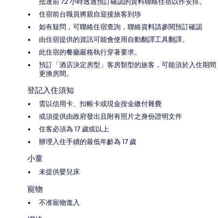
抵達前 72 小時透過預訂確認的資料聯絡住宿以作安排。
住宿前台職員將親自迎接旅客到埗
如有疑問，可聯絡住宿查詢，聯絡資料請參閱預訂確認
由住宿提供的資訊可能會使用自動翻譯工具翻譯。
此住宿的餐廳嚴格執行穿著要求。
預訂「酒店決定房型」客房類型的旅客，可能須於入住期間
更換房間。
登記入住須知
需以信用卡、扣帳卡或現金按金繳付雜費
或須提供由政府發出且附有照片之身份證明文件
住客必須為 17 歲或以上
辦理入住手續的最低年齡為 17 歲
小童
未提供嬰兒床
寵物
不准寵物進入