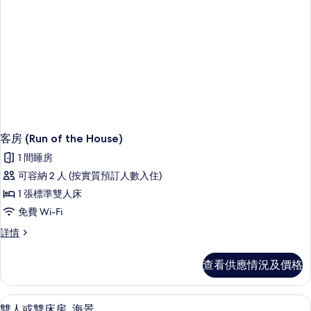
的
相
片
客房 (Run of the House)
1 間睡房
可容納 2 人 (按實質預訂人數入住)
1 張標準雙人床
免費 Wi-Fi
客
詳情
房
(Run
查看供應情況及價格
of
the
House)
雙人或雙床房, 海景 | 防敏寢具、迷
載
3
詳
雙人或雙床房, 海景