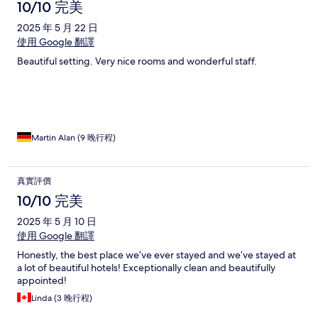
10/10 完美
2025 年 5 月 22 日
使用 Google 翻譯
Beautiful setting. Very nice rooms and wonderful staff.
Martin Alan (9 晚行程)
真實評價
10/10 完美
2025 年 5 月 10 日
使用 Google 翻譯
Honestly, the best place we’ve ever stayed and we’ve stayed at
a lot of beautiful hotels! Exceptionally clean and beautifully
appointed!
Linda (3 晚行程)