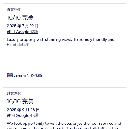
真實評價
10/10 完美
2025 年 7 月 19 日
使用 Google 翻譯
Luxury property with stunning views. Extremely friendly and
helpful staff.
Nicholas (7 晚行程)
真實評價
10/10 完美
2025 年 9 月 28 日
使用 Google 翻譯
We took opportunity to visit the spa, enjoy the room service and
spend time at the private beach. The hotel and all staff are the