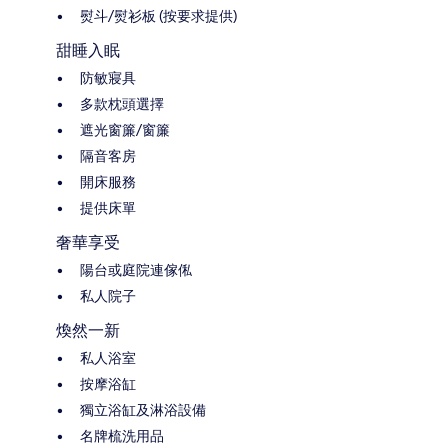
熨斗/熨衫板 (按要求提供)
甜睡入眠
防敏寢具
多款枕頭選擇
遮光窗簾/窗簾
隔音客房
開床服務
提供床單
奢華享受
陽台或庭院連傢俬
私人院子
煥然一新
私人浴室
按摩浴缸
獨立浴缸及淋浴設備
名牌梳洗用品