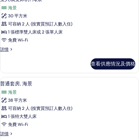
入
情
海景
所
30 平方米
有
可容納 2 人 (按實質預訂人數入住)
雙
1 張標準雙人床或 2 張單人床
人
免費 Wi-Fi
或
雙
詳情
雙
人
床
或
查看供應情況及價格
雙
房,
床
海
房,
普通套房, 海景 | 防敏寢具、迷你吧、
載
1
海
普通套房, 海景
景
入
景
的
海景
詳
所
情
相
38 平方米
有
片
可容納 2 人 (按實質預訂人數入住)
普
1 張特大雙人床
通
免費 Wi-Fi
套
普
詳情
房,
通