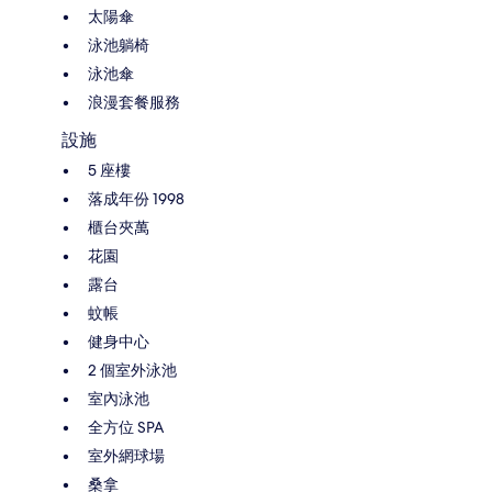
太陽傘
泳池躺椅
泳池傘
浪漫套餐服務
設施
5 座樓
落成年份 1998
櫃台夾萬
花園
露台
蚊帳
健身中心
2 個室外泳池
室內泳池
全方位 SPA
室外網球場
桑拿