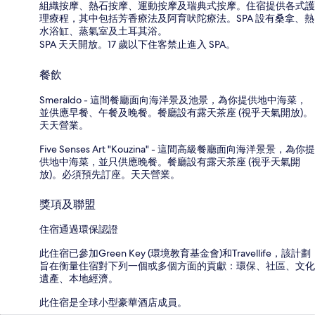
組織按摩、熱石按摩、運動按摩及瑞典式按摩。住宿提供各式護
理療程，其中包括芳香療法及阿育吠陀療法。SPA 設有桑拿、熱
水浴缸、蒸氣室及土耳其浴。
SPA 天天開放。17 歲以下住客禁止進入 SPA。
餐飲
Smeraldo - 這間餐廳面向海洋景及池景，為你提供地中海菜，
並供應早餐、午餐及晚餐。餐廳設有露天茶座 (視乎天氣開放)。
天天營業。
Five Senses Art "Kouzina" - 這間高級餐廳面向海洋景景，為你提
供地中海菜，並只供應晚餐。餐廳設有露天茶座 (視乎天氣開
放)。必須預先訂座。天天營業。
獎項及聯盟
住宿通過環保認證
此住宿已參加Green Key (環境教育基金會)和Travellife，該計劃
旨在衡量住宿對下列一個或多個方面的貢獻：環保、社區、文化
遺產、本地經濟。
此住宿是全球小型豪華酒店成員。