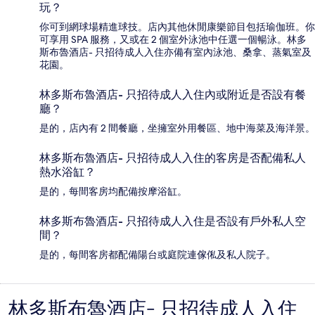
玩？
你可到網球場精進球技。店內其他休閒康樂節目包括瑜伽班。你
可享用 SPA 服務，又或在 2 個室外泳池中任選一個暢泳。林多
斯布魯酒店- 只招待成人入住亦備有室內泳池、桑拿、蒸氣室及
花園。
林多斯布魯酒店- 只招待成人入住內或附近是否設有餐
廳？
是的，店內有 2 間餐廳，坐擁室外用餐區、地中海菜及海洋景。
林多斯布魯酒店- 只招待成人入住的客房是否配備私人
熱水浴缸？
是的，每間客房均配備按摩浴缸。
林多斯布魯酒店- 只招待成人入住是否設有戶外私人空
間？
是的，每間客房都配備陽台或庭院連傢俬及私人院子。
林多斯布魯酒店- 只招待成人入住
評