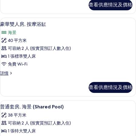
海
房,
查看供應情況及價格
海
景
景
(Shared
(Shared
豪華雙人房, 按摩浴缸 | 防敏寢具、
載
5
Pool)
Pool)
豪華雙人房, 按摩浴缸
入
詳
的
海景
情
所
相
40 平方米
有
片
可容納 2 人 (按實質預訂人數入住)
豪
1 張標準雙人床
華
免費 Wi-Fi
雙
豪
詳情
人
華
房,
雙
查看供應情況及價格
人
按
房,
摩
按
普通套房, 海景 (Shared Pool) |
載
1
摩
普通套房, 海景 (Shared Pool)
浴
入
浴
缸
38 平方米
缸
所
詳
的
可容納 2 人 (按實質預訂人數入住)
有
情
相
1 張特大雙人床
普