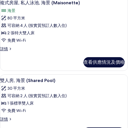
9
複式房屋, 私人泳池, 海景 (Maisonette)
房
入
篩
海景
所
選
80 平方米
有
條
可容納 4 人 (按實質預訂人數入住)
複
件
2 張特大雙人床
式
免費 Wi-Fi
房
複
詳情
屋,
式
私
房
查看供應情況及價格
屋,
人
私
泳
人
雙人房, 海景 (Shared Pool) | 
載
3
泳
雙人房, 海景 (Shared Pool)
池,
入
池,
海
30 平方米
海
所
景
景
可容納 2 人 (按實質預訂人數入住)
有
(Maisonette)
(Maisonette)
1 張標準雙人床
詳
雙
的
情
免費 Wi-Fi
人
相
雙
詳情
房,
人
片