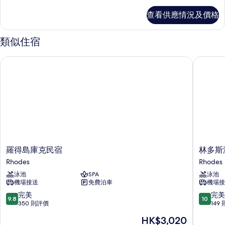
海
套
查看供應情況及價格
房,
景
海
的
景
類似住宿
詳
相
情
羅得島庫克民宿
林多斯海
片
羅
林
羅得島庫克民宿
林多斯
得
多
Rhodes
Rhodes
島
斯
泳池
SPA
泳池
庫
海
機場接送
免費泊車
機場接
克
陸
民
酒
9.8
10.0
完美
完美
9.8
10
宿
店
分
分
350 則評價
149
Rhodes
Rhodes
(滿
(滿
現
HK$3,020
分
分