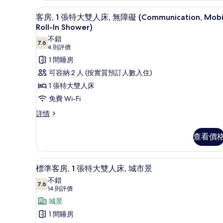
張
雙
房內夾萬、書桌、遮光窗簾/窗
載
4
特
客房, 1 張特大雙人床, 無障礙 (Communication, Mobi
人
入
大
Roll-In Shower)
雙
床,
所
不錯
人
7.6
7.6 分，滿分 10 分
(4
4 則評價
城
有
床,
則
1 間睡房
城
市
客
評
市
可容納 2 人 (按實質預訂人數入住)
景
房,
景
價)
1 張特大雙人床
(High
(High
1
floor)
免費 Wi-Fi
floor)
張
詳
的
特
客
詳情
情
房,
相
大
1
查看價
片
雙
張
特
人
大
房內夾萬、書桌、遮光窗簾/窗
載
床,
8
雙
標準客房, 1 張特大雙人床, 城市景
入
人
無
不錯
床,
7.6
7.6 分，滿分 10 分
所
(14
14 則評價
障
無
則
有
城景
障
礙
評
礙
標
1 間睡房
(Communication,
(Communication,
價)