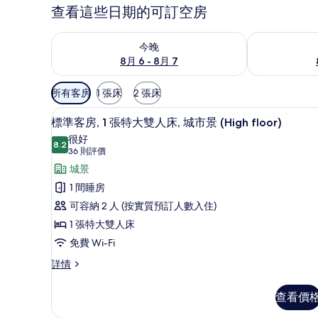
查看這些日期的可訂空房
查看今晚 8月 6 - 8月 7的可訂空房
查看明日 8月 
今晚
8月 6 - 8月 7
可
所有客房
1 張床
2 張床
用
房內夾萬、書桌、遮光窗簾/窗
載
嘅
7
標準客房, 1 張特大雙人床, 城市景 (High floor)
入
客
很好
8.2
房
8.2 分，滿分 10 分
所
(36
36 則評價
篩
則
有
城景
選
評
標
1 間睡房
條
價)
準
可容納 2 人 (按實質預訂人數入住)
件
客
1 張特大雙人床
房,
免費 Wi-Fi
1
標
詳情
準
張
客
特
查看價
房,
大
1