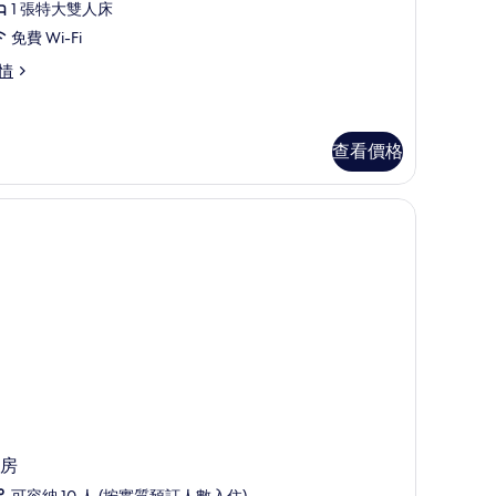
的
準
1 張特大雙人床
相
客
免費 Wi-Fi
片
,
情
張
特
查看價格
大
音
雙
人
床
的
相
片
房