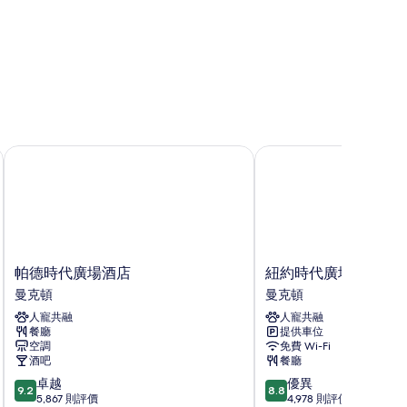
帕德時代廣場酒店
紐約時代廣場南希爾頓
帕
紐
帕德時代廣場酒店
紐約時代廣場南希爾
德
約
曼克頓
曼克頓
時
時
人寵共融
人寵共融
代
代
餐廳
提供車位
廣
廣
空調
免費 Wi-Fi
場
場
酒吧
餐廳
酒
南
9.2
8.8
卓越
優異
店
希
9.2
8.8
分
分
5,867 則評價
4,978 則評價
曼
爾