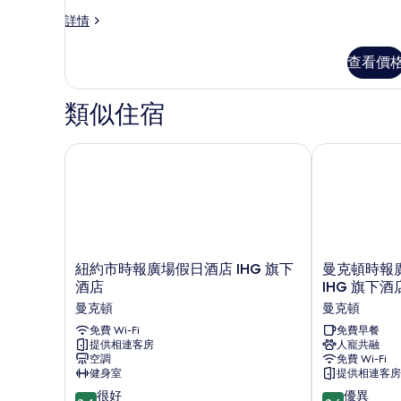
客
詳情
房
詳
查看價
情
類似住宿
紐約市時報廣場假日酒店 IHG 旗下酒店
曼克頓時報廣場
紐
曼
紐約市時報廣場假日酒店 IHG 旗下
曼克頓時報
約
克
酒店
IHG 旗下酒
市
頓
曼克頓
曼克頓
時
時
報
免費 Wi-Fi
報
免費早餐
提供相連客房
人寵共融
廣
廣
空調
免費 Wi-Fi
場
場
健身室
提供相連客房
假
南
8.4
8.6
日
很好
智
優異