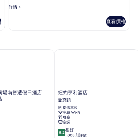
客
詳情
房
詳
格
查看價格
情
南智選假日酒店 IHG 旗下酒店
紐約亨利酒店
紐
廣場南智選假日酒店
紐約亨利酒店
約
店
曼克頓
亨
提供車位
利
免費 Wi-Fi
酒
餐廳
店
空調
曼
8.2
很好
克
8.2
分
1,003 則評價
頓