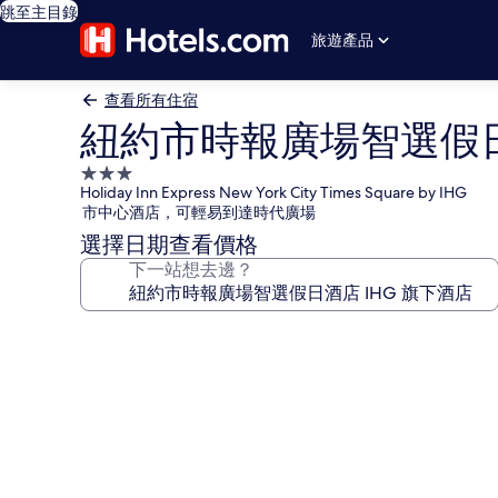
跳至主目錄
旅遊產品
查看所有住宿
紐約市時報廣場智選假日
3.0
Holiday Inn Express New York City Times Square by IHG
星
市中心酒店，可輕易到達時代廣場
級
選擇日期查看價格
住
下一站想去邊？
宿
紐
約
市
時
報