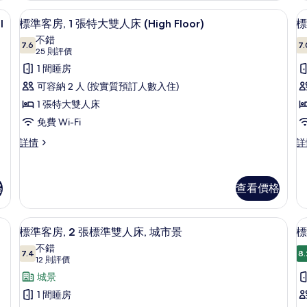
大
張
簾、隔音
雙
房內夾萬、書桌、遮光窗簾/窗簾、隔
床
載
雙
6
標
l
標準客房, 1 張特大雙人床 (High Floor)
標
人
人
入
準
不錯
床,
雙
7.6
7.
床,
7.6 分，滿分 10 分
所
(25
25 則評價
無
人
則
障
城
有
1 間睡房
床,
礙
評
城
(
市
標
可容納 2 人 (按實質預訂人數入住)
(C
市
價)
M
景
Mo
準
1 張特大雙人床
景
Ro
Ro
(High
(High
客
免費 Wi-Fi
In
Floor)
In
Floor)
房,
房
Sh
標
標
詳情
詳
詳
S
的
詳
準
準
情
1
2
情
客
客
相
張
房,
房,
格
查看價格
片
特
1
2
張
張
大
特
標
簾、隔音
城景
載
雙
大
準
7
標準客房, 2 張標準雙人床, 城市景
標
雙
雙
入
人
不錯
人
人
7.4
8.
7.4 分，滿分 10 分
所
(12
12 則評價
床
床
床
則
有
城景
(High
(H
(High
(
評
Floor)
Fl
標
1 間睡房
Floor)
F
詳
詳
價)