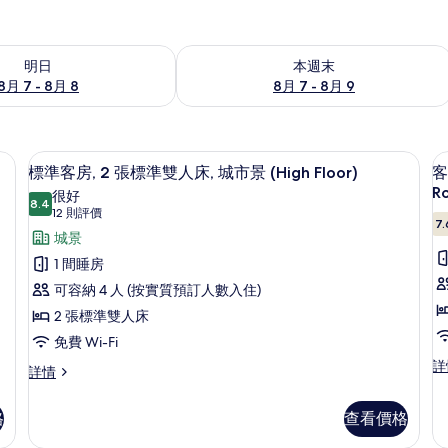
7 - 8月 8的可訂空房
查看本週末 8月 7 - 8月 9的可訂空房
明日
本週末
8月 7 - 8月 8
8月 7 - 8月 9
簾、隔音
城景
載
8
標準客房, 2 張標準雙人床, 城市景 (High Floor)
客
入
Ro
很好
8.4
8.4 分，滿分 10 分
所
(12
12 則評價
7.
則
有
城景
評
標
1 間睡房
價)
準
可容納 4 人 (按實質預訂人數入住)
房
1
客
2 張標準雙人床
房,
免費 Wi-Fi
客
詳
2
標
詳情
房,
準
張
1
客
標
格
查看價格
張
房,
加
準
2