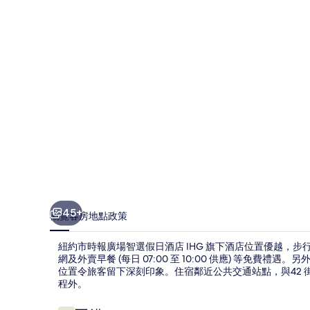
廣
場
智
選
假
日
酒
店
IHG
旗
45+
概覽
客房
地點
政策
下
紐約市時報廣場智選假日酒店 IHG 旗下酒店位置優越，步行
酒
網及外賣早餐 (每日 07:00 至 10:00 供應) 等免費
店
位置令旅客留下深刻印象。住宿鄰近公共交通站點，與42 街 - 
程外。
相