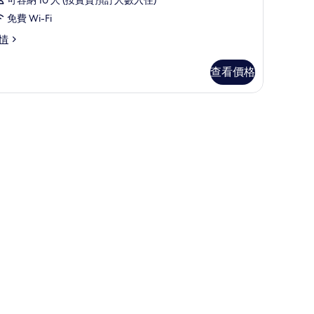
可容納 10 人 (按實質預訂人數入住)
免費 Wi-Fi
情
查看價格