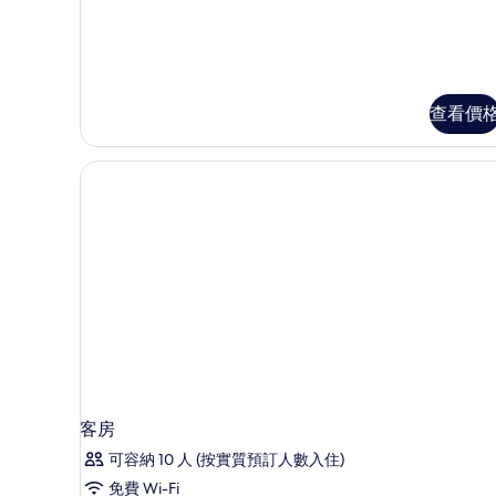
張
準
標
雙
準
雙
人
人
床
查看價
床
詳
的
情
相
片
客房
可容納 10 人 (按實質預訂人數入住)
免費 Wi-Fi