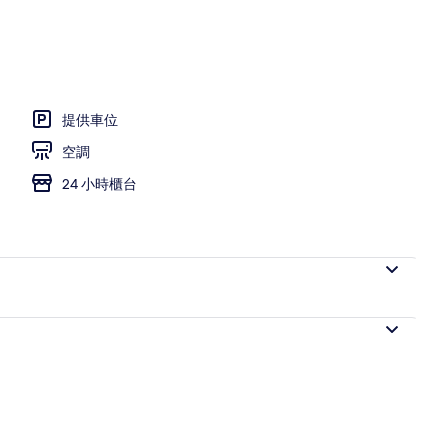
提供車位
空調
24 小時櫃台