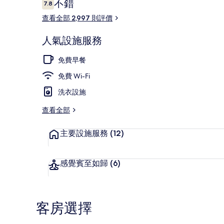
評
不錯
片
7.8
7.8 分，滿分 10 分，
價
查看全部 2,997 則評價
集
劇場演出
人氣設施服務
免費早餐
免費 Wi-Fi
洗衣設施
查看全部
主要設施服務
(12)
感覺賓至如歸
(6)
客房選擇