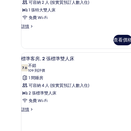
準
可容納 2 人 (按實質預訂人數入住)
Mobil
Mobil
Roll-
Roll-
客
1 張特大雙人床
In
In
房,
免費 Wi-Fi
Shower)
Shower)
詳
1
標
詳情
的
情
準
張
客
相
特
查看價
房,
片
大
1
張
雙
城景
載
6
特
標準客房, 2 張標準雙人床
人
入
大
不錯
雙
7.6
床,
7.6 分，滿分 10 分
所
(109
109 則評價
人
則
城
有
1 間睡房
床,
評
城
市
標
可容納 4 人 (按實質預訂人數入住)
市
價)
景
準
2 張標準雙人床
景
詳
的
客
免費 Wi-Fi
情
相
房,
標
詳情
準
片
2
客
張
房,
標
2