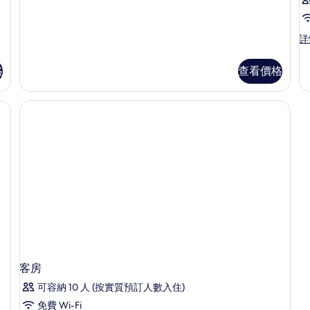
片
情
客
詳
房
詳
格
查看價格
情
客房
可容納 10 人 (按實質預訂人數入住)
免費 Wi-Fi