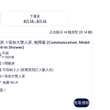
查看下週末 8月 14 - 8月 16的可訂空房
下週末
8月 14 - 8月 16
正在顯示 14 種房型 (共 14 種)
房內夾萬、書桌、遮光窗簾/窗簾、隔音
載
5
房, 1 張加大雙人床, 無障礙 (Communication, Mobil
入
ll-In Shower)
所
不錯
6
7.6 分，滿分 10 分
(17
17 則評價
有
則
1 間睡房
客
評
可容納 2 人 (按實質預訂人數入住)
,
價)
1 張加大雙人床
免費 Wi-Fi
張
加
情
大
雙
查看價格
人