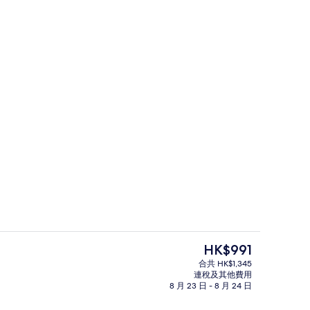
城景
現
HK$991
價
合共 HK$1,345
HK$991
連稅及其他費用
早餐
外觀
8 月 23 日 - 8 月 24 日