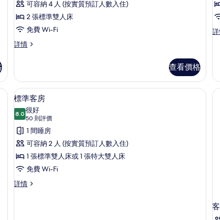
的
準
可容納 4 人 (按實質預訂人數入住)
情
情
相
客
2 張標準雙人床
片
房,
免費 Wi-Fi
房
標
詳
準
2
1
標
詳情
客
準
張
房,
客
標
1
格
查看價格
房,
張
準
2
特
張
雙
房內夾萬、書桌、遮光窗簾/窗簾、隔
載
大
6
標
標準客房
雙
人
入
準
很好
人
雙
8.0
床,
8.0 分，滿分 10 分
所
(50
50 則評價
床
人
詳
則
城
有
1 間睡房
床,
情
評
城
市
標
可容納 2 人 (按實質預訂人數入住)
市
價)
景
準
1 張標準雙人床或 1 張特大雙人床
景
詳
的
客
免費 Wi-Fi
情
相
房
標
詳情
準
片
的
客
客
相
房
詳