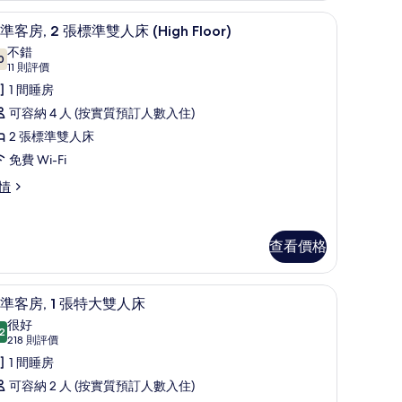
音
,
城景
載
7
準客房, 2 張標準雙人床 (High Floor)
無
入
不錯
0
障
7.0 分，滿分 10 分
所
(11
11 則評價
則
礙
有
1 間睡房
評
Communication,
標
可容納 4 人 (按實質預訂人數入住)
ommunication,
價)
obil
bil
準
2 張標準雙人床
ll-
ll-
客
免費 Wi-Fi
,
ower)
情
hower)
的
張
相
查看價格
標
片
準
房內夾萬、書桌、遮光窗簾/窗簾、隔音
載
雙
6
準客房, 1 張特大雙人床
入
人
很好
2
8.2 分，滿分 10 分
所
(218
218 則評價
床
則
有
1 間睡房
igh
High
評
oor)
標
可容納 2 人 (按實質預訂人數入住)
loor)
價)