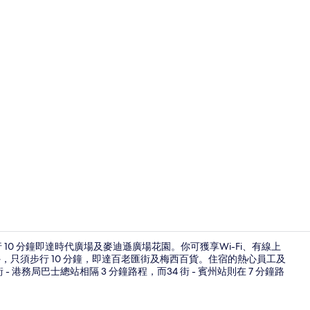
外觀
 10 分鐘即達時代廣場及麥迪遜廣場花園。你可獲享Wi-Fi、有線上
禮遇。另外，只須步行 10 分鐘，即達百老匯街及梅西百貨。住宿的熱心員工及
港務局巴士總站相隔 3 分鐘路程，而34 街 - 賓州站則在 7 分鐘路
包每日外賣