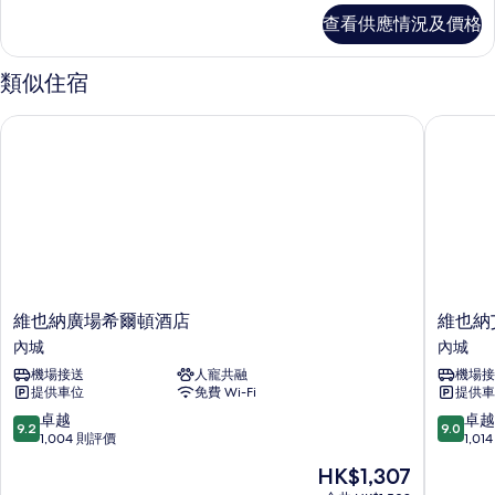
詳
查看供應情況及價格
情
類似住宿
維也納廣場希爾頓酒店
維也納艾
維
維
維也納廣場希爾頓酒店
維也納
也
也
內城
內城
納
納
機場接送
人寵共融
機場接
廣
艾
提供車位
免費 Wi-Fi
提供車
場
美
希
酒
9.2
9.0
卓越
卓越
9.2
9.0
爾
店
分
分
1,004 則評價
1,0
頓
內
(滿
(滿
現
HK$1,307
酒
城
分
分
售