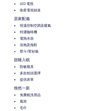
LED 電視
衛星電視頻道
居家配備
恆溫控制空調及暖氣
特濃咖啡機
電熱水壺
浴袍及拖鞋
熨斗/熨衫板
甜睡入眠
防敏寢具
多款枕頭選擇
提供床單
煥然一新
免費梳洗用品
風筒
毛巾