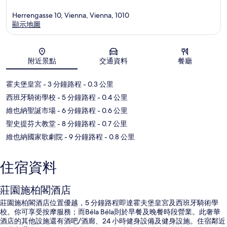
Herrengasse 10, Vienna, Vienna, 1010
顯示地圖
地圖
附近景點
交通資料
餐廳
霍夫堡皇宮
- 3 分鐘路程
- 0.3 公里
西班牙騎術學校
- 5 分鐘路程
- 0.4 公里
維也納聖誕市場
- 6 分鐘路程
- 0.6 公里
聖史提芬大教堂
- 8 分鐘路程
- 0.7 公里
維也納國家歌劇院
- 9 分鐘路程
- 0.8 公里
住宿資料
莊園施柏閣酒店
莊園施柏閣酒店位置優越，5 分鐘路程即達霍夫堡皇宮及西班牙騎術學
校。你可享受按摩服務；而Béla Béla則於早餐及晚餐時段營業。此奢華
酒店的其他設施還有酒吧/酒廊、24 小時健身設備及健身設施。住宿鄰近