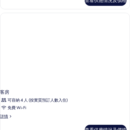
查看供應情況及價格
台
的
詳
相
情
片
客房
可容納 4 人 (按實質預訂人數入住)
免費 Wi-Fi
客
詳情
房
詳
查看供應情況及價格