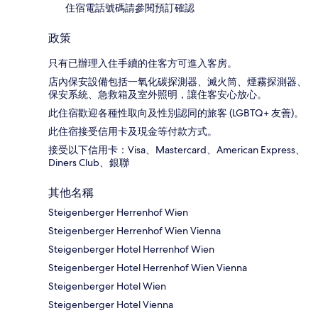
住宿電話號碼請參閱預訂確認
政策
只有已辦理入住手續的住客方可進入客房。
店內保安設備包括一氧化碳探測器、滅火筒、煙霧探測器、
保安系統、急救箱及室外照明，讓住客安心放心。
此住宿歡迎各種性取向及性別認同的旅客 (LGBTQ+ 友善)。
此住宿接受信用卡及現金等付款方式。
接受以下信用卡：Visa、Mastercard、American Express、
Diners Club、銀聯
其他名稱
Steigenberger Herrenhof Wien
Steigenberger Herrenhof Wien Vienna
Steigenberger Hotel Herrenhof Wien
Steigenberger Hotel Herrenhof Wien Vienna
Steigenberger Hotel Wien
Steigenberger Hotel Vienna