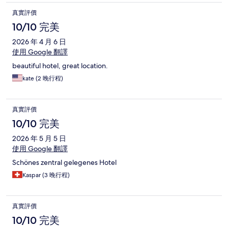
真實評價
10/10 完美
2026 年 4 月 6 日
使用 Google 翻譯
beautiful hotel, great location.
kate (2 晚行程)
真實評價
10/10 完美
2026 年 5 月 5 日
使用 Google 翻譯
Schönes zentral gelegenes Hotel
Kaspar (3 晚行程)
真實評價
10/10 完美