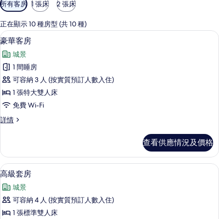
可
所有客房
1 張床
2 張床
用
嘅
正在顯示 10 種房型 (共 10 種)
客
防敏寢具、房內夾萬、熨斗/熨衫板、免費 
載
7
豪華客房
房
入
篩
城景
所
選
1 間睡房
有
條
可容納 3 人 (按實質預訂人數入住)
豪
件
1 張特大雙人床
華
免費 Wi-Fi
客
豪
詳情
房
華
的
客
查看供應情況及價格
房
相
詳
片
情
防敏寢具、房內夾萬、熨斗/熨衫板、免費 
載
3
高級套房
入
城景
所
可容納 4 人 (按實質預訂人數入住)
有
1 張標準雙人床