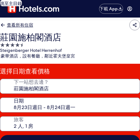
跳至主目錄
下載 App
查看所有住宿
莊園施柏閣酒店
4.5
Steigenberger Hotel Herrenhof
星
豪華酒店，設有餐廳，鄰近霍夫堡皇宮
級
住
選擇日期查看價格
宿
下一站想去邊？
日期
旅客