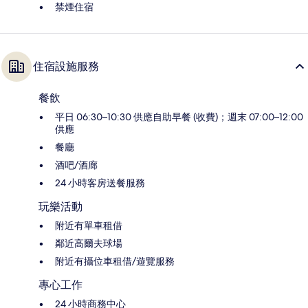
禁煙住宿
住宿設施服務
餐飲
平日 06:30–10:30 供應自助早餐 (收費)；週末 07:00–12:00
供應
餐廳
酒吧/酒廊
24 小時客房送餐服務
玩樂活動
附近有單車租借
鄰近高爾夫球場
附近有攝位車租借/遊覽服務
專心工作
24 小時商務中心