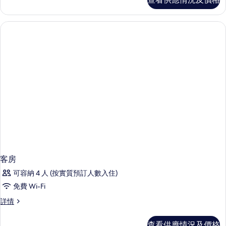
情
客房
可容納 4 人 (按實質預訂人數入住)
免費 Wi-Fi
客
詳情
房
詳
查看供應情況及價格