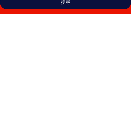
搜尋
莊
園
施
柏
閣
酒