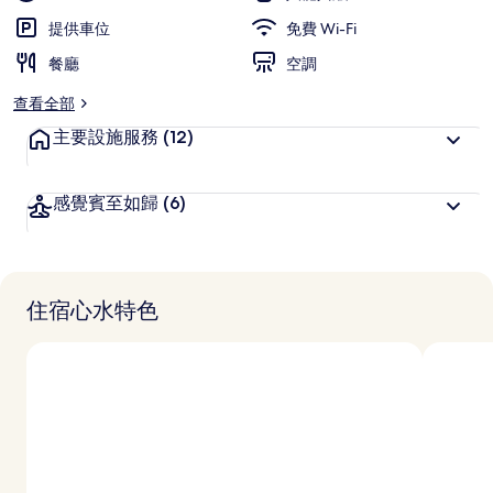
深
提供車位
免費 Wi-Fi
受
旅
餐廳
空調
客
查看全部
喜
愛
主要設施服務
(12)
感覺賓至如歸
(6)
住宿心水特色