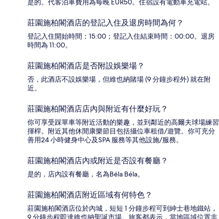
是的。代客泊車費用為每晚 EUR50。住宿設有電動車充電站。
莊園施柏閣酒店的登記入住及退房時間為何？
登記入住開始時間：15:00；登記入住結束時間：00:00。退房
時間為 11:00。
莊園施柏閣酒店是否附設娛樂場？
否，此酒店不設娛樂場，但維也納賭場 (9 分鐘步程外) 就在附
近。
莊園施柏閣酒店店內與附近有什麼好玩？
你可享受踩單車等附近活動的樂趣，並到鄰近的高爾夫球場練習
揮桿。附近其他休閒康樂節目包括攝位車租借/遊覽。你可充分
善用24 小時健身中心及SPA 服務等其他設施/服務。
莊園施柏閣酒店內或附近是否設有餐廳？
是的，店內設有餐廳，名為Béla Béla。
莊園施柏閣酒店附近區域有何特色？
莊園施柏閣酒店位於內城，短短 1 分鐘步程可到紳士巷地鐵站，
9 分鐘步程即達維也納聖誕市場。旅客都表示，當地區域位置非