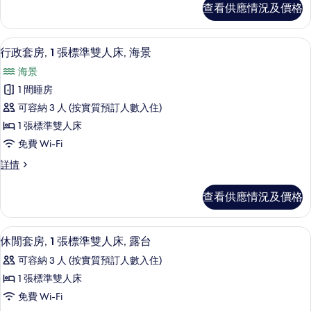
1
查看供應情況及價格
房,
張
1
標
張
高級寢具、迷你吧、房內夾萬、書桌
載
7
標
準
行政套房, 1 張標準雙人床, 海景
入
準
雙
海景
雙
所
人
人
1 間睡房
有
床
床
可容納 3 人 (按實質預訂人數入住)
詳
行
的
情
1 張標準雙人床
政
相
免費 Wi-Fi
套
片
行
詳情
房,
政
1
套
查看供應情況及價格
房,
張
1
標
張
休閒套房, 1 張標準雙人床, 露台 | 
載
6
標
準
休閒套房, 1 張標準雙人床, 露台
入
準
雙
可容納 3 人 (按實質預訂人數入住)
雙
所
人
人
1 張標準雙人床
有
床,
床,
免費 Wi-Fi
海
休