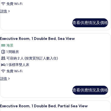
客
免費 Wi-Fi
房,
家
詳情
1
庭
張
客
查看供應情況及價格
房,
特
1
大
張
高級寢具、迷你吧、房內夾萬、書桌
載
7
特
雙
Executive Room, 1 Double Bed, Sea View
入
大
人
海景
雙
所
床
人
1 間睡房
有
床
的
可容納 2 人 (按實質預訂人數入住)
詳
Executive
相
情
1 張標準雙人床
Room,
片
免費 Wi-Fi
1
Double
Executive
詳情
Room,
Bed,
1
Sea
查看供應情況及價格
Double
View
Bed,
Sea
的
Executive Room, 1 Double Bed,
載
8
View
Executive Room, 1 Double Bed, Partial Sea View
相
入
詳