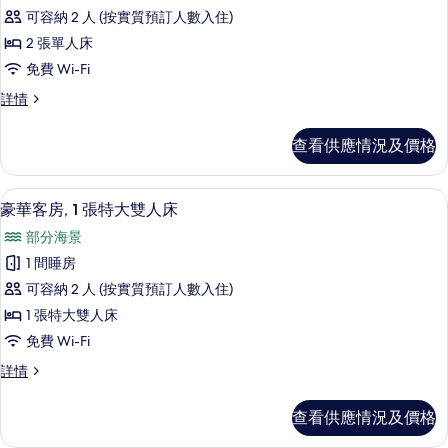
高
相
情
可容納 2 人 (按實質預訂人數入住)
級
片
2 張單人床
客
免費 Wi-Fi
房,
高
詳情
2
級
張
客
查看供應情況及價格
房,
單
2
人
張
豪華客房, 1 張特大雙人床 | 高級寢
載
6
單
床
豪華客房, 1 張特大雙人床
入
人
的
部分海景
床
所
相
詳
1 間睡房
有
情
片
可容納 2 人 (按實質預訂人數入住)
豪
1 張特大雙人床
華
免費 Wi-Fi
客
豪
詳情
房,
華
1
客
查看供應情況及價格
房,
張
1