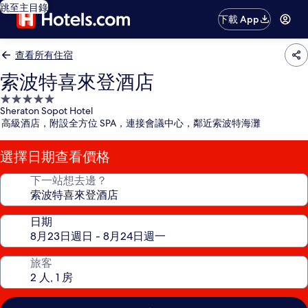
跳至主目錄
下載 App
查看所有住宿
索波特喜來登酒店
5.0
Sheraton Sopot Hotel
星
高級酒店，附設全方位 SPA，連接會議中心，鄰近索波特海灘
級
住
選擇日期查看價格
宿
下一站想去邊？
日期
旅客