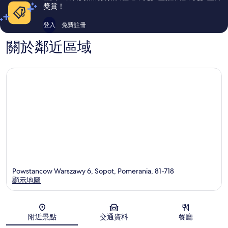
中
價
價
獎賞！
心
篇
篇
評
評
登入
免費註冊
價
價
關於鄰近區域
Powstancow Warszawy 6, Sopot, Pomerania, 81-718
顯示地圖
地圖
附近景點
交通資料
餐廳