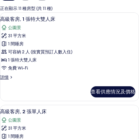
用
嘅
正在顯示 11 種房型 (共 11 種)
客
高級客房, 1 張特大雙人床 | 高級寢
載
6
高級客房, 1 張特大雙人床
房
入
篩
公園景
所
選
31 平方米
有
條
1 間睡房
高
件
可容納 2 人 (按實質預訂人數入住)
級
1 張特大雙人床
客
免費 Wi-Fi
房,
高
詳情
1
級
張
客
查看供應情況及價格
房,
特
1
大
張
高級客房, 2 張單人床 | 高級寢具、
載
6
特
雙
高級客房, 2 張單人床
入
大
人
公園景
雙
所
床
人
31 平方米
有
床
的
1 間睡房
詳