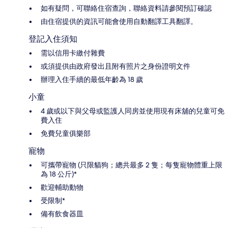
如有疑問，可聯絡住宿查詢，聯絡資料請參閱預訂確認
由住宿提供的資訊可能會使用自動翻譯工具翻譯。
登記入住須知
需以信用卡繳付雜費
或須提供由政府發出且附有照片之身份證明文件
辦理入住手續的最低年齡為 18 歲
小童
4 歲或以下與父母或監護人同房並使用現有床舖的兒童可免
費入住
免費兒童俱樂部
寵物
可攜帶寵物 (只限貓狗；總共最多 2 隻；每隻寵物體重上限
為 18 公斤)*
歡迎輔助動物
受限制*
備有飲食器皿