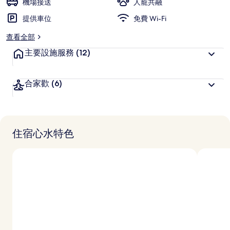
機場接送
人寵共融
提供車位
免費 Wi-Fi
查看全部
主要設施服務
(12)
合家歡
(6)
住宿心水特色