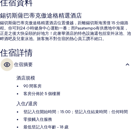
住宿資料
錫切斯薩巴蒂克傲途格精選酒店
錫切斯薩巴蒂克傲途格精選酒店位置優越，距離錫切斯海濱僅 15 分鐘路
程。你可到24 小時健身中心運動一番；而Pasatempo有供應地中海菜，
正是之後大快朵頤的好地方！此奢華酒店的特色設施還包括室外泳池、池
畔酒吧及兒童泳池。旅客無不對住宿的熱心員工讚不絕口。
住宿詳情
住宿摘要
酒店規模
90 間客房
客房分佈於 5 個樓層
入住/退房
登記入住開始時間：15:00；登記入住結束時間：任何時間
零接觸入住服務
最低登記入住年齡 - 18 歲