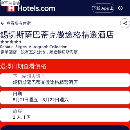
跳至主目錄
下載 App
查看所有住宿
錫切斯薩巴蒂克傲途格精選酒店
4.5
Sabàtic, Sitges, Autograph Collection
星
豪華酒店，設有室外泳池，鄰近錫切斯海濱
級
住
選擇日期查看價格
宿
下一站想去邊？
日期
旅客