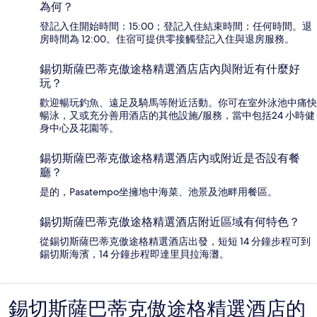
為何？
登記入住開始時間：15:00；登記入住結束時間：任何時間。退
房時間為 12:00。住宿可提供零接觸登記入住與退房服務。
錫切斯薩巴蒂克傲途格精選酒店店內與附近有什麼好
玩？
歡迎暢玩釣魚、遠足及騎馬等附近活動。你可在室外泳池中痛快
暢泳，又或充分善用酒店的其他設施/服務，當中包括24 小時健
身中心及花園等。
錫切斯薩巴蒂克傲途格精選酒店內或附近是否設有餐
廳？
是的，Pasatempo坐擁地中海菜、池景及池畔用餐區。
錫切斯薩巴蒂克傲途格精選酒店附近區域有何特色？
從錫切斯薩巴蒂克傲途格精選酒店出發，短短 14 分鐘步程可到
錫切斯海濱，14 分鐘步程即達里貝拉海灘。
錫切斯薩巴蒂克傲途格精選酒店的
評