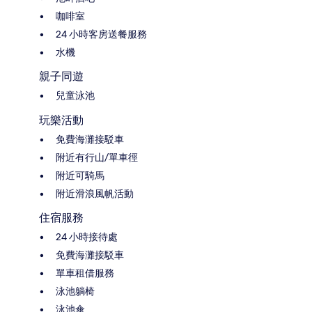
咖啡室
24 小時客房送餐服務
水機
親子同遊
兒童泳池
玩樂活動
免費海灘接駁車
附近有行山/單車徑
附近可騎馬
附近滑浪風帆活動
住宿服務
24 小時接待處
免費海灘接駁車
單車租借服務
泳池躺椅
泳池傘