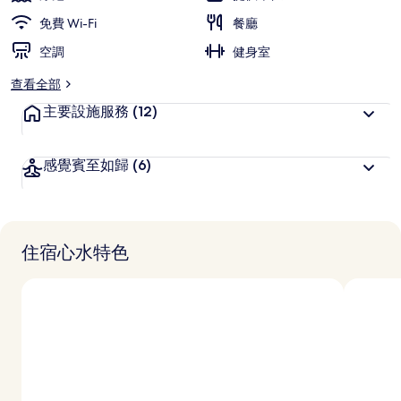
深
免費 Wi-Fi
餐廳
受
旅
空調
健身室
客
查看全部
喜
愛
主要設施服務
(12)
感覺賓至如歸
(6)
住宿心水特色