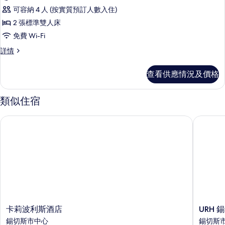
套
片
可容納 4 人 (按實質預訂人數入住)
房,
2 張標準雙人床
2
免費 Wi-Fi
間
套
詳情
臥
房,
室,
2
查看供應情況及價格
間
露
臥
台,
室,
類似住宿
露
海
台,
景
卡莉波利斯酒店
URH 
海
的
景
詳
相
情
片
卡
URH
卡莉波利斯酒店
URH
莉
錫
錫切斯市中心
錫切斯