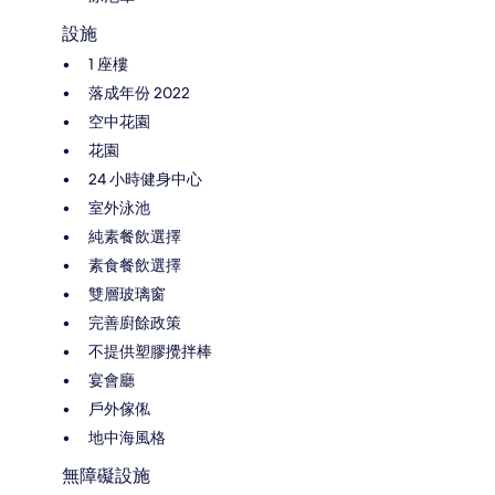
設施
1 座樓
落成年份 2022
空中花園
花園
24 小時健身中心
室外泳池
純素餐飲選擇
素食餐飲選擇
雙層玻璃窗
完善廚餘政策
不提供塑膠攪拌棒
宴會廳
戶外傢俬
地中海風格
無障礙設施