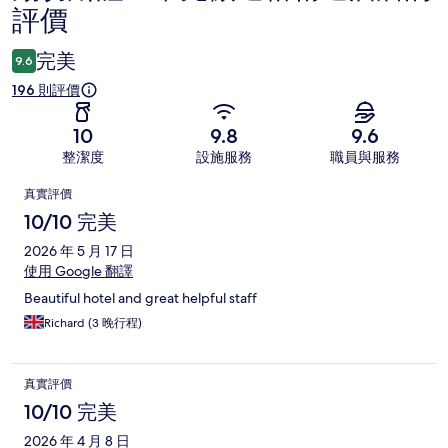
評價
價
完美
9.6
196 則評價
10
9.8
9.6
整潔度
設施服務
職員與服務
評
真實評價
價
10/10 完美
2026 年 5 月 17 日
使用 Google 翻譯
Beautiful hotel and great helpful staff
Richard (3 晚行程)
真實評價
10/10 完美
2026 年 4 月 8 日