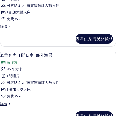
分
普
海
海
可容納 2 人 (按實質預訂人數入住)
通
景
景
1 張加大雙人床
(Balcony)
套
(Balcony)
免費 Wi-Fi
詳
房,
情
的
普
詳情
1
相
通
間
套
片
查看供應情況及價格
房,
臥
1
室,
間
豪華套房, 1 間臥室, 部分海景 | 客廳 
載
5
臥
山
豪華套房, 1 間臥室, 部分海景
入
室,
景
海洋景
山
所
的
景
45 平方米
有
詳
相
1 間睡房
情
豪
片
可容納 2 人 (按實質預訂人數入住)
華
1 張加大雙人床
套
免費 Wi-Fi
房,
豪
詳情
1
華
間
套
查看供應情況及價格