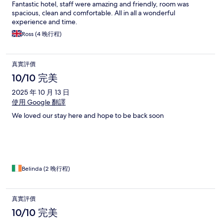
Fantastic hotel, staff were amazing and friendly, room was
spacious, clean and comfortable. All in all a wonderful
experience and time.
Ross (4 晚行程)
真實評價
10/10 完美
2025 年 10 月 13 日
使用 Google 翻譯
We loved our stay here and hope to be back soon
Belinda (2 晚行程)
真實評價
10/10 完美