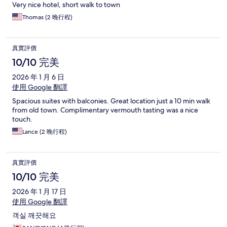
Very nice hotel, short walk to town
Thomas (2 晚行程)
真實評價
10/10 完美
2026 年 1 月 6 日
使用 Google 翻譯
Spacious suites with balconies. Great location just a 10 min walk
from old town. Complimentary vermouth tasting was a nice
touch.
Lance (2 晚行程)
真實評價
10/10 完美
2026 年 1 月 17 日
使用 Google 翻譯
객실 깨끗해요