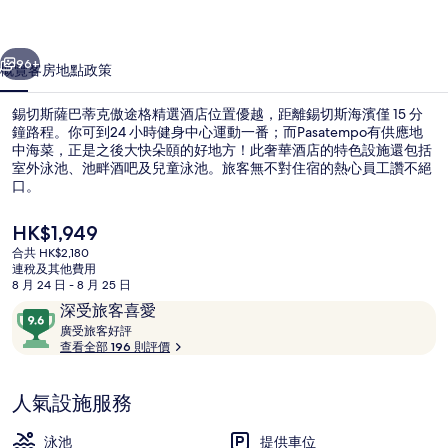
克
一個
下一個
傲
96+
概覽
客房
地點
政策
途
錫切斯薩巴蒂克傲途格精選酒店位置優越，距離錫切斯海濱僅 15 分
格
鐘路程。你可到24 小時健身中心運動一番；而Pasatempo有供應地
中海菜，正是之後大快朵頤的好地方！此奢華酒店的特色設施還包括
精
室外泳池、池畔酒吧及兒童泳池。旅客無不對住宿的熱心員工讚不絕
選
口。
酒
現
HK$1,949
價
店
合共 HK$2,180
HK$1,949
連稅及其他費用
室外泳池；泳池傘、躺椅
相
8 月 24 日 - 8 月 25 日
評
9.6
深受旅客喜愛
片
價
廣
分
廣受旅客好評
集
受
查看全部 196 則評價
(滿
旅
分
客
為
人氣設施服務
好
10
評
分)，
泳池
提供車位