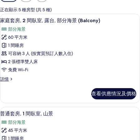
用
嘅
正在顯示 5 種房型 (共 5 種)
客
1 間睡房、高級寢具、特厚豪華床墊、
載
5
家庭套房, 2 間臥室, 露台, 部分海景 (Balcony)
房
入
篩
部分海景
所
選
60 平方米
有
條
1 間睡房
家
件
可容納 3 人 (按實質預訂人數入住)
庭
2 張標準雙人床
套
免費 Wi-Fi
房,
家
詳情
2
庭
間
套
查看供應情況及價格
房,
臥
2
室,
間
1 間睡房、高級寢具、特厚豪華床墊、
載
5
臥
露
普通套房, 1 間臥室, 山景
入
室,
台,
部分海景
露
所
部
台,
45 平方米
有
部
分
1 間睡房