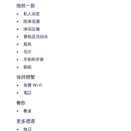
煥然一新
私人浴室
雨淋花灑
淋浴設備
番梘及洗頭水
風筒
毛巾
牙刷和牙膏
廁紙
保持聯繫
免費 Wi-Fi
電話
餐飲
餐桌
更多禮遇
每日