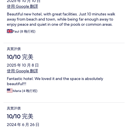
2025 年 10 月 10 日
使用 Google 翻譯
Beautiful new hotel, with great facilities. Just 10 minutes walk
away from beach and town, while being far enough away to
enjoy peace and quiet in one of the pools or common areas.
Paul (8 晚行程)
真實評價
10/10 完美
2025 年 10 月 8 日
使用 Google 翻譯
Fantastic hotel. We loved it and the space is absolutely
beautiful!!!
Maria (4 晚行程)
真實評價
10/10 完美
2024 年 6 月 26 日