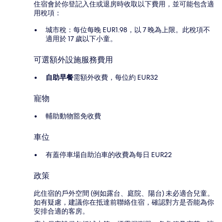
住宿會於你登記入住或退房時收取以下費用，並可能包含適
用稅項：
城市稅：每位每晚 EUR1.98，以 7 晚為上限。此稅項不
適用於 17 歲以下小童。
可選額外設施服務費用
自助早餐
需額外收費，每位約 EUR32
寵物
輔助動物豁免收費
車位
有蓋停車場自助泊車的收費為每日 EUR22
政策
此住宿的戶外空間 (例如露台、庭院、陽台) 未必適合兒童。
如有疑慮，建議你在抵達前聯絡住宿，確認對方是否能為你
安排合適的客房。