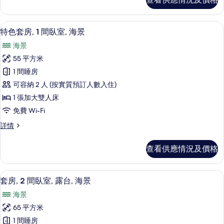
房,
臥
1
室,
間
特色套房, 1 間臥室, 海景 | 客廳 | 
載
5
臥
部
特色套房, 1 間臥室, 海景
入
室,
分
海景
部
所
海
分
55 平方米
有
海
景
1 間睡房
景
特
的
詳
可容納 2 人 (按實質預訂人數入住)
色
情
相
1 張加大雙人床
套
片
免費 Wi-Fi
房,
特
詳情
1
色
間
套
查看供應情況及價格
房,
臥
1
室,
間
套房, 2 間臥室, 露台, 海景 | 海灘/海景
載
5
臥
海
套房, 2 間臥室, 露台, 海景
入
室,
景
海景
海
所
的
景
65 平方米
有
詳
相
1 間睡房
情