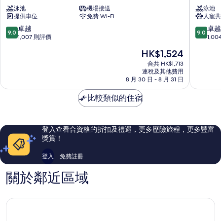
波
切
泳池
機場接送
泳池
利
斯
提供車位
免費 Wi-Fi
人寵共
斯
海
酒
灘
9.0
9.0
卓越
卓越
9.0
9.0
店
酒
分
分
1,007 則評價
1,0
錫
店
(滿
(滿
現
HK$1,524
切
錫
分
分
售
斯
切
為
為
合共 HK$1,713
HK$1,524
市
連稅及其他費用
斯
10
10
8 月 30 日 - 8 月 31 日
中
市
分)，
分)，
心
中
卓
卓
比較類似的住宿
心
越，
越，
1,007
1,004
則
則
評
評
登入查看合資格的折扣及禮遇，更多歷險旅程，更多豐富
價
價
獎賞！
篇
篇
評
評
登入
免費註冊
價
價
關於鄰近區域