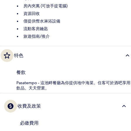
房內夾萬 (可放手提電腦)
資源回收
僅提供慳水淋浴設備
流動客房鑰匙
旅遊指南/推介
特色
餐飲
Pasatempo - 這池畔餐廳為你提供地中海菜。住客可於酒吧享用
飲品。天天營業。
收費及政策
必繳費用