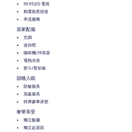
55 吋LED 電視
精選衛星頻道
串流服務
居家配備
空調
迷你吧
咖啡機/沖茶器
電熱水壺
熨斗/熨衫板
甜睡入眠
防敏寢具
高級寢具
特厚豪華床墊
奢華享受
獨立飯廳
獨立起居區