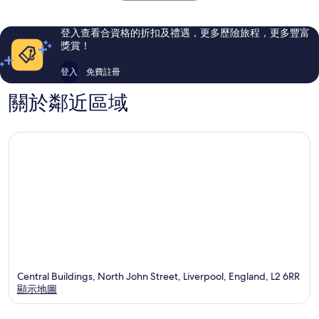
則
則
評
評
價
價
登入查看合資格的折扣及禮遇，更多歷險旅程，更多豐富
篇
篇
獎賞！
評
評
價
價
登入
免費註冊
關於鄰近區域
Central Buildings, North John Street, Liverpool, England, L2 6RR
顯示地圖