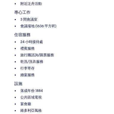
附近泛舟活動
專心工作
3 間會議室
會議場地 (1636 平方呎)
住宿服務
24 小時接待處
禮賓服務
旅行團諮詢/購票服務
乾洗/洗衣服務
行李寄存
婚宴服務
設施
落成年份 1884
公共區域電視
宴會廳
維多利亞風格