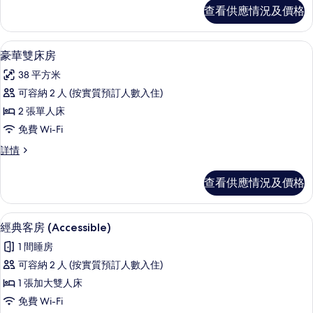
人
雙
查看供應情況及價格
人
房
房
的
詳
房內夾萬、書桌、手提電腦工作空間、
載
4
情
豪華雙床房
相
入
片
38 平方米
所
可容納 2 人 (按實質預訂人數入住)
有
2 張單人床
豪
免費 Wi-Fi
華
豪
詳情
雙
華
床
雙
查看供應情況及價格
床
房
房
的
詳
房內夾萬、書桌、手提電腦工作空間、
載
4
情
經典客房 (Accessible)
相
入
片
1 間睡房
所
可容納 2 人 (按實質預訂人數入住)
有
1 張加大雙人床
經
免費 Wi-Fi
典