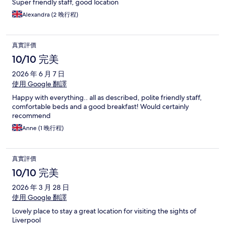
Super friendly staff, good location
Alexandra (2 晚行程)
真實評價
10/10 完美
2026 年 6 月 7 日
使用 Google 翻譯
Happy with everything.. all as described, polite friendly staff,
comfortable beds and a good breakfast! Would certainly
recommend
Anne (1 晚行程)
真實評價
10/10 完美
2026 年 3 月 28 日
使用 Google 翻譯
Lovely place to stay a great location for visiting the sights of
Liverpool