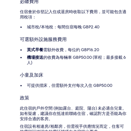
必繳費用
住宿會於你登記入住或退房時收取以下費用，並可能包含適
用稅項：
城市稅/本地稅：每間住宿每晚 GBP2.40
可選額外設施服務費用
英式早餐
需額外收費，每位約 GBP16.20
機場接送
的收費為每輛車 GBP50.00 (單程；最多接載 6
人)
小童及加床
可提供摺床，但需額外支付每次入住 GBP50.00
政策
此住宿的戶外空間 (例如露台、庭院、陽台) 未必適合兒童。
如有疑慮，建議你在抵達前聯絡住宿，確認對方是否能為你
安排合適的客房。
住宿設有相連房/相鄰房，但需視乎供應情況而定，住客可