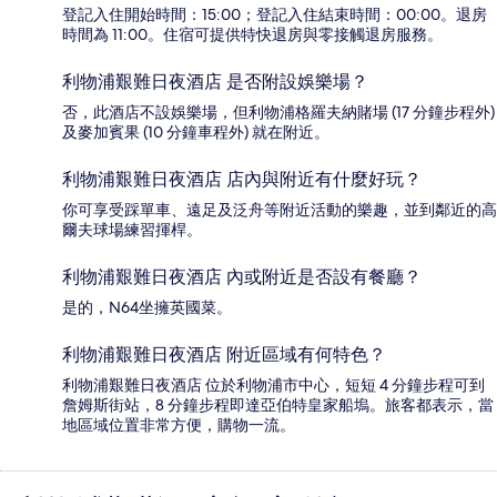
登記入住開始時間：15:00；登記入住結束時間：00:00。退房
時間為 11:00。住宿可提供特快退房與零接觸退房服務。
利物浦艱難日夜酒店 是否附設娛樂場？
否，此酒店不設娛樂場，但利物浦格羅夫納賭場 (17 分鐘步程外)
及麥加賓果 (10 分鐘車程外) 就在附近。
利物浦艱難日夜酒店 店內與附近有什麼好玩？
你可享受踩單車、遠足及泛舟等附近活動的樂趣，並到鄰近的高
爾夫球場練習揮桿。
利物浦艱難日夜酒店 內或附近是否設有餐廳？
是的，N64坐擁英國菜。
利物浦艱難日夜酒店 附近區域有何特色？
利物浦艱難日夜酒店 位於利物浦市中心，短短 4 分鐘步程可到
詹姆斯街站，8 分鐘步程即達亞伯特皇家船塢。旅客都表示，當
地區域位置非常方便，購物一流。