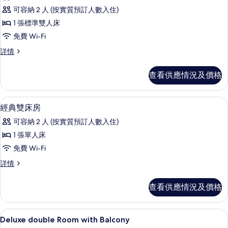
有
可容納 2 人 (按實質預訂人數入住)
經
1 張標準雙人床
典
免費 Wi-Fi
雙
經
詳情
人
典
房,
雙
查看供應情況及價格
人
露
房,
台
露
房內夾萬、書桌、手提電腦工作空間、
載
4
台
經典雙床房
的
入
詳
相
可容納 2 人 (按實質預訂人數入住)
情
所
片
1 張單人床
有
免費 Wi-Fi
經
經
詳情
典
典
雙
雙
查看供應情況及價格
床
床
房
房
詳
房內夾萬、書桌、手提電腦工作空間、
載
5
情
Deluxe double Room with Balcony
的
入