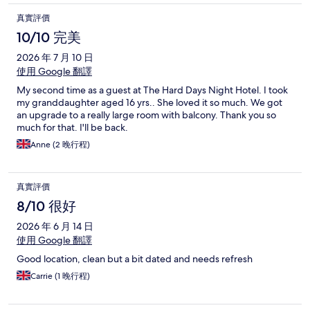
真實評價
10/10 完美
2026 年 7 月 10 日
使用 Google 翻譯
My second time as a guest at The Hard Days Night Hotel. I took
my granddaughter aged 16 yrs.. She loved it so much. We got
an upgrade to a really large room with balcony. Thank you so
much for that. I'll be back.
Anne (2 晚行程)
真實評價
8/10 很好
2026 年 6 月 14 日
使用 Google 翻譯
Good location, clean but a bit dated and needs refresh
Carrie (1 晚行程)