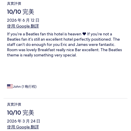
真實評價
10/10 完美
2026 年 6 月 12 日
使用 Google 翻譯
If you’re a Beatles fan this hotel is heaven ❤️ If you’re not a
Beatles fan it’s still an excellent hotel perfectly positioned. The
staff can’t do enough for you Eric and James were fantastic.
Room was lovely Breakfast really nice Bar excellent. The Beatles
theme is really something very special.
John (1 晚行程)
真實評價
10/10 完美
2026 年 3 月 24 日
使用 Google 翻譯