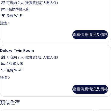
相
可容納 2 人 (按實質預訂人數入住)
所
片
1 張標準雙人床
有
免費 Wi-Fi
Deluxe
Deluxe
詳情
double
double
Room
Room
查看供應情況及價格
with
with
Balcony
Balcony
詳
的
房內夾萬、書桌、手提電腦工作空間、
載
6
情
Deluxe Twin Room
相
入
可容納 2 人 (按實質預訂人數入住)
片
所
2 張單人床
有
免費 Wi-Fi
Deluxe
Deluxe
詳情
Twin
Twin
Room
Room
查看供應情況及價格
的
詳
情
相
類似住宿
片