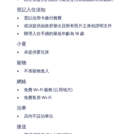
登記入住須知
需以信用卡繳付雜費
或須提供由政府發出且附有照片之身份證明文件
辦理入住手續的最低年齡為 18 歲
小童
未提供嬰兒床
寵物
不准寵物進入
網絡
免費 Wi-Fi 服務 (公用地方)
免費客房 Wi-Fi
泊車
店內不設泊車位
接送