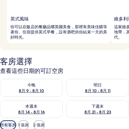
英式風味
維多利
你可以在飯店的餐廳品嚐英國美食，那裡有美味佳餚等
這家維
著你。住宿提供英式早餐，設有酒吧供你結束一天的美
地帶，
好時光。
代。
客房選擇
查看這些日期的可訂空房
查看今晚 8月 9 - 8月 10的可訂空房
查看明日 8月 10 - 8月 11的可
今晚
明日
8月 9 - 8月 10
8月 10 - 8月 11
查看本週末 8月 14 - 8月 16的可訂空房
查看下週末 8月 21 - 8月 23
本週末
下週末
8月 14 - 8月 16
8月 21 - 8月 23
可
所有客房
1 張床
2 張床