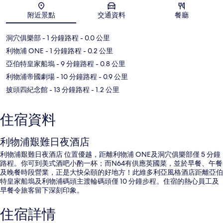
地圖
附近景點
交通資料
餐廳
洞穴俱樂部
- 1 分鐘路程
- 0.0 公里
利物浦 ONE
- 1 分鐘路程
- 0.2 公里
亞伯特皇家船塢
- 9 分鐘路程
- 0.8 公里
利物浦帝國劇場
- 10 分鐘路程
- 0.9 公里
披頭四紀念館
- 13 分鐘路程
- 1.2 公里
住宿資料
利物浦艱難日夜酒店
利物浦艱難日夜酒店 位置優越，距離利物浦 ONE及洞穴俱樂部僅 5 分鐘
路程。你可到美式酒吧小酌一杯；而N64有供應英國菜，並於早餐、午餐
及晚餐時段營業，正是大快朵頤的好地方！此維多利亞風格酒店距離亞伯
特皇家船塢及利物浦碼頭主渡輪碼頭僅 10 分鐘步程。住宿的熱心員工及
早餐令旅客留下深刻印象。
住宿詳情