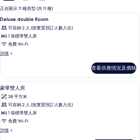
用
嘅
正在顯示 11 種房型 (共 11 種)
客
房內夾萬、書桌、手提電腦工作空間、
載
6
Deluxe double Room
房
入
篩
可容納 2 人 (按實質預訂人數入住)
所
選
1 張標準雙人床
有
條
免費 Wi-Fi
Deluxe
件
Deluxe
詳情
double
double
Room
Room
查看供應情況及價格
的
詳
情
相
房內夾萬、書桌、手提電腦工作空間、
載
片
5
豪華雙人房
入
38 平方米
所
可容納 2 人 (按實質預訂人數入住)
有
1 張標準雙人床
豪
免費 Wi-Fi
華
豪
詳情
雙
華