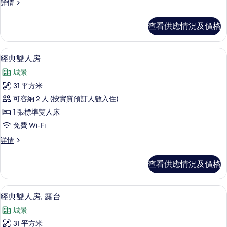
豪
詳情
華
華
客
客
查看供應情況及價格
房,
房,
露
露
台
房內夾萬、書桌、手提電腦工作空間、
載
6
詳
經典雙人房
台
入
情
的
城景
所
相
31 平方米
有
片
可容納 2 人 (按實質預訂人數入住)
經
1 張標準雙人床
典
免費 Wi-Fi
雙
經
詳情
人
典
房
雙
查看供應情況及價格
人
的
房
相
詳
經典雙人房, 露台 | 房內夾萬、書桌
載
6
情
經典雙人房, 露台
片
入
城景
所
31 平方米