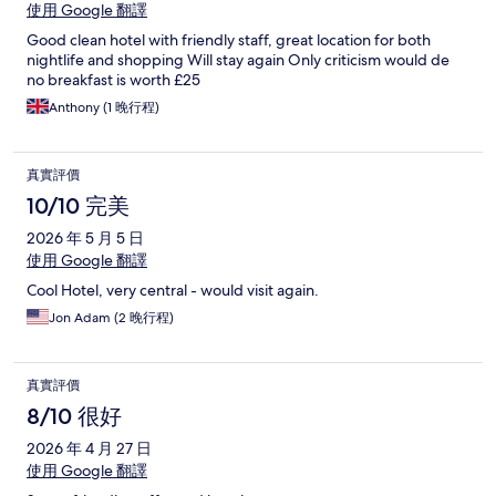
使用 Google 翻譯
Good clean hotel with friendly staff, great location for both
nightlife and shopping Will stay again Only criticism would de
no breakfast is worth £25
Anthony (1 晚行程)
真實評價
10/10 完美
2026 年 5 月 5 日
使用 Google 翻譯
Cool Hotel, very central - would visit again.
Jon Adam (2 晚行程)
真實評價
8/10 很好
2026 年 4 月 27 日
使用 Google 翻譯