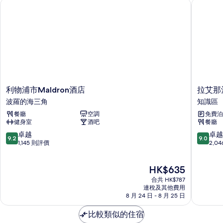
利物浦市Maldron酒店
拉艾那酒
利
拉
利物浦市Maldron酒店
拉艾那
物
艾
波羅的海三角
知識區
浦
那
餐廳
空調
免費泊
市
酒
健身室
酒吧
餐廳
Maldron
店
酒
知
9.2
9.0
卓越
卓越
9.2
9.0
店
識
分
分
1,145 則評價
2,0
波
區
(滿
(滿
羅
分
分
現
HK$635
的
為
為
售
海
10
10
合共 HK$787
HK$635
三
分)，
分)，
連稅及其他費用
角
8 月 24 日 - 8 月 25 日
卓
卓
越，
越，
比較類似的住宿
1,145
2,046