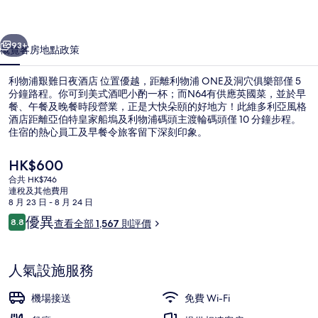
夜
一個
下一個
酒
93+
概覽
客房
地點
政策
店
利物浦艱難日夜酒店 位置優越，距離利物浦 ONE及洞穴俱樂部僅 5
相
分鐘路程。你可到美式酒吧小酌一杯；而N64有供應英國菜，並於早
餐、午餐及晚餐時段營業，正是大快朵頤的好地方！此維多利亞風格
片
酒店距離亞伯特皇家船塢及利物浦碼頭主渡輪碼頭僅 10 分鐘步程。
集
住宿的熱心員工及早餐令旅客留下深刻印象。
現
HK$600
價
合共 HK$746
HK$600
連稅及其他費用
豪華客房, 露台 | 陽台景觀
8 月 23 日 - 8 月 24 日
評
優異
8.8
查看全部 1,567 則評價
8.8 分，滿分 10 分，
價
人氣設施服務
機場接送
免費 Wi-Fi