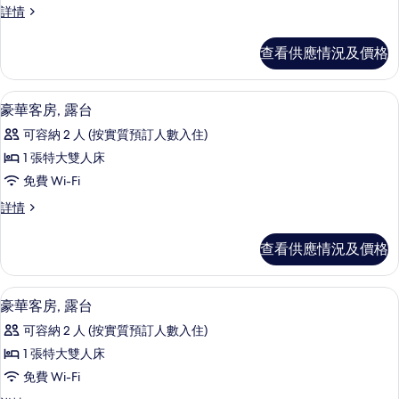
經
詳情
客
典
房
客
查看供應情況及價格
房
(Accessible)
(Accessible)
的
詳
房內夾萬、書桌、手提電腦工作空間、
載
6
情
相
豪華客房, 露台
入
片
可容納 2 人 (按實質預訂人數入住)
所
1 張特大雙人床
有
免費 Wi-Fi
豪
豪
詳情
華
華
客
客
查看供應情況及價格
房,
房,
露
露
台
房內夾萬、書桌、手提電腦工作空間、
載
4
詳
豪華客房, 露台
台
入
情
的
可容納 2 人 (按實質預訂人數入住)
所
相
1 張特大雙人床
有
片
免費 Wi-Fi
豪