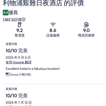
利物浦艱難日夜酒店 的評價
評
價
優異
8.8
1,567 則評價
9.2
8.6
9.0
整潔度
設施服務
職員與服務
評
真實評價
價
10/10 完美
2026 年 5 月 6 日
使用 Google 翻譯
Excellent hotel in a fabulous location!
Sonya (1 晚行程)
真實評價
10/10 完美
2026 年 7 月 12 日