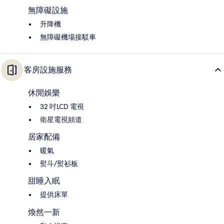
無障礙設施
升降機
無障礙機場接駁車
客房設施服務
休閒娛樂
32 吋LCD 電視
衛星電視頻道
居家配備
暖氣
熨斗/熨衫板
甜睡入眠
提供床單
煥然一新