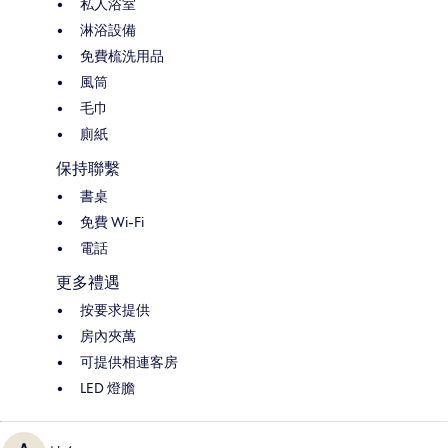
私人浴室
淋浴設備
免費梳洗用品
風筒
毛巾
廁紙
保持聯繫
書桌
免費 Wi-Fi
電話
更多禮遇
按要求提供
房內夾萬
可提供相連客房
LED 燈膽