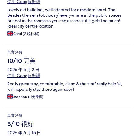
使用 Google 翻譯
Lovely old building, well adapted for a modern hotel. The
Beatles theme is (obviously) everywhere in the public spaces
but not in the rooms so you can escape it if it gets too much!
Ideal city centre location.
Carol (2 晚行程)
真實評價
10/10 完美
2026 年 5 月 2 日
使用 Google 翻譯
Really great stay, comfortable, clean & the staff really helpful,
will hopefully stay there again soon!
stephen (1 晚行程)
真實評價
8/10 很好
2026 年 6 月 15 日