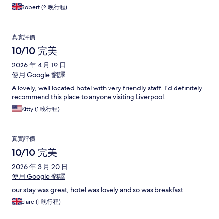
Robert (2 晚行程)
真實評價
10/10 完美
2026 年 4 月 19 日
使用 Google 翻譯
A lovely, well located hotel with very friendly staff. I’d definitely
recommend this place to anyone visiting Liverpool.
Kitty (1 晚行程)
真實評價
10/10 完美
2026 年 3 月 20 日
使用 Google 翻譯
our stay was great, hotel was lovely and so was breakfast
clare (1 晚行程)