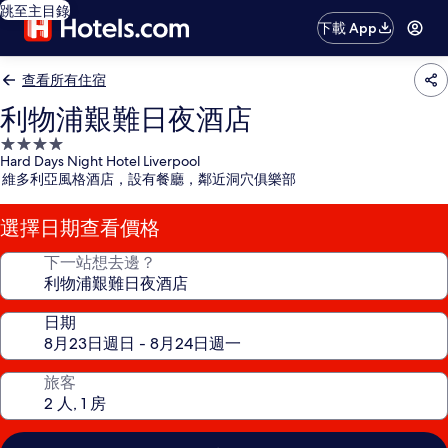
跳至主目錄
下載 App
查看所有住宿
利物浦艱難日夜酒店
4.0
Hard Days Night Hotel Liverpool
星
維多利亞風格酒店，設有餐廳，鄰近洞穴俱樂部
級
住
選擇日期查看價格
宿
下一站想去邊？
日期
旅客