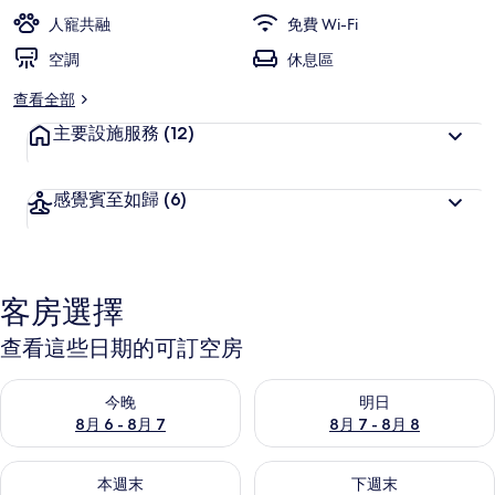
人寵共融
免費 Wi-Fi
空調
休息區
查看全部
主要設施服務
(12)
感覺賓至如歸
(6)
客房選擇
查看這些日期的可訂空房
查看今晚 8月 6 - 8月 7的可訂空房
查看明日 8月 7 - 8月 8的可訂
今晚
明日
8月 6 - 8月 7
8月 7 - 8月 8
查看本週末 8月 7 - 8月 9的可訂空房
查看下週末 8月 14 - 8月 16
本週末
下週末