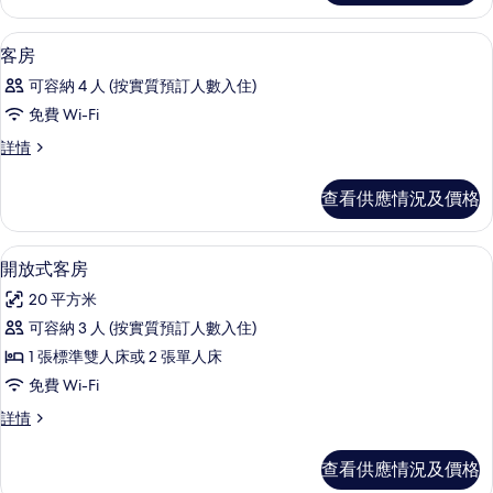
(Communicating)
房
的
(Communicating)
高級寢具、房內夾萬、隔音、免費 Wi-F
載
10
詳
相
客房
入
情
片
可容納 4 人 (按實質預訂人數入住)
所
免費 Wi-Fi
有
客
詳情
客
房
房
詳
查看供應情況及價格
情
的
相
高級寢具、房內夾萬、隔音、免費 Wi-F
載
6
開放式客房
片
入
20 平方米
所
可容納 3 人 (按實質預訂人數入住)
有
1 張標準雙人床或 2 張單人床
開
免費 Wi-Fi
放
開
詳情
式
放
客
式
查看供應情況及價格
客
房