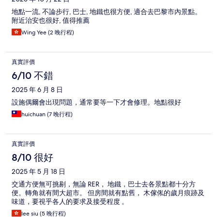
地點一流, 不論步行, 巴士, 地鐵也很方便, 適合去巴黎市內景點。
附近治安也很好, 值得推薦
Wing Yee (2 晚行程)
真實評價
6/10 不錯
2025 年 6 月 8 日
設施偶爾會出現問題，通常要等一下才會修理。地點很好
huichuan (7 晚行程)
真實評價
8/10 很好
2025 年 5 月 18 日
交通方便無可挑剔，無論 RER， 地鐵，巴士去各景點都十分方
便。轉角就有間大超市。 但房間就有點舊， 木傢俬的歲月痕跡及
味道，要視乎各人的要求及接受程度 。
lee siu (5 晚行程)