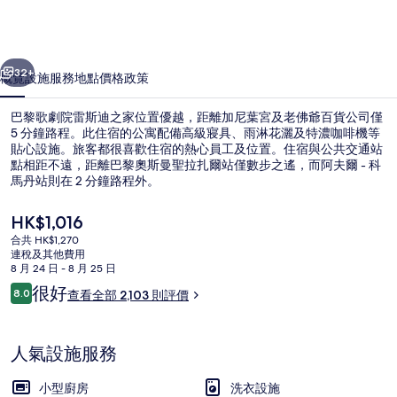
雷
斯
一個
下一個
迪
32+
概覽
設施服務
地點
價格
政策
之
巴黎歌劇院雷斯迪之家位置優越，距離加尼葉宮及老佛爺百貨公司僅
家
5 分鐘路程。此住宿的公寓配備高級寢具、雨淋花灑及特濃咖啡機等
貼心設施。旅客都很喜歡住宿的熱心員工及位置。住宿與公共交通站
相
點相距不遠，距離巴黎奧斯曼聖拉扎爾站僅數步之遙，而阿夫爾 - 科
片
馬丹站則在 2 分鐘路程外。
集
現
HK$1,016
價
合共 HK$1,270
HK$1,016
連稅及其他費用
客房景觀
8 月 24 日 - 8 月 25 日
評
很好
8.0
查看全部 2,103 則評價
8.0 分，滿分 10 分，
價
人氣設施服務
小型廚房
洗衣設施