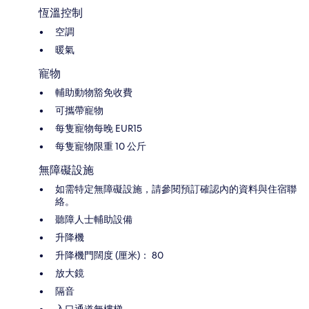
恆溫控制
空調
暖氣
寵物
輔助動物豁免收費
可攜帶寵物
每隻寵物每晚 EUR15
每隻寵物限重 10 公斤
無障礙設施
如需特定無障礙設施，請參閱預訂確認內的資料與住宿聯
絡。
聽障人士輔助設備
升降機
升降機門闊度 (厘米)： 80
放大鏡
隔音