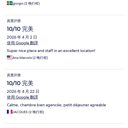
giorgio (2 晚行程)
真實評價
10/10 完美
2026 年 4 月 2 日
使用 Google 翻譯
Super nice place and staff in an excellent location!
Ana Marcela (2 晚行程)
真實評價
10/10 完美
2026 年 4 月 22 日
使用 Google 翻譯
Calme, chambre bien agencée, petit déjeuner agreable
JACQUES (2 晚行程)