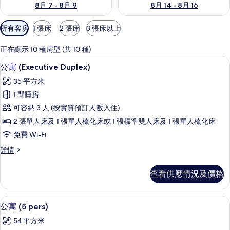
8月 7 - 8月 9
8月 14 - 8月 16
可
所有客房
1 張床
2 張床
3 張床以上
用
嘅
正在顯示 10 種房型 (共 10 種)
客
高級寢具、房內夾萬、隔音、免費 Wi-F
載
7
公寓 (Executive Duplex)
房
入
篩
35 平方米
所
選
1 間睡房
有
條
可容納 3 人 (按實質預訂人數入住)
公
件
2 張單人床及 1 張單人梳化床或 1 張標準雙人床及 1 張單人梳化床
寓
免費 Wi-Fi
(Executive
公
詳情
Duplex)
寓
的
(Executive
查看供應情況及價格
Duplex)
相
詳
片
情
高級寢具、房內夾萬、隔音、免費 Wi-F
載
7
公寓 (5 pers)
入
54 平方米
所