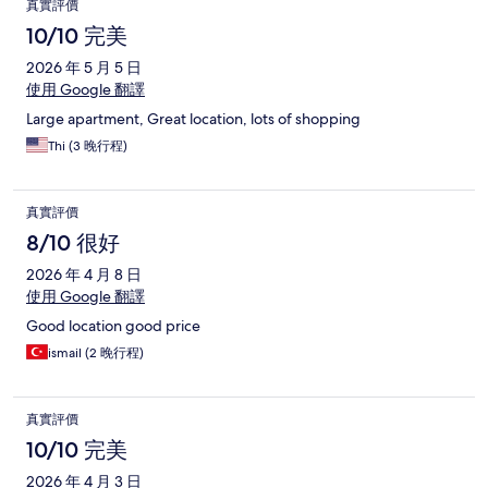
真實評價
10/10 完美
2026 年 5 月 5 日
使用 Google 翻譯
Large apartment, Great location, lots of shopping
Thi (3 晚行程)
真實評價
8/10 很好
2026 年 4 月 8 日
使用 Google 翻譯
Good location good price
ismail (2 晚行程)
真實評價
10/10 完美
2026 年 4 月 3 日