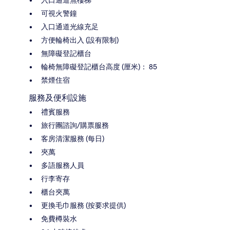
入口通道無樓梯
可視火警鐘
入口通道光線充足
方便輪椅出入 (設有限制)
無障礙登記櫃台
輪椅無障礙登記櫃台高度 (厘米)： 85
禁煙住宿
服務及便利設施
禮賓服務
旅行團諮詢/購票服務
客房清潔服務 (每日)
夾萬
多語服務人員
行李寄存
櫃台夾萬
更換毛巾服務 (按要求提供)
免費樽裝水