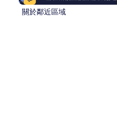
篇
篇
評
評
關於鄰近區域
價
價