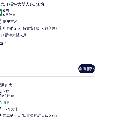
窗簾/窗簾、熨斗/熨衫板
雙
客房, 1 張特大雙人床, 無窗 | 迷你吧、房內
載
6
房, 1 張特大雙人床, 無窗
人
入
優異
8
床
8.8 分，滿分 10 分
所
(10
10 則評價
則
的
有
18 平方米
評
相
客
可容納 2 人 (按實質預訂人數入住)
價)
片
,
1 張特大雙人床
情
張
特
大
雙
查看價格
人
| 迷你吧、房內夾萬、遮光窗簾/窗簾、熨斗/熨衫板
,
普通套房 | 迷你吧、房內夾萬、遮光窗簾/窗簾
載
6
通套房
無
入
不錯
0
窗
7.0 分，滿分 10 分
所
(2
2 則評價
則
的
有
城景
評
相
普
35 平方米
價)
片
通
可容納 2 人 (按實質預訂人數入住)