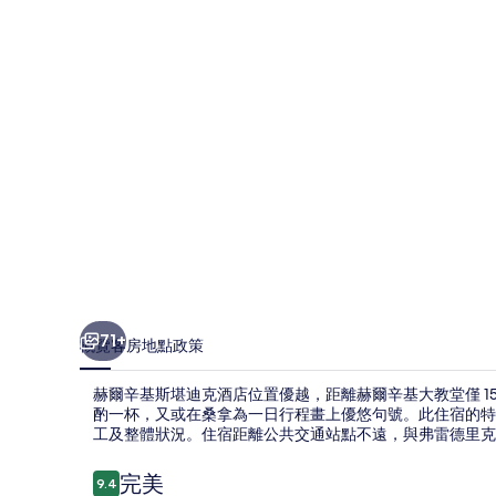
堪
迪
克
酒
店
相
片
集
71+
概覽
客房
地點
政策
赫爾辛基斯堪迪克酒店位置優越，距離赫爾辛基大教堂僅 1
酌一杯，又或在桑拿為一日行程畫上優悠句號。此住宿的特
工及整體狀況。住宿距離公共交通站點不遠，與弗雷德里克街站
評
完美
9.4
9.4 分，滿分 10 分，