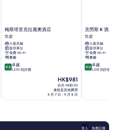
的
相
片
梅
克
梅斯塔里克拉麗奧酒店
克勞斯 K 酒店
斯
勞
坎皮
坎皮
塔
斯
人寵共融
人寵共融
里
K
提供車位
提供車位
克
酒
免費 Wi-Fi
免費 Wi-Fi
拉
店
餐廳
餐廳
麗
坎
9.2
9.0
卓越
卓越
奧
皮
9.2
9.0
分
分
1,270 則評價
1,015 則評價
酒
(滿
(滿
店
現
HK$981
分
分
坎
售
為
為
合共 HK$1,113
皮
HK$981
連稅及其他費用
10
10
9 月 7 日 - 9 月 8 日
8 月
分)，
分)，
卓
卓
越，
越，
1,270
1,015
則
則
評
評
價
價
登入
免費註冊