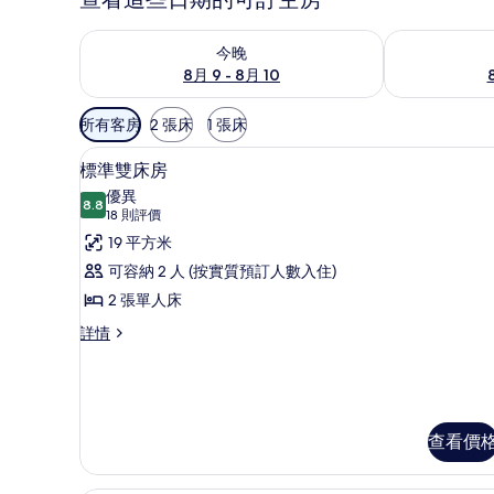
查看今晚 8月 9 - 8月 10的可訂空房
查看明日 8月 1
今晚
8月 9 - 8月 10
可
所有客房
2 張床
1 張床
用
標準雙床房 | 迷你吧、房內夾
載
嘅
6
標準雙床房
入
客
優異
8.8
房
8.8 分，滿分 10 分
所
(18
18 則評價
篩
則
有
19 平方米
選
評
標
可容納 2 人 (按實質預訂人數入住)
條
價)
準
2 張單人床
件
雙
標
詳情
準
床
雙
房
床
房
的
詳
查看價
相
情
片