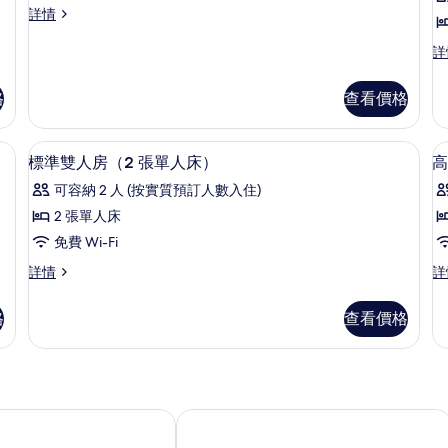
高
詳情
客
級
房,
客
普
詳
房,
通
1
1
套
張
格
查看價格
張
房
特
特
詳
大
情
窗簾、熨斗/熨衫板
大
迷你吧、房內夾萬、遮光窗簾/窗簾、熨
載
雙
6
標準雙人房（2 張單人床）
高
雙
人
入
可容納 2 人 (按實質預訂人數入住)
床
人
所
(Plus)
2 張單人床
床
有
詳
免費 Wi-Fi
情
(Plus)
標
標
高
詳情
詳
的
準
準
級
相
雙
雙
特
格
查看價格
人
大
片
人
房
床
房
（2
房
張
（
（2
單
床
張
人
詳
迪克中央大酒店
斯堪迪克斯蒙肯塔酒店
床）
情
單