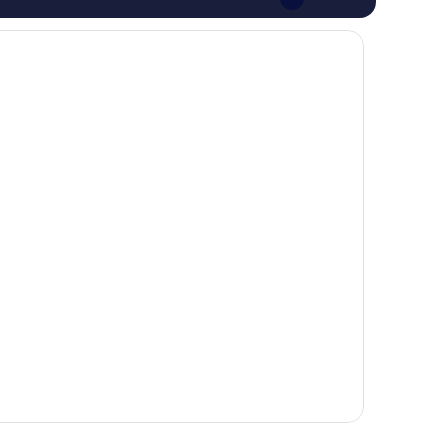
篇
篇
評
評
價
價