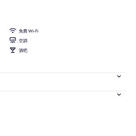
免費 Wi-Fi
空調
酒吧