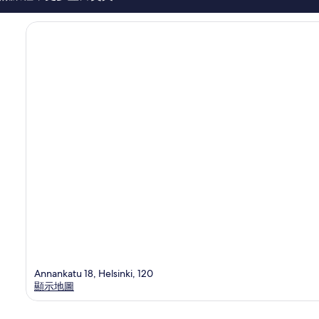
篇
評
價
Annankatu 18, Helsinki, 120
顯示地圖