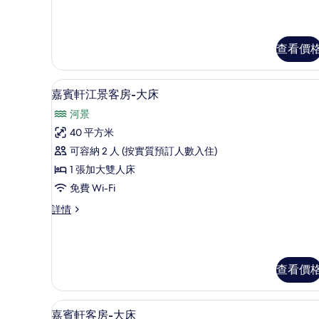
房-
特
特
大
大
床
查看價
床
詳
的
情
高級寢具、羽絨被、迷你吧、
載
相
10
嘉賓軒江景客房-大床
入
片
河景
所
40 平方米
有
可容納 2 人 (按實質預訂人數入住)
嘉
1 張加大雙人床
賓
免費 Wi-Fi
軒
嘉
詳情
江
賓
景
軒
江
客
景
查看價
房-
客
房-
大
大
高級寢具、羽絨被、迷你吧、
載
床
床
8
嘉賓軒客房-大床