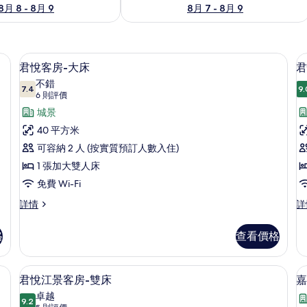
8月 8 - 8月 9
8月 7 - 8月 9
房內夾萬
高級寢具、羽絨被、迷你吧、房內夾萬
載
7
君悅客房-大床
君
入
不錯
7.4
9.
7.4 分，滿分 10 分
所
(6
6 則評價
則
有
城景
評
君
40 平方米
價)
悅
可容納 2 人 (按實質預訂人數入住)
客
1 張加大雙人床
房-
免費 Wi-Fi
房
大
君
君
詳情
詳
悅
悅
床
客
客
格
查看價格
的
房-
房
大
雙
相
床
床
房內夾萬
高級寢具、羽絨被、迷你吧、房內夾萬
載
片
7
詳
詳
君悅江景客房-雙床
嘉
入
情
情
卓越
9.2
9.2 分，滿分 10 分