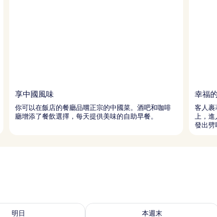
享中國風味
幸福
你可以在飯店的餐廳品嚐正宗的中國菜。酒吧和咖啡
客人裹
廳增添了餐飲選擇，每天提供美味的自助早餐。
上，進
發出劈
8 - 8月 9的可訂空房
查看本週末 8月 7 - 8月 9的可訂空房
明日
本週末