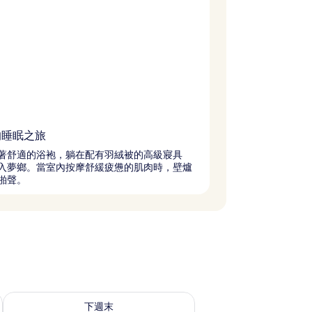
的睡眠之旅
著舒適的浴袍，躺在配有羽絨被的高級寢具
入夢鄉。當室內按摩舒緩疲憊的肌肉時，壁爐
啪聲。
查看下週末 8月 14 - 8月 16的可訂空房
下週末