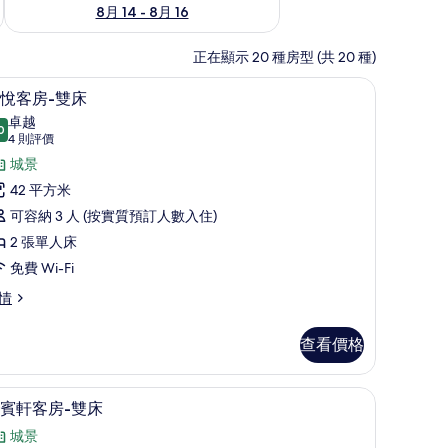
8月 14 - 8月 16
正在顯示 20 種房型 (共 20 種)
高級寢具、羽絨被、迷你吧、房內夾萬
載
8
悅客房-雙床
入
卓越
0
9.0 分，滿分 10 分
所
(4
4 則評價
則
有
城景
評
君
42 平方米
價)
悅
可容納 3 人 (按實質預訂人數入住)
客
2 張單人床
-
免費 Wi-Fi
雙
情
床
查看價格
的
-
相
高級寢具、羽絨被、迷你吧、房內夾萬
載
片
8
賓軒客房-雙床
入
城景