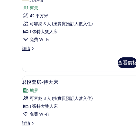
所
(5
片
5 則評價
則
有
河景
評
君
42 平方米
價)
悅
可容納 3 人 (按實質預訂人數入住)
江
1 張特大雙人床
景
免費 Wi-Fi
客
君
詳情
悅
房-
江
查看價
特
景
客
大
房-
高級寢具、羽絨被、迷你吧、
載
床
8
特
君悅套房-特大床
入
大
的
城景
床
所
相
詳
可容納 3 人 (按實質預訂人數入住)
有
片
情
1 張特大雙人床
君
免費 Wi-Fi
悅
君
詳情
套
悅
房-
套