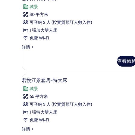
詳
入
的
城景
情
所
相
40 平方米
有
片
可容納 2 人 (按實質預訂人數入住)
嘉
1 張加大雙人床
賓
免費 Wi-Fi
軒
嘉
詳情
客
賓
房-
軒
查看價
客
大
房-
床
大
高級寢具、羽絨被、迷你吧、
載
11
床
君悅江景套房-特大床
的
入
詳
相
城景
情
所
片
65 平方米
有
可容納 3 人 (按實質預訂人數入住)
君
1 張特大雙人床
悅
免費 Wi-Fi
江
君
詳情
景
悅