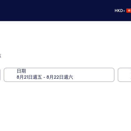
•
HKD
區
日期