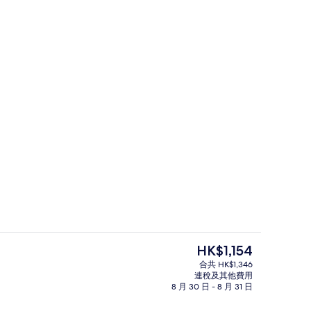
君悅江景套房-特大床 | 高級寢具、
現
HK$1,154
價
合共 HK$1,346
HK$1,154
連稅及其他費用
羽絨被、迷你吧、房內夾萬
高級寢具、羽絨被、迷你吧、房內夾萬
8 月 30 日 - 8 月 31 日