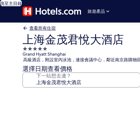
跳至主目錄
旅遊產品
查看所有住宿
上海金茂君悅大酒店
5.0
Grand Hyatt Shanghai
星
高級酒店，附設室內泳池，連接會議中心，鄰近南京路購物
級
選擇日期查看價格
住
下一站想去邊？
宿
上
海
金
茂
君