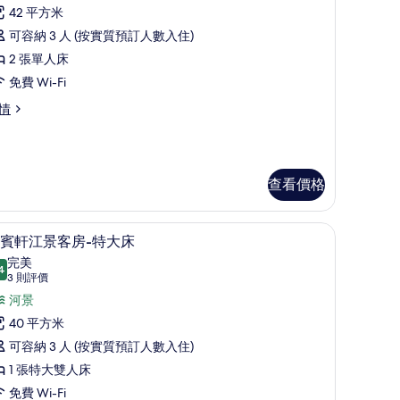
所
42 平方米
有
可容納 3 人 (按實質預訂人數入住)
嘉
2 張單人床
賓
免費 Wi-Fi
軒
情
客
-
雙
-
查看價格
床
的
高級寢具、羽絨被、迷你吧、房內夾萬
載
相
7
賓軒江景客房-特大床
入
片
完美
4
9.4 分，滿分 10 分
所
(3
3 則評價
則
有
河景
評
嘉
40 平方米
價)
賓
可容納 3 人 (按實質預訂人數入住)
軒
1 張特大雙人床
江
免費 Wi-Fi