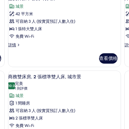
特
入
床
相
城景
大
詳
所
片
床
情
42 平方米
有
詳
可容納 3 人 (按實質預訂人數入住)
情
嘉
1 張特大雙人床
賓
免費 Wi-Fi
軒
嘉
外
詳情
詳
豪
賓
交
華
軒
官
格
查看價格
豪
套
客
華
房
房-
客
詳
房內夾萬
高級寢具、羽絨被、迷你吧、房內夾萬
載
7
房-
情
商務雙床房, 2 張標準雙人床, 城市景
特
入
特
完美
大
大
10.0
10.0 分，滿分 10 分
所
(1
1 則評價
床
床
則
有
城景
詳
的
評
情
商
1 間睡房
相
價)
務
可容納 3 人 (按實質預訂人數入住)
片
雙
2 張標準雙人床
床
免費 Wi-Fi