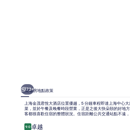
悅
大
酒
店
相
片
集
73+
概覽
客房
地點
政策
上海金茂君悅大酒店位置優越，5 分鐘車程即達上海中心大
菜，並於午餐及晚餐時段營業，正是之後大快朵頤的好地方
客都很喜歡住宿的整體狀況。住宿距離公共交通站點不遠，與東
評
卓越
9.0
9.0 分，滿分 10 分，