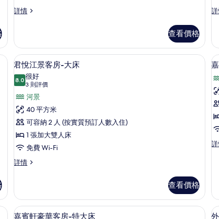
景
君
嘉
詳情
詳
悅
賓
觀-
城
軒
格
查看價格
大
房
市
江
景
景
床
觀-
客
房內夾萬
高級寢具、羽絨被、迷你吧、房內夾萬
載
的
9
大
房
君悅江景客房-大床
嘉
入
床
特
相
很好
詳
8.0
大
8.0 分，滿分 10 分
所
(3
片
3 則評價
情
床
則
有
河景
詳
評
情
君
40 平方米
價)
悅
可容納 2 人 (按實質預訂人數入住)
江
1 張加大雙人床
嘉
詳
景
免費 Wi-Fi
賓
客
軒
君
詳情
豪
悅
房-
華
江
格
查看價格
大
江
景
景
客
床
客
房-
房內夾萬
高級寢具、羽絨被、迷你吧、房內夾萬
載
的
房
房
6
大
嘉賓軒豪華客房-特大床
外