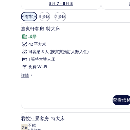
8月 7 - 8月 8
可
所有客房
1 張床
2 張床
用
高級寢具、羽絨被、迷你吧、
載
嘅
8
嘉賓軒客房-特大床
入
客
城景
房
所
42 平方米
篩
有
可容納 3 人 (按實質預訂人數入住)
選
嘉
條
1 張特大雙人床
賓
件
免費 Wi-Fi
軒
嘉
詳情
客
賓
房-
軒
客
特
房-
查看價
大
特
大
床
床
高級寢具、羽絨被、迷你吧、
載
的
詳
6
君悅江景客房-特大床
情
入
相
不錯
7.6
7.6 分，滿分 10 分