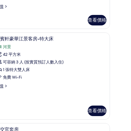
景
情
客
查看價格
-
特
嘉賓軒豪華江景客房-特大床 | 高級寢具、羽
載
大
8
-
賓軒豪華江景客房-特大床
入
床
河景
所
的
42 平方米
有
相
可容納 3 人 (按實質預訂人數入住)
嘉
片
1 張特大雙人床
賓
免費 Wi-Fi
軒
情
豪
華
江
查看價格
景
客
外交官套房 | 客廳 | 電視、壁爐
載
-
-
9
交官套房