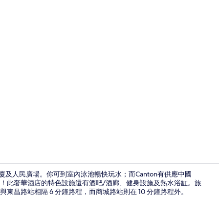
接待處
廈及人民廣場。你可到室內泳池暢快玩水；而Canton有供應中國
！此奢華酒店的特色設施還有酒吧/酒廊、健身設施及熱水浴缸。旅
昌路站相隔 6 分鐘路程，而商城路站則在 10 分鐘路程外。
高級寢具、