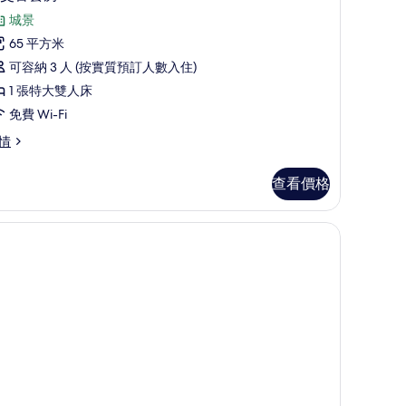
入
特
城景
所
大
65 平方米
有
床
可容納 3 人 (按實質預訂人數入住)
外
的
1 張特大雙人床
交
相
免費 Wi-Fi
官
片
情
套
房
查看價格
的
相
片