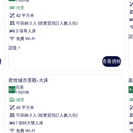
所
(5
5 則評價
則
有
河景
評
君
42 平方米
價)
悅
可容納 3 人 (按實質預訂人數入住)
江
2 張單人床
嘉
詳
景
免費 Wi-Fi
賓
客
房
軒
君
詳情
客
悅
房-
房
江
格
查看價格
雙
雙
景
床
客
床
詳
房-
房內夾萬
高級寢具、羽絨被、迷你吧、房內夾萬
載
的
情
7
雙
君悅城市景觀-大床
嘉
入
床
相
完美
詳
10.0
9.
10.0 分，滿分 10 分
所
(7
片
7 則評價
情
則
有
城景
評
君
42 平方米
價)
悅
可容納 3 人 (按實質預訂人數入住)
城
1 張特大雙人床
市
免費 Wi-Fi