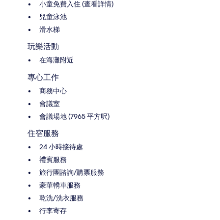
小童免費入住 (查看詳情)
兒童泳池
滑水梯
玩樂活動
在海灘附近
專心工作
商務中心
會議室
會議場地 (7965 平方呎)
住宿服務
24 小時接待處
禮賓服務
旅行團諮詢/購票服務
豪華轎車服務
乾洗/洗衣服務
行李寄存