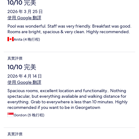
10/10 完美
2026 年 3 月 25 日
使用 Google 翻譯
Pool was wonderful. Staff was very friendly. Breakfast was good.
Rooms are bright, spacious & very clean. Highly recommended.
Anita (4 晚行程)
真實評價
10/10 完美
2026 年 4 月 14 日
使用 Google 翻譯
Spacious rooms, excellent location and functionality.. Nothing
spectacular, but everything avaliable and walking distance for
everything. Grab to everywhere is less than 10 minutes. Highly
recommended if you want to be in Georgetown
Gordon (5 晚行程)
真實評價