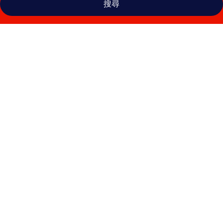
搜尋
檳
城
格
尼
雅
詩