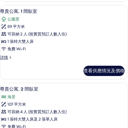
房,
客
高級寢具、羽絨被、房內夾萬、書桌
載
8
房,
尊貴公寓, 1 間臥室
2
入
2
張
公園景
張
所
單
單
59 平方米
有
人
人
可容納 2 人 (按實質預訂人數入住)
床
尊
床
詳
1 張特大雙人床
貴
情
的
免費 Wi-Fi
公
相
尊
詳情
寓,
貴
片
1
公
查看供應情況及價格
寓,
間
1
臥
間
高級寢具、羽絨被、房內夾萬、書桌
載
8
臥
室
尊貴公寓, 2 間臥室
入
室
的
海景
詳
所
相
情
107 平方米
有
片
可容納 4 人 (按實質預訂人數入住)
尊
1 張特大雙人床及 2 張單人床
貴
免費 Wi-Fi