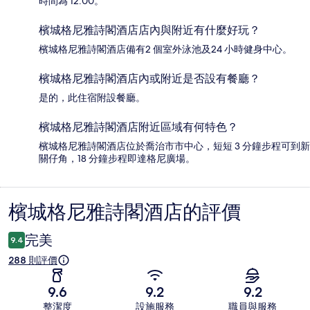
時間為 12:00。
檳城格尼雅詩閣酒店店內與附近有什麼好玩？
檳城格尼雅詩閣酒店備有2 個室外泳池及24 小時健身中心。
檳城格尼雅詩閣酒店內或附近是否設有餐廳？
是的，此住宿附設餐廳。
檳城格尼雅詩閣酒店附近區域有何特色？
檳城格尼雅詩閣酒店位於喬治市市中心，短短 3 分鐘步程可到新
關仔角，18 分鐘步程即達格尼廣場。
檳城格尼雅詩閣酒店的評價
評
價
完美
9.4
288 則評價
9.6
9.2
9.2
整潔度
設施服務
職員與服務