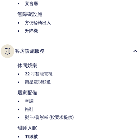
宴會廳
無障礙設施
方便輪椅出入
升降機
客房設施服務
休閒娛樂
32 吋智能電視
衛星電視頻道
居家配備
空調
拖鞋
熨斗/熨衫板 (按要求提供)
甜睡入眠
羽絨被