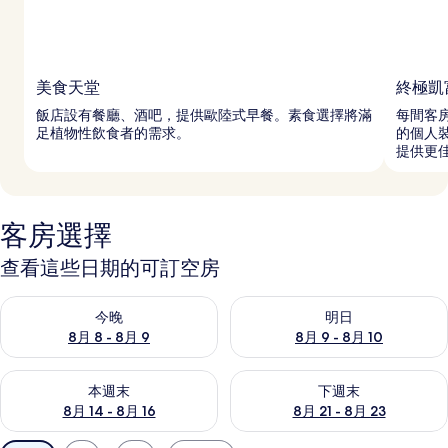
美食天堂
終極凱
飯店設有餐廳、酒吧，提供歐陸式早餐。素食選擇將滿
每間客
足植物性飲食者的需求。
的個人
提供更
客房選擇
查看這些日期的可訂空房
查看今晚 8月 8 - 8月 9的可訂空房
查看明日 8月 9 - 8月 10的可
今晚
明日
8月 8 - 8月 9
8月 9 - 8月 10
查看本週末 8月 14 - 8月 16的可訂空房
查看下週末 8月 21 - 8月 23
本週末
下週末
8月 14 - 8月 16
8月 21 - 8月 23