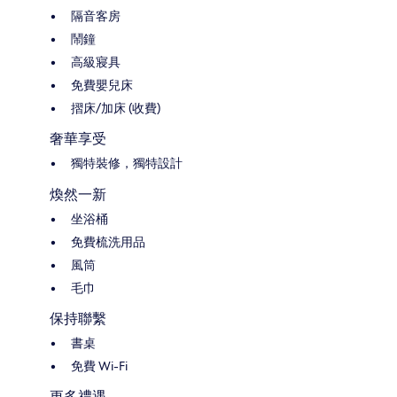
隔音客房
鬧鐘
高級寢具
免費嬰兒床
摺床/加床 (收費)
奢華享受
獨特裝修，獨特設計
煥然一新
坐浴桶
免費梳洗用品
風筒
毛巾
保持聯繫
書桌
免費 Wi-Fi
更多禮遇