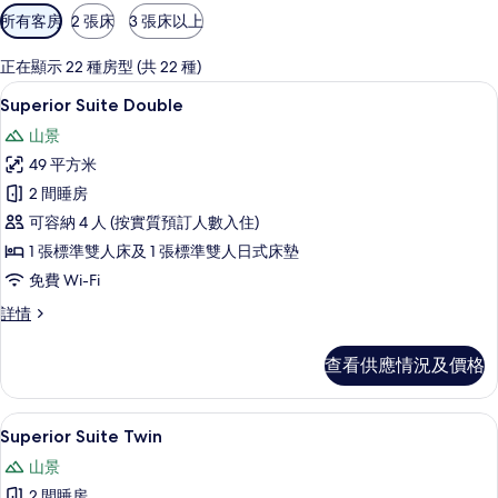
可
所有客房
2 張床
3 張床以上
用
嘅
正在顯示 22 種房型 (共 22 種)
客
55 吋平面電視連有線電視頻道、電視
載
7
Superior Suite Double
房
入
篩
山景
所
選
49 平方米
有
條
2 間睡房
Superior
件
可容納 4 人 (按實質預訂人數入住)
Suite
1 張標準雙人床及 1 張標準雙人日式床墊
Double
免費 Wi-Fi
的
相
Superior
詳情
Suite
片
Double
查看供應情況及價格
詳
情
55 吋平面電視連有線電視頻道、電視
載
7
Superior Suite Twin
入
山景
所
2 間睡房