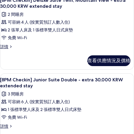
[8PM Checkin] Deluxe Suite Twin, Mountain View - extra
extra
入
-
30,000 KRW extended stay
30,000
extra
所
2 間睡房
30,000
KRW
有
KRW
可容納 4 人 (按實質預訂人數入住)
extended
extended
[8PM
2 張單人床及 1 張標準雙人日式床墊
stay
stay
Checkin]
詳
的
免費 Wi-Fi
Deluxe
情
相
[8PM
詳情
Suite
Checkin]
片
Twin,
Deluxe
查看供應情況及價格
Mountain
Suite
Twin,
View
Mountain
-
55 吋平面電視連有線電視頻道、電視
載
1
View
[8PM Checkin] Junior Suite Double - extra 30,000 KRW
extra
入
-
extended stay
30,000
extra
所
3 間睡房
30,000
KRW
有
KRW
可容納 6 人 (按實質預訂人數入住)
extended
extended
[8PM
1 張標準雙人床及 2 張標準雙人日式床墊
stay
stay
Checkin]
詳
的
免費 Wi-Fi
Junior
情
相
[8PM
詳情
Suite
Checkin]
片