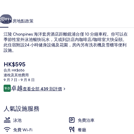
房
一個
下一個
酒
89+
概覽
客房
地點
政策
店
江陵 Chonpines 海洋套房酒店距離鏡浦台僅 10 分鐘車程。你可以在
相
季節性室外泳池暢快玩水，又或到訪店內咖啡店/咖啡室大快朵頤。
片
此住宿附設24 小時健身設備及花園，房內另有洗衣機及雪櫃等便利
設施。
集
現
HK$595
價
合共 HK$656
HK$595
連稅及其他費用
9 月 7 日 - 9 月 8 日
55 吋平面電視連有線電視頻道、電視
評
卓越
9.0
查看全部 439 則評價
9.0 分，滿分 10 分，
價
人氣設施服務
泳池
免費泊車
免費 Wi-Fi
餐廳