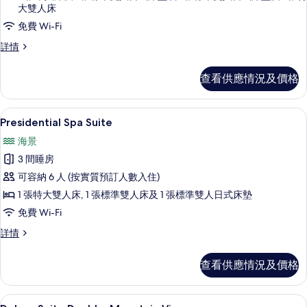
Randomly
大雙人床
Assigned
免費 Wi-Fi
upon
Room
詳情
Check-
Randomly
in
Assigned
查看供應情況及價格
的
upon
Check-
相
in
羽絨被、房內夾萬、手提電腦工作空間
載
片
13
詳
Presidential Spa Suite
入
情
海景
所
3 間睡房
有
可容納 6 人 (按實質預訂人數入住)
Presidential
1 張特大雙人床, 1 張標準雙人床及 1 張標準雙人日式床墊
Spa
免費 Wi-Fi
Suite
的
Presidential
詳情
Spa
相
Suite
查看供應情況及價格
片
詳
情
雪櫃、微波爐、焗爐、爐具
載
6