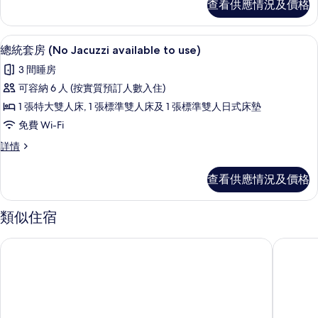
查看供應情況及價格
-
Spa
Suite
extra
-
30,000
羽絨被、房內夾萬、手提電腦工作空間
載
7
extra
總統套房 (No Jacuzzi available to use)
KRW
入
30,000
3 間睡房
extended
KRW
所
extended
可容納 6 人 (按實質預訂人數入住)
stay
有
stay
的
1 張特大雙人床, 1 張標準雙人床及 1 張標準雙人日式床墊
詳
總
相
情
免費 Wi-Fi
統
片
總
詳情
套
統
房
套
查看供應情況及價格
房
(No
(No
Jacuzzi
Jacuzzi
類似住宿
available
available
to
to
聖約翰酒店
前 10 酒
use)
use)
詳
的
情
相
片