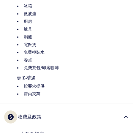
冰箱
微波爐
廚房
爐具
焗爐
電飯煲
免費樽裝水
餐桌
免費茶包/即溶咖啡
更多禮遇
按要求提供
房內夾萬
收費及政策