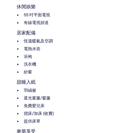
休閒娛樂
55 吋平面電視
有線電視頻道
居家配備
恆溫暖氣及空調
電熱水壺
浴袍
洗衣機
紗窗
甜睡入眠
羽絨被
遮光窗簾/窗簾
免費嬰兒床
摺床/加床 (收費)
提供床單
奢華享受