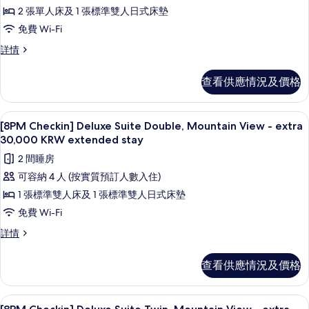
詳
[8PM
2 張單人床及 1 張標準雙人日式床墊
相
情
Checkin]
免費 Wi-Fi
片
Superior
[8PM
詳情
Suite
Checkin]
Twin
Superior
查看供應情況及價格
-
Suite
Twin
extra
-
30,000
雪櫃、微波爐、焗爐、爐具
載
1
extra
[8PM Checkin] Deluxe Suite Double, Mountain View - extra
KRW
入
30,000
30,000 KRW extended stay
extended
KRW
所
2 間睡房
extended
stay
有
stay
可容納 4 人 (按實質預訂人數入住)
的
詳
[8PM
1 張標準雙人床及 1 張標準雙人日式床墊
相
情
Checkin]
免費 Wi-Fi
片
Deluxe
[8PM
詳情
Suite
Checkin]
Double,
Deluxe
查看供應情況及價格
Mountain
Suite
Double,
View
Mountain
-
55 吋平面電視連有線電視頻道、電視
載
1
View