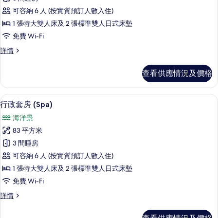
行
可容納 6 人 (按實質預訂人數入住)
政
1 張特大雙人床及 2 張標準雙人日式床墊
套
免費 Wi-Fi
房,
行
詳情
山
政
景
套
查看供應情況及價格
房,
的
山
相
景
風筒、浴袍、坐浴桶、提供毛巾
載
11
詳
行政套房 (Spa)
片
入
情
海洋景
所
83 平方米
有
3 間睡房
行
可容納 6 人 (按實質預訂人數入住)
政
1 張特大雙人床及 2 張標準雙人日式床墊
套
免費 Wi-Fi
房
行
詳情
(Spa)
政
的
套