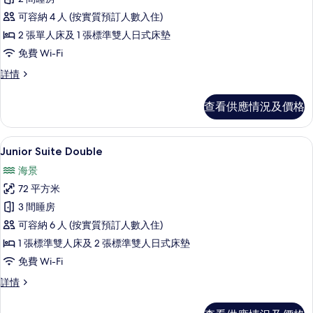
有
可容納 4 人 (按實質預訂人數入住)
Superior
2 張單人床及 1 張標準雙人日式床墊
Suite
免費 Wi-Fi
Twin
的
Superior
詳情
Suite
相
Twin
查看供應情況及價格
片
詳
情
55 吋平面電視連有線電視頻道、電視
載
8
Junior Suite Double
入
海景
所
72 平方米
有
3 間睡房
Junior
可容納 6 人 (按實質預訂人數入住)
Suite
1 張標準雙人床及 2 張標準雙人日式床墊
Double
免費 Wi-Fi
的
相
Junior
詳情
Suite
片
Double