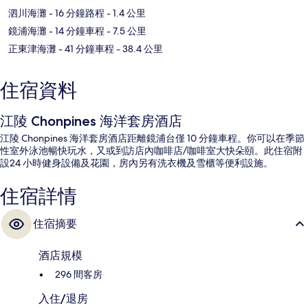
泗川海灘
- 16 分鐘路程
- 1.4 公里
鏡浦海灘
- 14 分鐘車程
- 7.5 公里
正東津海灘
- 41 分鐘車程
- 38.4 公里
住宿資料
江陵 Chonpines 海洋套房酒店
江陵 Chonpines 海洋套房酒店距離鏡浦台僅 10 分鐘車程。你可以在季節
性室外泳池暢快玩水，又或到訪店內咖啡店/咖啡室大快朵頤。此住宿附
設24 小時健身設備及花園，房內另有洗衣機及雪櫃等便利設施。
住宿詳情
住宿摘要
酒店規模
296 間客房
入住/退房