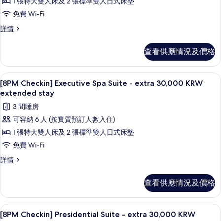
1 張特大雙人床及 2 張標準雙人日式床墊
相
情
Checkin]
免費 Wi-Fi
片
Executive
[8PM
詳情
Mountain
Checkin]
Suite
Executive
查看供應情況及價格
-
Mountain
Suite
extra
-
30,000
風筒、浴袍、坐浴桶、提供毛巾
載
1
extra
[8PM Checkin] Executive Spa Suite - extra 30,000 KRW
KRW
入
30,000
extended stay
extended
KRW
所
3 間睡房
extended
stay
有
stay
可容納 6 人 (按實質預訂人數入住)
的
詳
[8PM
1 張特大雙人床及 2 張標準雙人日式床墊
相
情
Checkin]
免費 Wi-Fi
片
Executive
[8PM
詳情
Spa
Checkin]
Suite
Executive
查看供應情況及價格
-
Spa
Suite
extra
-
30,000
雪櫃、微波爐、焗爐、爐具
載
1
extra
[8PM Checkin] Presidential Suite - extra 30,000 KRW
KRW