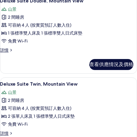
Deluxe Suite Double, Mountain View
入
山景
所
2 間睡房
有
可容納 4 人 (按實質預訂人數入住)
Deluxe
1 張標準雙人床及 1 張標準雙人日式床墊
Suite
免費 Wi-Fi
Double,
Mountain
Deluxe
詳情
Suite
View
Double,
的
查看供應情況及價格
Mountain
相
View
詳
片
55 吋平面電視連有線電視頻道、電視
載
6
情
Deluxe Suite Twin, Mountain View
入
山景
所
2 間睡房
有
可容納 4 人 (按實質預訂人數入住)
Deluxe
2 張單人床及 1 張標準雙人日式床墊
Suite
免費 Wi-Fi
Twin,
Mountain
Deluxe
詳情