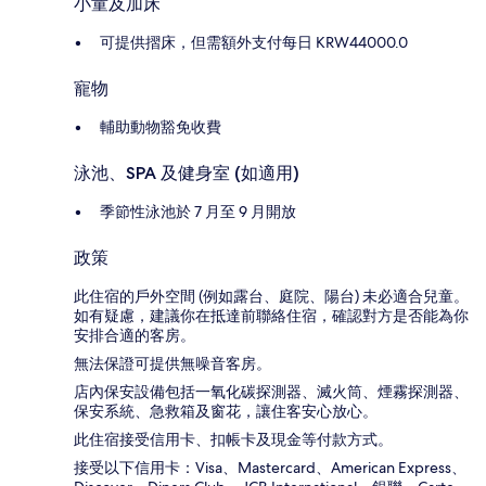
小童及加床
可提供摺床，但需額外支付每日 KRW44000.0
寵物
輔助動物豁免收費
泳池、SPA 及健身室 (如適用)
季節性泳池於 7 月至 9 月開放
政策
此住宿的戶外空間 (例如露台、庭院、陽台) 未必適合兒童。
如有疑慮，建議你在抵達前聯絡住宿，確認對方是否能為你
安排合適的客房。
無法保證可提供無噪音客房。
店內保安設備包括一氧化碳探測器、滅火筒、煙霧探測器、
保安系統、急救箱及窗花，讓住客安心放心。
此住宿接受信用卡、扣帳卡及現金等付款方式。
接受以下信用卡：Visa、Mastercard、American Express、