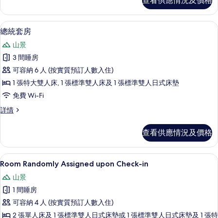
查看供應情況及價格
房
相
(Spa)
片
詳
雪櫃、微波爐、焗爐、爐具
載
9
情
總統套房
入
山景
所
3 間睡房
有
可容納 6 人 (按實質預訂人數入住)
總
1 張特大雙人床, 1 張標準雙人床及 1 張標準雙人日式床墊
統
免費 Wi-Fi
套
總
詳情
房
統
的
套
查看供應情況及價格
房
相
詳
片
情
羽絨被、房內夾萬、手提電腦工作空間
載
2
Room Randomly Assigned upon Check-in
入
山景
所
1 間睡房
有
可容納 4 人 (按實質預訂人數入住)
Room
2 張單人床及 1 張標準雙人日式床墊或 1 張標準雙人日式床墊及 1 張特