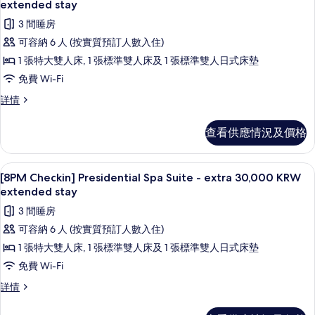
入
30,000
extended stay
extended
KRW
所
3 間睡房
extended
stay
有
stay
可容納 6 人 (按實質預訂人數入住)
的
詳
[8PM
1 張特大雙人床, 1 張標準雙人床及 1 張標準雙人日式床墊
相
情
Checkin]
免費 Wi-Fi
片
Presidential
[8PM
詳情
Suite
Checkin]
-
Presidential
查看供應情況及價格
extra
Suite
-
30,000
extra
KRW
羽絨被、房內夾萬、手提電腦工作空間
載
1
30,000
[8PM Checkin] Presidential Spa Suite - extra 30,000 KRW
extended
入
KRW
extended stay
stay
extended
所
3 間睡房
stay
的
有
詳
可容納 6 人 (按實質預訂人數入住)
相
情
[8PM
1 張特大雙人床, 1 張標準雙人床及 1 張標準雙人日式床墊
片
Checkin]
免費 Wi-Fi
Presidential
[8PM
詳情
Spa
Checkin]
Suite
Presidential