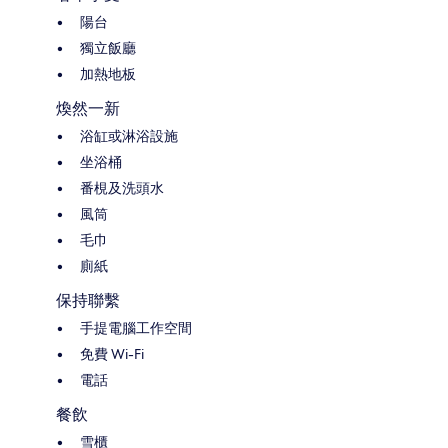
陽台
獨立飯廳
加熱地板
煥然一新
浴缸或淋浴設施
坐浴桶
番梘及洗頭水
風筒
毛巾
廁紙
保持聯繫
手提電腦工作空間
免費 Wi-Fi
電話
餐飲
雪櫃