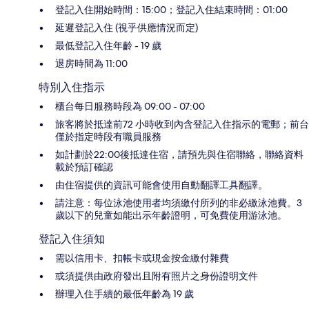
登記入住開始時間：15:00；登記入住結束時間：01:00
延遲登記入住 (視乎供應情況而定)
最低登記入住年齡 - 19 歲
退房時間為 11:00
特別入住指示
櫃台每日服務時段為 09:00 - 07:00
旅客將於抵達前72 小時收到內含登記入住指示的電郵；前台
僅於指定時段有職員服務
如計劃於22:00後抵達住宿，請預先與住宿聯絡，聯絡資料
載於預訂確認
由住宿提供的資訊可能會使用自動翻譯工具翻譯。
請注意：每位泳池使用者均須繳付所列的非必繳泳池費。3
歲以下的兒童如能出示年齡證明，可免費使用游泳池。
登記入住須知
需以信用卡、扣帳卡或現金按金繳付雜費
或須提供由政府發出且附有照片之身份證明文件
辦理入住手續的最低年齡為 19 歲