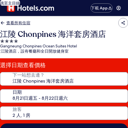
跳至主目錄
下載 App
查看所有住宿
江陵 Chonpines 海洋套房酒店
4.0
Gangneung Chonpines Ocean Suites Hotel
星
江陵酒店，設有餐廳和全日開放健身室
級
住
選擇日期查看價格
宿
下一站想去邊？
日期
旅客