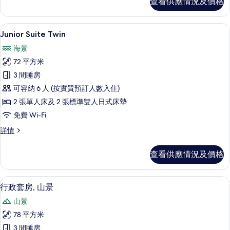
查看供應情況及價格
詳
情
55 吋平面電視連有線電視頻道、電視
載
8
Junior Suite Twin
入
海景
所
72 平方米
有
3 間睡房
Junior
可容納 6 人 (按實質預訂人數入住)
Suite
2 張單人床及 2 張標準雙人日式床墊
Twin
免費 Wi-Fi
的
相
Junior
詳情
Suite
片
Twin
查看供應情況及價格
詳
情
55 吋平面電視連有線電視頻道、電視
載
10
行政套房, 山景
入
山景
所
78 平方米
有
3 間睡房