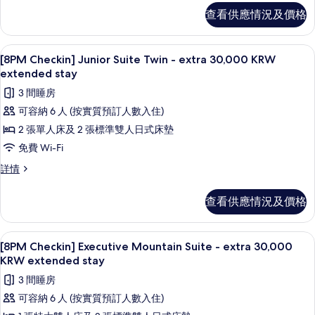
Double
Junior
查看供應情況及價格
-
Suite
Double
extra
-
30,000
55 吋平面電視連有線電視頻道、電視
載
1
extra
[8PM Checkin] Junior Suite Twin - extra 30,000 KRW
KRW
入
30,000
extended stay
extended
KRW
所
3 間睡房
extended
stay
有
stay
可容納 6 人 (按實質預訂人數入住)
的
詳
[8PM
2 張單人床及 2 張標準雙人日式床墊
相
情
Checkin]
免費 Wi-Fi
片
Junior
[8PM
詳情
Suite
Checkin]
Twin
Junior
查看供應情況及價格
-
Suite
Twin
extra
-
30,000
55 吋平面電視連有線電視頻道、電視
載
1
extra
[8PM Checkin] Executive Mountain Suite - extra 30,000
KRW
入
30,000
KRW extended stay
extended
KRW
所
3 間睡房
extended
stay
有
stay
可容納 6 人 (按實質預訂人數入住)
的
詳
[8PM