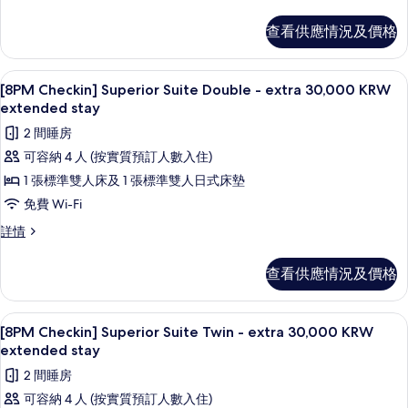
Suite
View
Twin,
的
查看供應情況及價格
Mountain
相
View
詳
片
55 吋平面電視連有線電視頻道、電視
載
1
情
[8PM Checkin] Superior Suite Double - extra 30,000 KRW
入
extended stay
所
2 間睡房
有
可容納 4 人 (按實質預訂人數入住)
[8PM
1 張標準雙人床及 1 張標準雙人日式床墊
Checkin]
免費 Wi-Fi
Superior
[8PM
詳情
Suite
Checkin]
Double
Superior
查看供應情況及價格
-
Suite
Double
extra
-
30,000
55 吋平面電視連有線電視頻道、電視
載
1
extra
[8PM Checkin] Superior Suite Twin - extra 30,000 KRW
KRW
入
30,000
extended stay
extended
KRW
所
2 間睡房
extended
stay
有
stay
可容納 4 人 (按實質預訂人數入住)
的