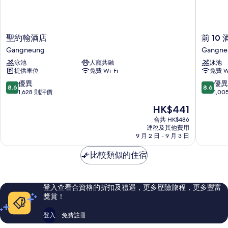
聖
前
聖約翰酒店
前 10
約
10
Gangneung
Gangne
翰
酒
泳池
人寵共融
泳池
酒
店
提供車位
免費 Wi-Fi
免費 Wi
店
Gangne
Gangneung
8.6
8.6
優異
優異
8.6
8.6
分
分
1,628 則評價
1,0
(滿
(滿
現
HK$441
分
分
售
為
為
合共 HK$486
HK$441
連稅及其他費用
10
10
9 月 2 日 - 9 月 3 日
分)，
分)，
優
優
比較類似的住宿
異，
異，
1,628
1,005
則
則
評
評
登入查看合資格的折扣及禮遇，更多歷險旅程，更多豐富
價
價
獎賞！
篇
篇
評
評
登入
免費註冊
價
價