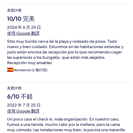
真實評價
10/10 完美
2024 年 6 月 29 日
使用 Google 翻譯
Sitio muy bonito cerca de la playa y rodeado de pinos. Todo
nuevo y bien cuidado. Estuvimos en las habitaciones estandar y
justo están encima de recepción por lo que recomiendo coger
las superiores o los bungalós, que están más alejados.
Recepción muy amables
Montserrat (2 晚行程)
真實評價
6/10 不錯
2022 年 7 月 25 日
使用 Google 翻譯
Un poco caos el check in, mala organización. En nuestro caso,
fuimos a una tienda, mucho calor por la mañana, pero la cama
muy cómoda. Las instalaciones muy bien, la piscina una maravilla.