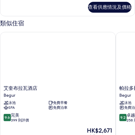
PEOPLE)
(4
查看供應情況及價格
的
PEOPLE)
詳
相
情
類似住宿
片
艾奎布拉瓦酒店
帕拉多爾
艾
帕
艾奎布拉瓦酒店
帕拉多
奎
拉
Begur
Begur
布
多
泳池
免費早餐
泳池
拉
爾
SPA
免費泊車
免費泊
瓦
愛
酒
庫
9.6
9.2
完美
卓越
9.6
9.2
店
博
分
分
399 則評價
258
Begur
拉
(滿
(滿
現
HK$2,671
瓦
分
分
售