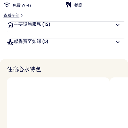
免費 Wi-Fi
餐廳
查看全部
主要設施服務
(12)
感覺賓至如歸
(5)
住宿心水特色