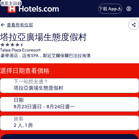
跳至主目錄
下載 App
查看所有住宿
塔拉亞廣場生態度假村
4.5
Talaia Plaza Ecoresort
星
豪華酒店，設有SPA，鄰近艾爾保爾巴法拉海灘
級
住
選擇日期查看價格
宿
下一站想去邊？
日期
旅客