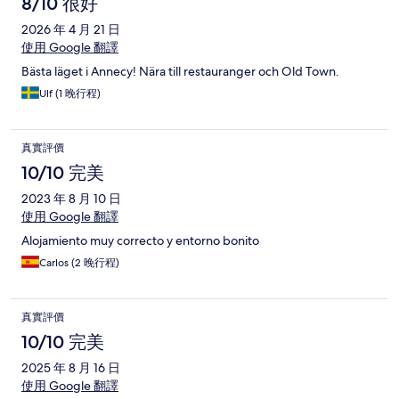
價
8/10 很好
2026 年 4 月 21 日
使用 Google 翻譯
Bästa läget i Annecy! Nära till restauranger och Old Town.
Ulf (1 晚行程)
真實評價
10/10 完美
2023 年 8 月 10 日
使用 Google 翻譯
Alojamiento muy correcto y entorno bonito
Carlos (2 晚行程)
真實評價
10/10 完美
2025 年 8 月 16 日
使用 Google 翻譯