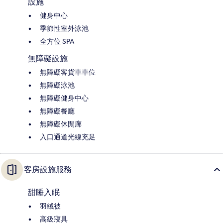
設施
健身中心
季節性室外泳池
全方位 SPA
無障礙設施
無障礙客貨車車位
無障礙泳池
無障礙健身中心
無障礙餐廳
無障礙休閒廊
入口通道光線充足
客房設施服務
甜睡入眠
羽絨被
高級寢具