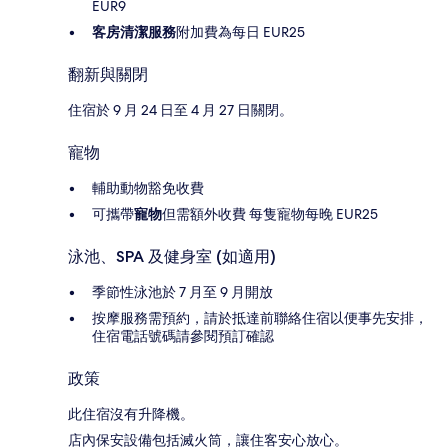
EUR9
客房清潔服務
附加費為每日 EUR25
翻新與關閉
住宿於 9 月 24 日至 4 月 27 日關閉。
寵物
輔助動物豁免收費
可攜帶
寵物
但需額外收費 每隻寵物每晚 EUR25
泳池、SPA 及健身室 (如適用)
季節性泳池於 7 月至 9 月開放
按摩服務需預約，請於抵達前聯絡住宿以便事先安排，
住宿電話號碼請參閱預訂確認
政策
此住宿沒有升降機。
店內保安設備包括滅火筒，讓住客安心放心。