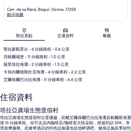
Carr. de sa Riera, Begur, Girona, 17255
顯示地圖
地圖
附近景點
交通資料
餐廳
聖拉蒙觀景台
- 6 分鐘路程
- 0.6 公里
貝格爾城堡
- 11 分鐘路程
- 1.0 公里
薩里埃拉海灘
- 2 分鐘車程
- 1.5 公里
卡加內爾德斯杜克海灘
- 4 分鐘車程
- 2.2 公里
艾爾保爾巴法拉海灘
- 11 分鐘車程
- 6.6 公里
住宿資料
塔拉亞廣場生態度假村
塔拉亞廣場生態度假村位置優越，距離艾爾保爾巴法拉海灘及帕爾斯海灘
僅 15 分鐘車程。你可去店內咖啡店/咖啡室大快朵頤，然後到訪 SPA，享
受按摩服務。此奢華酒店的特色設施還包括池畔酒吧、健身設施及季節性