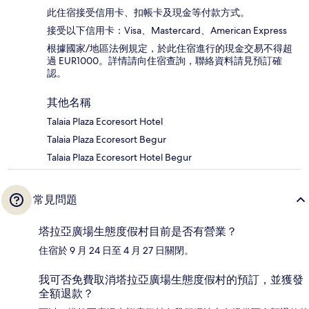
此住宿接受信用卡、扣帳卡及現金等付款方式。
接受以下信用卡：Visa、Mastercard、American Express
根據國家/地區法例規定，於此住宿進行的現金交易不得超
過 EUR1000。詳情請向住宿查詢，聯絡資料請見預訂確
認。
其他名稱
Talaia Plaza Ecoresort Hotel
Talaia Plaza Ecoresort Begur
Talaia Plaza Ecoresort Hotel Begur
常見問題
塔拉亞廣場生態度假村目前是否有營業？
住宿於 9 月 24 日至 4 月 27 日關閉。
我可否免費取消塔拉亞廣場生態度假村的預訂，並獲發
全額退款？