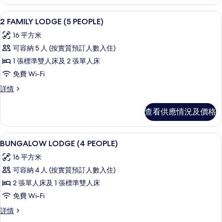
片
高級寢具、羽絨被、記憶棉床墊、免費 Wi
載
5
2 FAMILY LODGE (5 PEOPLE)
入
16 平方米
所
可容納 5 人 (按實質預訂人數入住)
有
1 張標準雙人床及 2 張單人床
2
免費 Wi-Fi
FAMILY
2
詳情
LODGE
FAMILY
(5
LODGE
查看供應情況及價格
PEOPLE)
(5
的
PEOPLE)
詳
相
高級寢具、羽絨被、記憶棉床墊、免費 Wi
載
4
情
BUNGALOW LODGE (4 PEOPLE)
片
入
16 平方米
所
可容納 4 人 (按實質預訂人數入住)
有
2 張單人床及 1 張標準雙人床
BUNGALOW
免費 Wi-Fi
LODGE
BUNGALOW
詳情
(4
LODGE