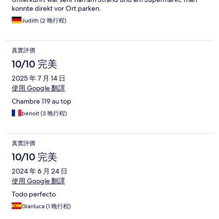
konnte direkt vor Ort parken.
Judith (2 晚行程)
真實評價
10/10 完美
2025 年 7 月 14 日
使用 Google 翻譯
Chambre 119 au top
benoit (3 晚行程)
真實評價
10/10 完美
2024 年 6 月 24 日
使用 Google 翻譯
Todo perfecto
Gianluca (1 晚行程)