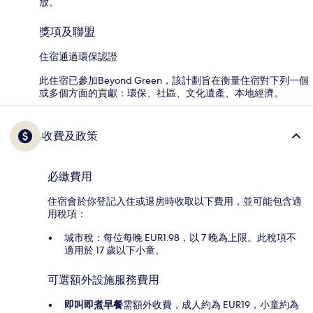
放。
獎項及聯盟
住宿通過環保認證
此住宿已參加Beyond Green，該計劃旨在衡量住宿對下列一個
或多個方面的貢獻：環保、社區、文化遺產、本地經濟。
收費及政策
必繳費用
住宿會於你登記入住或退房時收取以下費用，並可能包含適
用稅項：
城市稅：每位每晚 EUR1.98，以 7 晚為上限。此稅項不
適用於 17 歲以下小童。
可選額外設施服務費用
即叫即煮早餐
需額外收費，成人約為 EUR19，小童約為