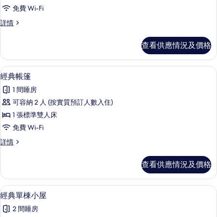
尊
免費 Wi-Fi
貴
尊
詳情
開
貴
放
開
查看供應情況及價格
放
式
式
客
客
高級寢具、羽絨被、記憶棉床墊、免費 Wi
載
5
房
經典帳篷
房
入
詳
的
1 間睡房
情
所
相
可容納 2 人 (按實質預訂人數入住)
有
片
1 張標準雙人床
經
免費 Wi-Fi
典
經
詳情
帳
典
篷
帳
查看供應情況及價格
篷
的
詳
相
情
經典單棟小屋 | 高級寢具、羽絨被、記憶
載
6
經典單棟小屋
片
入
2 間睡房
所