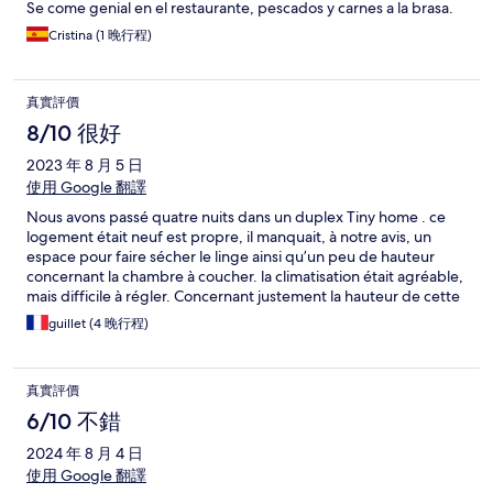
Se come genial en el restaurante, pescados y carnes a la brasa.
Cristina (1 晚行程)
真實評價
8/10 很好
2023 年 8 月 5 日
使用 Google 翻譯
Nous avons passé quatre nuits dans un duplex Tiny home . ce
logement était neuf est propre, il manquait, à notre avis, un
espace pour faire sécher le linge ainsi qu’un peu de hauteur
concernant la chambre à coucher. la climatisation était agréable,
mais difficile à régler. Concernant justement la hauteur de cette
chambre. Cette hôtel de plein air est un endroit très agréable,
guillet (4 晚行程)
avec un personnel à l’écoute et bienveillant.
真實評價
6/10 不錯
2024 年 8 月 4 日
使用 Google 翻譯