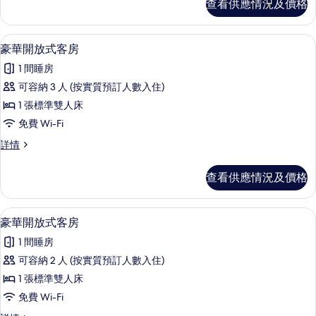
查看供應情況及價格
房
的
詳
相
情
高級寢具、羽絨被、記憶棉床墊、免費 Wi
載
5
豪華開放式客房
片
入
1 間睡房
所
可容納 3 人 (按實質預訂人數入住)
有
1 張標準雙人床
豪
免費 Wi-Fi
華
豪
詳情
開
華
放
開
查看供應情況及價格
放
式
式
客
客
豪華開放式客房 | 高級寢具、羽絨被、記
載
4
房
豪華開放式客房
房
入
詳
的
1 間睡房
情
所
相
可容納 2 人 (按實質預訂人數入住)
有
片
1 張標準雙人床
豪
免費 Wi-Fi
華