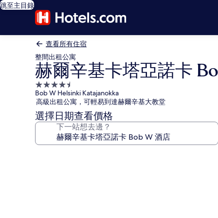
跳至主目錄
查看所有住宿
整間出租公寓
赫爾辛基卡塔亞諾卡 Bob
4.5
Bob W Helsinki Katajanokka
星
高級出租公寓，可輕易到達赫爾辛基大教堂
級
選擇日期查看價格
住
下一站想去邊？
宿
赫
爾
辛
基