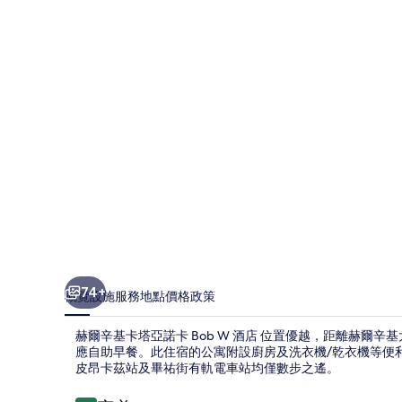
卡
塔
亞
諾
卡
Bob
W
酒
店
相
片
74+
概覽
設施服務
地點
價格
政策
集
赫爾辛基卡塔亞諾卡 Bob W 酒店 位置優越，距離赫爾辛
應自助早餐。此住宿的公寓附設廚房及洗衣機/乾衣機等便
皮昂卡茲站及畢祐街有軌電車站均僅數步之遙。