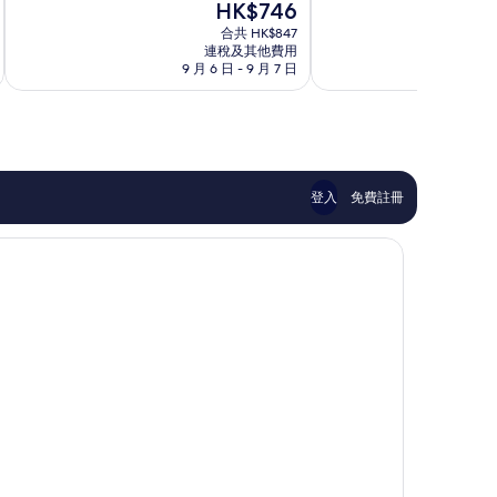
現
HK$746
分
分
店
大
售
為
為
合共 HK$847
赫
酒
HK$746
連稅及其他費用
10
10
爾
店
9 月 6 日 - 9 月 7 日
9
分)，
分)，
辛
赫
卓
完
基
爾
越，
美，
市
辛
231
2,236
中
基
則
則
心
市
評
評
中
價
價
心
登入
免費註冊
篇
篇
評
評
價
價