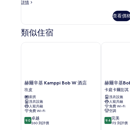
全
詳情
房
景
的
套
查看價
房
相
詳
片
情
類似住宿
赫爾辛基 Kamppi Bob W 酒店
赫爾辛基Bob W
赫
赫
赫爾辛基 Kamppi Bob W 酒店
赫爾辛基Bob 
爾
爾
坎皮
卡庭卡爾彭其
辛
辛
廚房
洗衣設施
基
基
洗衣設施
人寵共融
Kamppi
Bob
人寵共融
免費 Wi-Fi
Bob
W
免費 Wi-Fi
空調
W
Kaarti
9.0
9.4
卓越
完美
酒
酒
9.0
9.4
分
分
260 則評價
172 則評價
店
店
(滿
(滿
坎
卡