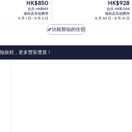
現
現
HK$850
HK$928
分
辛
售
售
為
合共 HK$965
合共 HK$1,054
基
HK$850
HK$928
連稅及其他費用
連稅及其他費用
10
市
9 月 1 日 - 9 月 2 日
8 月 30 日 - 8 月 31 日
分)，
中
完
心
比較類似的住宿
美，
1,021
則
評
價
險旅程，更多豐富獎賞！
篇
評
價