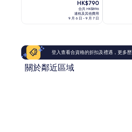
現
HK$790
分
分
皮
庭
售
為
為
合共 HK$896
卡
HK$790
連稅及其他費用
10
10
爾
9 月 6 日 - 9 月 7 日
分)，
分)，
彭
卓
完
其
越，
美，
260
172
則
則
評
評
價
價
登入查看合資格的折扣及禮遇，更多歷
篇
篇
評
評
關於鄰近區域
價
價