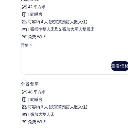
的
入
詳
相
42 平方米
情
所
片
1 間睡房
有
可容納 4 人 (按實質預訂人數入住)
家
1 張標準雙人床及 2 張加大單人雙層床
庭
免費 Wi-Fi
公
家
詳情
寓
庭
的
公
寓
相
詳
查看價
片
情
全景套房 | 高級寢具、手提電
載
10
全景套房
入
48 平方米
所
1 間睡房
有
可容納 3 人 (按實質預訂人數入住)
全
1 張加大雙人床
景
免費 Wi-Fi
套