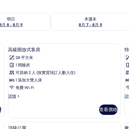
8 - 8月 9的可訂空房
查看本週末 8月 7 - 8月 9的可訂空房
明日
本週末
8月 8 - 8月 9
8月 7 - 8月 9
手提電腦工作空間、隔音、熨斗/熨衫板
高級開放式客房 | 高級寢具、手提電
載
6
高級開放式客房
特
入
28 平方米
所
1 間睡房
有
可容納 2 人 (按實質預訂人數入住)
高
1 張加大雙人床
級
免費 Wi-Fi
開
高
特
詳情
詳
放
級
級
式
開
公
格
查看價格
放
寓
客
式
詳
房
客
情
腦工作空間、隔音、熨斗/熨衫板
頂級公寓 | 高級寢具、手提電腦工作空
載
10
房
頂級公寓
奢