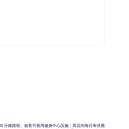
圖
僅 15 分鐘路程。旅客可善用健身中心設施；而店內每日有供應