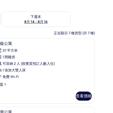
查看下週末 8月 14 - 8月 16的可訂空房
下週末
8月 14 - 8月 16
正在顯示 7 種房型 (共 7 種)
腦工作空間、隔音、熨斗/熨衫板
特級公寓 | 高級寢具、手提電腦工作空間、隔
載
6
級公寓
入
37 平方米
所
1 間睡房
有
可容納 2 人 (按實質預訂人數入住)
特
1 張加大雙人床
級
免費 Wi-Fi
公
情
寓
的
查看價格
相
片
間、隔音、熨斗/熨衫板
奢華公寓 | 高級寢具、手提電腦工作空間、隔
載
9
華公寓