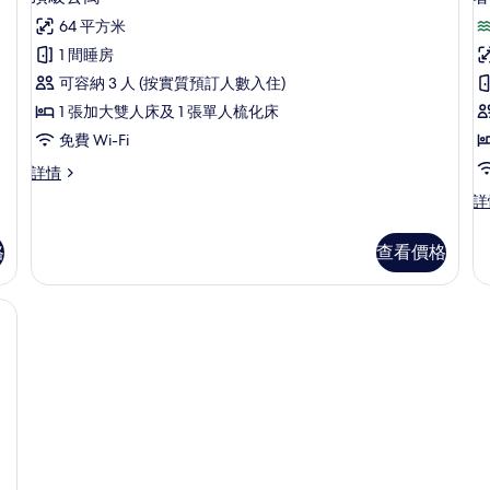
的
入
詳
相
64 平方米
情
所
片
1 間睡房
有
可容納 3 人 (按實質預訂人數入住)
頂
1 張加大雙人床及 1 張單人梳化床
級
免費 Wi-Fi
公
頂
詳情
寓
級
奢
詳
的
公
華
寓
相
公
詳
格
查看價格
寓
片
情
詳
情
腦工作空間、隔音、熨斗/熨衫板