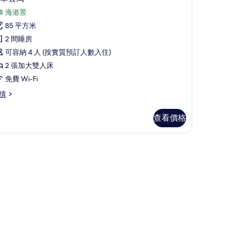
入
海港景
所
85 平方米
有
2 間睡房
奢
可容納 4 人 (按實質預訂人數入住)
華
2 張加大雙人床
公
免費 Wi-Fi
寓
情
的
相
查看價格
片