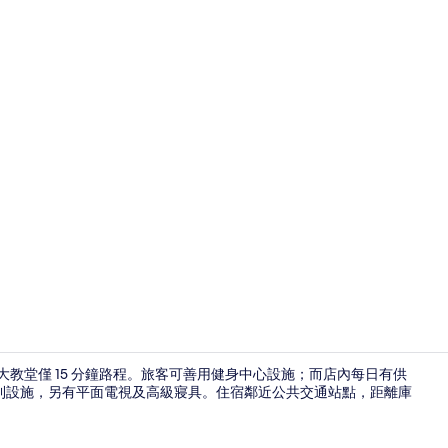
走廊
基大教堂僅 15 分鐘路程。旅客可善用健身中心設施；而店內每日有供
利設施，另有平面電視及高級寢具。住宿鄰近公共交通站點，距離庫
全景套房 |