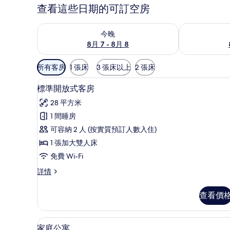
查看這些日期的可訂空房
查看今晚 8月 7 - 8月 8的可訂空房
查看明日 8月 
今晚
8月 7 - 8月 8
可
所有客房
1 張床
3 張床以上
2 張床
用
標準開放式客房 | 高級寢具、
載
嘅
11
標準開放式客房
入
客
28 平方米
房
所
1 間睡房
篩
有
可容納 2 人 (按實質預訂人數入住)
選
標
條
1 張加大雙人床
準
件
免費 Wi-Fi
開
標
詳情
放
準
式
開
查看價
放
客
式
房
客
家庭公寓 | 高級寢具、手提電
載
4
房
家庭公寓