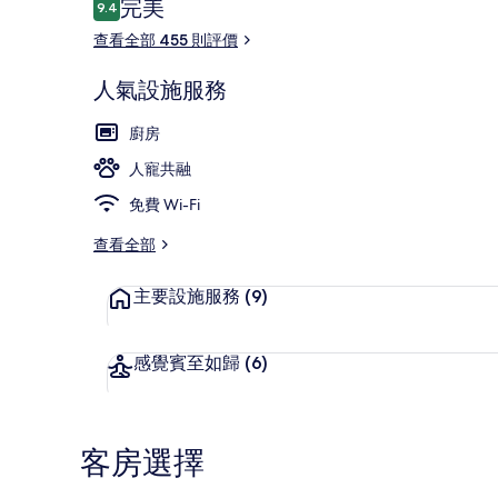
評
完美
9.4
9.4 分，滿分 10 分，
價
查看全部 455 則評價
人氣設施服務
入口
廚房
人寵共融
免費 Wi-Fi
查看全部
主要設施服務
(9)
感覺賓至如歸
(6)
客房選擇