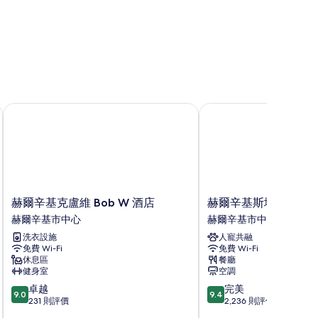
赫爾辛基克盧維 Bob W 酒店
赫爾辛基斯堪迪克中央
赫
赫
赫爾辛基克盧維 Bob W 酒店
赫爾辛基斯堪迪克中
爾
爾
赫爾辛基市中心
赫爾辛基市中心
辛
辛
洗衣設施
人寵共融
基
基
免費 Wi-Fi
免費 Wi-Fi
克
斯
休息區
餐廳
盧
堪
健身室
空調
維
迪
9.0
9.4
卓越
完美
Bob
克
9.0
9.4
分
分
231 則評價
2,236 則評價
W
中
(滿
(滿
酒
央