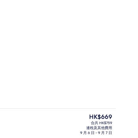
桑拿
現
HK$669
價
合共 HK$759
HK$669
連稅及其他費用
 高級寢具、手提電腦工作空間、隔音、熨斗/熨衫板
家庭公寓 | 飯廳
9 月 6 日 - 9 月 7 日