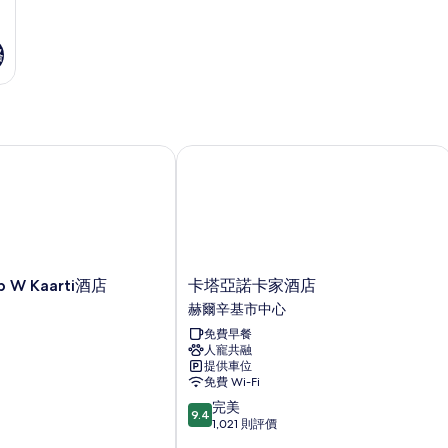
格
 Kaarti酒店
卡塔亞諾卡家酒店
卡
W Kaarti酒店
卡塔亞諾卡家酒店
塔
赫爾辛基市中心
亞
免費早餐
諾
人寵共融
卡
提供車位
家
免費 Wi-Fi
酒
9.4
完美
店
9.4
分
1,021 則評價
赫
(滿
爾