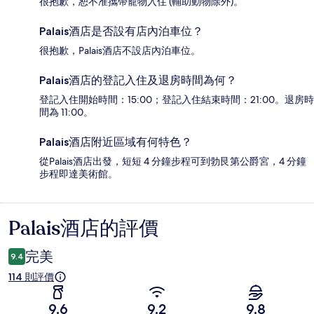
很抱歉，恕不准攜帶寵物入住 (輔助動物除外)。
Palais酒店是否設有店內泊車位？
很抱歉，Palais酒店不設店內泊車位。
Palais酒店的登記入住及退房時間為何？
登記入住開始時間：15:00；登記入住結束時間：21:00。退房時
間為 11:00。
Palais酒店附近區域有何特色？
從Palais酒店出發，短短 4 分鐘步程可到勃艮第公爵宮，4 分鐘
步程即達美術館。
Palais酒店的評價
評
價
完美
9.4
114 則評價
9.6
9.2
9.8