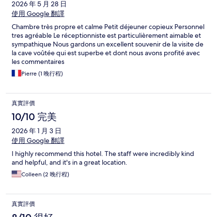
2026 年 5 月 28 日
使用 Google 翻譯
Chambre très propre et calme Petit déjeuner copieux Personnel
tres agréable Le réceptionniste est particulièrement aimable et
sympathique Nous gardons un excellent souvenir de la visite de
la cave voûtée qui est superbe et dont nous avons profité avec
les commentaires
Pierre (1 晚行程)
真實評價
10/10 完美
2026 年 1 月 3 日
使用 Google 翻譯
I highly recommend this hotel. The staff were incredibly kind
and helpful, and it's in a great location.
Colleen (2 晚行程)
真實評價