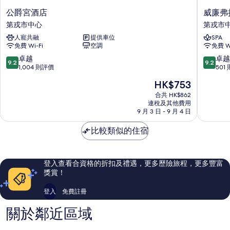
公
威
公爵宮酒店
威廉弗
爵
廉
第戎市中心
第戎市
宮
弗
人寵共融
提供車位
SPA
酒
拉
免費 Wi-Fi
空調
免費 Wi
店
肖
第
紅
9.2
9.2
卓越
卓越
9.2
9.2
戎
帽
分
分
1,004 則評價
501
市
酒
(滿
(滿
現
HK$753
中
店
分
分
售
心
第
為
為
合共 HK$862
HK$753
連稅及其他費用
戎
10
10
9 月 3 日 - 9 月 4 日
市
分)，
分)，
中
卓
卓
比較類似的住宿
心
越，
越，
1,004
501
則
則
評
評
登入查看合資格的折扣及禮遇，更多歷險旅程，更多豐富
價
價
獎賞！
篇
篇
評
評
登入
免費註冊
價
價
關於鄰近區域