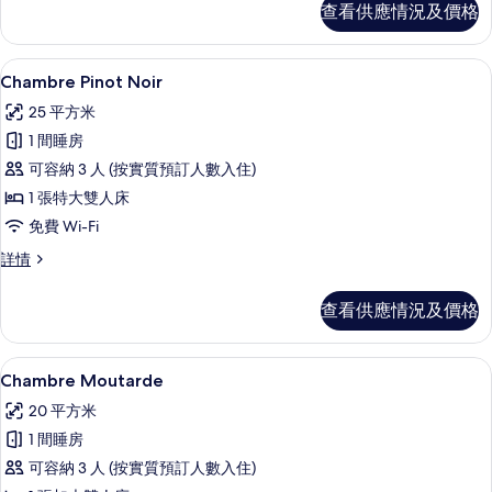
查看供應情況及價格
情
Chambre Pinot Noir | 房內夾
載
4
Chambre Pinot Noir
入
25 平方米
所
1 間睡房
有
可容納 3 人 (按實質預訂人數入住)
Chambre
1 張特大雙人床
Pinot
免費 Wi-Fi
Noir
的
Chambre
詳情
Pinot
相
Noir
查看供應情況及價格
片
詳
情
Chambre Moutarde | 房內夾萬
載
3
Chambre Moutarde
入
20 平方米
所
1 間睡房
有
可容納 3 人 (按實質預訂人數入住)
Chambre