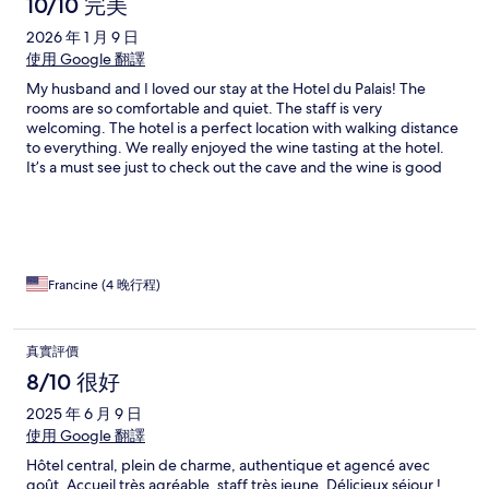
10/10 完美
2026 年 1 月 9 日
使用 Google 翻譯
My husband and I loved our stay at the Hotel du Palais! The
rooms are so comfortable and quiet. The staff is very
welcoming. The hotel is a perfect location with walking distance
to everything. We really enjoyed the wine tasting at the hotel.
It’s a must see just to check out the cave and the wine is good
too! We highly recommend the Hotel du Palais. You won’t be
disappointed.
Francine (4 晚行程)
真實評價
8/10 很好
2025 年 6 月 9 日
使用 Google 翻譯
Hôtel central, plein de charme, authentique et agencé avec
goût. Accueil très agréable, staff très jeune. Délicieux séjour !