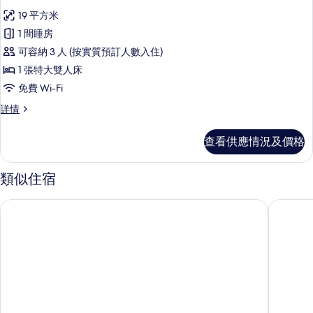
入
19 平方米
所
1 間睡房
有
可容納 3 人 (按實質預訂人數入住)
Chambre
1 張特大雙人床
Cassis
免費 Wi-Fi
的
Chambre
詳情
相
Cassis
片
詳
查看供應情況及價格
情
類似住宿
公爵宮酒店
威廉弗拉