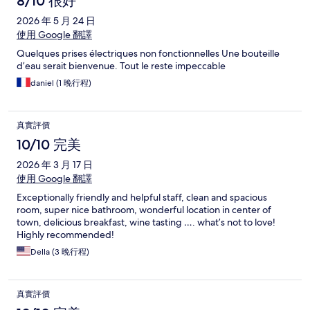
8/10 很好
2026 年 5 月 24 日
使用 Google 翻譯
Quelques prises électriques non fonctionnelles Une bouteille
d’eau serait bienvenue. Tout le reste impeccable
daniel (1 晚行程)
真實評價
10/10 完美
2026 年 3 月 17 日
使用 Google 翻譯
Exceptionally friendly and helpful staff, clean and spacious
room, super nice bathroom, wonderful location in center of
town, delicious breakfast, wine tasting …. what’s not to love!
Highly recommended!
Della (3 晚行程)
真實評價