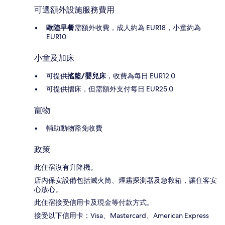
可選額外設施服務費用
歐陸早餐
需額外收費，成人約為 EUR18，小童約為
EUR10
小童及加床
可提供
搖籃/嬰兒床
，收費為每日 EUR12.0
可提供摺床，但需額外支付每日 EUR25.0
寵物
輔助動物豁免收費
政策
此住宿沒有升降機。
店內保安設備包括滅火筒、煙霧探測器及急救箱，讓住客安
心放心。
此住宿接受信用卡及現金等付款方式。
接受以下信用卡：Visa、Mastercard、American Express