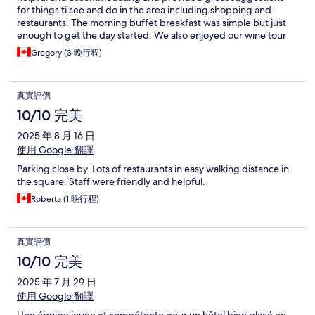
for things ti see and do in the area including shopping and
restaurants. The morning buffet breakfast was simple but just
enough to get the day started. We also enjoyed our wine tour
with Raphael to nearby towns and wineries.
Gregory (3 晚行程)
真實評價
10/10 完美
2025 年 8 月 16 日
使用 Google 翻譯
Parking close by. Lots of restaurants in easy walking distance in
the square. Staff were friendly and helpful.
Roberta (1 晚行程)
真實評價
10/10 完美
2025 年 7 月 29 日
使用 Google 翻譯