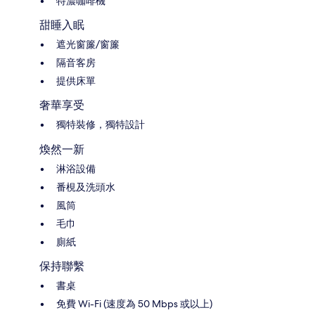
特濃咖啡機
甜睡入眠
遮光窗簾/窗簾
隔音客房
提供床單
奢華享受
獨特裝修，獨特設計
煥然一新
淋浴設備
番梘及洗頭水
風筒
毛巾
廁紙
保持聯繫
書桌
免費 Wi-Fi (速度為 50 Mbps 或以上)