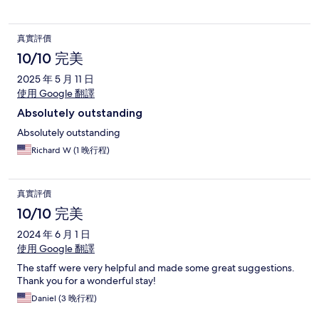
真實評價
10/10 完美
2025 年 5 月 11 日
使用 Google 翻譯
Absolutely outstanding
Absolutely outstanding
Richard W (1 晚行程)
真實評價
10/10 完美
2024 年 6 月 1 日
使用 Google 翻譯
The staff were very helpful and made some great suggestions.
Thank you for a wonderful stay!
Daniel (3 晚行程)