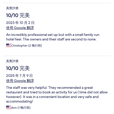
真實評價
10/10 完美
2023 年 10 月 2 日
使用 Google 翻譯
An incredibly professional set up but with a small family run
hotel feel. The owners and their staff are second to none.
Christopher (2 晚行程)
真實評價
10/10 完美
2025 年 7 月 9 日
使用 Google 翻譯
The staff was very helpful. They recommended a great
restaurant and tried to book an activity for us ( time did not allow
however). It was in a convenient location and very safe and
accommodating!
Ann (1 晚行程)