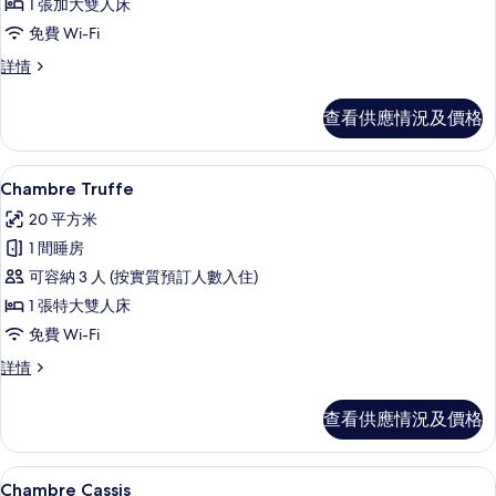
1 張加大雙人床
Moutarde
免費 Wi-Fi
的
Chambre
詳情
相
Moutarde
片
詳
查看供應情況及價格
情
Chambre Truffe | 房內夾萬、書
載
4
Chambre Truffe
入
20 平方米
所
1 間睡房
有
可容納 3 人 (按實質預訂人數入住)
Chambre
1 張特大雙人床
Truffe
免費 Wi-Fi
的
Chambre
詳情
相
Truffe
片
詳
查看供應情況及價格
情
Chambre Cassis | 房內夾萬、書
載
4
Chambre Cassis