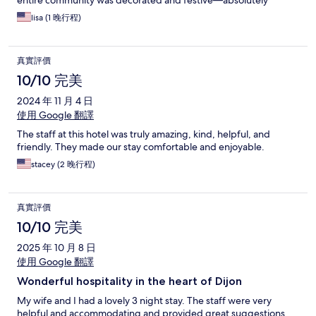
entire community was decorated and festive—absolutely
charming and delightful. The room was large, well decorated
lisa (1 晚行程)
and appointed with modern amenities and extremely quiet.
真實評價
10/10 完美
2024 年 11 月 4 日
使用 Google 翻譯
The staff at this hotel was truly amazing, kind, helpful, and
friendly. They made our stay comfortable and enjoyable.
stacey (2 晚行程)
真實評價
10/10 完美
2025 年 10 月 8 日
使用 Google 翻譯
Wonderful hospitality in the heart of Dijon
My wife and I had a lovely 3 night stay. The staff were very
helpful and accommodating and provided great suggestions