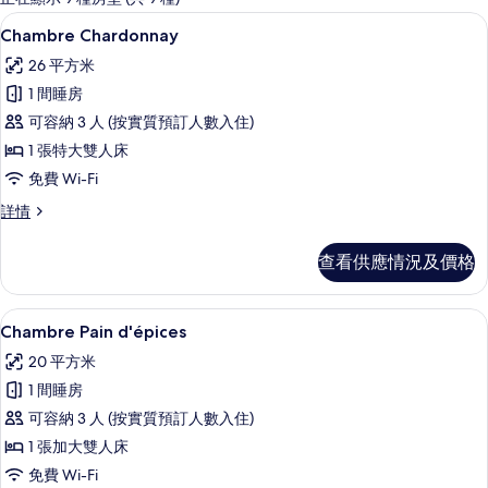
客
Chambre Chardonnay | 房內
載
4
Chambre Chardonnay
房
入
篩
26 平方米
所
選
1 間睡房
有
條
可容納 3 人 (按實質預訂人數入住)
Chambre
件
1 張特大雙人床
Chardonnay
免費 Wi-Fi
的
Chambre
詳情
相
Chardonnay
片
詳
查看供應情況及價格
情
Chambre Pain d'épices | 房
載
3
Chambre Pain d'épices
入
20 平方米
所
1 間睡房
有
可容納 3 人 (按實質預訂人數入住)
Chambre
1 張加大雙人床
Pain
免費 Wi-Fi
d'épices