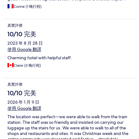
Corine (1 晚行程)
真實評價
10/10 完美
2023 年 8 月 28 日
使用 Google 翻譯
Charming hotel with helpful staff.
Claire (3 晚行程)
真實評價
10/10 完美
2026 年 1 月 9 日
使用 Google 翻譯
The location was perfect—we were able to walk from the train
station. The staff was so friendly and insisted on carrying our
luggage up the stairs for us. We were able to walk to all of the
shops and restaurants and sites. It was Christmas week and the