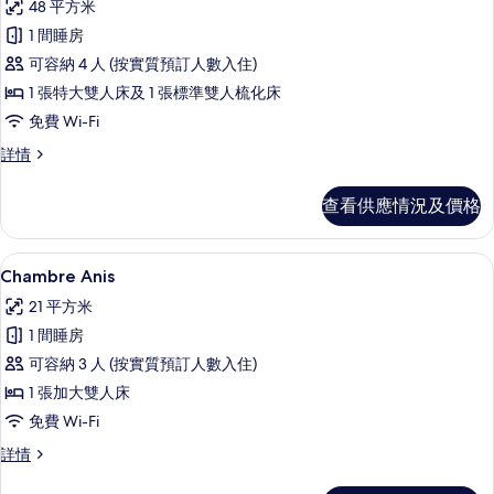
48 平方米
有
1 間睡房
Appartement
可容納 4 人 (按實質預訂人數入住)
Ours
1 張特大雙人床及 1 張標準雙人梳化床
Pompon
免費 Wi-Fi
的
相
Appartement
詳情
Ours
片
Pompon
查看供應情況及價格
詳
情
Chambre Anis | 房內夾萬、書桌、
載
4
Chambre Anis
入
21 平方米
所
1 間睡房
有
可容納 3 人 (按實質預訂人數入住)
Chambre
1 張加大雙人床
Anis
免費 Wi-Fi
的
Chambre
詳情
相
Anis
片
詳