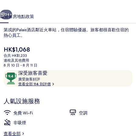
一個
下一個
34+
概覽
客房
地點
政策
第戎的Palais酒店鄰近火車站，住宿體驗優越。旅客都很喜歡住宿的
熱心員工。
現
HK$1,068
價
合共 HK$1,233
HK$1,068
連稅及其他費用
8 月 10 日 - 8 月 11 日
評
9.4
深受旅客喜愛
價
廣
分
廣受旅客好評
酒莊
受
查看全部 114 則評價
(滿
旅
分
客
為
人氣設施服務
好
10
評
分)，
免費 Wi-Fi
空調
深
非吸煙
受
旅
查看全部