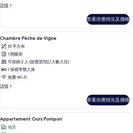
的
Chambre
詳情
Pain
相
d'épices
查看供應情況及價格
片
詳
情
Chambre Pèche de Vigne | 
載
3
Chambre Pèche de Vigne
入
15 平方米
所
1 間睡房
有
可容納 2 人 (按實質預訂人數入住)
Chambre
1 張標準雙人床
Pèche
免費 Wi-Fi
de
Vigne
Chambre
詳情
Pèche
的
de
查看供應情況及價格
相
Vigne
詳
片
情
Appartement Ours Pompon | 客房景
載
5
Appartement Ours Pompon
入
城景
所