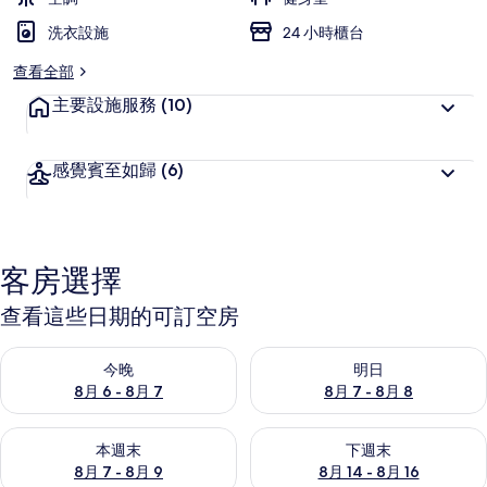
受
旅
洗衣設施
24 小時櫃台
客
查看全部
喜
愛
主要設施服務
(10)
感覺賓至如歸
(6)
客房選擇
查看這些日期的可訂空房
查看今晚 8月 6 - 8月 7的可訂空房
查看明日 8月 7 - 8月 8的可訂
今晚
明日
8月 6 - 8月 7
8月 7 - 8月 8
查看本週末 8月 7 - 8月 9的可訂空房
查看下週末 8月 14 - 8月 16
本週末
下週末
8月 7 - 8月 9
8月 14 - 8月 16