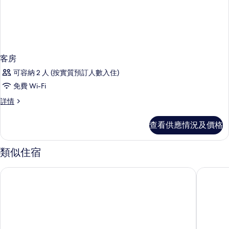
客房
可容納 2 人 (按實質預訂人數入住)
免費 Wi-Fi
客
詳情
房
詳
查看供應情況及價格
情
類似住宿
御宿野乃居七條自然溫泉酒店
橡木酒店