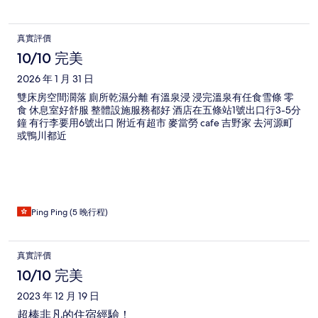
真實評價
10/10 完美
2026 年 1 月 31 日
雙床房空間濶落 廁所乾濕分離 有溫泉浸 浸完溫泉有任食雪條 零
食 休息室好舒服 整體設施服務都好 酒店在五條站1號出口行3-5分
鐘 有行李要用6號出口 附近有超市 麥當勞 cafe 吉野家 去河源町
或鴨川都近
Ping Ping (5 晚行程)
真實評價
10/10 完美
2023 年 12 月 19 日
超棒非凡的住宿經驗！