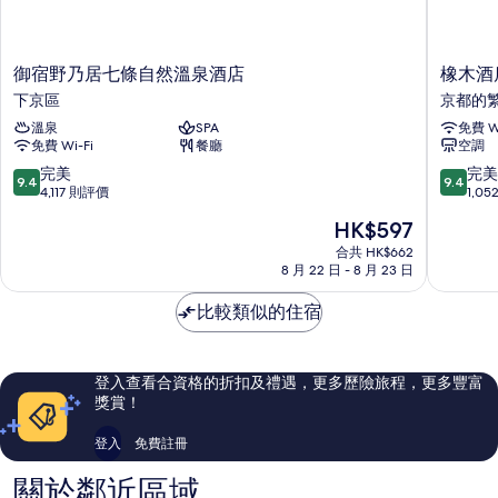
御
橡
御宿野乃居七條自然溫泉酒店
橡木酒
宿
木
下京區
京都的
野
酒
溫泉
SPA
免費 Wi
乃
店
免費 Wi-Fi
餐廳
空調
居
京
七
都
9.4
9.4
完美
完美
9.4
9.4
條
御
分
分
4,117 則評價
1,0
自
池
(滿
(滿
現
HK$597
然
京
分
分
售
溫
都
為
為
合共 HK$662
HK$597
泉
8 月 22 日 - 8 月 23 日
的
10
10
酒
繁
分)，
分)，
店
比較類似的住宿
華
完
完
下
街
美，
美，
京
4,117
1,052
區
則
則
登入查看合資格的折扣及禮遇，更多歷險旅程，更多豐富
評
評
獎賞！
價
價
篇
篇
登入
免費註冊
評
評
價
價
關於鄰近區域