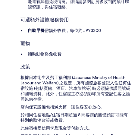
能還有其他免稅情況。詳情請參閱訂房後收到的預訂確
認資訊，與住宿聯絡。
可選額外設施服務費用
自助早餐
需額外收費，每位約 JPY3300
寵物
輔助動物豁免收費
政策
根據日本衛生及勞工福利部 (Japanese Ministry of Health,
Labour and Welfare) 之規定，所有國際旅客登記入住任何住
宿設施 (包括賓館、酒店、汽車旅館等) 時必須提供護照號碼
和國籍資料。此外，住宿屋主亦必須影印所有登記住客之護
照以供存檔。
店內保安設備包括滅火筒，讓住客安心放心。
於相同住宿地點/住宿日期超過 8 間客房的團體預訂可能有
特別的取消政策或收費。
此住宿接受信用卡及現金等付款方式。