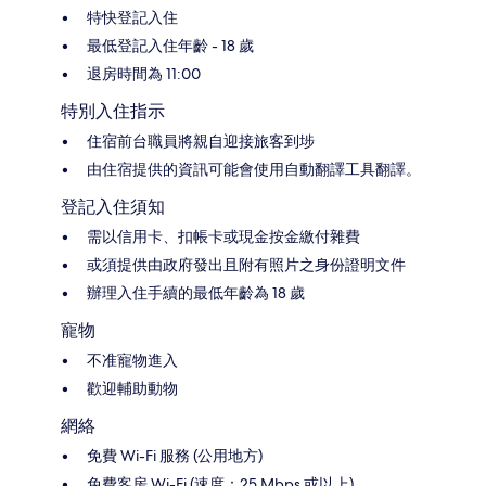
特快登記入住
最低登記入住年齡 - 18 歲
退房時間為 11:00
特別入住指示
住宿前台職員將親自迎接旅客到埗
由住宿提供的資訊可能會使用自動翻譯工具翻譯。
登記入住須知
需以信用卡、扣帳卡或現金按金繳付雜費
或須提供由政府發出且附有照片之身份證明文件
辦理入住手續的最低年齡為 18 歲
寵物
不准寵物進入
歡迎輔助動物
網絡
免費 Wi-Fi 服務 (公用地方)
免費客房 Wi-Fi (速度：25 Mbps 或以上)