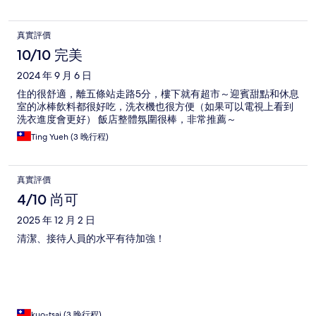
真實評價
10/10 完美
2024 年 9 月 6 日
住的很舒適，離五條站走路5分，樓下就有超市～迎賓甜點和休息
室的冰棒飲料都很好吃，洗衣機也很方便（如果可以電視上看到
洗衣進度會更好） 飯店整體氛圍很棒，非常推薦～
Ting Yueh (3 晚行程)
真實評價
4/10 尚可
2025 年 12 月 2 日
清潔、接待人員的水平有待加強！
kuo-tsai (3 晚行程)