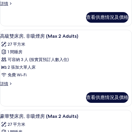
高
詳情
人
相
級
房,
三
片
查看供應情況及價格
人
非
房,
吸
非
高級雙床房, 非吸煙房 (Max 2 Adult
載
14
吸
高級雙床房, 非吸煙房 (Max 2 Adults)
煙
入
煙
房
27 平方米
房
所
(Moderate,
(Moderate,
1 間睡房
有
Max
Max
可容納 3 人 (按實質預訂人數入住)
3
高
3
Adults)
2 張加大單人床
級
Adults)
詳
免費 Wi-Fi
情
雙
的
高
詳情
床
相
級
房,
雙
片
查看供應情況及價格
床
非
房,
吸
非
豪華雙床房, 非吸煙房 (Max 2 Adult
載
12
吸
豪華雙床房, 非吸煙房 (Max 2 Adults)
煙
入
煙
房
27 平方米
房
所
(Max