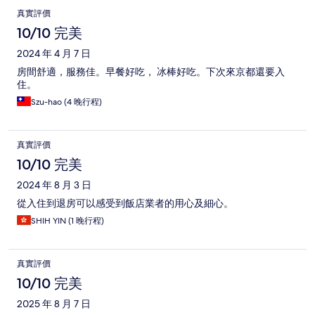
真實評價
10/10 完美
2024 年 4 月 7 日
房間舒適，服務佳。早餐好吃， 冰棒好吃。下次來京都還要入
住。
Szu-hao (4 晚行程)
真實評價
10/10 完美
2024 年 8 月 3 日
從入住到退房可以感受到飯店業者的用心及細心。
SHIH YIN (1 晚行程)
真實評價
10/10 完美
2025 年 8 月 7 日