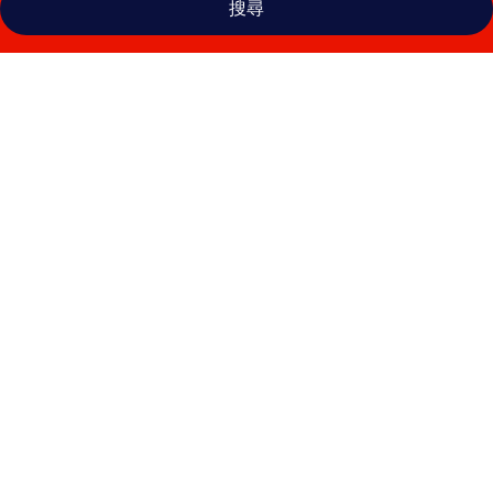
搜尋
Mr.KINJO
in
HAIBISU
西
町
相