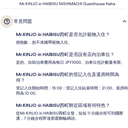
Mr.KINJO in HAIBISU NISHIMACHI Guesthouse Naha
常見問題
Mr.KINJO in HAIBISU西町是否允許寵物入住？
很抱歉，恕不准攜帶寵物入住。
Mr.KINJO in HAIBISU西町是否設有店內泊車位？
是的。自助泊車費用為每日 JPY1000。泊車位也許數量有限。
Mr.KINJO in HAIBISU西町的登記入住及退房時間為
何？
登記入住開始時間：15:00；登記入住結束時間：21:00。退房時
間為 10:00。
Mr.KINJO in HAIBISU西町附近區域有何特色？
從Mr.KINJO in HAIBISU西町出發，短短 11 分鐘步程可到國際
通，7 分鐘步程即達那霸郵輪碼頭。