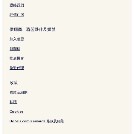
頁
g
e
聯絡我們
面
H
r
o
s
評價住宿
t
頁
e
面
供應商、聯盟夥伴及媒體
l
頁
加入聯盟
面
新聞稿
推廣機會
旅遊代理
政策
條款及細則
私隱
Cookies
Hotels.com Rewards 條款及細則