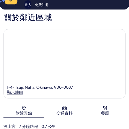
篇
篇
登入
免費註冊
評
評
價
價
關於鄰近區域
1-4- Tsuji, Naha, Okinawa, 900-0037
顯示地圖
地圖
附近景點
交通資料
餐廳
波上宮
- 7 分鐘路程
- 0.7 公里