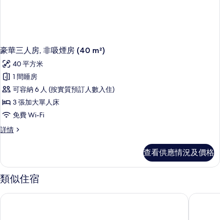
豪華三人房, 非吸煙房 (40 m²)
40 平方米
1 間睡房
可容納 6 人 (按實質預訂人數入住)
3 張加大單人床
免費 Wi-Fi
豪
詳情
華
三
查看供應情況及價格
人
房,
非
類似住宿
吸
煙
Mr.KINJO IN UENOKURA
Glory is
房
(40
m²)