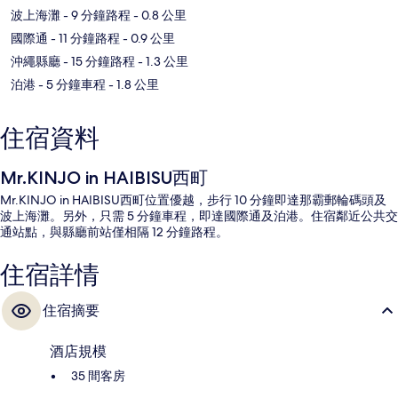
波上海灘
- 9 分鐘路程
- 0.8 公里
國際通
- 11 分鐘路程
- 0.9 公里
沖繩縣廳
- 15 分鐘路程
- 1.3 公里
泊港
- 5 分鐘車程
- 1.8 公里
住宿資料
Mr.KINJO in HAIBISU西町
Mr.KINJO in HAIBISU西町位置優越，步行 10 分鐘即達那霸郵輪碼頭及
波上海灘。另外，只需 5 分鐘車程，即達國際通及泊港。住宿鄰近公共交
通站點，與縣廳前站僅相隔 12 分鐘路程。
住宿詳情
住宿摘要
酒店規模
35 間客房