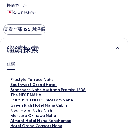
快適でした
Keita (1 晚行程)
查看全部 125 則評價
繼續探索
住宿
此
Prostyle Terrace Naha
連
此
Southwest Grand Hotel
結
連
此
Branchera Naha Akebono Premist 1206
會
結
連
此
The NEST NAHA
開
會
結
連
此
Jr KYUSHU HOTEL Blossom Naha
啟
開
會
結
連
此
Green Rich Hotel Naha Cabin
P
啟
開
會
結
連
此
Nest Hotel Naha Nishi
r
S
啟
開
會
結
連
此
Mercure Okinawa Naha
o
o
B
啟
開
會
結
連
此
Almont Hotel Naha Kenchomae
s
u
r
T
啟
開
會
結
連
此
Hotel Grand Consort Naha