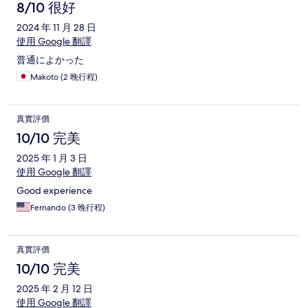
8/10 很好
2024 年 11 月 28 日
使用 Google 翻譯
普通によかった
Makoto (2 晚行程)
真實評價
10/10 完美
2025 年 1 月 3 日
使用 Google 翻譯
Good experience
Fernando (3 晚行程)
真實評價
10/10 完美
2025 年 2 月 12 日
使用 Google 翻譯