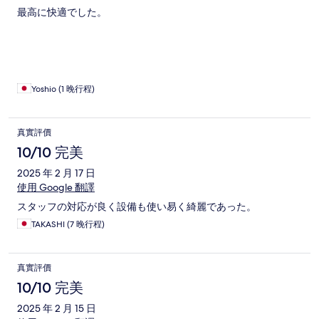
最高に快適でした。
Yoshio (1 晚行程)
真實評價
10/10 完美
2025 年 2 月 17 日
使用 Google 翻譯
スタッフの対応が良く設備も使い易く綺麗であった。
TAKASHI (7 晚行程)
真實評價
10/10 完美
2025 年 2 月 15 日