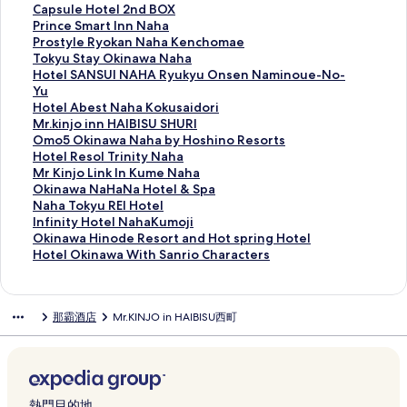
t
t
a
h
J
啟
開
會
結
連
此
Capsule Hotel 2nd BOX
y
h
n
e
r
G
啟
開
會
結
連
此
Prince Smart Inn Naha
l
w
c
N
K
r
N
啟
開
會
結
連
此
Prostyle Ryokan Naha Kenchomae
e
e
h
E
Y
e
e
M
啟
開
會
結
連
此
Tokyu Stay Okinawa Naha
T
s
e
S
U
e
s
e
A
啟
開
會
結
連
此
Hotel SANSUI NAHA Ryukyu Onsen Naminoue-No-
e
t
r
T
S
n
t
r
l
H
啟
開
會
結
連
Yu
r
G
a
N
H
R
H
c
m
o
C
啟
開
會
結
此
Hotel Abest Naha Kokusaidori
r
r
N
A
U
i
o
u
o
t
a
P
啟
開
會
連
此
Mr.kinjo inn HAIBISU SHURI
a
a
a
H
H
c
t
r
n
e
p
r
P
啟
開
結
連
此
Omo5 Okinawa Naha by Hoshino Resorts
c
n
h
A
O
h
e
e
t
l
s
i
r
T
啟
會
結
連
此
Hotel Resol Trinity Naha
e
d
a
頁
T
H
l
O
H
G
u
n
o
o
H
開
會
結
連
此
Mr Kinjo Link In Kume Naha
N
H
A
面
E
o
N
k
o
r
l
c
s
k
o
啟
開
會
結
連
此
Okinawa NaHaNa Hotel & Spa
a
o
k
L
t
a
i
t
a
e
e
t
y
t
H
啟
開
會
結
連
此
Naha Tokyu REI Hotel
h
t
e
B
e
h
n
e
n
H
S
y
u
e
o
M
啟
開
會
結
連
此
Infinity Hotel NahaKumoji
a
e
b
l
l
a
a
l
d
o
m
l
S
l
t
r
O
啟
開
會
結
連
此
Okinawa Hinode Resort and Hot spring Hotel
頁
l
o
o
N
N
w
N
C
t
a
e
t
S
e
.
m
H
啟
開
會
結
連
此
Hotel Okinawa With Sanrio Characters
面
頁
n
s
a
i
a
a
o
e
r
R
a
A
l
k
o
o
M
啟
開
會
結
連
面
o
s
h
s
N
h
n
l
t
y
y
N
A
i
5
t
r
O
啟
開
會
結
P
o
a
h
a
a
s
2
I
o
O
S
b
n
O
e
K
k
N
啟
開
會
那霸酒店
Mr.KINJO in HAIBISU西町
r
m
C
i
h
K
o
n
n
k
k
U
e
j
k
l
i
i
a
I
啟
開
e
N
a
頁
a
e
r
d
n
a
i
I
s
o
i
R
n
n
h
n
O
啟
m
a
b
面
頁
n
t
B
N
n
n
N
t
i
n
e
j
a
a
f
k
H
i
h
i
面
c
N
O
a
N
a
A
N
n
a
s
o
w
T
i
i
o
s
a
n
h
a
X
h
a
w
H
a
n
w
o
L
a
o
n
n
t
t
頁
頁
o
h
頁
a
h
a
A
h
H
a
l
i
N
k
i
a
e
熱門目的地