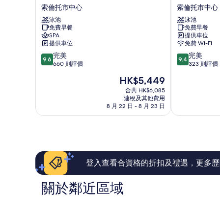
巴
普
索倫托市中心
索倫托市中心
夏
里
泳池
泳池
特
酒
免費早餐
免費早餐
利
店
SPA
提供車位
酒
-
提供車位
免費 Wi-Fi
店
僅
9.6
9.4
完美
完美
索
限
9.6
9.4
分
分
660 則評價
323 則評價
倫
成
(滿
(滿
托
人
現
HK$5,449
分
分
市
索
售
為
為
合共 HK$6,085
中
倫
HK$5,449
連稅及其他費用
10
10
心
托
8 月 22 日 - 8 月 23 日
分)，
分)，
市
完
完
中
美，
美，
心
660
323
則
則
評
評
價
價
登入查看合資格的折扣及禮遇，更多歷
篇
篇
評
評
關於鄰近區域
價
價