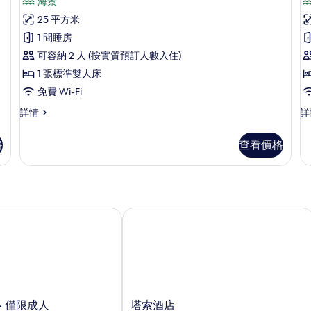
台
有
海景
床,
評
露
開
25 平方米
台,
價)
放
1 間睡房
海
景
式
可容納 2 人 (按實質預訂人數入住)
詳
客
1 張標準雙人床
情
房
免費 Wi-Fi
房
的
開
高
詳情
詳
放
級
相
式
雙
格
查看價格
(
片
客
人
房
房,
詳
海
情
景
(C
詳
 僅限成人
塔索酒店
情
塔
- 僅限成人
塔索酒店