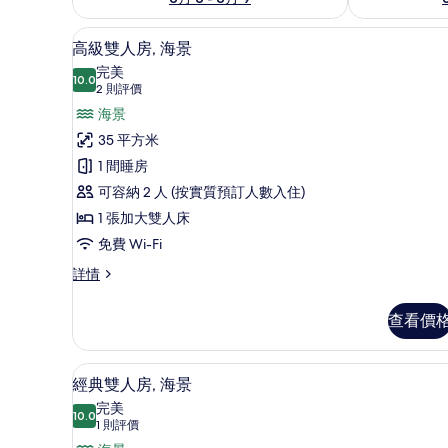
高級雙人房, 海景 | 客廳 | 電視
載
2
高級雙人房, 海景
入
完美
10.0
10.0 分，滿分 10 分
所
(2
2 則評價
則
有
海景
評
高
35 平方米
價)
級
1 間睡房
雙
可容納 2 人 (按實質預訂人數入住)
人
1 張加大雙人床
房,
免費 Wi-Fi
海
高
詳情
級
景
雙
查看價
的
人
房,
相
海
經典雙人房, 海景 | 高級寢具
載
片
2
景
經典雙人房, 海景
入
詳
完美
情
10.0
10.0 分，滿分 10 分
所
(1
1 則評價
則