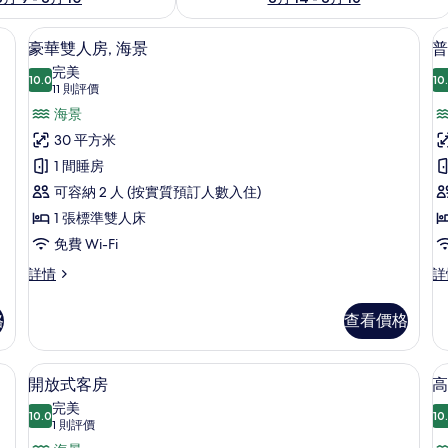
豪華雙人房, 海景 | 高級寢具、迷你吧
載
8
豪華雙人房, 海景
普
入
完美
10.0
10
10.0 分，滿分 10 分
所
(11
11 則評價
則
有
海景
評
豪
30 平方米
價)
華
1 間睡房
雙
可容納 2 人 (按實質預訂人數入住)
人
1 張標準雙人床
房
1
房,
免費 Wi-Fi
海
豪
普
詳情
詳
華
通
景
雙
套
格
查看價格
的
人
房,
房,
1
相
海
張
、迷你吧、房內夾萬、書桌
開放式客房 | 高級寢具、迷你吧、房內
載
片
3
景
加
開放式客房
高
床
入
詳
大
完美
情
10.0
雙
10
10.0 分，滿分 10 分
所
(1
1 則評價
人
則