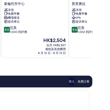
蒂
波
索倫托市中心
普里奧拉
奇
迪
泳池
泳池
米
蒙
免費早餐
免費早餐
拉
特
機場接送
SPA
酒
大
提供車位
提供車位
店
酒
9.6
9.4
完美
完美
索
店
9.6
9.4
分
分
1,000 則評價
1,002 則評價
倫
普
(滿
(滿
托
里
現
HK$2,504
分
分
市
奧
售
為
為
合共 HK$2,827
中
拉
HK$2,504
連稅及其他費用
10
10
心
8 月 12 日 - 8 月 13 日
8 
分)，
分)，
完
完
美，
美，
1,000
1,002
則
則
評
評
價
價
登入
免費註冊
篇
篇
評
評
價
價