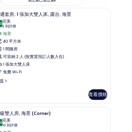
、房內夾萬、書桌
普通套房, 1 張加大雙人床, 露台, 海景 | 
載
4
通套房, 1 張加大雙人床, 露台, 海景
入
完美
.0
10.0 分，滿分 10 分
所
(2
2 則評價
則
有
海景
評
普
40 平方米
價)
通
1 間睡房
套
可容納 2 人 (按實質預訂人數入住)
,
1 張加大雙人床
免費 Wi-Fi
張
情
加
大
查看價格
雙
夾萬、書桌
人
高級雙人房, 海景 (Corner) | 高級寢具、迷
載
3
級雙人房, 海景 (Corner)
,
入
完美
.0
露
10.0 分，滿分 10 分
所
(10
10 則評價
則