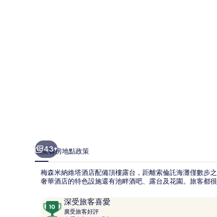
塔
酒
店
相
片
集
43+
概覽
客房
地點
政策
梅森米納維塔酒店配備頂樓露台，距離索倫託海灘僅數步之
奢華酒店的特色設施還有池畔酒吧、露台及花園。旅客都很
評
10
深受旅客喜愛
價
廣
分
廣受旅客好評