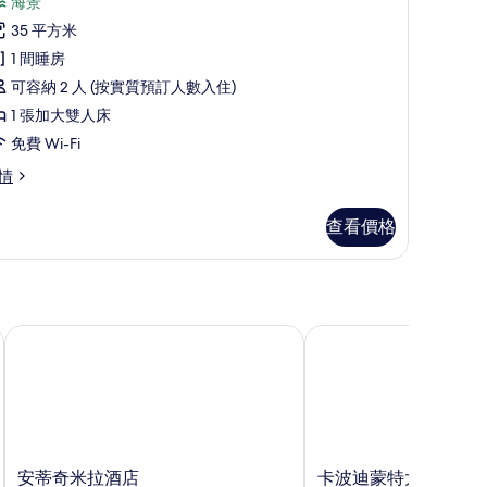
,
有
海景
評
海
高
35 平方米
價)
景
級
1 間睡房
的
雙
可容納 2 人 (按實質預訂人數入住)
相
人
1 張加大雙人床
片
,
免費 Wi-Fi
海
情
景
查看價格
Corner)
的
相
片
orner)
安蒂奇米拉酒店
卡波迪蒙特大酒店
安
卡
安蒂奇米拉酒店
卡波迪蒙特大酒店