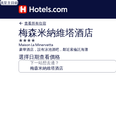
跳至主目錄
查看所有住宿
梅森米納維塔酒店
4.0
Maison La Minervetta
星
豪華酒店，設有泳池酒吧，鄰近索倫託海灘
級
選擇日期查看價格
住
下一站想去邊？
宿
梅
森
米
納
維