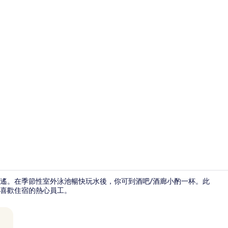
高級雙人房, 
遙。在季節性室外泳池暢快玩水後，你可到酒吧/酒廊小酌一杯。此
喜歡住宿的熱心員工。
頂樓露台