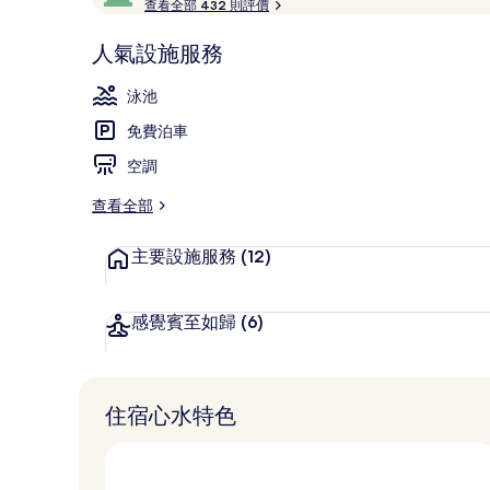
受
查看全部 432 則評價
(滿
旅
分
客
人氣設施服務
為
好
高級雙人房, 
10
評
泳池
分)，
深
免費泊車
受
空調
旅
客
查看全部
喜
愛
主要設施服務
(12)
感覺賓至如歸
(6)
住宿心水特色