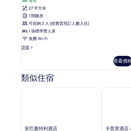
有
海景
評
經
27 平方米
價)
典
1 間睡房
雙
可容納 2 人 (按實質預訂人數入住)
人
1 張標準雙人床
房,
免費 Wi-Fi
海
經
詳情
典
景
雙
查看價
的
人
房,
相
海
類似住宿
片
景
詳
情
安巴夏特利酒店
卡普里酒店 -
安
卡
安巴夏特利酒店
卡普里酒店 