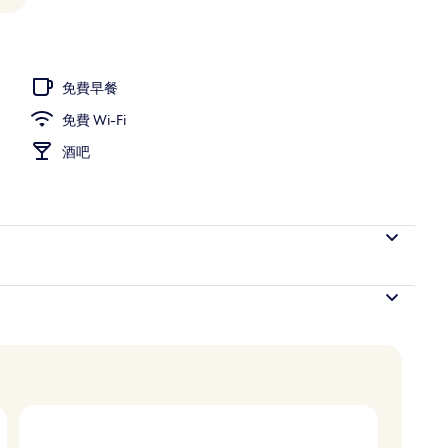
海景 (Corner) | 高級寢具、迷你吧、房內夾萬、書桌
免費早餐
免費 Wi-Fi
酒吧