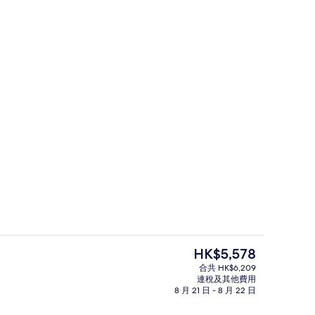
海景 (Corner) | 高級寢具、迷你吧、房內夾萬、書桌
開放式客房 | 陽台
現
HK$5,578
價
合共 HK$6,209
HK$5,578
連稅及其他費用
樓梯
8 月 21 日 - 8 月 22 日