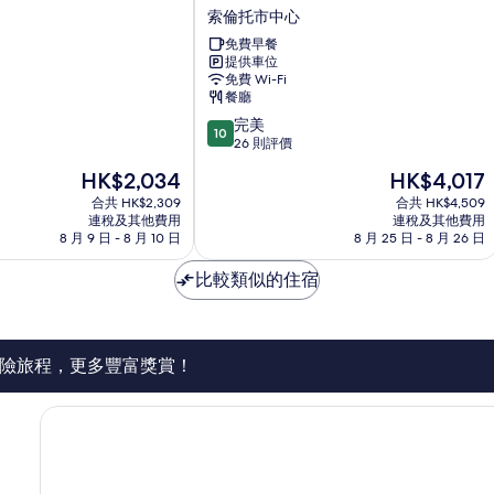
索
索倫托市中心
酒
免費早餐
店
提供車位
索
免費 Wi-Fi
倫
餐廳
托
10.0
完美
市
10
分
26 則評價
中
(滿
心
現
現
HK$2,034
HK$4,017
分
售
售
為
合共 HK$2,309
合共 HK$4,509
HK$2,034
HK$4,017
連稅及其他費用
連稅及其他費用
10
8 月 9 日 - 8 月 10 日
8 月 25 日 - 8 月 26 日
分)，
完
比較類似的住宿
美，
26
則
評
價
險旅程，更多豐富獎賞！
篇
評
價