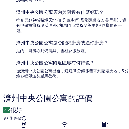
房時間為 11:00。
濟州中央公園公寓店內與附近有什麼好玩？
推介景點包括賭場天地 (11 分鐘步程) 及龍頭岩 (2.5 英里外)，還
有伊保海灘 (2.8 英里外) 和東門市場 (2.9 英里外) 同樣值得一
遊。
濟州中央公園公寓是否配備廚房或迷你廚房？
是的，廚房亦配備廚具、雪櫃及微波爐。
濟州中央公園公寓附近區域有何特色？
從濟州中央公園公寓出發，短短 11 分鐘步程可到賭場天地，5 分
鐘步程即達努威馬魯街。
濟州中央公園公寓的評價
評
價
很好
8.2
87 則評價