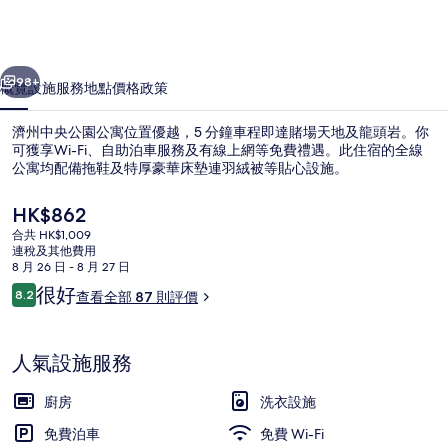
園
公
一個
下一個
寓
98+
概覽
設施服務
地點
價格
政策
相
濟州中央公園公寓位置優越，5 分鐘車程即達賭場天地及龍頭岩。你
片
可獲享Wi-Fi、自助泊車服務及有線上網等免費禮遇。此住宿的全線
公寓均配備拖鞋及特厚豪華床墊連羽絨被等貼心設施。
集
現
HK$862
價
合共 HK$1,009
HK$862
連稅及其他費用
8 月 26 日 - 8 月 27 日
評
很好
8.2
查看全部 87 則評價
Suite King | 羽絨被、特厚豪華床
8.2 分，滿分 10 分，
價
人氣設施服務
廚房
洗衣設施
免費泊車
免費 Wi-Fi