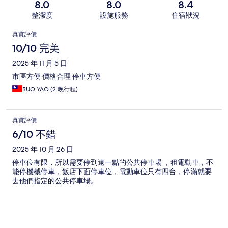
8.0
8.0
8.4
整潔度
設施服務
住宿狀況
評
真實評價
價
10/10 完美
2025 年 11 月 5 日
市區方便 價格合理 停車方便
RUO YAO (2 晚行程)
真實評價
6/10 不錯
2025 年 10 月 26 日
停車位有限，所以需要停到遠一點的公共停車場 ，租電動車，不
能停機械停車，飯店下面停車位，電動車位只有四台，停滿就要
去他們指定的公共停車場。