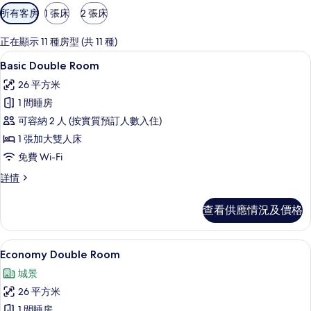
可
所有客房
1 張床
2 張床
用
嘅
正在顯示 11 種房型 (共 11 種)
客
羽絨被、特厚豪華床墊、書桌、手提電
載
20
Basic Double Room
房
入
篩
26 平方米
所
選
1 間睡房
有
條
可容納 2 人 (按實質預訂人數入住)
Basic
件
1 張加大雙人床
Double
免費 Wi-Fi
Room
的
Basic
詳情
Double
相
Room
查看供應情況及價格
片
詳
情
羽絨被、特厚豪華床墊、書桌、手提電
載
20
Economy Double Room
入
城景
所
26 平方米
有
1 間睡房