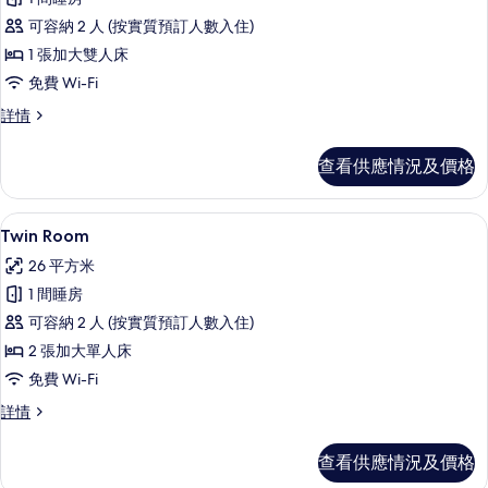
Economy
可容納 2 人 (按實質預訂人數入住)
Double
1 張加大雙人床
Room
免費 Wi-Fi
的
相
Economy
詳情
Double
片
Room
查看供應情況及價格
詳
情
Twin Room | 羽絨被、特厚豪華床
載
17
Twin Room
入
26 平方米
所
1 間睡房
有
可容納 2 人 (按實質預訂人數入住)
Twin
2 張加大單人床
Room
免費 Wi-Fi
的
Twin
詳情
相
Room
片
詳
查看供應情況及價格
情