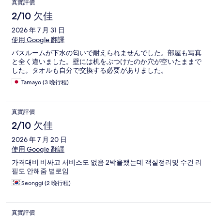
真實評價
2/10 欠佳
2026 年 7 月 31 日
使用 Google 翻譯
バスルームが下水の匂いで耐えられませんでした。部屋も写真
と全く違いました。壁には机をぶつけたのか穴が空いたままで
した。タオルも自分で交換する必要がありました。
Tamayo (3 晚行程)
真實評價
2/10 欠佳
2026 年 7 月 20 日
使用 Google 翻譯
가격대비 비싸고 서비스도 없음 2박을했는데 객실정리및 수건 리
필도 안해줌 별로임
Seonggi (2 晚行程)
真實評價