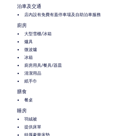
泊車及交通
店內設有免費有蓋停車場及自助泊車服務
廚房
大型雪櫃/冰箱
爐具
微波爐
冰箱
廚房用具/餐具/器皿
清潔用品
紙手巾
膳食
餐桌
睡房
羽絨被
提供床單
特厚豪華床墊