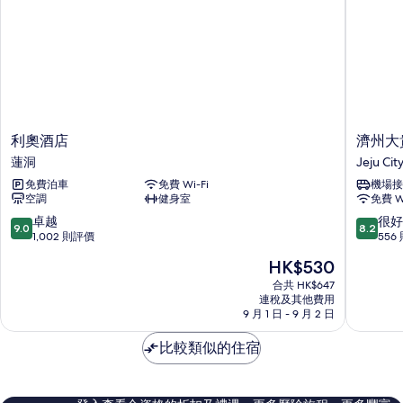
情
廳）
的
相
片
利
濟
利奧酒店
濟州大
奧
州
蓮洞
Jeju Cit
酒
大
免費泊車
免費 Wi-Fi
機場接
店
貴
空調
健身室
免費 Wi
蓮
族
洞
觀
9.0
8.2
卓越
很好
9.0
8.2
光
分
分
1,002 則評價
556
酒
(滿
(滿
現
HK$530
店
分
分
售
Jeju
為
為
合共 HK$647
HK$530
連稅及其他費用
City
10
10
9 月 1 日 - 9 月 2 日
分)，
分)，
卓
很
比較類似的住宿
越，
好，
1,002
556
則
則
評
評