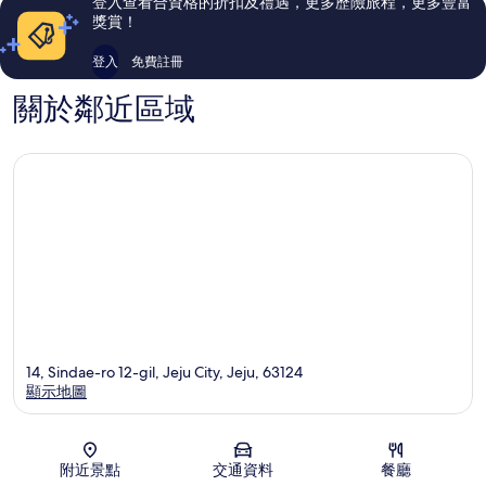
登入查看合資格的折扣及禮遇，更多歷險旅程，更多豐富
價
價
獎賞！
篇
篇
評
評
登入
免費註冊
價
價
關於鄰近區域
14, Sindae-ro 12-gil, Jeju City, Jeju, 63124
顯示地圖
地圖
附近景點
交通資料
餐廳