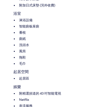
附加日式床墊 (另外收費)
浴室
淋浴設備
智能廁板座廁
番梘
廁紙
洗頭水
風筒
拖鞋
毛巾
起居空間
起居區
娛樂
附精選頻道的 43 吋智能電視
Netflix
串流服務