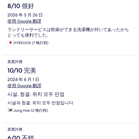
8/10 很好
2026 年 3 月 26 日
使用 Google 翻譯
ランドリーサービスは乾燥ができる洗濯機が付いてあったから
とっても便利でした。
HYESOOK (7 晚行程)
真實評價
10/10 完美
2024 年 6 月 1 日
使用 Google 翻譯
시설, 청결, 위치 모두 만점
시설과 청결, 위치 모두 만점입니다
Jung Hoe (2 晚行程)
真實評價
6/10 不錯