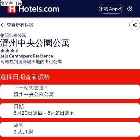
跳至主目錄
下載 App
查看所有住宿
整間出租公寓
濟州中央公園公寓
3.5
Jeju Centralpark Residence
星
可輕易到達賭場天地的出租公寓
級
住
選擇日期查看價格
宿
下一站想去邊？
日期
旅客