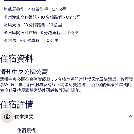
努威馬魯街
- 4 分鐘路程
- 0.4 公里
濟州漢拿全科醫院
- 10 分鐘路程
- 0.9 公里
賭場天地
- 13 分鐘路程
- 1.1 公里
濟州民間石油市場
- 8 分鐘車程
- 2.1 公里
濟州岳
- 9 分鐘車程
- 3.0 公里
住宿資料
濟州中央公園公寓
濟州中央公園公寓位置優越，5 分鐘車程即達賭場天地及龍頭岩。你可獲
享Wi-Fi、自助泊車服務及有線上網等免費禮遇。此住宿的全線公寓均配
備拖鞋及特厚豪華床墊連羽絨被等貼心設施。
住宿詳情
住宿摘要
住宿規模