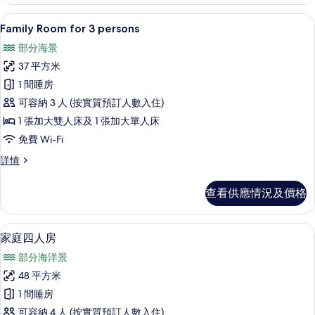
Family Room for 3 person
載
24
Family Room for 3 persons
入
部分海景
所
37 平方米
有
1 間睡房
Family
可容納 3 人 (按實質預訂人數入住)
Room
1 張加大雙人床及 1 張加大單人床
for
免費 Wi-Fi
3
persons
Family
詳情
Room
的
for
相
查看供應情況及價格
3
片
persons
詳
家庭四人房 | 羽絨被、特厚豪華床墊
載
27
情
家庭四人房
入
部分海洋景
所
48 平方米
有
1 間睡房
家
可容納 4 人 (按實質預訂人數入住)