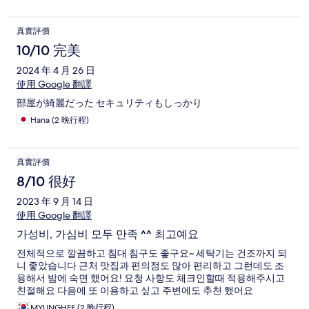
真實評價
10/10 完美
2024 年 4 月 26 日
使用 Google 翻譯
部屋が綺麗だった セキュリティもしっかり
Hana (2 晚行程)
真實評價
8/10 很好
2023 年 9 月 14 日
使用 Google 翻譯
가성비, 가심비 모두 만족 ^^ 최고예요
전체적으로 깔끔하고 침대 침구도 좋구요~ 세탁기는 건조까지 되
니 좋았습니다 근처 맛집과 편의점도 많아 편리하고 그런데도 조
용해서 밤에 숙면 했어요! 요청 사항도 체크인할때 적용해주시고
친절해요 다음에 또 이용하고 싶고 주변에도 추천 했어요
MYUNGHEE (2 晚行程)