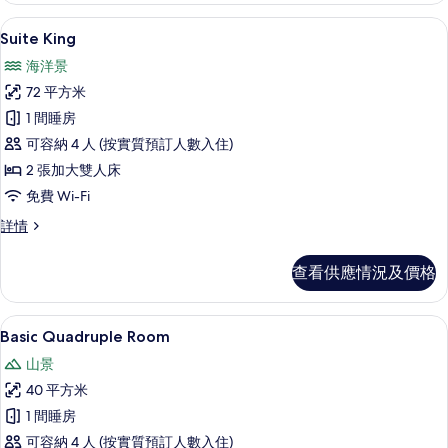
top
相
Suite King | 羽絨被、特厚豪華床
載
24
floor
Suite King
片
入
詳
海洋景
情
所
72 平方米
有
1 間睡房
Suite
可容納 4 人 (按實質預訂人數入住)
King
2 張加大雙人床
的
免費 Wi-Fi
相
Suite
詳情
片
King
詳
查看供應情況及價格
情
羽絨被、特厚豪華床墊、書桌、手提電
載
15
Basic Quadruple Room
入
山景
所
40 平方米
有
1 間睡房
Basic
可容納 4 人 (按實質預訂人數入住)