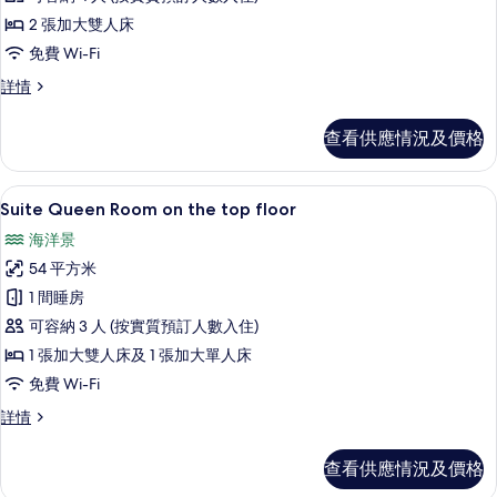
庭
2 張加大雙人床
四
免費 Wi-Fi
人
家
詳情
房
庭
的
四
查看供應情況及價格
人
相
房
片
詳
Suite Queen Room on the t
載
27
情
Suite Queen Room on the top floor
入
海洋景
所
54 平方米
有
1 間睡房
Suite
可容納 3 人 (按實質預訂人數入住)
Queen
1 張加大雙人床及 1 張加大單人床
Room
免費 Wi-Fi
on
the
Suite
詳情
Queen
top
Room
floor
查看供應情況及價格
on
的
the