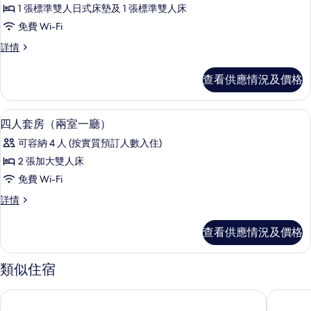
所
片
1 張標準雙人日式床墊及 1 張標準雙人床
有
免費 Wi-Fi
頂
頂
詳情
層
層
雙
雙
查看供應情況及價格
人
人
小
小
複
羽絨被、特厚豪華床墊、書桌、手提電
載
14
式
四人套房（兩室一廳）
複
入
詳
式
可容納 4 人 (按實質預訂人數入住)
情
所
的
2 張加大雙人床
有
相
免費 Wi-Fi
四
片
四
詳情
人
人
套
套
查看供應情況及價格
房
房
（兩
（兩
室
類似住宿
一
室
廳）
利奧酒店
濟州大貴
一
詳