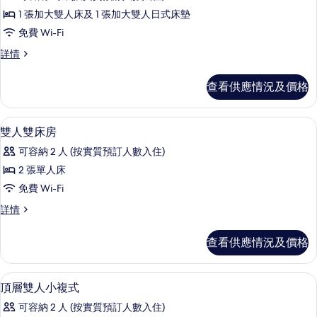
Quadruple
1 張加大雙人床及 1 張加大雙人日式床墊
Room
免費 Wi-Fi
的
相
Basic
詳情
Quadruple
片
Room
查看供應情況及價格
詳
情
羽絨被、特厚豪華床墊、書桌、手提電
載
4
雙人雙床房
入
可容納 2 人 (按實質預訂人數入住)
所
2 張單人床
有
免費 Wi-Fi
雙
雙
詳情
人
人
雙
雙
查看供應情況及價格
床
床
房
房
詳
羽絨被、特厚豪華床墊、書桌、手提電
載
13
情
頂層雙人小複式
的
入
相
可容納 2 人 (按實質預訂人數入住)