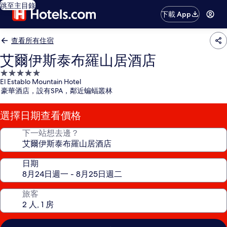
跳至主目錄
下載 App
查看所有住宿
艾爾伊斯泰布羅山居酒店
5.0
El Establo Mountain Hotel
星
豪華酒店，設有SPA，鄰近蝙蝠叢林
級
住
選擇日期查看價格
宿
下一站想去邊？
日期
旅客