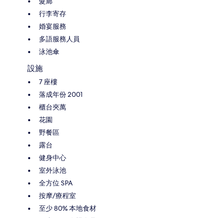
髮廊
行李寄存
婚宴服務
多語服務人員
泳池傘
設施
7 座樓
落成年份 2001
櫃台夾萬
花園
野餐區
露台
健身中心
室外泳池
全方位 SPA
按摩/療程室
至少 80% 本地食材