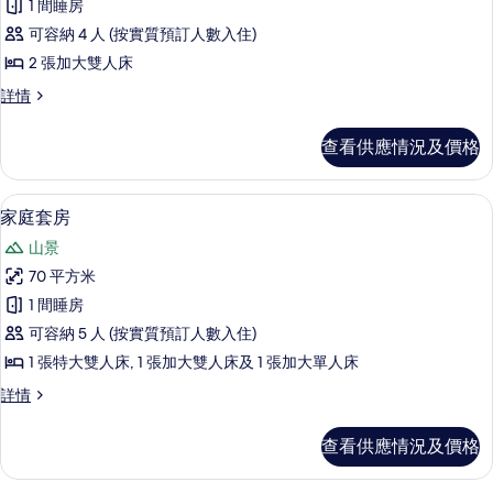
1 間睡房
豪
可容納 4 人 (按實質預訂人數入住)
華
2 張加大雙人床
客
豪
詳情
房,
華
2
客
查看供應情況及價格
房,
張
2
加
張
家庭套房 | 高級寢具、羽絨被、特厚
載
7
加
大
家庭套房
入
大
雙
山景
雙
所
人
人
70 平方米
有
床
床
1 間睡房
詳
家
的
情
可容納 5 人 (按實質預訂人數入住)
庭
相
1 張特大雙人床, 1 張加大雙人床及 1 張加大單人床
套
片
家
詳情
房
庭
的
套
查看供應情況及價格
房
相
詳
片
情