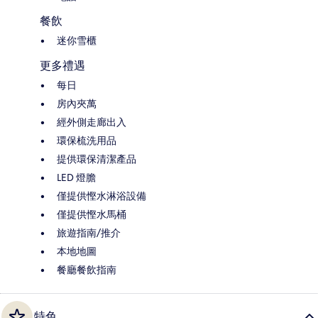
餐飲
迷你雪櫃
更多禮遇
每日
房內夾萬
經外側走廊出入
環保梳洗用品
提供環保清潔產品
LED 燈膽
僅提供慳水淋浴設備
僅提供慳水馬桶
旅遊指南/推介
本地地圖
餐廳餐飲指南
特色