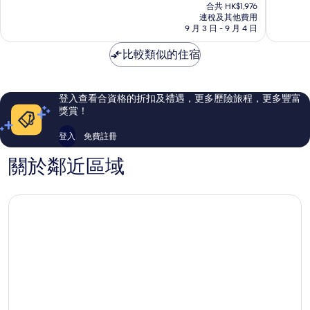
售
保
為
為
合共 HK$1,976
HK$1,748
連稅及其他費用
護
10
10
9 月 3 日 - 9 月 4 日
區
分)，
分)，
旅
完
卓
比較類似的住宿
館
美，
越，
及
342
560
農
則
則
場
評
評
登入查看合資格的折扣及禮遇，更多歷險旅程，更多豐富
Montev
價
價
獎賞！
篇
篇
評
評
登入
免費註冊
價
價
關於鄰近區域