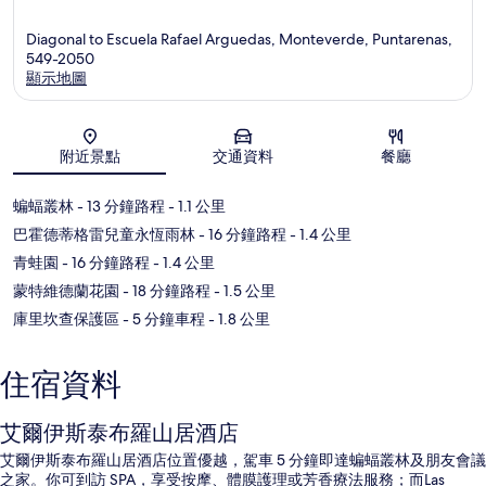
Diagonal to Escuela Rafael Arguedas, Monteverde, Puntarenas,
549-2050
顯示地圖
地圖
附近景點
交通資料
餐廳
蝙蝠叢林
- 13 分鐘路程
- 1.1 公里
巴霍德蒂格雷兒童永恆雨林
- 16 分鐘路程
- 1.4 公里
青蛙園
- 16 分鐘路程
- 1.4 公里
蒙特維德蘭花園
- 18 分鐘路程
- 1.5 公里
庫里坎查保護區
- 5 分鐘車程
- 1.8 公里
住宿資料
艾爾伊斯泰布羅山居酒店
艾爾伊斯泰布羅山居酒店位置優越，駕車 5 分鐘即達蝙蝠叢林及朋友會議
之家。你可到訪 SPA，享受按摩、體膜護理或芳香療法服務；而Las