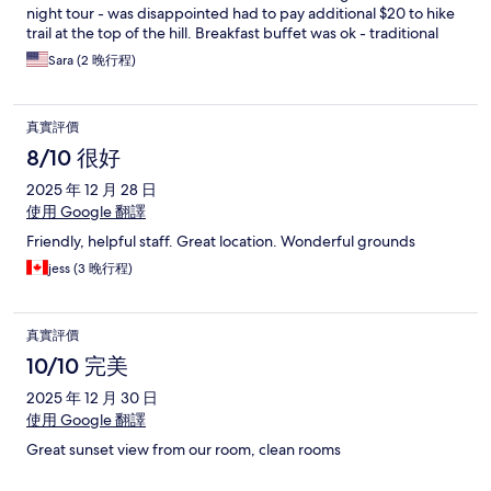
night tour - was disappointed had to pay additional $20 to hike
trail at the top of the hill. Breakfast buffet was ok - traditional
Costa Rica breakfast options. Wish the pool bar was opened
Sara (2 晚行程)
longer to have time to swim and relax after done with tourist
attractions and supper
真實評價
8/10 很好
2025 年 12 月 28 日
使用 Google 翻譯
Friendly, helpful staff. Great location. Wonderful grounds
jess (3 晚行程)
真實評價
10/10 完美
2025 年 12 月 30 日
使用 Google 翻譯
Great sunset view from our room, clean rooms