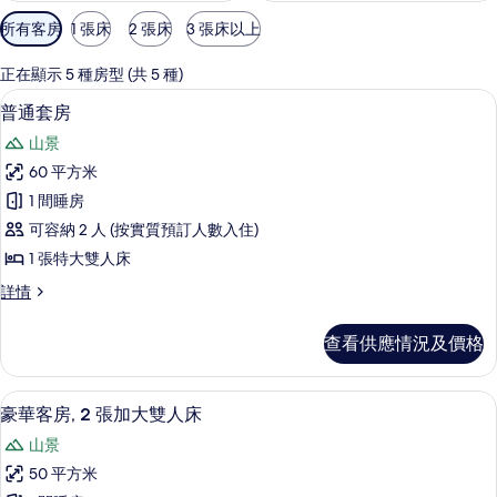
可
所有客房
1 張床
2 張床
3 張床以上
用
嘅
正在顯示 5 種房型 (共 5 種)
客
普通套房 | 高級寢具、羽絨被、特厚
載
6
普通套房
房
入
篩
山景
所
選
60 平方米
有
條
1 間睡房
普
件
可容納 2 人 (按實質預訂人數入住)
通
1 張特大雙人床
套
普
詳情
房
通
的
套
查看供應情況及價格
房
相
詳
片
情
豪華客房, 2 張加大雙人床 | 高級寢
載
11
豪華客房, 2 張加大雙人床
入
山景
所
50 平方米
有