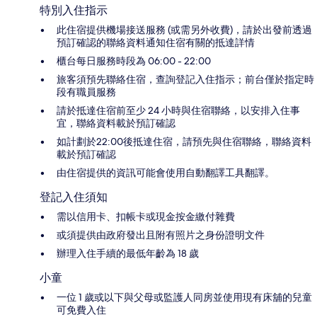
特別入住指示
此住宿提供機場接送服務 (或需另外收費)，請於出發前透過
預訂確認的聯絡資料通知住宿有關的抵達詳情
櫃台每日服務時段為 06:00 - 22:00
旅客須預先聯絡住宿，查詢登記入住指示；前台僅於指定時
段有職員服務
請於抵達住宿前至少 24 小時與住宿聯絡，以安排入住事
宜，聯絡資料載於預訂確認
如計劃於22:00後抵達住宿，請預先與住宿聯絡，聯絡資料
載於預訂確認
由住宿提供的資訊可能會使用自動翻譯工具翻譯。
登記入住須知
需以信用卡、扣帳卡或現金按金繳付雜費
或須提供由政府發出且附有照片之身份證明文件
辦理入住手續的最低年齡為 18 歲
小童
一位 1 歲或以下與父母或監護人同房並使用現有床舖的兒童
可免費入住