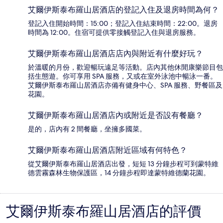
艾爾伊斯泰布羅山居酒店的登記入住及退房時間為何？
登記入住開始時間：15:00；登記入住結束時間：22:00。退房
時間為 12:00。住宿可提供零接觸登記入住與退房服務。
艾爾伊斯泰布羅山居酒店店內與附近有什麼好玩？
於溫暖的月份，歡迎暢玩遠足等活動。店內其他休閒康樂節目包
括生態遊。你可享用 SPA 服務，又或在室外泳池中暢泳一番。
艾爾伊斯泰布羅山居酒店亦備有健身中心、SPA 服務、野餐區及
花園。
艾爾伊斯泰布羅山居酒店內或附近是否設有餐廳？
是的，店內有 2 間餐廳，坐擁多國菜。
艾爾伊斯泰布羅山居酒店附近區域有何特色？
從艾爾伊斯泰布羅山居酒店出發，短短 13 分鐘步程可到蒙特維
德雲霧森林生物保護區，14 分鐘步程即達蒙特維德蘭花園。
艾爾伊斯泰布羅山居酒店的評價
評