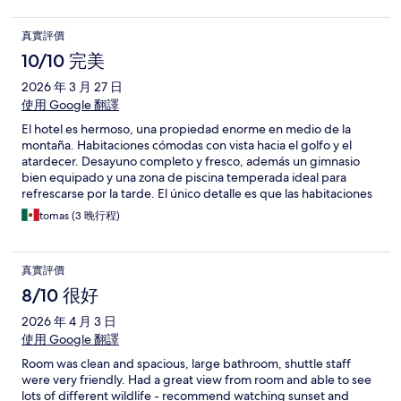
真實評價
10/10 完美
2026 年 3 月 27 日
使用 Google 翻譯
El hotel es hermoso, una propiedad enorme en medio de la
montaña. Habitaciones cómodas con vista hacia el golfo y el
atardecer. Desayuno completo y fresco, además un gimnasio
bien equipado y una zona de piscina temperada ideal para
refrescarse por la tarde. El único detalle es que las habitaciones
están bastante lejos de las zonas comunes, por lo que hay que
tomas (3 晚行程)
desplazarse en vehículo (el hotel proporciona transporte)
真實評價
8/10 很好
2026 年 4 月 3 日
使用 Google 翻譯
Room was clean and spacious, large bathroom, shuttle staff
were very friendly. Had a great view from room and able to see
lots of different wildlife - recommend watching sunset and