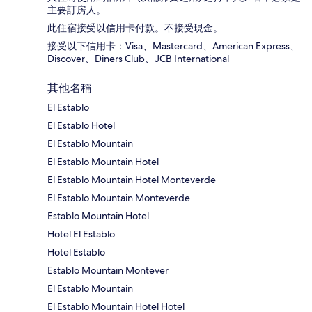
主要訂房人。
此住宿接受以信用卡付款。不接受現金。
接受以下信用卡：Visa、Mastercard、American Express、
Discover、Diners Club、JCB International
其他名稱
El Establo
El Establo Hotel
El Establo Mountain
El Establo Mountain Hotel
El Establo Mountain Hotel Monteverde
El Establo Mountain Monteverde
Establo Mountain Hotel
Hotel El Establo
Hotel Establo
Establo Mountain Montever
El Establo Mountain
El Establo Mountain Hotel Hotel