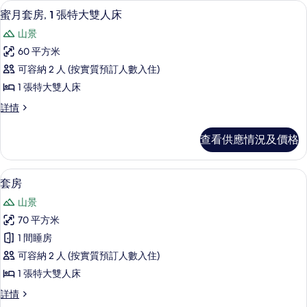
蜜月套房, 1 張特大雙人床 | 浴室 
載
7
蜜月套房, 1 張特大雙人床
入
山景
所
60 平方米
有
可容納 2 人 (按實質預訂人數入住)
蜜
1 張特大雙人床
月
蜜
詳情
套
月
房,
套
查看供應情況及價格
房,
1
1
張
張
套房 | 高級寢具、羽絨被、特厚豪華床
載
6
特
特
套房
入
大
大
山景
雙
所
雙
人
70 平方米
有
床
人
1 間睡房
詳
套
床
情
可容納 2 人 (按實質預訂人數入住)
房
的
1 張特大雙人床
的
相
套
詳情
相
房