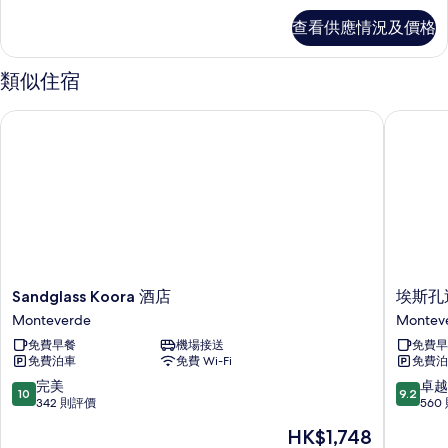
片
片
詳
查看供應情況及價格
情
類似住宿
Sandglass Koora 酒店
埃斯孔迪
Sandglass
埃
Sandglass Koora 酒店
埃斯孔
Koora
斯
Monteverde
Montev
酒
孔
免費早餐
機場接送
免費早
店
迪
免費泊車
免費 Wi-Fi
免費泊
Monteverde
多
山
10.0
9.2
完美
卓越
10
9.2
谷
分
分
342 則評價
560
自
(滿
(滿
現
HK$1,748
然
分
分