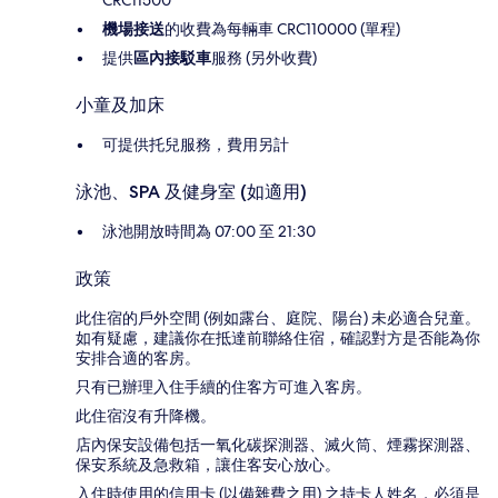
機場接送
的收費為每輛車 CRC110000 (單程)
提供
區內接駁車
服務 (另外收費)
小童及加床
可提供托兒服務，費用另計
泳池、SPA 及健身室 (如適用)
泳池開放時間為 07:00 至 21:30
政策
此住宿的戶外空間 (例如露台、庭院、陽台) 未必適合兒童。
如有疑慮，建議你在抵達前聯絡住宿，確認對方是否能為你
安排合適的客房。
只有已辦理入住手續的住客方可進入客房。
此住宿沒有升降機。
店內保安設備包括一氧化碳探測器、滅火筒、煙霧探測器、
保安系統及急救箱，讓住客安心放心。
入住時使用的信用卡 (以備雜費之用) 之持卡人姓名，必須是