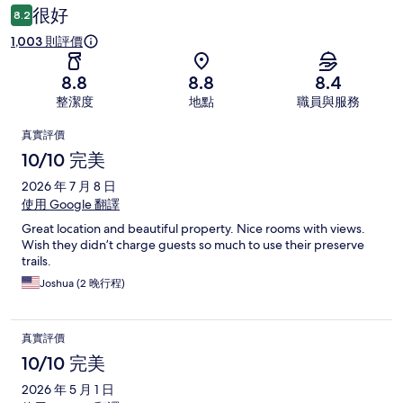
價
很好
8.2
1,003 則評價
8.8
8.8
8.4
整潔度
地點
職員與服務
評
真實評價
價
10/10 完美
2026 年 7 月 8 日
使用 Google 翻譯
Great location and beautiful property. Nice rooms with views.
Wish they didn’t charge guests so much to use their preserve
trails.
Joshua (2 晚行程)
真實評價
10/10 完美
2026 年 5 月 1 日