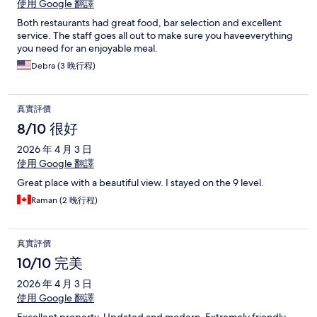
使用 Google 翻譯
Both restaurants had great food, bar selection and excellent
service. The staff goes all out to make sure you haveeverything
you need for an enjoyable meal.
Debra (3 晚行程)
真實評價
8/10 很好
2026 年 4 月 3 日
使用 Google 翻譯
Great place with a beautiful view. I stayed on the 9 level.
Raman (2 晚行程)
真實評價
10/10 完美
2026 年 4 月 3 日
使用 Google 翻譯
Excellent property. Updated and modern. Extremely friendly