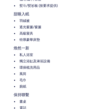
熨斗/熨衫板 (按要求提供)
甜睡入眠
羽絨被
遮光窗簾/窗簾
高級寢具
特厚豪華床墊
煥然一新
私人浴室
獨立浴缸及淋浴設備
環保梳洗用品
風筒
毛巾
廁紙
保持聯繫
書桌
電話