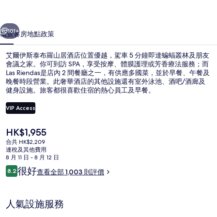
羅
一個
下一個
山
101+
概覽
客房
地點
政策
居
艾爾伊斯泰布羅山居酒店位置優越，駕車 5 分鐘即達蝙蝠叢林及朋友
酒
會議之家。你可到訪 SPA，享受按摩、體膜護理或芳香療法服務；而
Las Riendas是店內 2 間餐廳之一，有供應多國菜，並於早餐、午餐及
店
晚餐時段營業。此奢華酒店的其他設施還有室外泳池、酒吧/酒廊及
相
健身設施。旅客都很喜歡住宿的熱心員工及早餐。
片
VIP Access
集
現
HK$1,955
2 間餐廳；供應早餐、午餐、晚餐和早
價
合共 HK$2,209
HK$1,955
連稅及其他費用
8 月 11 日 - 8 月 12 日
評
很好
8.2
查看全部 1,003 則評價
8.2 分，滿分 10 分，
價
人氣設施服務