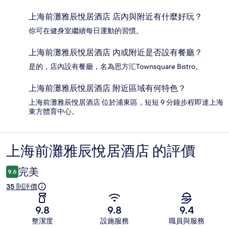
上海前灘雅辰悅居酒店 店內與附近有什麼好玩？
你可在健身室繼續每日運動的習慣。
上海前灘雅辰悅居酒店 內或附近是否設有餐廳？
是的，店內設有餐廳，名為思方汇Townsquare Bistro。
上海前灘雅辰悅居酒店 附近區域有何特色？
上海前灘雅辰悅居酒店 位於浦東區，短短 9 分鐘步程即達上海
東方體育中心。
上海前灘雅辰悅居酒店 的評價
評
價
完美
9.6
35 則評價
9.8
9.8
9.4
整潔度
設施服務
職員與服務