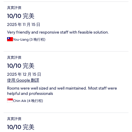
真實評價
10/10 完美
2025 年 11 月 15 日
Very friendly and responsive staff with feasible solution.
You-Liang (3 晚行程)
真實評價
10/10 完美
2025 年 12 月 15 日
使用 Google 翻譯
Rooms were well sized and well maintained. Most staff were
helpful and professionals
Chin Aik (4 晚行程)
真實評價
10/10 完美