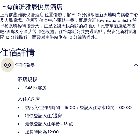
上海前灘雅辰悅居酒店
上海前灘雅辰悅居酒店 位置優越，駕車 10 分鐘即達新天地時尚購物中心
及人民廣場。你可到健身中心運動一番；而思方汇Townsquare Bistro於
早餐及晚餐時段營業，正是之後大快朵頤的好地方！此奢華酒店還有酒
吧/酒廊及小食店等特色設施。住宿鄰近公共交通站點，與凌兆新村站相
隔 12 分鐘路程，而靈岩南路站則在 13 分鐘路程外。
住宿詳情
住宿摘要
酒店規模
246 間客房
入住/退房
登記入住開始時間：15:00；登記入住結束時間：00:00
特快登記入住/退房
最低登記入住年齡 - 18 歲
退房時間為 12:00