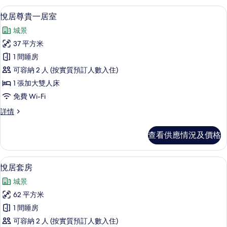
片
詳
悅居尊貴一居室 | 迷你吧贈品、房內夾
載
3
情
悅居尊貴一居室
入
城景
所
37 平方米
有
1 間睡房
悅
可容納 2 人 (按實質預訂人數入住)
居
1 張加大雙人床
尊
免費 Wi-Fi
貴
悅
詳情
一
居
居
尊
查看供應情況及價格
貴
室
一
的
居
悅居套房 | 客廳 | 50 吋LED 電視連
載
6
室
悅居套房
相
入
詳
片
城景
情
所
62 平方米
有
1 間睡房
悅
可容納 2 人 (按實質預訂人數入住)