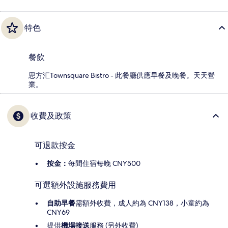
特色
餐飲
思方汇Townsquare Bistro - 此餐廳供應早餐及晚餐。天天營
業。
收費及政策
可退款按金
按金：
每間住宿每晚 CNY500
可選額外設施服務費用
自助早餐
需額外收費，成人約為 CNY138，小童約為
CNY69
提供
機場接送
服務 (另外收費)