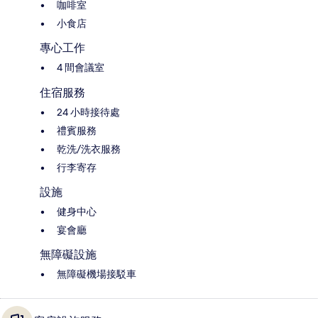
咖啡室
小食店
專心工作
4 間會議室
住宿服務
24 小時接待處
禮賓服務
乾洗/洗衣服務
行李寄存
設施
健身中心
宴會廳
無障礙設施
無障礙機場接駁車