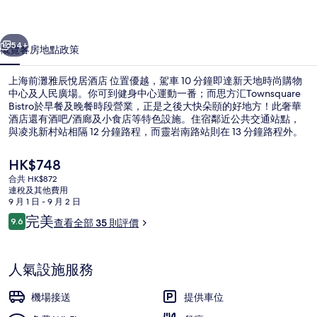
悅
一個
下一個
居
54+
概覽
客房
地點
政策
酒
上海前灘雅辰悅居酒店 位置優越，駕車 10 分鐘即達新天地時尚購物
店
中心及人民廣場。你可到健身中心運動一番；而思方汇Townsquare
Bistro於早餐及晚餐時段營業，正是之後大快朵頤的好地方！此奢華
相
酒店還有酒吧/酒廊及小食店等特色設施。住宿鄰近公共交通站點，
片
與凌兆新村站相隔 12 分鐘路程，而靈岩南路站則在 13 分鐘路程外。
集
現
HK$748
價
合共 HK$872
HK$748
連稅及其他費用
外觀
9 月 1 日 - 9 月 2 日
評
完美
9.6
查看全部 35 則評價
9.6 分，滿分 10 分，
價
人氣設施服務
機場接送
提供車位