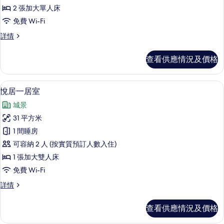
有
2 張加大單人床
悦
免費 Wi-Fi
居
悦
詳情
双
居
床
双
查看供應情況及價格
床
房
房
的
詳
悅居一居室 | 迷你吧贈品、房內夾萬、
載
5
情
悅居一居室
相
入
片
城景
所
31 平方米
有
1 間睡房
悅
可容納 2 人 (按實質預訂人數入住)
居
1 張加大雙人床
一
免費 Wi-Fi
居
悅
詳情
室
居
的
一
查看供應情況及價格
居
相
室