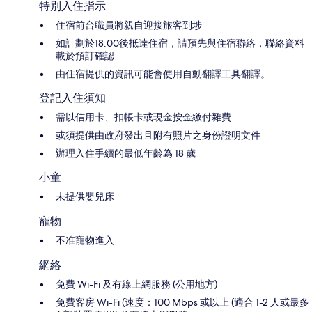
特別入住指示
住宿前台職員將親自迎接旅客到埗
如計劃於18:00後抵達住宿，請預先與住宿聯絡，聯絡資料
載於預訂確認
由住宿提供的資訊可能會使用自動翻譯工具翻譯。
登記入住須知
需以信用卡、扣帳卡或現金按金繳付雜費
或須提供由政府發出且附有照片之身份證明文件
辦理入住手續的最低年齡為 18 歲
小童
未提供嬰兒床
寵物
不准寵物進入
網絡
免費 Wi-Fi 及有線上網服務 (公用地方)
免費客房 Wi-Fi (速度：100 Mbps 或以上 (適合 1-2 人或最多