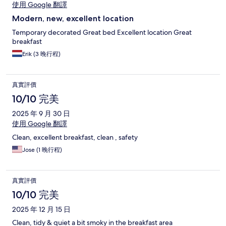
使用 Google 翻譯
Modern, new, excellent location
Temporary decorated Great bed Excellent location Great
breakfast
Erik (3 晚行程)
真實評價
10/10 完美
2025 年 9 月 30 日
使用 Google 翻譯
Clean, excellent breakfast, clean , safety
Jose (1 晚行程)
真實評價
10/10 完美
2025 年 12 月 15 日
Clean, tidy & quiet a bit smoky in the breakfast area