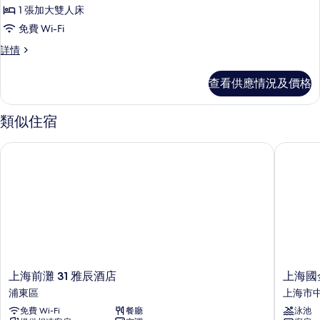
居
1 張加大雙人床
套
免費 Wi-Fi
房
悅
詳情
的
居
相
套
查看供應情況及價格
房
片
詳
情
類似住宿
上海前灘 31 雅辰酒店
上海國金
上
上
上海前灘 31 雅辰酒店
上海國
海
海
浦東區
上海市
前
國
免費 Wi-Fi
餐廳
泳池
灘
金