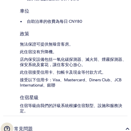
車位
自助泊車的收費為每日 CNY80
政策
無法保證可提供無噪音客房。
此住宿沒有升降機。
店內保安設備包括一氧化碳探測器、滅火筒、煙霧探測器、
保安系統及窗花，讓住客安心放心。
此住宿接受信用卡、扣帳卡及現金等付款方式。
接受以下信用卡：Visa、Mastercard、Diners Club、JCB
International、銀聯
住宿星級
住宿等級由我們的評級系統根據住宿類型、設施和服務決
定。
常見問題