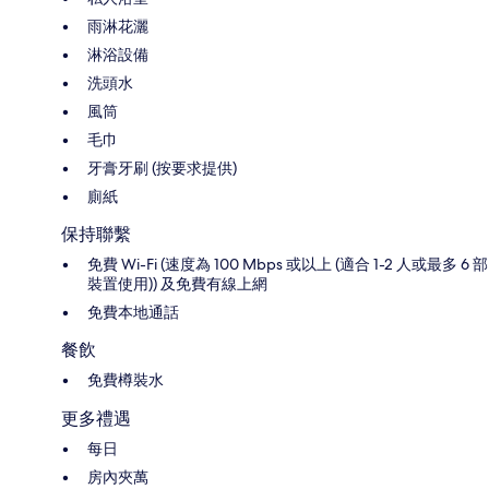
雨淋花灑
淋浴設備
洗頭水
風筒
毛巾
牙膏牙刷 (按要求提供)
廁紙
保持聯繫
免費 Wi-Fi (速度為 100 Mbps 或以上 (適合 1-2 人或最多 6 部
裝置使用)) 及免費有線上網
免費本地通話
餐飲
免費樽裝水
更多禮遇
每日
房內夾萬