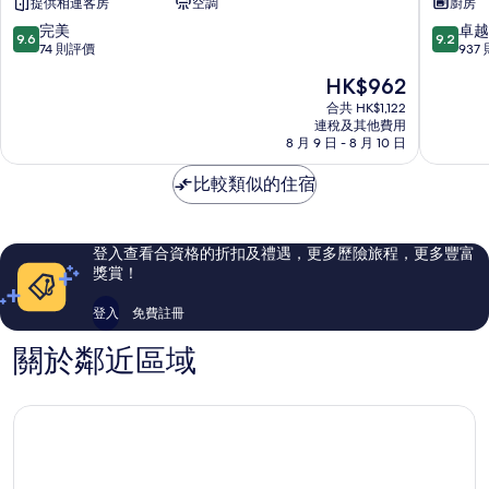
提供相連客房
空調
廚房
31
匯
雅
酒
9.6
9.2
完美
卓越
9.6
9.2
辰
店
分
分
74 則評價
937
酒
式
(滿
(滿
現
HK$962
店
公
分
分
售
浦
寓
為
為
合共 HK$1,122
HK$962
東
連稅及其他費用
上
10
10
8 月 9 日 - 8 月 10 日
區
海
分)，
分)，
市
完
卓
比較類似的住宿
中
美，
越，
心
74
937
則
則
評
評
登入查看合資格的折扣及禮遇，更多歷險旅程，更多豐富
價
價
獎賞！
篇
篇
評
評
登入
免費註冊
價
價
關於鄰近區域