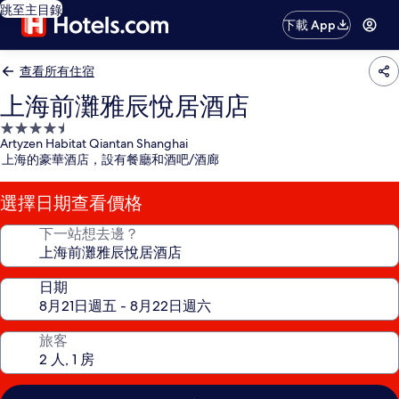
跳至主目錄
下載 App
查看所有住宿
上海前灘雅辰悅居酒店
4.5
Artyzen Habitat Qiantan Shanghai
星
上海的豪華酒店，設有餐廳和酒吧/酒廊
級
住
選擇日期查看價格
宿
下一站想去邊？
日期
旅客