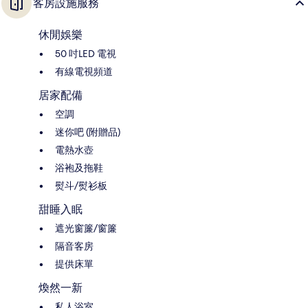
客房設施服務
休閒娛樂
50 吋LED 電視
有線電視頻道
居家配備
空調
迷你吧 (附贈品)
電熱水壺
浴袍及拖鞋
熨斗/熨衫板
甜睡入眠
遮光窗簾/窗簾
隔音客房
提供床單
煥然一新
私人浴室