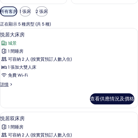
可
所有客房
1 張床
2 張床
用
嘅
正在顯示 5 種房型 (共 5 種)
客
悦居大床房 | 迷你吧贈品、房內夾萬、
載
5
悦居大床房
房
入
篩
城景
所
選
1 間睡房
有
條
可容納 2 人 (按實質預訂人數入住)
悦
件
1 張加大雙人床
居
免費 Wi-Fi
大
悦
詳情
床
居
房
大
查看供應情況及價格
床
的
房
相
詳
悦居双床房 | 迷你吧贈品、房內夾萬、
載
5
情
悦居双床房
片
入
1 間睡房
所
可容納 2 人 (按實質預訂人數入住)