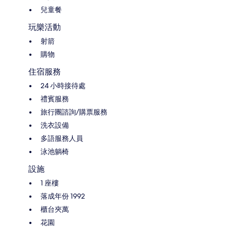
兒童餐
玩樂活動
射箭
購物
住宿服務
24 小時接待處
禮賓服務
旅行團諮詢/購票服務
洗衣設備
多語服務人員
泳池躺椅
設施
1 座樓
落成年份 1992
櫃台夾萬
花園