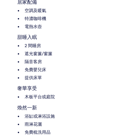
居家配備
空調及暖氣
特濃咖啡機
電熱水壺
甜睡入眠
2 間睡房
遮光窗簾/窗簾
隔音客房
免費嬰兒床
提供床單
奢華享受
木板平台或庭院
煥然一新
浴缸或淋浴設施
雨淋花灑
免費梳洗用品