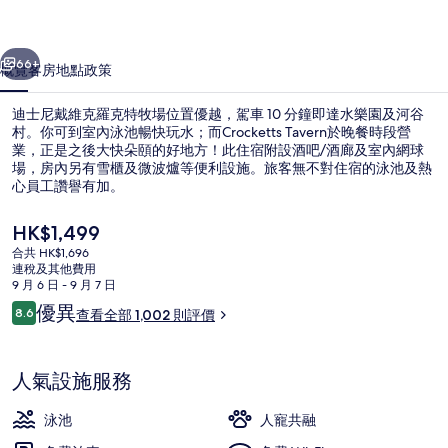
羅
一個
下一個
克
66+
概覽
客房
地點
政策
特
迪士尼戴維克羅克特牧場位置優越，駕車 10 分鐘即達水樂園及河谷
牧
村。你可到室內泳池暢快玩水；而Crocketts Tavern於晚餐時段營
業，正是之後大快朵頤的好地方！此住宿附設酒吧/酒廊及室內網球
場
場，房內另有雪櫃及微波爐等便利設施。旅客無不對住宿的泳池及熱
相
心員工讚譽有加。
片
現
HK$1,499
價
集
合共 HK$1,696
HK$1,499
連稅及其他費用
室內泳池；09:00 至 22:00 開放；躺椅
9 月 6 日 - 9 月 7 日
評
優異
8.6
查看全部 1,002 則評價
8.6 分，滿分 10 分，
價
人氣設施服務
泳池
人寵共融