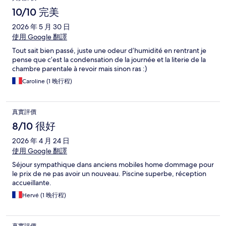
10/10 完美
2026 年 5 月 30 日
使用 Google 翻譯
Tout sait bien passé, juste une odeur d’humidité en rentrant je
pense que c’est la condensation de la journée et la literie de la
chambre parentale à revoir mais sinon ras :)
Caroline (1 晚行程)
真實評價
8/10 很好
2026 年 4 月 24 日
使用 Google 翻譯
Séjour sympathique dans anciens mobiles home dommage pour
le prix de ne pas avoir un nouveau. Piscine superbe, réception
accueillante.
Hervé (1 晚行程)