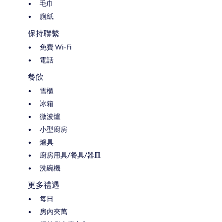
毛巾
廁紙
保持聯繫
免費 Wi-Fi
電話
餐飲
雪櫃
冰箱
微波爐
小型廚房
爐具
廚房用具/餐具/器皿
洗碗機
更多禮遇
每日
房內夾萬