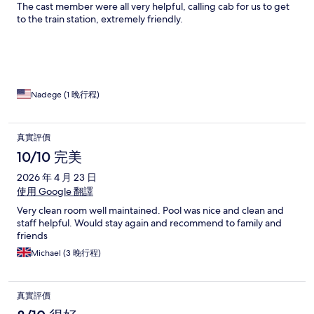
The cast member were all very helpful, calling cab for us to get
to the train station, extremely friendly.
Nadege (1 晚行程)
真實評價
10/10 完美
2026 年 4 月 23 日
使用 Google 翻譯
Very clean room well maintained. Pool was nice and clean and
staff helpful. Would stay again and recommend to family and
friends
Michael (3 晚行程)
真實評價