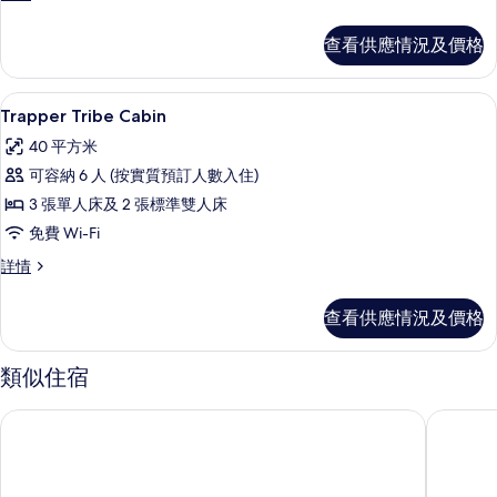
Standard
的
Cabin
查看供應情況及價格
相
詳
情
片
2 間睡房、房內夾萬、遮光窗簾/窗簾
載
3
Trapper Tribe Cabin
入
40 平方米
所
可容納 6 人 (按實質預訂人數入住)
有
3 張單人床及 2 張標準雙人床
Trapper
免費 Wi-Fi
Tribe
Trapper
詳情
Cabin
Tribe
的
Cabin
查看供應情況及價格
相
詳
情
片
類似住宿
法蘭西島萬豪鄉村酒店
夏安迪士