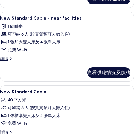
的
詳
情
相
2 間睡房、房內夾萬、遮光窗簾/窗簾
載
片
8
New Standard Cabin - near facilities
入
1 間睡房
所
可容納 6 人 (按實質預訂人數入住)
有
1 張加大雙人床及 4 張單人床
New
免費 Wi-Fi
Standard
New
詳情
Cabin
Standard
-
Cabin
查看供應情況及價格
near
-
facilities
near
facilities
的
2 間睡房、房內夾萬、遮光窗簾/窗簾
載
5
詳
New Standard Cabin
相
入
情
40 平方米
片
所
可容納 6 人 (按實質預訂人數入住)
有
1 張標準雙人床及 2 張單人床
New
免費 Wi-Fi
Standard
New
詳情
Cabin