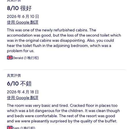
真實評價
8/10 很好
2026 年 6 月 10 日
使用 Google 翻譯
This was one of the newly refurbished cabins. The
accomodation was good, but the loss of the second toilet which
was in the original cabins was disappointing. Also, you could
hear the toilet flush in the adjoining bedroom, which was a
problem for us.
Gerald (1 晚行程)
真實評價
6/10 不錯
2026 年 4 月 18 日
使用 Google 翻譯
The room was very basic and tired. Cracked floor in places too
which was a bit dangerous for the children. It was clean though
and beds were comfortable. The rest of the resort was good
and we were pleasantly surprised by the quality of the buffet.
Sam (1 晚行程)