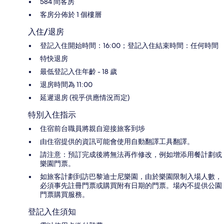
584 間客房
客房分佈於 1 個樓層
入住/退房
登記入住開始時間：16:00；登記入住結束時間：任何時間
特快退房
最低登記入住年齡 - 18 歲
退房時間為 11:00
延遲退房 (視乎供應情況而定)
特別入住指示
住宿前台職員將親自迎接旅客到埗
由住宿提供的資訊可能會使用自動翻譯工具翻譯。
請注意：預訂完成後將無法再作修改，例如增添用餐計劃或
樂園門票。
如旅客計劃到訪巴黎迪士尼樂園，由於樂園限制入場人數，
必須事先註冊門票或購買附有日期的門票。場內不提供公園
門票購買服務。
登記入住須知