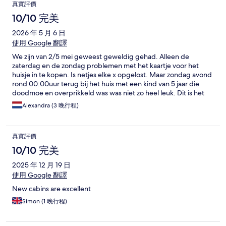
真實評價
10/10 完美
2026 年 5 月 6 日
使用 Google 翻譯
We zijn van 2/5 mei geweest geweldig gehad. Alleen de
zaterdag en de zondag problemen met het kaartje voor het
huisje in te kopen. Is netjes elke x opgelost. Maar zondag avond
rond 00:00uur terug bij het huis met een kind van 5 jaar die
doodmoe en overprikkeld was was niet zo heel leuk. Dit is het
enige minpuntje voor de rest was alles super schoon netjes enz.
Alexandra (3 晚行程)
真實評價
10/10 完美
2025 年 12 月 19 日
使用 Google 翻譯
New cabins are excellent
Simon (1 晚行程)