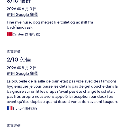
8/10 很好
2026 年 6 月 3 日
使用 Google 翻譯
Fine nye huse, dog meget lille toilet og adskilt fra
bad/håndvask.
Carsten (2 晚行程)
真實評價
2/10 欠佳
2026 年 8 月 2 日
使用 Google 翻譯
La poubelle de la salle de bain était pas vidé avec des tampons
hygiéniques je vous passe les détails pas de gel douche dans la
baignoire sur un lit les draps n'avait pas été changé le sol était
pas très propre nous avons appelé la réception par deux fois
avant qu'il se déplace quand ils sont venus ils n'avaient toujours
pas changé la poubelle la qualité de service est à revoir
Bruno (1 晚行程)
dommage
真實評價