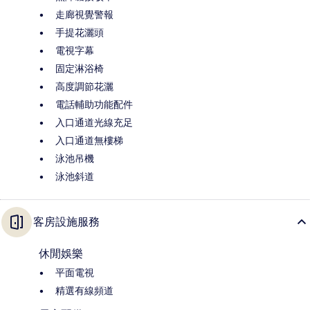
走廊視覺警報
手提花灑頭
電視字幕
固定淋浴椅
高度調節花灑
電話輔助功能配件
入口通道光線充足
入口通道無樓梯
泳池吊機
泳池斜道
客房設施服務
休閒娛樂
平面電視
精選有線頻道