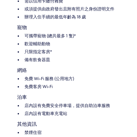
需以信用卡繳付雜費
或須提供由政府發出且附有照片之身份證明文件
辦理入住手續的最低年齡為 18 歲
寵物
可攜帶寵物 (總共最多 1 隻)*
歡迎輔助動物
只限指定客房*
備有飲食器皿
網絡
免費 Wi-Fi 服務 (公用地方)
免費客房 Wi-Fi
泊車
店內設有免費安全停車場，提供自助泊車服務
店內設有電動車充電站
其他資訊
禁煙住宿