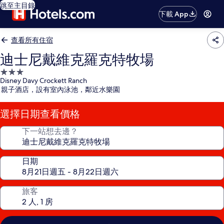
跳至主目錄
下載 App
查看所有住宿
迪士尼戴維克羅克特牧場
3.0
Disney Davy Crockett Ranch
星
親子酒店，設有室內泳池，鄰近水樂園
級
住
選擇日期查看價格
宿
下一站想去邊？
日期
旅客