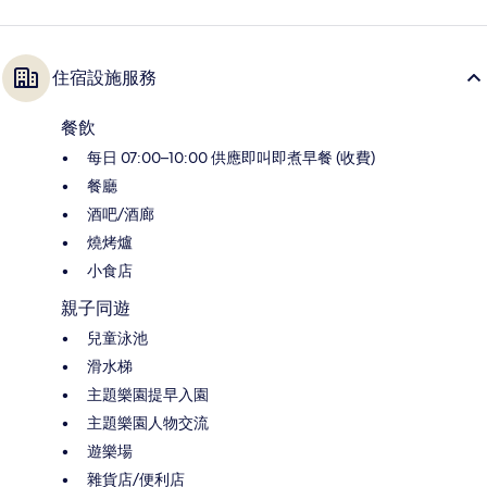
住宿設施服務
餐飲
每日 07:00–10:00 供應即叫即煮早餐 (收費)
餐廳
酒吧/酒廊
燒烤爐
小食店
親子同遊
兒童泳池
滑水梯
主題樂園提早入園
主題樂園人物交流
遊樂場
雜貨店/便利店