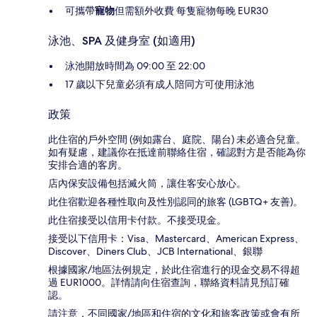
可攜帶
寵物
但需額外收費 每隻寵物每晚 EUR30
泳池、SPA 及健身室 (如適用)
泳池開放時間為 09:00 至 22:00
17 歲以下兒童必須有成人陪同方可使用泳池
政策
此住宿的戶外空間 (例如露台、庭院、陽台) 未必適合兒童。
如有疑慮，建議你在抵達前聯絡住宿，確認對方是否能為你
安排合適的客房。
店內保安設備包括滅火筒，讓住客安心放心。
此住宿歡迎各種性取向及性別認同的旅客 (LGBTQ+ 友善)。
此住宿接受以信用卡付款。不接受現金。
接受以下信用卡：Visa、Mastercard、American Express、
Discover、Diners Club、JCB International、銀聯
根據國家/地區法例規定，於此住宿進行的現金交易不得超
過 EUR1000。詳情請向住宿查詢，聯絡資料請見預訂確
認。
請注意，不同國家/地區和住宿的文化和旅客政策或會有所