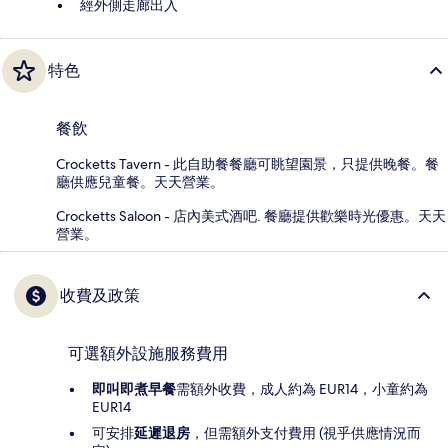
經外側走廊出入
特色
餐飲
Crocketts Tavern - 此自助餐餐廳可眺望園景，只提供晚餐。餐
廳供應兒童餐。天天營業。
Crocketts Saloon - 店內美式酒吧. 餐廳提供歡樂時光優惠。天天
營業。
收費及政策
可選額外設施服務費用
即叫即煮早餐
需額外收費，成人約為 EUR14，小童約為
EUR14
可安排
延遲退房
，但需額外支付費用 (視乎供應情況而