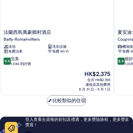
法
夏
法蘭西島萬豪鄉村酒店
夏安迪
蘭
安
Bailly-Romainvilliers
Coupvr
西
迪
泳池
洗衣設施
機場接
島
士
免費泊車
免費 Wi-Fi
免費 Wi
萬
尼
豪
酒
9.4
8.4
完美
很好
9.4
8.4
鄉
店
分
分
1,046 則評價
1,0
村
Coupvra
(滿
(滿
現
HK$2,375
酒
分
分
售
店
為
為
合共 HK$2,765
HK$2,375
Bailly-
連稅及其他費用
10
10
8 月 31 日 - 9 月 1 日
Romainvilliers
分)，
分)，
完
很
比較類似的住宿
美，
好，
1,046
1,005
則
則
評
評
登入查看合資格的折扣及禮遇，更多歷險旅程，更多豐富
價
價
獎賞！
篇
篇