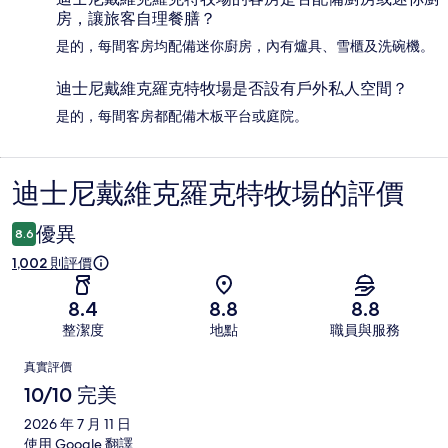
房，讓旅客自理餐膳？
是的，每間客房均配備迷你廚房，內有爐具、雪櫃及洗碗機。
迪士尼戴維克羅克特牧場是否設有戶外私人空間？
是的，每間客房都配備木板平台或庭院。
迪士尼戴維克羅克特牧場的評價
評
價
優異
8.6
1,002 則評價
8.4
8.8
8.8
整潔度
地點
職員與服務
評
真實評價
價
10/10 完美
2026 年 7 月 11 日
使用 Google 翻譯