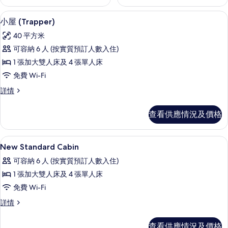
2 間睡房、房內夾萬、遮光窗簾/窗簾
載
12
小屋 (Trapper)
入
40 平方米
所
可容納 6 人 (按實質預訂人數入住)
有
1 張加大雙人床及 4 張單人床
小
免費 Wi-Fi
屋
小
詳情
(Trapper)
屋
的
(Trapper)
查看供應情況及價格
詳
相
情
片
2 間睡房、房內夾萬、遮光窗簾/窗簾
載
8
New Standard Cabin
入
可容納 6 人 (按實質預訂人數入住)
所
1 張加大雙人床及 4 張單人床
有
免費 Wi-Fi
New
New
詳情
Standard
Standard
Cabin
Cabin
查看供應情況及價格