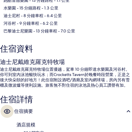
跑酷冒險樂園
- 13 分鐘路程
- 1.1 公里
水樂園
- 15 分鐘路程
- 1.3 公里
迪士尼村
- 8 分鐘車程
- 6.4 公里
河谷村
- 9 分鐘車程
- 6.2 公里
巴黎迪士尼樂園
- 13 分鐘車程
- 7.0 公里
住宿資料
迪士尼戴維克羅克特牧場
迪士尼戴維克羅克特牧場位置優越，駕車 10 分鐘即達水樂園及河谷村。
你可到室內泳池暢快玩水；而Crocketts Tavern於晚餐時段營業，正是之
後大快朵頤的好地方！此住宿附設酒吧/酒廊及室內網球場，房內另有雪
櫃及微波爐等便利設施。旅客無不對住宿的泳池及熱心員工讚譽有加。
住宿詳情
住宿摘要
酒店規模