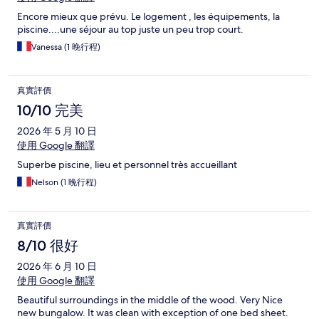
Encore mieux que prévu. Le logement , les équipements, la
piscine....une séjour au top juste un peu trop court.
Vanessa (1 晚行程)
真實評價
10/10 完美
2026 年 5 月 10 日
使用 Google 翻譯
Superbe piscine, lieu et personnel très accueillant
Nelson (1 晚行程)
真實評價
8/10 很好
2026 年 6 月 10 日
使用 Google 翻譯
Beautiful surroundings in the middle of the wood. Very Nice
new bungalow. It was clean with exception of one bed sheet.