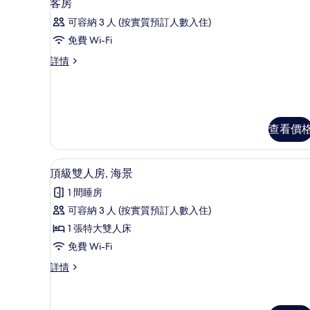
7
客房
入
可容納 3 人 (按實質預訂人數入住)
所
免費 Wi-Fi
有
客
詳情
客
房
房
詳
情
的
相
查看價
片
海灘/海景
載
4
頂級雙人房, 海景
入
1 間睡房
所
可容納 3 人 (按實質預訂人數入住)
有
1 張特大雙人床
頂
免費 Wi-Fi
級
頂
詳情
雙
級
人
雙
人