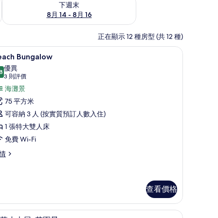
下週末
8月 14 - 8月 16
正在顯示 12 種房型 (共 12 種)
| 客廳 | 36 吋LCD 電視連有線電視頻道、電視
Beach Bungalow | 海灘/海景
載
4
each Bungalow
入
優異
8
8.8 分，滿分 10 分
所
(3
3 則評價
則
有
海灘景
評
each
75 平方米
價)
ungalow
可容納 3 人 (按實質預訂人數入住)
的
1 張特大雙人床
相
免費 Wi-Fi
片
ach
情
ngalow
查看價格
窗簾
迷你吧、房內夾萬、書桌、遮光窗簾/窗簾
載