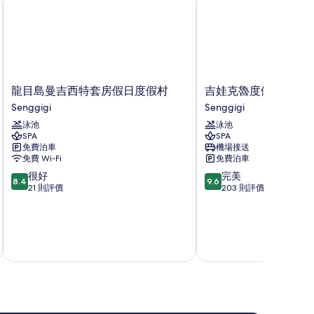
相
片
龍
吉
龍目島曼吉西特套房假日度假村
吉娃克魯度假酒店
目
娃
Senggigi
Senggigi
島
克
泳池
泳池
曼
魯
SPA
SPA
吉
度
免費泊車
機場接送
西
假
免費 Wi-Fi
免費泊車
特
酒
8.4
9.6
很好
完美
套
店
8.4
9.6
分
分
21 則評價
203 則評價
房
Senggigi
(滿
(滿
假
分
分
日
為
為
度
10
10
假
9
分)，
分)，
村
很
完
Senggigi
好，
美，
21
203
則
則
評
評