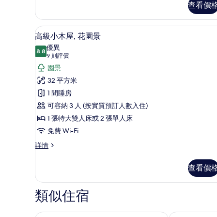
房,
房,
查看價
海
海
景
景
迷你吧、房內夾萬、書桌、遮光
載
詳
4
高級小木屋, 花園景
的
情
入
優異
相
8.8
8.8 分，滿分 10 分
所
(9
9 則評價
片
則
有
園景
評
高
32 平方米
價)
級
1 間睡房
小
可容納 3 人 (按實質預訂人數入住)
木
1 張特大雙人床或 2 張單人床
屋,
免費 Wi-Fi
花
高
詳情
級
園
小
查看價
景
木
屋,
的
花
類似住宿
相
園
景
片
詳
龍目島聖吉吉梅魯瑪塔
龍目島天堂度