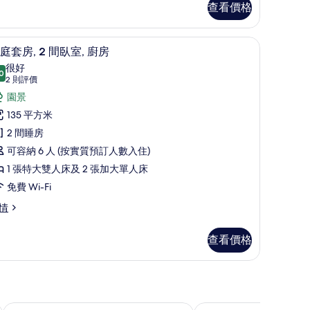
海
查看價格
景
Tropical)
家庭套房, 2 間臥室, 廚房 | 園景
載
7
ropical)
的
庭套房, 2 間臥室, 廚房
入
很好
相
0
8.0 分，滿分 10 分
所
(2
2 則評價
片
則
有
園景
評
家
135 平方米
價)
庭
2 間睡房
套
可容納 6 人 (按實質預訂人數入住)
,
1 張特大雙人床及 2 張加大單人床
免費 Wi-Fi
間
情
臥
,
查看價格
廚
房
的
龍目島曼吉西特套房假日度假村
吉娃克魯度假酒店