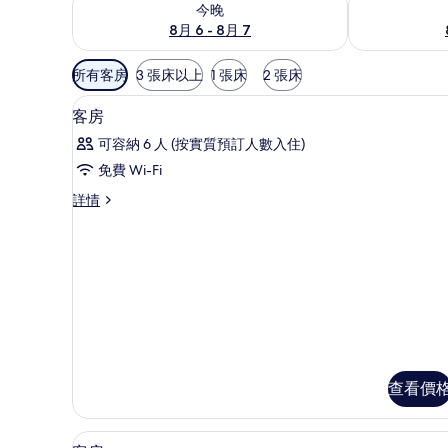
今晚
8月 6 - 8月 7
可
所有客房
3 張床以上
1 張床
2 張床
用
迷你吧、房內夾萬、書桌、遮光
載
嘅
7
客房
入
客
可容納 6 人 (按實質預訂人數入住)
房
所
免費 Wi-Fi
篩
有
選
客
詳情
客
房
條
房
詳
件
情
的
相
片
查看價
迷你吧、房內夾萬、書桌、遮光
載