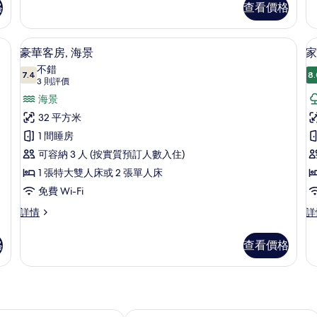
屋,
格
查看價格
木
房,
花
屋,
海
(
園
花
景
窗簾/窗簾
海灘/海景
載
4
園
(T
豪華客房, 海景
家
景
入
景
詳
不錯
(Tropical)
(Tropical)
7.4
情
8.
7.4 分，滿分 10 分
所
(3
3 則評價
的
詳
則
有
海景
情
相
評
豪
32 平方米
片
價)
華
1 間睡房
客
可容納 3 人 (按實質預訂人數入住)
房,
1 張特大雙人床或 2 張單人床
房
2
海
免費 Wi-Fi
景
豪
家
詳情
詳
華
庭
的
客
套
室
格
查看價格
相
房,
房,
海
2
片
景
間
詳
臥
情
室,
廚
假酒店
隆波克 Katamaran 酒店及度假村