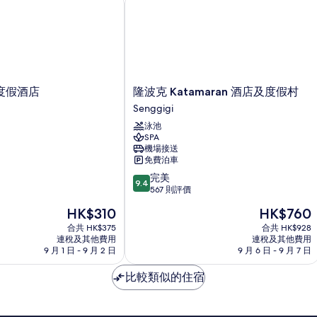
房
詳
情
隆
度假酒店
隆波克 Katamaran 酒店及度假村
波
Senggigi
克
泳池
Katamaran
SPA
酒
機場接送
店
免費泊車
及
9.4
完美
度
9.4
分
567 則評價
假
(滿
村
現
現
HK$310
HK$760
分
Senggigi
售
售
為
合共 HK$375
合共 HK$928
HK$310
HK$760
連稅及其他費用
連稅及其他費用
10
9 月 1 日 - 9 月 2 日
9 月 6 日 - 9 月 7 日
分)，
完
比較類似的住宿
美，
567
則
評