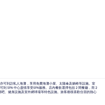
創作者影片
而你亦可到訪私人海灘，享用免費海灘小屋、太陽傘及躺椅等設施。室
SPA 中心盡情享受SPA服務。店內餐飲選擇包括 2 間餐廳，而 2
酒吧、健身設施及室外網球場等特色設施。旅客都很喜歡住宿的熱心
2 間餐廳；