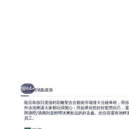
度
假
村
相
片
集
64+
概覽
客房
地點
政策
龍目島假日度假村距離聖吉吉藝術市場僅 5 分鐘車程，
外泳池將讓大家都玩得開心；而如果你想好好慰勞自己，還可到 
間酒吧/酒廊則是輕呷冰爽飲品的好去處。此住宿還有池畔
員工。