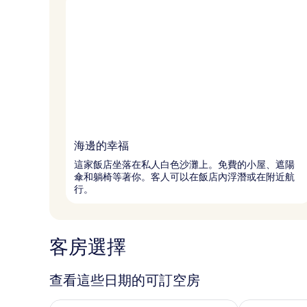
海邊的幸福
這家飯店坐落在私人白色沙灘上。免費的小屋、遮陽
傘和躺椅等著你。客人可以在飯店內浮潛或在附近航
行。
客房選擇
查看這些日期的可訂空房
查看今晚 8月 6 - 8月 7的可訂空房
查看明日 8月 