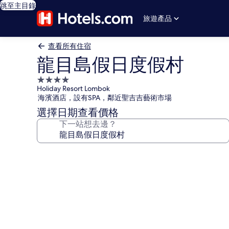
跳至主目錄
旅遊產品
查看所有住宿
龍目島假日度假村
4.0
Holiday Resort Lombok
星
海濱酒店，設有SPA，鄰近聖吉吉藝術市場
級
選擇日期查看價格
住
下一站想去邊？
宿
龍
目
島
假
日