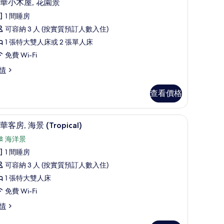
4
華小木屋, 花園景
入
1 間睡房
所
可容納 3 人 (按實質預訂人數入住)
有
1 張特大雙人床或 2 張單人床
豪
免費 Wi-Fi
華
情
小
木
查看價格
,
花
窗簾
海灘/海景
載
4
華客房, 海景 (Tropical)
園
入
景
海洋景
所
的
1 間睡房
有
相
可容納 3 人 (按實質預訂人數入住)
豪
片
1 張特大雙人床
華
免費 Wi-Fi
客
情
,