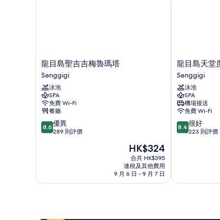
情
龍
龍
龍目島聖吉吉梅魯瑪塔
龍目島天堂
目
目
Senggigi
Senggigi
島
島
泳池
泳池
聖
天
SPA
SPA
吉
堂
免費 Wi-Fi
機場接送
吉
度
餐廳
免費 Wi-Fi
梅
假
8.6
8.4
優異
很好
魯
酒
8.6
8.4
分
分
289 則評價
223 則評價
瑪
店
(滿
(滿
塔
Senggigi
現
HK$324
分
分
Senggigi
售
為
為
合共 HK$395
HK$324
連稅及其他費用
10
10
9 月 6 日 - 9 月 7 日
分)，
分)，
優
很
異，
好，
289
223
則
則
評
評