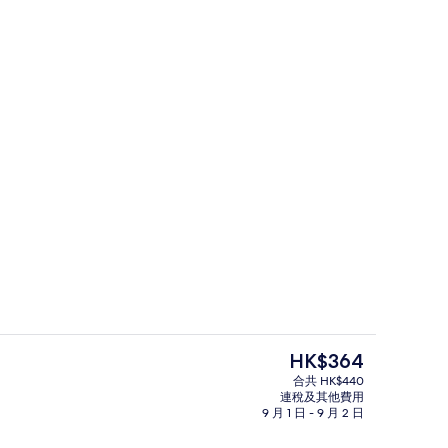
大堂
現
HK$364
價
合共 HK$440
HK$364
連稅及其他費用
供應早餐、午餐和晚餐
大堂休息區
9 月 1 日 - 9 月 2 日