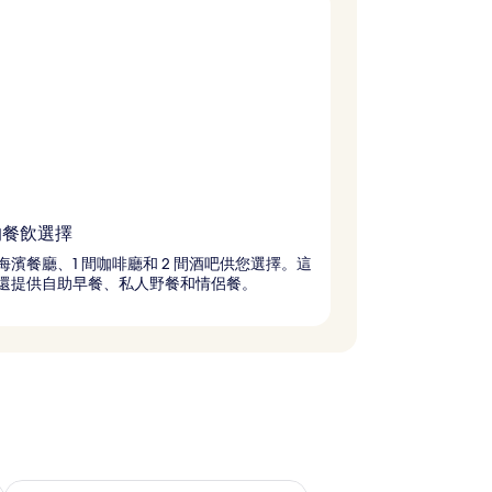
的餐飲選擇
間海濱餐廳、1 間咖啡廳和 2 間酒吧供您選擇。這
還提供自助早餐、私人野餐和情侶餐。
查看下週末 8月 14 - 8月 16的可訂空房