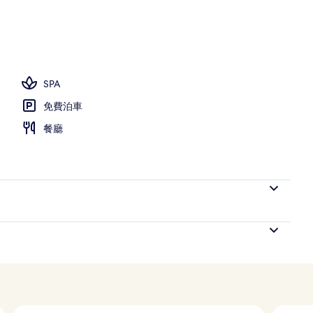
池傘、躺椅
SPA
免費泊車
餐廳