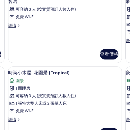
4
臥
客房
豪
泳
入
室,
可容納 3 人 (按實質預訂人數入住)
私
池,
所
人
免費 Wi-Fi
海
有
泳
客
詳情
池,
灘
客
房
海
景
房
詳
灘
豪
詳
情
景
的
的
華
詳
相
相
小
情
格
查看價格
木
片
片
屋
屋,
花
迷你吧、房內夾萬、書桌、遮光窗簾/
載
4
園
時尚小木屋, 花園景 (Tropical)
豪
入
景
園景
詳
所
情
1 間睡房
有
可容納 3 人 (按實質預訂人數入住)
時
1 張特大雙人床或 2 張單人床
尚
免費 Wi-Fi
小
時
豪
詳情
詳
木
房
尚
華
小
客