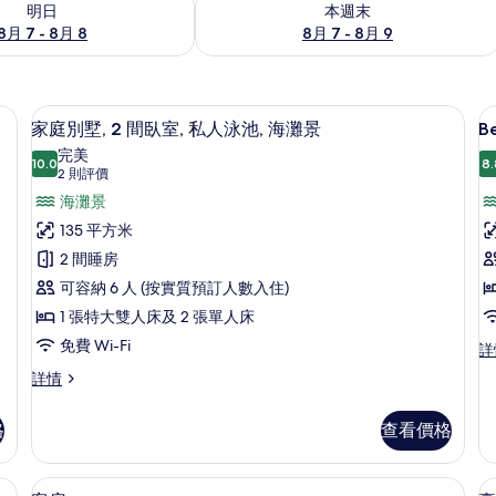
明日
本週末
8月 7 - 8月 8
8月 7 - 8月 9
窗簾/窗簾
家庭別墅, 2 間臥室, 私人泳池, 海灘景 
載
8
家庭別墅, 2 間臥室, 私人泳池, 海灘景
B
入
完美
10.0
8.
10.0 分，滿分 10 分
所
(2
2 則評價
則
有
海灘景
評
B
家
135 平方米
價)
B
庭
2 間睡房
別
可容納 6 人 (按實質預訂人數入住)
墅,
1 張特大雙人床及 2 張單人床
2
免費 Wi-Fi
Be
詳
Bu
間
家
詳情
詳
庭
臥
情
別
室,
格
查看價格
墅,
私
2
間
窗簾/窗簾
人
迷你吧、房內夾萬、書桌、遮光窗簾/
載