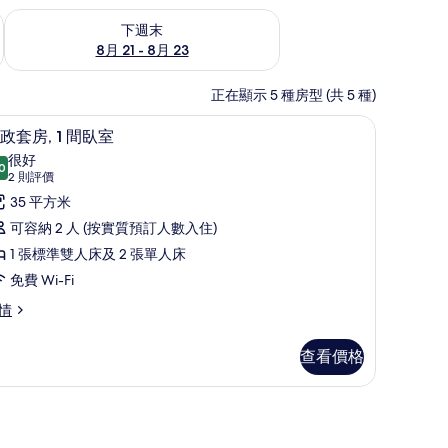
查看下週末 8月 21 - 8月 23的可訂空房
下週末
8月 21 - 8月 23
正在顯示 5 種房型 (共 5 種)
行政套房, 1 間臥室 | 高級寢具、迷你吧、房內
載
6
政套房, 1 間臥室
入
很好
0
8.0 分，滿分 10 分
所
(2
2 則評價
則
有
35 平方米
評
行
可容納 2 人 (按實質預訂人數入住)
價)
政
1 張標準雙人床及 2 張單人床
套
免費 Wi-Fi
,
情
間
查看價格
臥
室
的