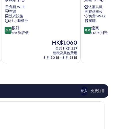
酒
中
免費 Wi-Fi
人寵共融
店
心
空調
提供車位
康
奧
洗衣設施
免費 Wi-Fi
城
科
24 小時櫃台
餐廳
市
酒
8.2
8.8
很好
優異
中
店
8.2
8.8
分
分
725 則評價
1,005 則評價
心
康
(滿
(滿
城
現
HK$1,060
分
分
市
售
為
為
合共 HK$1,227
中
HK$1,060
連稅及其他費用
10
10
心
8 月 30 日 - 8 月 31 日
9
分)，
分)，
很
優
好，
異，
725
1,005
則
則
評
評
價
價
登入
免費註冊
篇
篇
評
評
價
價