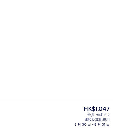
迷你吧、房內夾萬、書桌
外觀
現
HK$1,047
價
合共 HK$1,212
HK$1,047
連稅及其他費用
用餐區
8 月 30 日 - 8 月 31 日