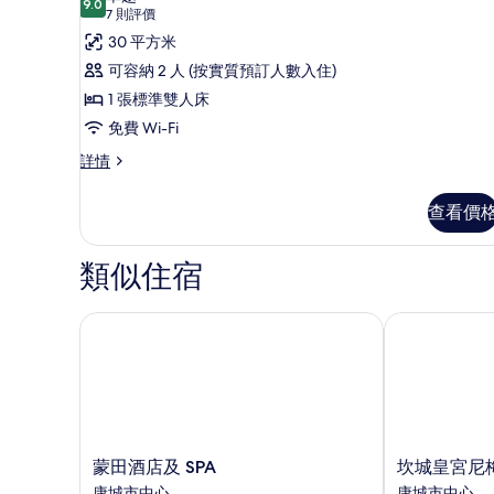
情
9.0
9.0 分，滿分 10 分
所
(7
片
7 則評價
則
有
30 平方米
評
高
可容納 2 人 (按實質預訂人數入住)
價)
級
1 張標準雙人床
套
免費 Wi-Fi
房,
高
詳情
級
1
套
張
查看價
房,
標
1
張
類似住宿
準
標
雙
準
雙
蒙田酒店及 SPA
坎城皇宮尼梅
人
人
床
床
詳
的
情
相
片
蒙
坎
蒙田酒店及 SPA
坎城皇宮尼
田
城
康城市中心
康城市中心