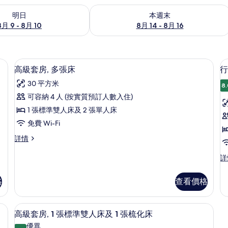
 - 8月 10的可訂空房
查看本週末 8月 14 - 8月 16的可訂空房
明日
本週末
8月 9 - 8月 10
8月 14 - 8月 16
、書桌
高級寢具、迷你吧、房內夾萬、書桌
載
6
高級套房, 多張床
行
入
30 平方米
8.
所
可容納 4 人 (按實質預訂人數入住)
有
1 張標準雙人床及 2 張單人床
高
免費 Wi-Fi
級
高
詳情
套
級
房,
房
套
行
詳
房,
政
1
多
多
套
格
查看價格
張
張
房,
床
1
床
詳
間
、書桌
高級寢具、迷你吧、房內夾萬、書桌
載
的
情
5
臥
高級套房, 1 張標準雙人床及 1 張梳化床
入
室
相
優異