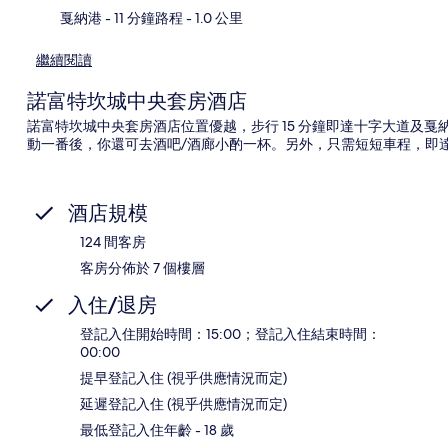
戛納港
- 11 分鐘路程
- 1.0 公里
繼續閱讀
諾富特坎城中央套房酒店
諾富特坎城中央套房酒店位置優越，步行 15 分鐘即達十字大道及
動一番後，你還可去酒吧/酒廊小酌一杯。另外，只需短短車程，即
酒店規模
124 間客房
客房分佈於 7 個樓層
入住/退房
登記入住開始時間：15:00；登記入住結束時間：
00:00
提早登記入住 (視乎供應情況而定)
延遲登記入住 (視乎供應情況而定)
最低登記入住年齡 - 18 歲