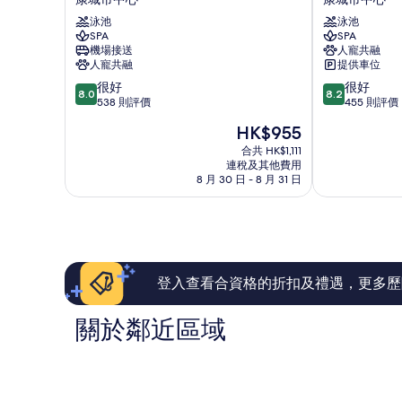
酒
皇
泳池
泳池
店
宮
SPA
SPA
及
尼
機場接送
人寵共融
SPA
梅
人寵共融
提供車位
康
亞
8.0
8.2
很好
很好
城
公
8.0
8.2
分
分
538 則評價
455 則評價
市
寓
(滿
(滿
中
酒
現
HK$955
分
分
心
店
售
為
為
合共 HK$1,111
康
HK$955
連稅及其他費用
10
10
城
8 月 30 日 - 8 月 31 日
分)，
分)，
市
很
很
中
好，
好，
心
538
455
則
則
評
評
價
價
登入查看合資格的折扣及禮遇，更多歷
篇
篇
評
評
關於鄰近區域
價
價