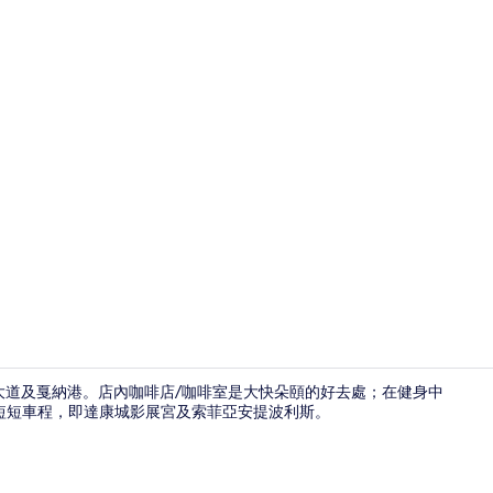
高級寢具、
字大道及戛納港。店內咖啡店/咖啡室是大快朵頤的好去處；在健身中
短短車程，即達康城影展宮及索菲亞安提波利斯。
外觀