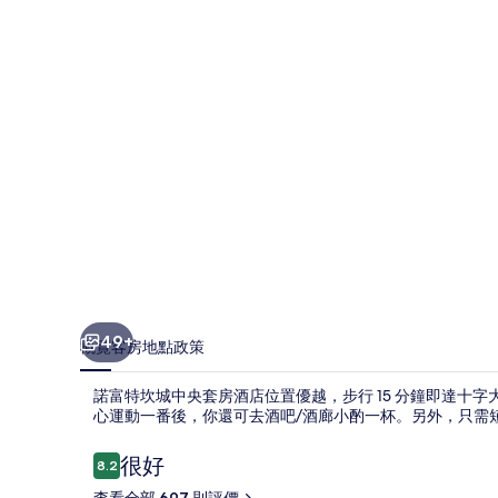
中
央
套
房
酒
店
相
片
集
49+
概覽
客房
地點
政策
諾富特坎城中央套房酒店位置優越，步行 15 分鐘即達十
心運動一番後，你還可去酒吧/酒廊小酌一杯。另外，只需
評
很好
8.2
8.2 分，滿分 10 分，
價
查看全部 697 則評價