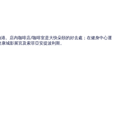
戛納港。店內咖啡店/咖啡室是大快朵頤的好去處；在健身中心運
達康城影展宮及索菲亞安提波利斯。