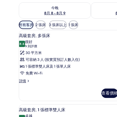
查看今晚 8月 8 - 8月 9的可訂空房
查看明日 8月 9
今晚
8月 8 - 8月 9
可
所有客房
2 張床
3 張床以上
1 張床
用
高級寢具、迷你吧、房內夾萬
載
嘅
6
高級套房, 多張床
入
客
很好
8.4
房
8.4 分，滿分 10 分
所
(9
9 則評價
篩
則
有
30 平方米
選
評
高
可容納 3 人 (按實質預訂人數入住)
條
價)
級
1 張標準雙人床及 1 張單人床
件
套
免費 Wi-Fi
房,
高
詳情
級
多
套
查看價
張
房,
多
床
張
高級寢具、迷你吧、房內夾萬
載
的
6
床
高級套房, 1 張標準雙人床
入
詳
相
卓越