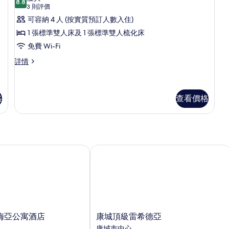
8.8
詳
8.8 分，滿分 10 分
所
(3
片
3 則評價
情
則
有
可容納 4 人 (按實質預訂人數入住)
評
高
1 張標準雙人床及 1 張標準雙人梳化床
價)
級
免費 Wi-Fi
套
高
詳情
級
房,
套
1
房,
張
1
格
查看價格
張
標
標
準
準
雙
雙
人
亞公寓酒店
康城頂級雷希德亞
人
床
及
床
1
及
張
梳
1
化
張
床
康
梳
梅亞公寓酒店
康城頂級雷希德亞
詳
城
情
康城市中心