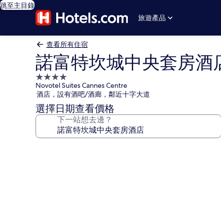
跳至主目錄
旅遊產品
查看所有住宿
諾富特坎城中央套房酒
4.0
Novotel Suites Cannes Centre
星
酒店，設有酒吧/酒廊，鄰近十字大道
級
選擇日期查看價格
住
下一站想去邊？
宿
諾
富
特
坎
城