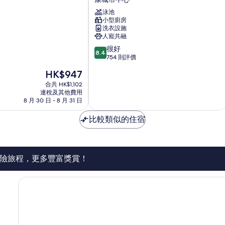
化
頂
泳池
床
級
小型廚房
雷
的
洗衣設施
希
人寵共融
相
德
8.4
很好
亞
片
8.4
分
754 則評價
康
(滿
城
現
HK$947
分
市
售
為
合共 HK$1,102
中
HK$947
連稅及其他費用
10
心
8 月 30 日 - 8 月 31 日
分)，
很
比較類似的住宿
好，
754
則
評
價
險旅程，更多豐富獎賞！
篇
評
價