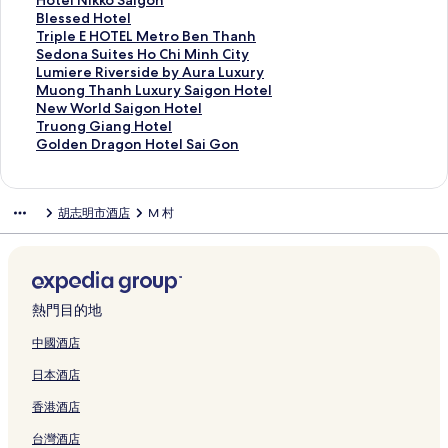
Hotel Nikko Saigon
y
t
a
t
a
S
a
r
n
e
t
H
開
會
結
連
此
Blessed Hotel
T
e
z
e
P
a
r
c
D
C
e
a
啟
開
會
結
連
此
Triple E HOTEL Metro Ben Thanh
h
l
a
l
r
i
l
o
o
o
l
n
L
啟
開
會
結
連
此
Sedona Suites Ho Chi Minh City
e
頁
H
頁
e
g
L
n
n
n
i
t
i
P
啟
開
會
結
連
此
Lumiere Riverside by Aura Luxury
C
面
o
面
m
o
a
t
g
c
e
i
b
u
H
啟
開
會
結
連
此
Muong Thanh Luxury Saigon Hotel
e
t
i
n
n
i
H
e
r
n
e
l
o
H
啟
開
會
結
連
此
New World Saigon Hotel
r
e
u
H
d
n
o
p
T
g
r
l
a
o
B
啟
開
會
結
連
此
Truong Giang Hotel
s
l
m
o
m
e
t
t
h
H
t
m
n
t
l
T
啟
開
會
結
連
此
Golden Dragon Hotel Sai Gon
t
頁
S
t
a
n
e
H
a
o
y
a
g
e
e
r
S
啟
開
會
結
連
R
面
a
e
r
t
l
o
o
t
C
n
Y
l
s
i
e
L
啟
開
會
結
e
i
l
k
a
頁
t
D
e
e
S
e
N
s
p
d
u
M
啟
開
會
胡志明市酒店
M 村
s
g
&
8
l
面
e
i
l
n
a
n
i
e
l
o
m
u
N
啟
開
i
o
A
1
S
l
e
H
t
i
H
k
d
e
n
i
o
e
T
啟
d
n
p
,
a
H
n
o
r
g
o
k
H
E
a
e
n
w
r
G
e
頁
a
A
i
C
頁
C
a
o
t
o
o
H
S
r
g
W
u
o
n
面
r
u
g
M
面
h
l
n
e
S
t
O
u
e
T
o
o
l
c
t
t
o
C
i
S
C
l
a
e
T
i
R
h
r
n
d
熱門目的地
e
m
o
n
-
M
a
e
-
i
l
E
t
i
a
l
g
e
頁
e
g
,
C
i
i
n
P
g
頁
L
e
v
n
d
G
n
中國酒店
面
n
r
a
i
n
g
t
h
o
面
M
s
e
h
S
i
D
日本酒店
t
a
n
t
h
o
r
u
n
e
H
r
L
a
a
r
頁
p
I
y
C
n
e
M
頁
t
o
s
u
i
n
a
香港酒店
面
h
H
C
i
C
頁
y
面
r
C
i
x
g
g
g
C
G
e
t
i
面
H
o
h
d
u
o
H
o
台灣酒店