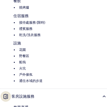
餐飲
燒烤爐
住宿服務
接待處服務 (限時)
禮賓服務
乾洗/洗衣服務
設施
花園
野餐區
船塢
火坑
戶外傢俬
通往水域的步道
客房設施服務