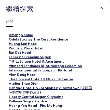
繼續探索
住宿
此
Amango home
連
此
Odela Luxstay The Cerst Residence
結
連
此
Huong Sen Hotel
會
結
連
此
Windsor Plaza Hotel
開
會
結
連
此
Bat Dat Hotel
啟
開
會
結
連
此
La Siesta Premium Saigon
A
啟
開
會
結
連
此
T-Ritz Saigon Hotel & Apartment
m
O
啟
開
會
結
連
此
Vinpearl Landmark 81, Autograph Collection
a
d
H
啟
開
會
結
連
此
Intercontinental Saigon, an IHG Hotel
n
e
u
W
啟
開
會
結
連
此
Vien Dong Hotel
g
l
o
i
B
啟
開
會
結
連
此
The Concept Hotel HCMC - City Center
o
a
n
n
a
L
啟
開
會
結
連
此
Atelier Thao Dien
h
L
g
d
t
a
T
啟
開
會
結
連
此
Hanting Hotel Ho Chi Minh City Downtown (汉庭国
o
u
S
s
D
S
-
V
啟
開
會
結
連
际胡志明市中心酒店)
m
x
e
o
a
i
R
i
I
啟
開
會
結
此
Liberty Central Saigon Citypoint
e
s
n
r
t
e
i
n
n
V
啟
開
會
連
此
Pullman Saigon Centre
頁
t
H
P
H
s
t
p
t
i
T
啟
開
結
連
此
Hoang Yen Hotel - Phu My Hung
面
a
o
l
o
t
z
e
e
e
h
A
啟
會
結
連
此