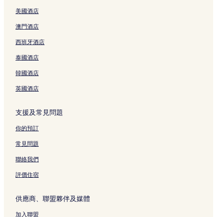
o
H
n
y
t
u
B
i
e
r
n
o
n
l
o
t
D
y
n
e
M
b
y
H
t
H
美國酒店
l
t
e
o
p
g
n
i
y
S
o
e
o
e
e
r
w
o
頁
T
n
A
a
t
l
t
澳門酒店
c
l
頁
n
i
面
h
h
u
i
e
頁
e
西班牙酒店
t
頁
面
t
n
a
C
r
g
l
面
l
i
面
o
t
n
i
a
o
頁
S
泰國酒店
o
w
頁
h
t
L
n
面
a
n
n
面
頁
y
u
H
i
韓國酒店
頁
(
面
頁
x
o
G
面
汉
面
u
t
o
英國酒店
庭
r
e
n
国
y
l
頁
支援及常見問題
际
頁
頁
面
胡
面
面
你的預訂
志
明
常見問題
市
中
聯絡我們
心
酒
評價住宿
店
)
供應商、聯盟夥伴及媒體
頁
面
加入聯盟