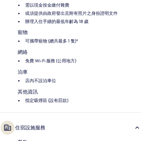
需以現金按金繳付雜費
或須提供由政府發出且附有照片之身份證明文件
辦理入住手續的最低年齡為 18 歲
寵物
可攜帶寵物 (總共最多 1 隻)*
網絡
免費 Wi-Fi 服務 (公用地方)
泊車
店內不設泊車位
其他資訊
指定吸煙區 (設有罰款)
住宿設施服務