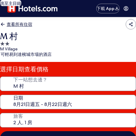
跳至主目錄
下載 App
查看所有住宿
M 村
2.0
M Village
星
可輕易到達檳城市場的酒店
級
住
選擇日期查看價格
宿
下一站想去邊？
日期
旅客