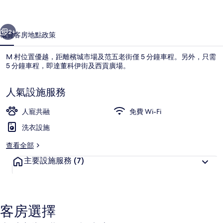
一個
下一個
2+
概覽
客房
地點
政策
M 村位置優越，距離檳城市場及范五老街僅 5 分鐘車程。另外，只需
5 分鐘車程，即達董科伊街及西貢廣場。
人氣設施服務
人寵共融
免費 Wi-Fi
洗衣設施
都會公寓 | 1 間睡房、書桌、手提電
查看全部
主要設施服務
(7)
客房選擇