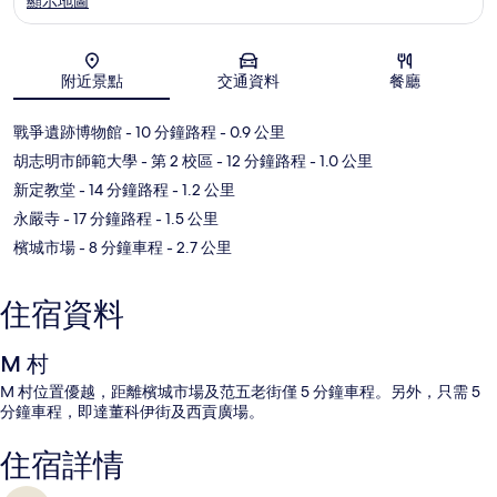
顯示地圖
地圖
附近景點
交通資料
餐廳
戰爭遺跡博物館
- 10 分鐘路程
- 0.9 公里
胡志明市師範大學 - 第 2 校區
- 12 分鐘路程
- 1.0 公里
新定教堂
- 14 分鐘路程
- 1.2 公里
永嚴寺
- 17 分鐘路程
- 1.5 公里
檳城市場
- 8 分鐘車程
- 2.7 公里
住宿資料
M 村
M 村位置優越，距離檳城市場及范五老街僅 5 分鐘車程。另外，只需 5
分鐘車程，即達董科伊街及西貢廣場。
住宿詳情