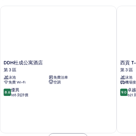
片
DDH杜成公寓酒店
西貢 T-R
DDH
西
DDH杜成公寓酒店
西貢 T
杜
貢
第 3 區
第 3 區
成
T-
泳池
免費泊車
泳池
公
Ritz
免費 Wi-Fi
空調
機場接
寓
酒
酒
店
8.6
9.0
優異
卓越
8.6
9.0
店
及
分
分
165 則評價
621
第
公
(滿
(滿
3
寓
分
分
區
第
為
為
3
10
10
區
分)，
分)，
優
卓
異，
越，