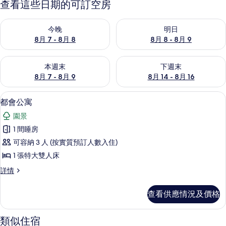
查看這些日期的可訂空房
查看今晚 8月 7 - 8月 8的可訂空房
查看明日 8月 8 - 8月 9的可訂
今晚
明日
8月 7 - 8月 8
8月 8 - 8月 9
查看本週末 8月 7 - 8月 9的可訂空房
查看下週末 8月 14 - 8月 16
本週末
下週末
8月 7 - 8月 9
8月 14 - 8月 16
都會公寓 | 1 間睡房、書桌、手提電
載
3
都會公寓
入
園景
所
1 間睡房
有
可容納 3 人 (按實質預訂人數入住)
都
1 張特大雙人床
會
都
詳情
公
會
寓
公
查看供應情況及價格
寓
的
詳
相
情
類似住宿