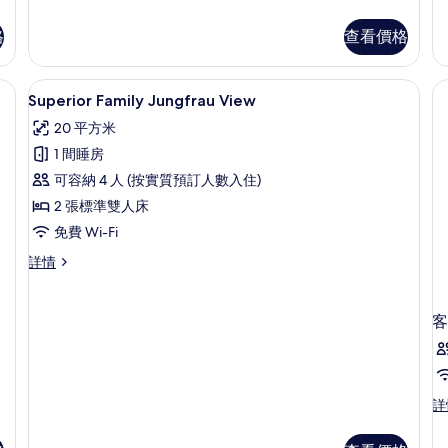
通
套
格
查看價格
房
(Attic,
Family,
你吧、房內夾萬
免費梳洗用品、風筒、浴袍、提供毛巾
載
15
Jungfrau
Superior Family Jungfrau View
入
View)
20 平方米
詳
所
情
1 間睡房
有
可容納 4 人 (按實質預訂人數入住)
Superior
2 張標準雙人床
Family
免費 Wi-Fi
Jungfrau
View
Superior
詳情
Family
的
Jungfrau
相
View
客
詳
片
情
客
詳
房
詳