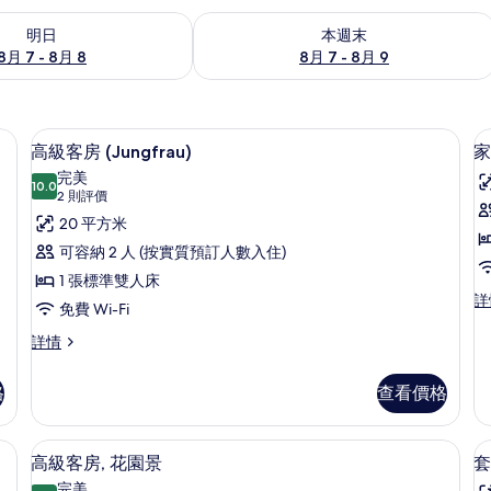
7 - 8月 8的可訂空房
查看本週末 8月 7 - 8月 9的可訂空房
明日
本週末
8月 7 - 8月 8
8月 7 - 8月 9
你吧、房內夾萬
高級客房 (Jungfrau) | 高級寢
載
13
高級客房 (Jungfrau)
家
入
完美
10.0
10.0 分，滿分 10 分
所
(2
2 則評價
則
有
20 平方米
評
高
可容納 2 人 (按實質預訂人數入住)
價)
級
1 張標準雙人床
家
詳
客
免費 Wi-Fi
庭
房
套
高
詳情
房
級
(Jungfrau)
詳
客
的
格
查看價格
情
房
相
(Jungfrau)
詳
具、特厚豪華床墊、迷你吧、房內夾萬
片
高級寢具、特厚豪華床墊、迷你吧、房
載
7
情
高級客房, 花園景
套
入
完美