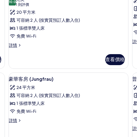
10.0
10.0 分，滿分 10 分
所
(1
1 則評價
則
有
20 平方米
評
高
可容納 2 人 (按實質預訂人數入住)
價)
級
1 張標準雙人床
房
客
免費 Wi-Fi
套
詳
房,
高
詳情
房,
級
花
花
客
園
格
查看價格
園
房,
景
花
景
詳
園
情
你吧、房內夾萬
豪華客房 (Jungfrau) | 高級寢
載
的
6
景
豪華客房 (Jungfrau)
普
入
詳
相
24 平方米
情
所
片
可容納 2 人 (按實質預訂人數入住)
有
1 張標準雙人床
豪
免費 Wi-Fi
華
豪
詳情
客
華
普
詳
房
房
客
通
房