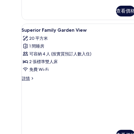
查看價
高級寢具、特厚豪華床墊、迷
載
6
Superior Family Garden View
入
20 平方米
所
1 間睡房
有
可容納 4 人 (按實質預訂人數入住)
Superior
2 張標準雙人床
Family
免費 Wi-Fi
Garden
View
Superior
詳情
Family
的
Garden
相
View
詳
片
情