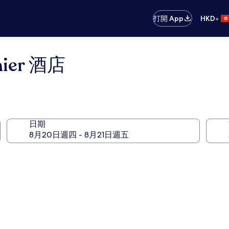
•
打開 App
HKD
ier 酒店
日期