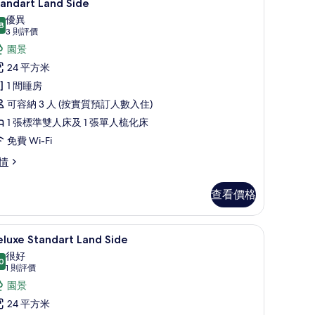
3
andart Land Side
入
優異
8
8.8 分，滿分 10 分
所
(3
3 則評價
則
有
園景
評
tandart
24 平方米
價)
and
1 間睡房
ide
可容納 3 人 (按實質預訂人數入住)
的
1 張標準雙人床及 1 張單人梳化床
相
免費 Wi-Fi
片
andart
情
nd
de
查看價格
書桌
高級寢具、迷你吧、房內夾萬、書桌
載
3
luxe Standart Land Side
入
很好
0
8.0 分，滿分 10 分
所
(1
1 則評價
則
有
園景
評
eluxe
24 平方米
價)