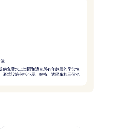
天堂
提供免費水上樂園和適合所有年齡層的季節性
。豪華設施包括小屋、躺椅、遮陽傘和三個池
。
查看下週末 8月 21 - 8月 23的可訂空房