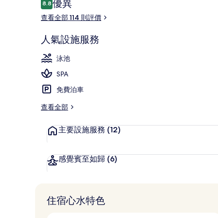
評
優異
8.8
8.8 分，滿分 10 分，
價
查看全部 114 則評價
季節性室外泳池
人氣設施服務
泳池
SPA
免費泊車
查看全部
主要設施服務
(12)
感覺賓至如歸
(6)
住宿心水特色