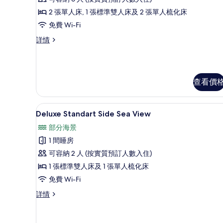
Family
2 張單人床, 1 張標準雙人床及 2 張單人梳化床
Room
免費 Wi-Fi
的
相
Big
詳情
Family
片
Room
詳
情
查看價
高級寢具、迷你吧、房內夾萬
載
4
Deluxe Standart Side Sea View
入
部分海景
所
1 間睡房
有
可容納 2 人 (按實質預訂人數入住)
Deluxe
1 張標準雙人床及 1 張單人梳化床
Standart
免費 Wi-Fi
Side
Sea
Deluxe
詳情
Standart
View
Side
的
Sea