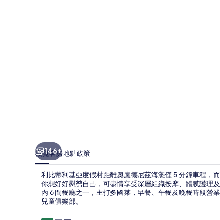
亞
度
假
村
相
片
集
146+
概覽
客房
地點
政策
利比蒂利基亞度假村距離奧盧德尼茲海灘僅 5 分鐘車程
你想好好慰勞自己，可盡情享受深層組織按摩、體膜護理及修
內 6 間餐廳之一，主打多國菜，早餐、午餐及晚餐時段營
兒童俱樂部。