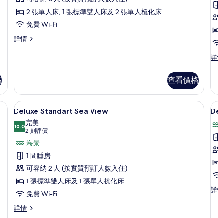
S
的
2 張單人床, 1 張標準雙人床及 2 張單人梳化床
L
相
免費 Wi-Fi
S
片
Villa
詳情
詳
情
De
詳
St
La
格
查看價格
Si
詳
情
、書桌
高級寢具、迷你吧、房內夾萬、書桌
載
4
Deluxe Standart Sea View
D
入
完美
10.0
10.0 分，滿分 10 分
所
(2
2 則評價
則
有
海景
評
Deluxe
D
1 間睡房
價)
Standart
L
可容納 2 人 (按實質預訂人數入住)
Sea
S
1 張標準雙人床及 1 張單人梳化床
View
V
De
詳
免費 Wi-Fi
La
的
Se
Deluxe
詳情
相
Vi
Standart