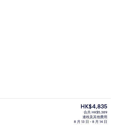
外部細節
由 Mama de More 提交
現
HK$4,835
價
合共 HK$5,389
HK$4,835
連稅及其他費用
躺椅、太陽傘、沙灘巾
私人海灘、躺椅、太陽傘、沙灘巾
8 月 13 日 - 8 月 14 日