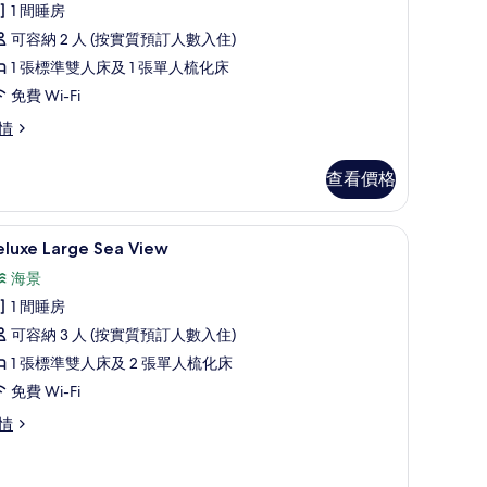
tandart
1 間睡房
and
可容納 2 人 (按實質預訂人數入住)
ide
1 張標準雙人床及 1 張單人梳化床
的
免費 Wi-Fi
相
luxe
情
片
andart
nd
查看價格
de
Deluxe Large Sea View | 高級寢具、迷
載
4
eluxe Large Sea View
入
海景
所
1 間睡房
有
可容納 3 人 (按實質預訂人數入住)
eluxe
1 張標準雙人床及 2 張單人梳化床
arge
免費 Wi-Fi
ea
iew
luxe
情
rge
的
a
相
ew