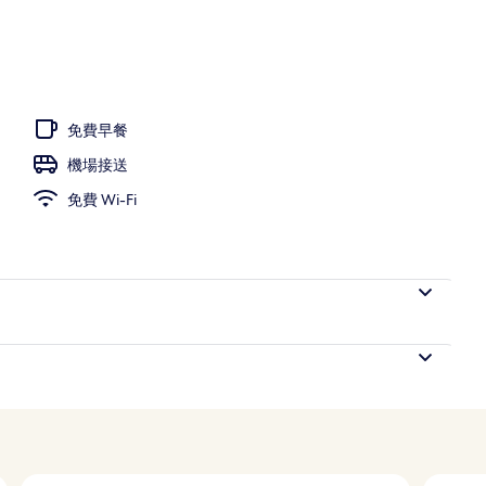
；09:00 至 18:00 開放；免費小屋、泳池傘
免費早餐
機場接送
免費 Wi-Fi