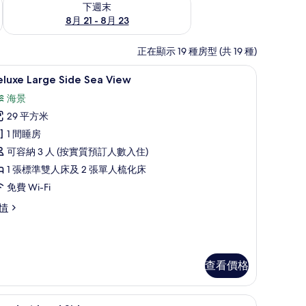
下週末
8月 21 - 8月 23
正在顯示 19 種房型 (共 19 種)
高級寢具、迷你吧、房內夾萬、書桌
載
5
luxe Large Side Sea View
入
海景
所
29 平方米
有
1 間睡房
eluxe
可容納 3 人 (按實質預訂人數入住)
arge
1 張標準雙人床及 2 張單人梳化床
ide
免費 Wi-Fi
ea
iew
luxe
情
rge
的
de
相
a
片
ew
查看價格
Standart Land Side | 高級寢具、迷你吧、
載