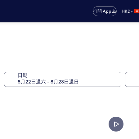
•
打開 App
HKD
日期