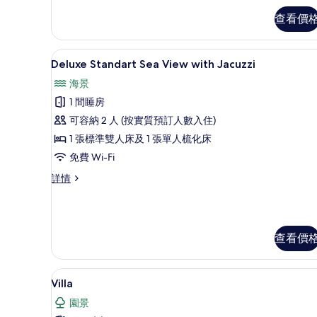
相
View
查看價
詳
片
情
Deluxe Standart Sea Vi
載
3
Deluxe Standart Sea View with Jacuzzi
入
海景
所
1 間睡房
有
可容納 2 人 (按實質預訂人數入住)
Deluxe
1 張標準雙人床及 1 張單人梳化床
Standart
免費 Wi-Fi
Sea
View
Deluxe
詳情
Standart
with
Sea
Jacuzzi
View
的
with
查看價
Jacuzzi
相
詳
片
情
Villa | 高級寢具、迷你吧、
載
5
Villa
入
園景
所