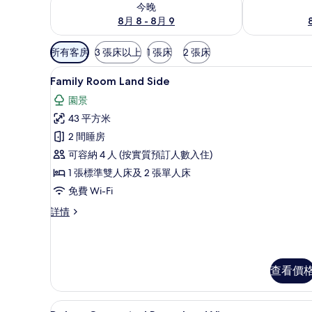
今晚
8月 8 - 8月 9
可
所有客房
3 張床以上
1 張床
2 張床
用
Family Room Land Sid
載
嘅
4
Family Room Land Side
入
客
園景
房
所
43 平方米
篩
有
2 間睡房
選
Family
條
可容納 4 人 (按實質預訂人數入住)
Room
件
1 張標準雙人床及 2 張單人床
Land
免費 Wi-Fi
Side
的
Family
詳情
Room
相
Land
片
Side
詳
查看價
情
高級寢具、迷你吧、房內夾萬
載