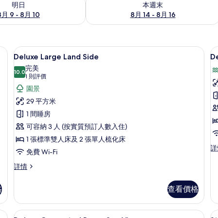
明日
本週末
8月 9 - 8月 10
8月 14 - 8月 16
e | 高級寢具、迷你吧、房內夾萬、書桌
高級寢具、迷你吧、房內夾萬、書桌
載
5
Deluxe Large Land Side
De
入
完美
10.0
10.0 分，滿分 10 分
所
(1
1 則評價
則
有
園景
評
Deluxe
D
29 平方米
價)
Large
L
1 間睡房
Land
S
可容納 3 人 (按實質預訂人數入住)
Side
S
1 張標準雙人床及 2 張單人梳化床
V
的
De
詳
免費 Wi-Fi
La
相
Si
Deluxe
詳情
片
Se
Large
Vi
Land
格
查看價格
詳
Side
情
詳
情
、書桌
高級寢具、迷你吧、房內夾萬、書桌
載