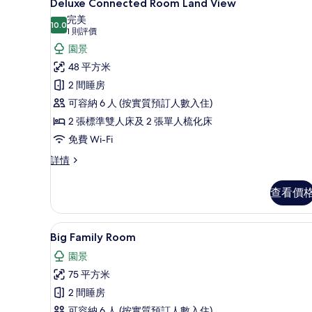
3
Deluxe Connected Room Land View
入
完美
10.0
10.0 分，滿分 10 分
所
(1
1 則評價
則
有
園景
評
Deluxe
48 平方米
價)
Connected
2 間睡房
Room
可容納 6 人 (按實質預訂人數入住)
Land
2 張標準雙人床及 2 張單人梳化床
View
免費 Wi-Fi
的
Deluxe
詳情
相
Connected
片
Room
查看價
Land
View
詳
Big Family Room | 高
載
4
情
Big Family Room
入
園景
所
75 平方米
有
2 間睡房
Big
可容納 6 人 (按實質預訂人數入住)