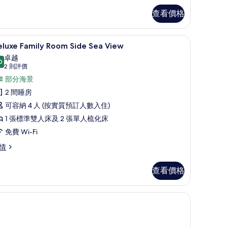
片
查看價格
高級寢具、迷你吧、房內夾萬、書桌
載
5
eluxe Family Room Side Sea View
入
卓越
0
9.0 分，滿分 10 分
所
(2
2 則評價
則
有
部分海景
評
eluxe
2 間睡房
價)
amily
可容納 4 人 (按實質預訂人數入住)
oom
1 張標準雙人床及 2 張單人梳化床
ide
免費 Wi-Fi
ea
luxe
情
iew
mily
的
oom
查看價格
de
相
a
片
ew