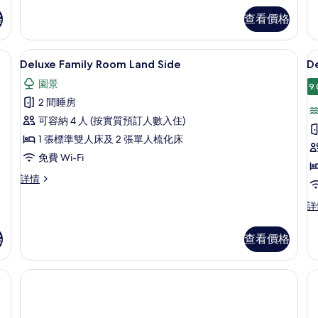
詳
Sea
片
格
查看價格
情
View
詳
情
ew with Jacuzzi | 高級寢具、迷你吧、房內夾萬、書桌
高級寢具、迷你吧、房內夾萬、書桌
載
5
Deluxe Family Room Land Side
D
入
園景
9.
所
2 間睡房
有
可容納 4 人 (按實質預訂人數入住)
Deluxe
D
1 張標準雙人床及 2 張單人梳化床
Family
F
免費 Wi-Fi
Room
R
Land
S
Deluxe
詳情
Family
Side
S
Room
De
詳
V
的
Land
Fa
相
Side
R
格
查看價格
詳
Si
片
情
Se
Vi
房內夾萬、書桌
詳
情