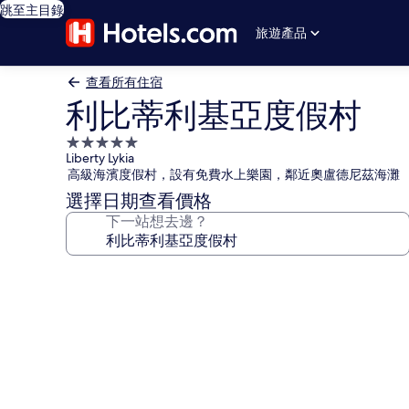
跳至主目錄
旅遊產品
查看所有住宿
利比蒂利基亞度假村
5.0
Liberty Lykia
星
高級海濱度假村，設有免費水上樂園，鄰近奧盧德尼茲海灘
級
選擇日期查看價格
住
下一站想去邊？
宿
利
比
蒂
利
基