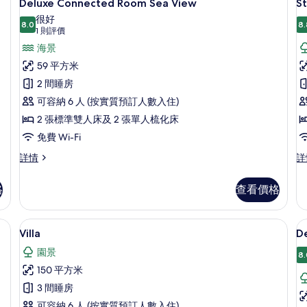
4
Deluxe Connected Room Sea View
St
入
很好
8.0
8.
8.0 分，滿分 10 分
所
(1
1 則評價
則
有
海景
評
Deluxe
S
59 平方米
價)
Connected
L
2 間睡房
Room
S
可容納 6 人 (按實質預訂人數入住)
Sea
2 張標準雙人床及 2 張單人梳化床
View
免費 Wi-Fi
的
Deluxe
St
詳情
詳
相
Connected
La
片
Room
Si
格
查看價格
Sea
詳
View
情
詳
級寢具、迷你吧、房內夾萬、書桌
Villa | 高級寢具、迷你吧、房內夾萬、
載
6
情
Villa
De
入
園景
8.
所
150 平方米
有
3 間睡房
Villa
D
可容納 6 人 (按實質預訂人數入住)