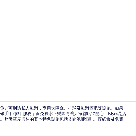
創作者影片 - 
，而你亦可到訪私人海灘，享用太陽傘、排球及海灘酒吧等設施。如果
手甲/腳甲服務；而免費水上樂園將讓大家都玩得開心！Myra是店
業。此奢華度假村的其他特色設施包括 3 間池畔酒吧、夜總會及免費
私人海灘、