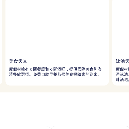
美食天堂
泳池
度假村擁有 6 間餐廳和 6 間酒吧，提供國際美食和海
度假村
濱餐飲選擇。免費自助早餐恭候美食探險家的到來。
游泳池
畔酒吧
 - 8月 10的可訂空房
查看本週末 8月 14 - 8月 16的可訂空房