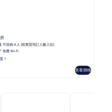
房
可容納 4 人 (按實質預訂人數入住)
免費 Wi-Fi
情
查看價格
SoBlue酒店
若斯酒店