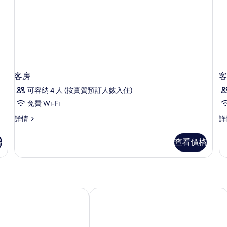
客房
客
可容納 4 人 (按實質預訂人數入住)
免費 Wi-Fi
客
客
詳情
詳
房
房
詳
詳
格
查看價格
情
情
阿斯托利亞酒店
皇家昂蒂布