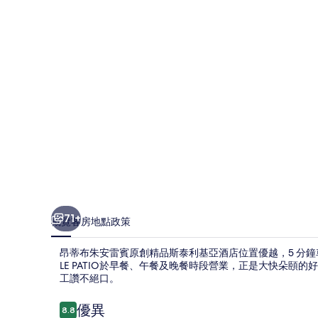
雷
賓
原
創
精
品
斯
泰
利
基
71+
概覽
客房
地點
政策
亞
昂蒂布朱安雷賓原創精品斯泰利基亞酒店位置優越，5 分
酒
LE PATIO於早餐、午餐及晚餐時段營業，正是大快朵
工讚不絕口。
店
相
評
優異
8.8
8.8 分，滿分 10 分，