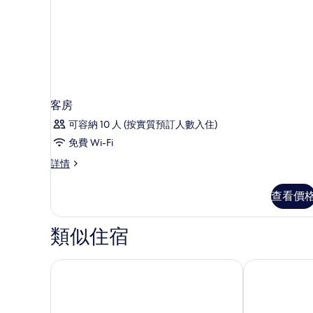
客房
可容納 10 人 (按實質預訂人數入住)
免費 Wi-Fi
客
詳情
房
詳
查看價
情
類似住宿
約尼爾昂蒂布貝斯特韋斯特酒店
貝斯特韋斯特