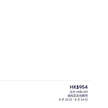
景點
現
HK$954
價
合共 HK$1,091
HK$954
連稅及其他費用
景點
8 月 23 日 - 8 月 24 日