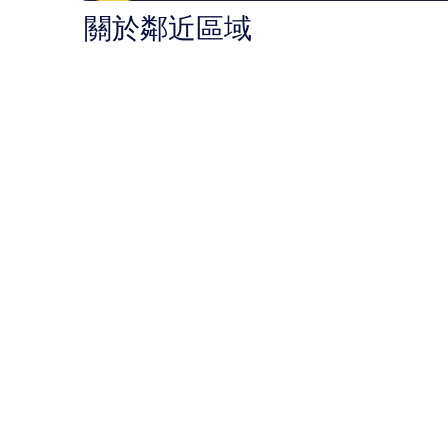
價
價
關於鄰近區域