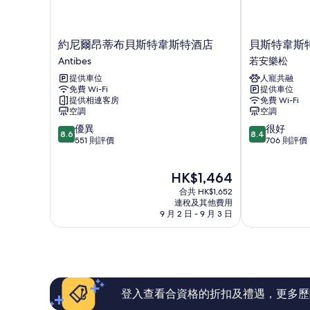
約
貝
約尼爾昂蒂布貝斯特韋斯特酒店
貝斯特韋斯
尼
斯
Antibes
若安樂松
爾
特
提供車位
人寵共融
昂
韋
免費 Wi-Fi
提供車位
蒂
斯
提供相連客房
免費 Wi-Fi
布
特
空調
空調
貝
阿
8.6
8.4
優異
很好
斯
斯
8.6
8.4
分
分
551 則評價
706 則評價
特
托
(滿
(滿
韋
利
分
分
斯
亞
現
HK$1,464
為
為
特
酒
售
10
10
酒
合共 HK$1,652
店
HK$1,464
分)，
分)，
連稅及其他費用
店
若
9 月 2 日 - 9 月 3 日
優
很
Antibes
安
異，
好，
樂
551
706
松
則
則
評
評
價
價
篇
篇
登入查看合資格的折扣及禮遇，更多歷
評
評