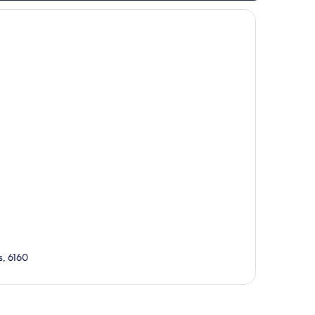
價
價
s, 6160