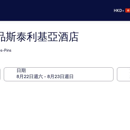
•
HKD
品斯泰利基亞酒店
es-Pins
日期