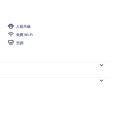
餐及晚餐
人寵共融
免費 Wi-Fi
空調