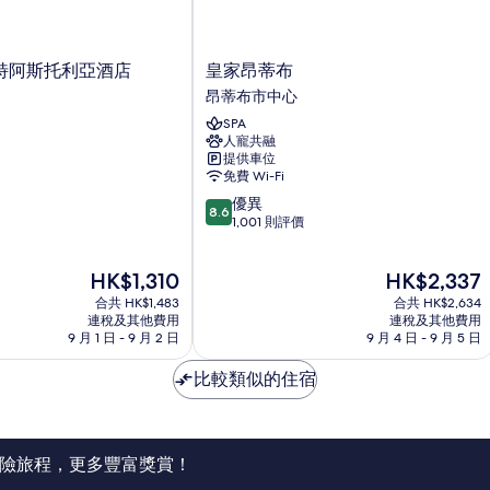
皇
特阿斯托利亞酒店
皇家昂蒂布
家
昂蒂布市中心
昂
SPA
蒂
人寵共融
布
提供車位
昂
免費 Wi-Fi
蒂
8.6
優異
布
8.6
分
1,001 則評價
市
(滿
中
分
心
現
現
HK$1,310
HK$2,337
為
售
售
10
合共 HK$1,483
合共 HK$2,634
HK$1,310
HK$2,337
分)，
連稅及其他費用
連稅及其他費用
9 月 1 日 - 9 月 2 日
9 月 4 日 - 9 月 5 日
優
異，
比較類似的住宿
1,001
則
評
價
篇
險旅程，更多豐富獎賞！
評