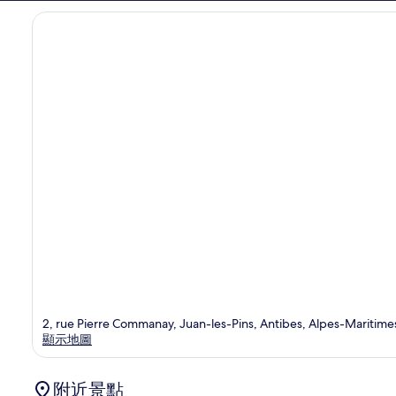
價
2, rue Pierre Commanay, Juan-les-Pins, Antibes, Alpes-Maritime
顯示地圖
附近景點