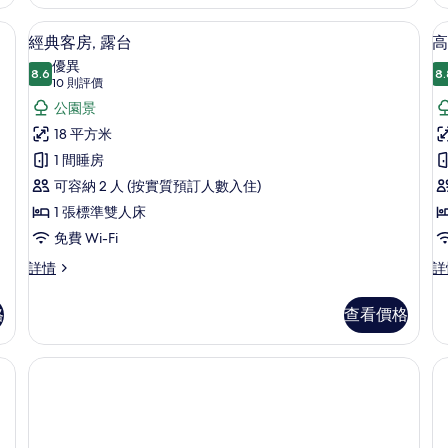
1
情
片
張
、書桌、隔音、可攜式嬰兒床
經典客房, 露台 | 房內夾萬、書桌、隔
載
3
標
經典客房, 露台
高
入
準
優異
8.6
雙
8.
8.6 分，滿分 10 分
所
(10
10 則評價
人
則
有
公園景
床
評
詳
經
18 平方米
情
價)
典
1 間睡房
客
可容納 2 人 (按實質預訂人數入住)
房,
1 張標準雙人床
房
露
免費 Wi-Fi
台
經
高
詳情
詳
典
級
的
客
客
格
查看價格
相
房,
房,
露
露
片
台
台
詳
詳
情
情