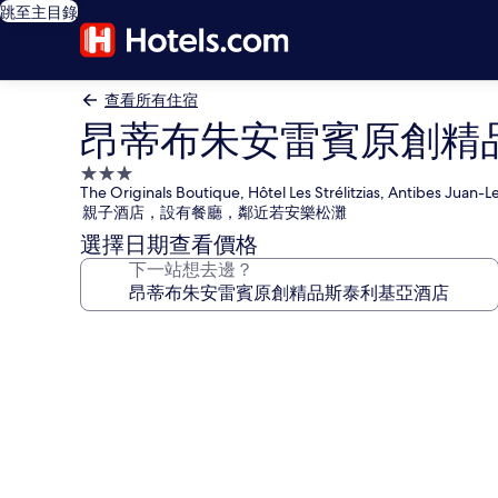
跳至主目錄
查看所有住宿
昂蒂布朱安雷賓原創精
3.0
The Originals Boutique, Hôtel Les Strélitzias, Antibes Juan-L
星
親子酒店，設有餐廳，鄰近若安樂松灘
級
選擇日期查看價格
住
下一站想去邊？
宿
昂
蒂
布
朱
安