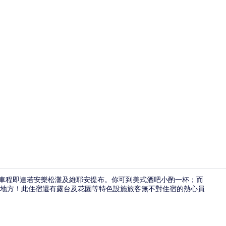
景點
鐘車程即達若安樂松灘及維耶安提布。你可到美式酒吧小酌一杯；而
頤的好地方！此住宿還有露台及花園等特色設施旅客無不對住宿的熱心員
住宿正面