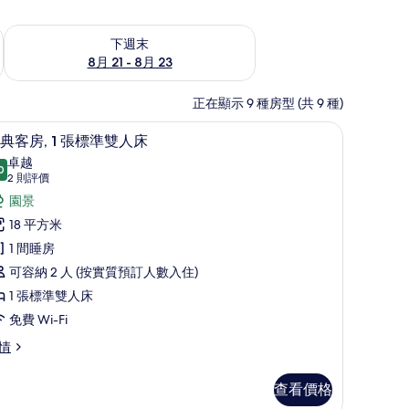
查看下週末 8月 21 - 8月 23的可訂空房
下週末
8月 21 - 8月 23
正在顯示 9 種房型 (共 9 種)
音、可攜式嬰兒床
經典客房, 1 張標準雙人床 | 房內夾萬、書桌
載
4
典客房, 1 張標準雙人床
入
卓越
0
9.0 分，滿分 10 分
所
(2
2 則評價
則
有
園景
評
經
18 平方米
價)
典
1 間睡房
客
可容納 2 人 (按實質預訂人數入住)
,
1 張標準雙人床
免費 Wi-Fi
張
情
標
準
查看價格