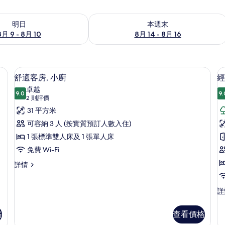
 - 8月 10的可訂空房
查看本週末 8月 14 - 8月 16的可訂空房
明日
本週末
8月 9 - 8月 10
8月 14 - 8月 16
房內夾萬、書桌、隔音、可攜式嬰兒床
舒適客房, 小廚 | 房內夾萬、書桌、隔
載
5
舒適客房, 小廚
經
入
卓越
9.0
9.
9.0 分，滿分 10 分
所
(2
2 則評價
則
有
31 平方米
評
舒
可容納 3 人 (按實質預訂人數入住)
價)
適
1 張標準雙人床及 1 張單人床
客
免費 Wi-Fi
房,
房
舒
詳情
適
1
小
客
廚
經
詳
房,
典
小
的
客
廚
格
查看價格
相
房,
詳