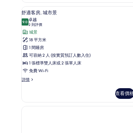
房,
露
露
舒適客房, 城市景 | 房內夾萬
載
台
4
台
舒適客房, 城市景
入
的
詳
卓越
9.0
情
9.0 分，滿分 10 分
所
(2
相
2 則評價
則
有
城景
片
評
舒
18 平方米
價)
適
1 間睡房
客
可容納 2 人 (按實質預訂人數入住)
房,
1 張標準雙人床或 2 張單人床
城
免費 Wi-Fi
市
舒
詳情
適
景
客
查看價
的
房,
城
相
市
片
景
詳
情