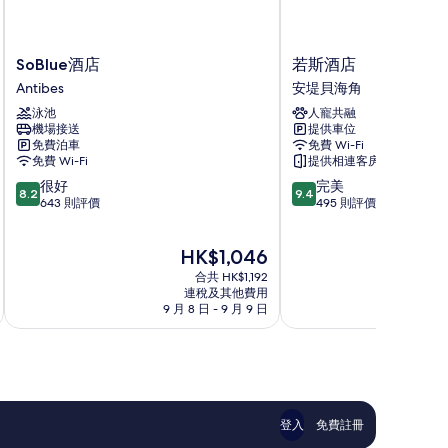
SoBlue
若
SoBlue酒店
若斯酒店
酒
斯
Antibes
安堤貝海角
店
酒
泳池
人寵共融
Antibes
店
機場接送
提供車位
安
免費泊車
免費 Wi-Fi
堤
免費 Wi-Fi
提供相連客房
貝
8.2
9.4
很好
完美
海
8.2
9.4
分
分
643 則評價
495 則評價
角
(滿
(滿
分
分
現
HK$1,046
為
為
售
10
10
合共 HK$1,192
HK$1,046
分)，
分)，
連稅及其他費用
9 月 8 日 - 9 月 9 日
8 
很
完
好，
美，
643
495
則
則
評
評
價
價
篇
篇
登入
免費註冊
評
評