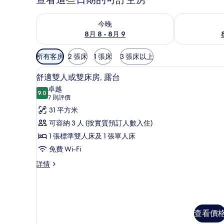
查看今晚 8月 8 - 8月 9的可訂空房
查看明日 8月 9
今晚
8月 8 - 8月 9
可
所有客房
2 張床
1 張床
3 張床以上
用
舒適雙人或雙床房, 露台 | 
載
嘅
7
舒適雙人或雙床房, 露台
入
客
卓越
9.0
房
9.0 分，滿分 10 分
所
(7
7 則評價
篩
則
有
31 平方米
選
評
舒
可容納 3 人 (按實質預訂人數入住)
條
價)
適
1 張標準雙人床及 1 張單人床
件
雙
免費 Wi-Fi
人
舒
詳情
適
或
雙
雙
人
或
床
雙
查看價
房,
床