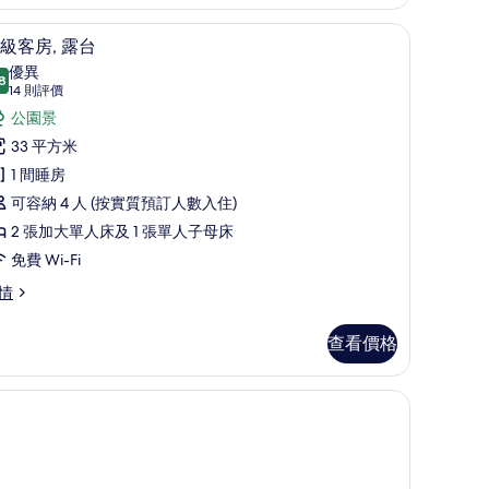
雙
音、可攜式嬰兒床
人
高級客房, 露台 | 房內夾萬、書桌、隔音、可
載
8
級客房, 露台
床
入
優異
8
的
8.8 分，滿分 10 分
所
(14
14 則評價
則
相
有
公園景
評
片
高
33 平方米
價)
級
1 間睡房
客
可容納 4 人 (按實質預訂人數入住)
,
2 張加大單人床及 1 張單人子母床
露
免費 Wi-Fi
台
情
的
查看價格
相
片