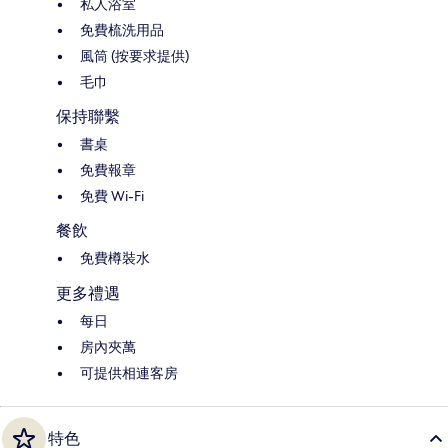
私人浴室
免費梳洗用品
風筒 (按要求提供)
毛巾
保持聯繫
書桌
免費報章
免費 Wi-Fi
餐飲
免費樽裝水
更多禮遇
每日
房內夾萬
可提供相連客房
特色