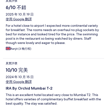
真實評價
6/10 不錯
2025 年 10 月 19 日
使用 Google 翻譯
For a hotel close to airport I expected more continental variety
for breakfast. The rooms needs an overhaul no plug sockets by
bed for instance and looked tired for the price. The swimming
pool is in the restaurant so being watched by diners. Staff
though were lovely and eager to please.
Ranjit (3 晚行程)
真實評價
10/10 完美
2024 年 10 月 15 日
使用 Google 翻譯
IRA By Orchid Mumbai T-2
This is an excellent hotel located very close to Mumbai T2. This
hotel offers varieties of complimentary buffet breakfast with the
best quality. The stay was satisfied.