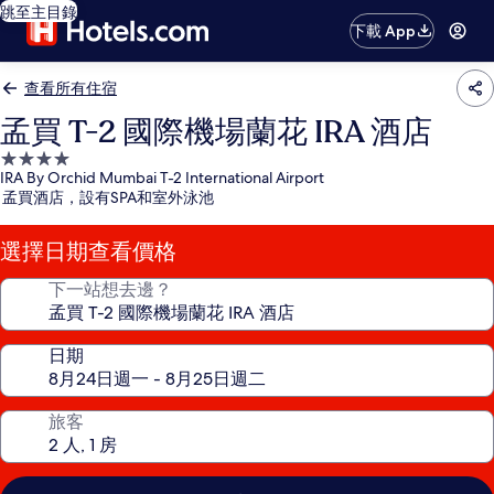
跳至主目錄
下載 App
查看所有住宿
孟買 T-2 國際機場蘭花 IRA 酒店
4.0
IRA By Orchid Mumbai T-2 International Airport
星
孟買酒店，設有SPA和室外泳池
級
住
選擇日期查看價格
宿
下一站想去邊？
日期
旅客