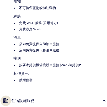
寵物
不可攜帶寵物或輔助動物
網絡
免費 Wi-Fi 服務 (公用地方)
免費客房 Wi-Fi
泊車
店內免費提供自助泊車服務
店內免費提供代客泊車服務
接送
按要求提供機場接駁車服務 (24 小時提供)*
其他資訊
禁煙住宿
住宿設施服務