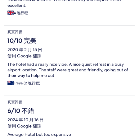
excellent.
4 晚行程
真實評價
10/10 完美
2020 年 2 月 15 日
使用 Google 翻譯
The hotel had a really nice vibe. A nice quiet retreat in a busy
airport location. The staff were great and friendly, going out of
their way to help me out.
Freya (2 晚行程)
真實評價
6/10 不錯
2024 年 10 月 16 日
使用 Google 翻譯
Average Hotel but too expensive