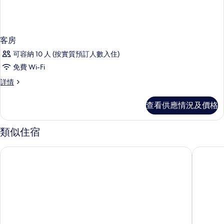
客房
可容納 10 人 (按實質預訂人數入住)
免費 Wi-Fi
客
詳情
房
詳
查看供應情況及價格
情
類似住宿
孟買維帕勒蘭花酒店
孟買國際