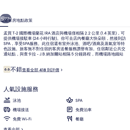
機
一個
下一個
場
77+
概覽
客房
地點
政策
蘭
孟買 T-2 國際機場蘭花 IRA 酒店與機場僅相隔 2.2 公里 (1.4 英里)，可
花
提供機場接駁車 (24 小時行駛)。你可去店內餐廳大快朵頤，然後到訪
IRA
SPA，享受SPA服務。此住宿還有室外泳池、酒吧/酒廊及蒸氣室等特
色設施。旅客無不對住宿的客房送餐服務讚譽有加。住宿鄰近公共交
酒
通站點，與查卡拉 - J.B.納加爾站相隔 5 分鐘路程，而機場路地鐵站
則在 6 分鐘路程外。
店
評
不錯
相
6.6
查看全部 418 則評價
6.6 分，滿分 10 分，
價
片
室外泳池
集
人氣設施服務
泳池
SPA
機場接送
免費泊車
免費 Wi-Fi
餐廳
查看全部