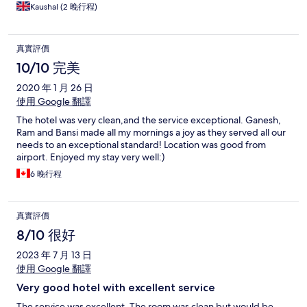
Kaushal (2 晚行程)
真實評價
10/10 完美
2020 年 1 月 26 日
使用 Google 翻譯
The hotel was very clean,and the service exceptional. Ganesh,
Ram and Bansi made all my mornings a joy as they served all our
needs to an exceptional standard! Location was good from
airport. Enjoyed my stay very well:)
6 晚行程
真實評價
8/10 很好
2023 年 7 月 13 日
使用 Google 翻譯
Very good hotel with excellent service
The service was excellent. The room was clean but would be