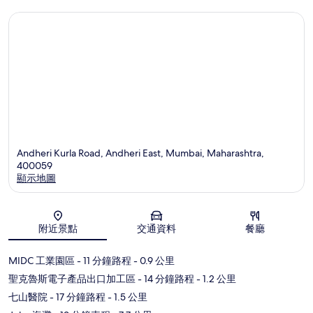
Andheri Kurla Road, Andheri East, Mumbai, Maharashtra,
400059
顯示地圖
地圖
附近景點
交通資料
餐廳
MIDC 工業園區
- 11 分鐘路程
- 0.9 公里
聖克魯斯電子產品出口加工區
- 14 分鐘路程
- 1.2 公里
七山醫院
- 17 分鐘路程
- 1.5 公里