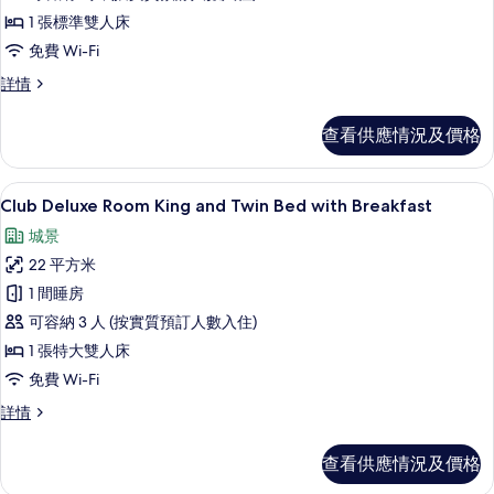
房
1 張標準雙人床
的
免費 Wi-Fi
相
套
詳情
片
房
詳
查看供應情況及價格
情
Club Deluxe Room King and Tw
載
20
Club Deluxe Room King and Twin Bed with Breakfast
入
城景
所
22 平方米
有
1 間睡房
Club
可容納 3 人 (按實質預訂人數入住)
Deluxe
1 張特大雙人床
Room
免費 Wi-Fi
King
and
Club
詳情
Deluxe
Twin
Room
Bed
查看供應情況及價格
King
with
and