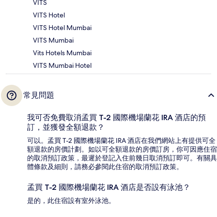
VITS
VITS Hotel
VITS Hotel Mumbai
VITS Mumbai
Vits Hotels Mumbai
VITS Mumbai Hotel
常見問題
我可否免費取消孟買 T-2 國際機場蘭花 IRA 酒店的預
訂，並獲發全額退款？
可以。孟買 T-2 國際機場蘭花 IRA 酒店在我們網站上有提供可全
額退款的房價計劃。如以可全額退款的房價訂房，你可因應住宿
的取消預訂政策，最遲於登記入住前幾日取消預訂即可。有關具
體條款及細則，請務必參閱此住宿的取消預訂政策。
孟買 T-2 國際機場蘭花 IRA 酒店是否設有泳池？
是的，此住宿設有室外泳池。