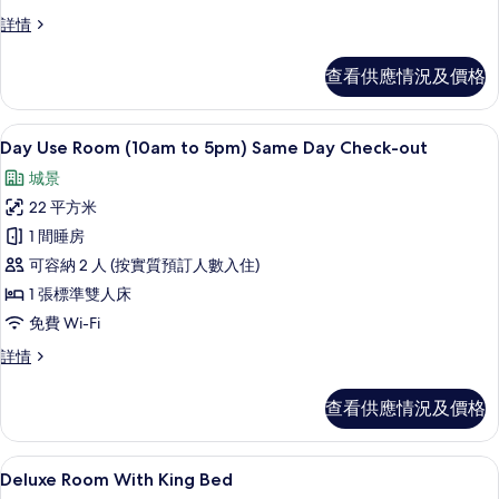
Twin
Deluxe
詳情
Room
Bed
With
的
查看供應情況及價格
Twin
相
Bed
詳
片
高級寢具、記憶棉床墊、房內夾萬、書
載
4
情
Day Use Room (10am to 5pm) Same Day Check-out
入
城景
所
22 平方米
有
1 間睡房
Day
可容納 2 人 (按實質預訂人數入住)
Use
1 張標準雙人床
Room
免費 Wi-Fi
(10am
to
Day
詳情
Use
5pm)
Room
Same
查看供應情況及價格
(10am
Day
to
Check-
5pm)
Deluxe Room With King Bed
載
6
Same
out
Deluxe Room With King Bed
入
Day