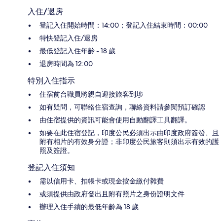
入住/退房
登記入住開始時間：14:00；登記入住結束時間：00:00
特快登記入住/退房
最低登記入住年齡 - 18 歲
退房時間為 12:00
特別入住指示
住宿前台職員將親自迎接旅客到埗
如有疑問，可聯絡住宿查詢，聯絡資料請參閱預訂確認
由住宿提供的資訊可能會使用自動翻譯工具翻譯。
如要在此住宿登記，印度公民必須出示由印度政府簽發、且
附有相片的有效身分證；非印度公民旅客則須出示有效的護
照及簽證。
登記入住須知
需以信用卡、扣帳卡或現金按金繳付雜費
或須提供由政府發出且附有照片之身份證明文件
辦理入住手續的最低年齡為 18 歲