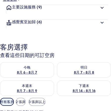
主要設施服務
(9)
感覺賓至如歸
(6)
客房選擇
查看這些日期的可訂空房
查看今晚 8月 6 - 8月 7的可訂空房
查看明日 8月 7 - 8月 8的可訂
今晚
明日
8月 6 - 8月 7
8月 7 - 8月 8
查看本週末 8月 7 - 8月 9的可訂空房
查看下週末 8月 14 - 8月 16
本週末
下週末
8月 7 - 8月 9
8月 14 - 8月 16
可
所有客房
2 張床
3 張床以上
用