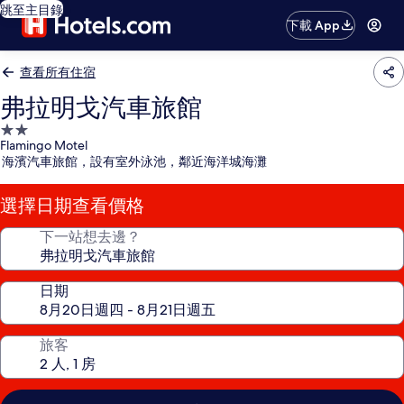
跳至主目錄
下載 App
查看所有住宿
弗拉明戈汽車旅館
2.0
Flamingo Motel
星
海濱汽車旅館，設有室外泳池，鄰近海洋城海灘
級
住
選擇日期查看價格
宿
下一站想去邊？
日期
旅客