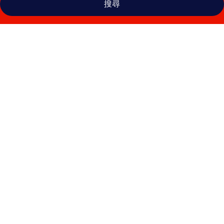
搜尋
弗
拉
明
戈
汽
車