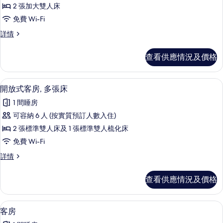
客
2 張加大雙人床
房
免費 Wi-Fi
的
客
詳情
相
房
片
詳
查看供應情況及價格
情
開放式客房, 多張床 | 客廳 | 32 吋
載
3
開放式客房, 多張床
入
1 間睡房
所
可容納 6 人 (按實質預訂人數入住)
有
2 張標準雙人床及 1 張標準雙人梳化床
開
免費 Wi-Fi
放
開
詳情
式
放
客
式
查看供應情況及價格
客
房,
房,
多
多
遮光窗簾/窗簾、免費 Wi-Fi
載
2
張
客房
張
入
床