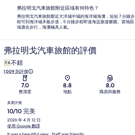
弗拉明戈汽車旅館附近區域有何特色？
弗拉明戈汽車旅館鄰近大洋城中城的海洋城海灘，短短 7 分鐘步
程可到海洋城木板步道，5 分鐘步程即達海盜旗遊樂園。當地區
域適合步行，海灘極具人氣。
弗拉明戈汽車旅館的評價
評
價
不錯
7.4
1,009 則評價
7.0
8.8
8.0
整潔度
地點
職員與服務
評
真實評價
價
10/10 完美
2026 年 4 月 12 日
使用 Google 翻譯
It was a beautiful view . Staff was friendly