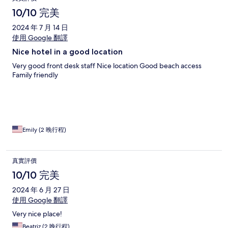
10/10 完美
2024 年 7 月 14 日
使用 Google 翻譯
Nice hotel in a good location
Very good front desk staff Nice location Good beach access
Family friendly
Emily (2 晚行程)
真實評價
10/10 完美
2024 年 6 月 27 日
使用 Google 翻譯
Very nice place!
Beatriz (2 晚行程)