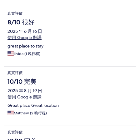
真實評價
8/10 很好
2025 年 6 月 16 日
使用 Google 翻譯
great place to stay
Livida (1 晚行程)
真實評價
10/10 完美
2025 年 8 月 19 日
使用 Google 翻譯
Great place Great location
Matthew (2 晚行程)
真實評價