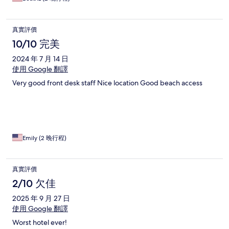
真實評價
10/10 完美
2024 年 7 月 14 日
使用 Google 翻譯
Very good front desk staff Nice location Good beach access
Emily (2 晚行程)
真實評價
2/10 欠佳
2025 年 9 月 27 日
使用 Google 翻譯
Worst hotel ever!