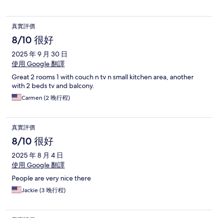
真實評價
8/10 很好
2025 年 9 月 30 日
使用 Google 翻譯
Great 2 rooms 1 with couch n tv n small kitchen area, another
with 2 beds tv and balcony.
Carmen (2 晚行程)
真實評價
8/10 很好
2025 年 8 月 4 日
使用 Google 翻譯
People are very nice there
Jackie (3 晚行程)