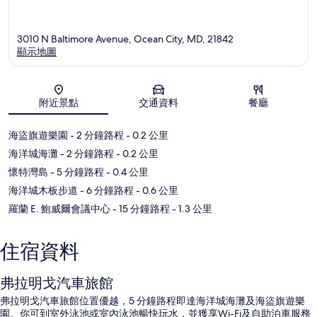
3010 N Baltimore Avenue, Ocean City, MD, 21842
顯示地圖
地圖
附近景點
交通資料
餐廳
海盜旗遊樂園
- 2 分鐘路程
- 0.2 公里
海洋城海灘
- 2 分鐘路程
- 0.2 公里
懷特灣島
- 5 分鐘路程
- 0.4 公里
海洋城木板步道
- 6 分鐘路程
- 0.6 公里
羅蘭 E. 鮑威爾會議中心
- 15 分鐘路程
- 1.3 公里
住宿資料
弗拉明戈汽車旅館
弗拉明戈汽車旅館位置優越，5 分鐘路程即達海洋城海灘及海盜旗遊樂
園。你可到室外泳池或室內泳池暢快玩水，並獲享Wi-Fi及自助泊車服務