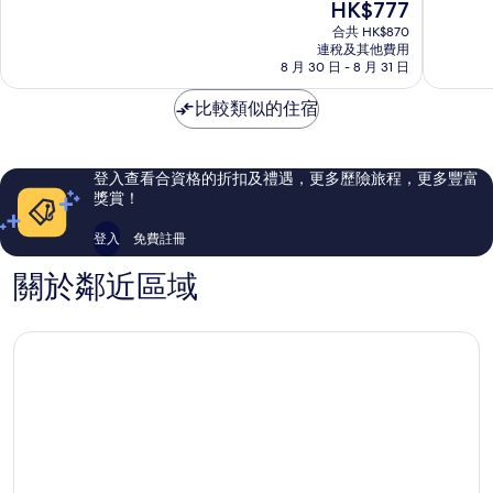
現
HK$777
館
大
分
分
售
大
洋
為
為
合共 HK$870
HK$777
洋
連稅及其他費用
城
10
10
8 月 30 日 - 8 月 31 日
城
中
分)，
分)，
中
城
1,014
優
比較類似的住宿
城
則
異，
評
1,009
價
則
篇
評
登入查看合資格的折扣及禮遇，更多歷險旅程，更多豐富
評
價
獎賞！
價
篇
評
登入
免費註冊
價
關於鄰近區域