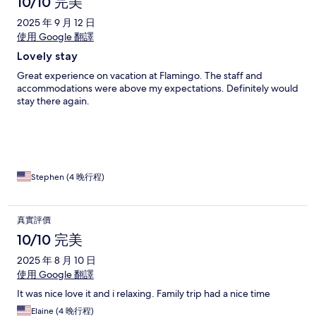
10/10 完美
2025 年 9 月 12 日
使用 Google 翻譯
Lovely stay
Great experience on vacation at Flamingo. The staff and
accommodations were above my expectations. Definitely would
stay there again.
Stephen (4 晚行程)
真實評價
10/10 完美
2025 年 8 月 10 日
使用 Google 翻譯
It was nice love it and i relaxing. Family trip had a nice time
Elaine (4 晚行程)