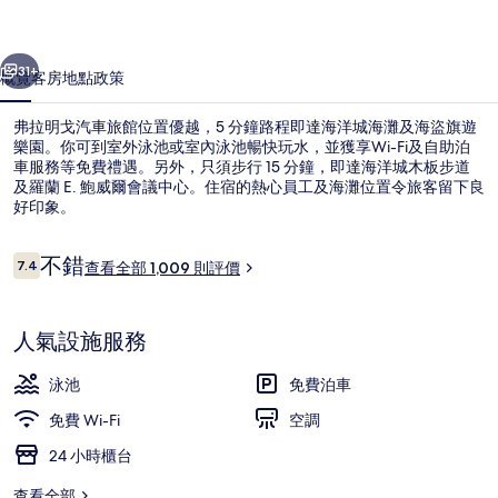
旅
一個
下一個
館
31+
概覽
客房
地點
政策
相
弗拉明戈汽車旅館位置優越，5 分鐘路程即達海洋城海灘及海盜旗遊
片
樂園。你可到室外泳池或室內泳池暢快玩水，並獲享Wi-Fi及自助泊
車服務等免費禮遇。另外，只須步行 15 分鐘，即達海洋城木板步道
集
及羅蘭 E. 鮑威爾會議中心。住宿的熱心員工及海灘位置令旅客留下良
好印象。
評
不錯
7.4
查看全部 1,009 則評價
7.4 分，滿分 10 分，
價
遮光窗簾/窗簾、免費 Wi-Fi
人氣設施服務
泳池
免費泊車
免費 Wi-Fi
空調
24 小時櫃台
查看全部