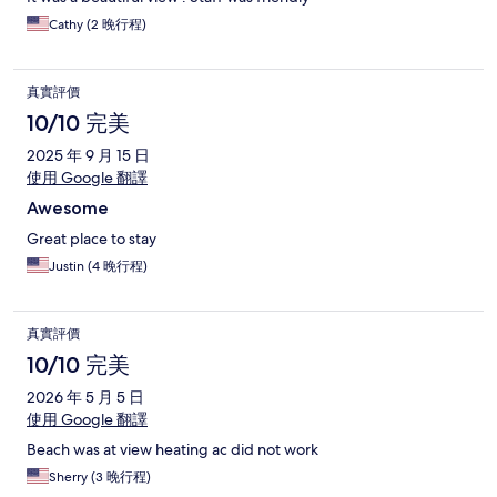
Cathy (2 晚行程)
真實評價
10/10 完美
2025 年 9 月 15 日
使用 Google 翻譯
Awesome
Great place to stay
Justin (4 晚行程)
真實評價
10/10 完美
2026 年 5 月 5 日
使用 Google 翻譯
Beach was at view heating ac did not work
Sherry (3 晚行程)