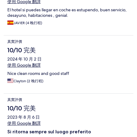
使用 Google 翻譯
El hotel si puedes llegar en coche es estupendo, buen servicio,
desayuno, habitaciones , genial.
JAVIER (4 晚行程)
真實評價
10/10 完美
2024 年 10 月 2 日
使用 Google 翻譯
Nice clean rooms and good staff
Clayton (2 晚行程)
真實評價
10/10 完美
2023 年 8 月 6 日
使用 Google 翻譯
Si ritorna sempre sul luogo preferito