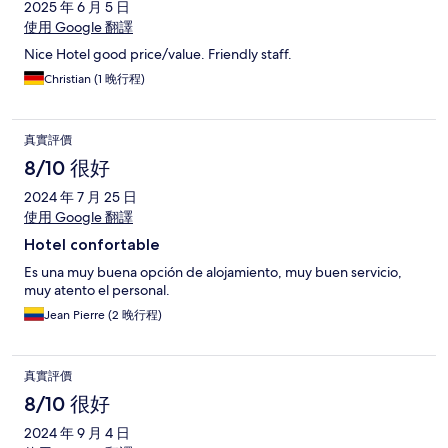
2025 年 6 月 5 日
使用 Google 翻譯
Nice Hotel good price/value. Friendly staff.
Christian (1 晚行程)
真實評價
8/10 很好
2024 年 7 月 25 日
使用 Google 翻譯
Hotel confortable
Es una muy buena opción de alojamiento, muy buen servicio,
muy atento el personal.
Jean Pierre (2 晚行程)
真實評價
8/10 很好
2024 年 9 月 4 日