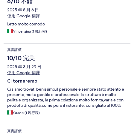
6/10 不錯
2025 年 8 月 6 日
使用 Google 翻譯
Letto molto comodo
Vincenzina (1 晚行程)
真實評價
10/10 完美
2025 年 3 月 29 日
使用 Google 翻譯
Ci torneremo
Ci siamo trovati benissimo,il personale è sempre stato attento e
presente,molto gentile e professionale,la struttura è molto
pulita e organizzata, la prima colazione molto fornita,varia e con
prodotti di qualità,come pure il ristorante, consigliato al 100%
Orazio (1 晚行程)
真實評價