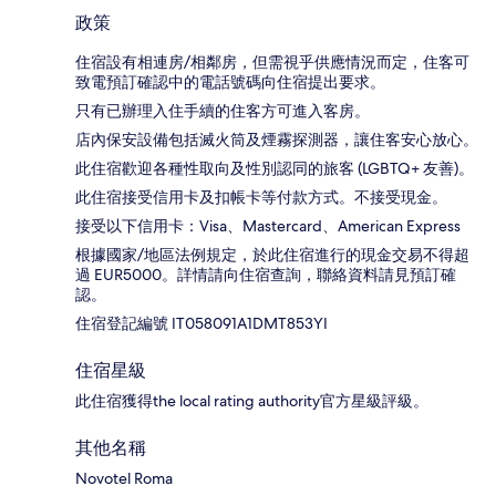
政策
住宿設有相連房/相鄰房，但需視乎供應情況而定，住客可
致電預訂確認中的電話號碼向住宿提出要求。
只有已辦理入住手續的住客方可進入客房。
店內保安設備包括滅火筒及煙霧探測器，讓住客安心放心。
此住宿歡迎各種性取向及性別認同的旅客 (LGBTQ+ 友善)。
此住宿接受信用卡及扣帳卡等付款方式。不接受現金。
接受以下信用卡：Visa、Mastercard、American Express
根據國家/地區法例規定，於此住宿進行的現金交易不得超
過 EUR5000。詳情請向住宿查詢，聯絡資料請見預訂確
認。
住宿登記編號 IT058091A1DMT853YI
住宿星級
此住宿獲得the local rating authority官方星級評級。
其他名稱
Novotel Roma