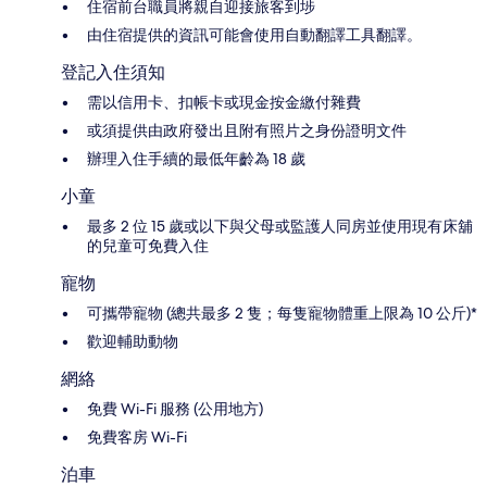
住宿前台職員將親自迎接旅客到埗
由住宿提供的資訊可能會使用自動翻譯工具翻譯。
登記入住須知
需以信用卡、扣帳卡或現金按金繳付雜費
或須提供由政府發出且附有照片之身份證明文件
辦理入住手續的最低年齡為 18 歲
小童
最多 2 位 15 歲或以下與父母或監護人同房並使用現有床舖
的兒童可免費入住
寵物
可攜帶寵物 (總共最多 2 隻；每隻寵物體重上限為 10 公斤)*
歡迎輔助動物
網絡
免費 Wi-Fi 服務 (公用地方)
免費客房 Wi-Fi
泊車