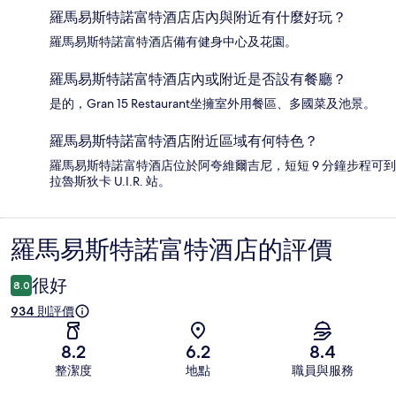
羅馬易斯特諾富特酒店店內與附近有什麼好玩？
羅馬易斯特諾富特酒店備有健身中心及花園。
羅馬易斯特諾富特酒店內或附近是否設有餐廳？
是的，Gran 15 Restaurant坐擁室外用餐區、多國菜及池景。
羅馬易斯特諾富特酒店附近區域有何特色？
羅馬易斯特諾富特酒店位於阿夸維爾吉尼，短短 9 分鐘步程可到
拉魯斯狄卡 U.I.R. 站。
羅馬易斯特諾富特酒店的評價
評
價
很好
8.0
934 則評價
8.2
6.2
8.4
整潔度
地點
職員與服務