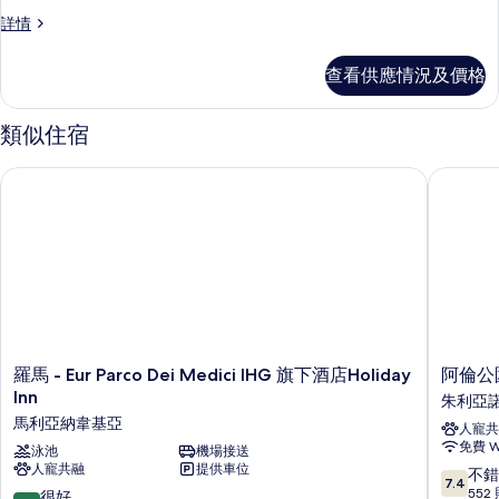
高
的
高
詳情
級
級
相
客
客
片
查看供應情況及價格
房,
房,
2
2
張
類似住宿
單
張
人
單
羅馬 - Eur Parco Dei Medici IHG 旗下酒店Holiday Inn
阿倫公園
床
人
詳
情
床
的
相
片
羅
阿
羅馬 - Eur Parco Dei Medici IHG 旗下酒店Holiday
阿倫公
馬
倫
Inn
朱利亞
-
公
馬利亞納韋基亞
人寵共
Eur
園
免費 Wi
Parco
泳池
機場接送
西
人寵共融
提供車位
Dei
洋
7.4
不錯
7.4
Medici
酒
分
552
8.0
很好