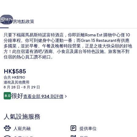
富
一個
下一個
特
187+
概覽
客房
地點
政策
酒
只要下榻羅馬易斯特諾富特酒店，你即距離Roma Est 購物中心僅 10
店
分鐘車程。你可到健身中心運動一番；而Gran 15 Restaurant有供應
多國菜，並於早餐、午餐及晚餐時段營業，正是之後大快朵頤的好地
相
方！此住宿還有酒吧/酒廊、小食店及露台等特色設施。旅客無不對
片
住宿的熱心員工讚不絕口。
集
現
HK$585
價
合共 HK$780
HK$585
連稅及其他費用
池畔酒吧
8 月 28 日 - 8 月 29 日
評
很好
8.0
查看全部 934 則評價
8.0 分，滿分 10 分，
價
人氣設施服務
人寵共融
提供車位