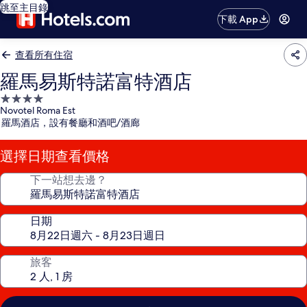
跳至主目錄
下載 App
查看所有住宿
羅馬易斯特諾富特酒店
4.0
Novotel Roma Est
星
羅馬酒店，設有餐廳和酒吧/酒廊
級
住
選擇日期查看價格
宿
下一站想去邊？
日期
旅客