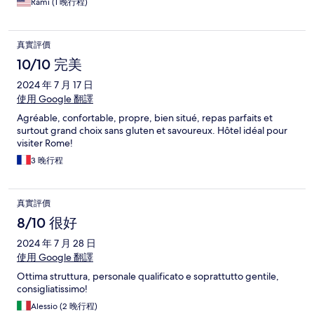
Rami (1 晚行程)
真實評價
10/10 完美
2024 年 7 月 17 日
使用 Google 翻譯
Agréable, confortable, propre, bien situé, repas parfaits et
surtout grand choix sans gluten et savoureux. Hôtel idéal pour
visiter Rome!
3 晚行程
真實評價
8/10 很好
2024 年 7 月 28 日
使用 Google 翻譯
Ottima struttura, personale qualificato e soprattutto gentile,
consigliatissimo!
Alessio (2 晚行程)