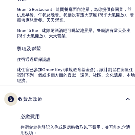
Gran 15 Restaurant - 這間餐廳面向池景，為你提供多國菜，並
供應早餐、午餐及晚餐。餐廳設有露天茶座 (視乎天氣開放)。餐
廳供應兒童餐。天天營業。
Gran 15 Bar - 此雞尾酒酒吧可眺望池景景。餐廳設有露天茶座
(視乎天氣開放)。天天營業。
獎項及聯盟
住宿通過環保認證
此住宿已參加Green Key (環境教育基金會)，該計劃旨在衡量住
宿對下列一個或多個方面的貢獻：環保、社區、文化遺產、本地
經濟。
收費及政策
必繳費用
住宿會於你登記入住或退房時收取以下費用，並可能包含適
用稅項：