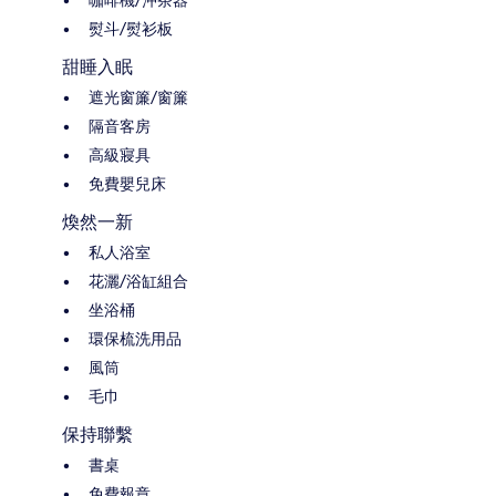
熨斗/熨衫板
甜睡入眠
遮光窗簾/窗簾
隔音客房
高級寢具
免費嬰兒床
煥然一新
私人浴室
花灑/浴缸組合
坐浴桶
環保梳洗用品
風筒
毛巾
保持聯繫
書桌
免費報章