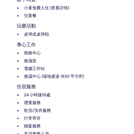
小童免費入住 (查看詳情)
兒童餐
玩樂活動
桌球或桌球枱
專心工作
商務中心
會議室
電腦工作站
會議中心 (場地廣達 1830 平方呎)
住宿服務
24 小時接待處
禮賓服務
乾洗/洗衣服務
行李寄存
婚宴服務
多語服務人員