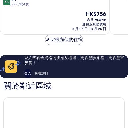
8.0
IHG
店
(滿
分
1,017 則評價
旗
朱
分
(滿
現
HK$756
下
利
為
分
售
酒
亞
10
為
合共 HK$967
HK$756
店
諾
分)，
連稅及其他費用
10
Holiday
8 月 24 日 - 8 月 25 日
達
不
分)，
Inn
爾
錯，
很
馬
比較類似的住宿
馬
552
好，
利
塔
則
1,017
亞
評
則
納
價
評
登入查看合資格的折扣及禮遇，更多歷險旅程，更多豐富
韋
篇
價
獎賞！
基
評
篇
亞
價
評
登入
免費註冊
價
關於鄰近區域