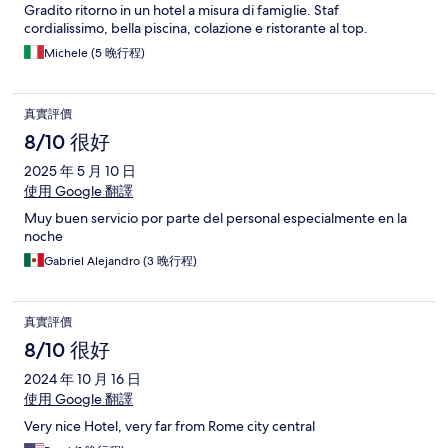
Gradito ritorno in un hotel a misura di famiglie. Staf
cordialissimo, bella piscina, colazione e ristorante al top.
Michele (5 晚行程)
真實評價
8/10 很好
2025 年 5 月 10 日
使用 Google 翻譯
Muy buen servicio por parte del personal especialmente en la
noche
Gabriel Alejandro (3 晚行程)
真實評價
8/10 很好
2024 年 10 月 16 日
使用 Google 翻譯
Very nice Hotel, very far from Rome city central