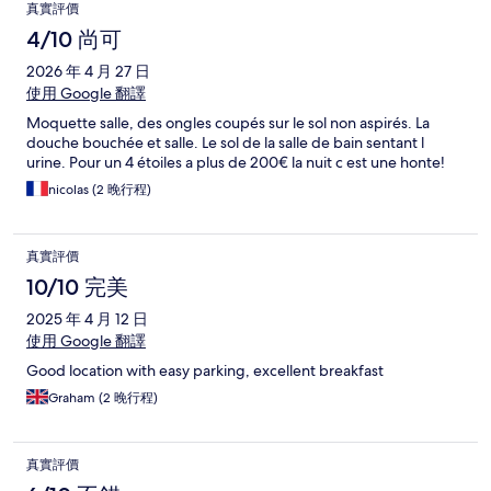
評
真實評價
價
4/10 尚可
2026 年 4 月 27 日
使用 Google 翻譯
Moquette salle, des ongles coupés sur le sol non aspirés. La
douche bouchée et salle. Le sol de la salle de bain sentant l
urine. Pour un 4 étoiles a plus de 200€ la nuit c est une honte!
nicolas (2 晚行程)
真實評價
10/10 完美
2025 年 4 月 12 日
使用 Google 翻譯
Good location with easy parking, excellent breakfast
Graham (2 晚行程)
真實評價