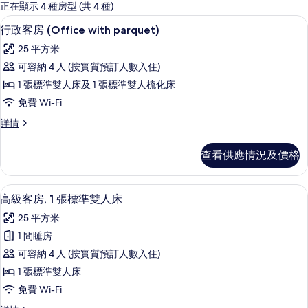
嘅
正在顯示 4 種房型 (共 4 種)
客
行政客房 (Office with parquet
載
16
行政客房 (Office with parquet)
房
入
篩
25 平方米
所
選
可容納 4 人 (按實質預訂人數入住)
有
條
1 張標準雙人床及 1 張標準雙人梳化床
行
件
免費 Wi-Fi
政
行
詳情
客
政
房
客
查看供應情況及價格
房
(Office
(Office
with
with
高級客房, 1 張標準雙人床 | 高級寢
載
parquet)
14
parquet)
高級客房, 1 張標準雙人床
入
詳
的
25 平方米
情
所
相
1 間睡房
有
片
可容納 4 人 (按實質預訂人數入住)
高
1 張標準雙人床
級
免費 Wi-Fi
客