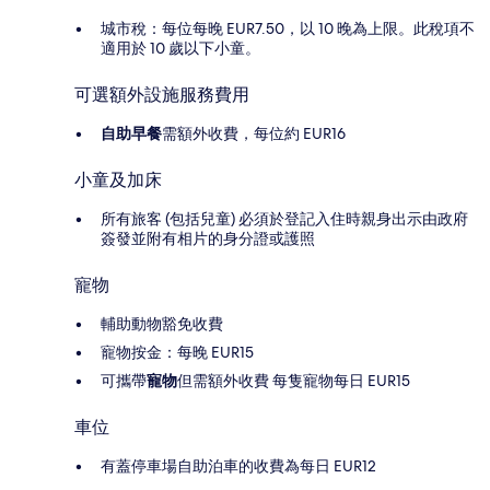
城市稅：每位每晚 EUR7.50，以 10 晚為上限。此稅項不
適用於 10 歲以下小童。
可選額外設施服務費用
自助早餐
需額外收費，每位約 EUR16
小童及加床
所有旅客 (包括兒童) 必須於登記入住時親身出示由政府
簽發並附有相片的身分證或護照
寵物
輔助動物豁免收費
寵物按金：每晚 EUR15
可攜帶
寵物
但需額外收費 每隻寵物每日 EUR15
車位
有蓋停車場自助泊車的收費為每日 EUR12