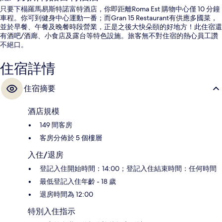
只要下榻羅馬易斯特諾富特酒店，你即距離Roma Est 購物中心僅 10 分鐘
車程。你可到健身中心運動一番；而Gran 15 Restaurant有供應多國菜，
並於早餐、午餐及晚餐時段營業，正是之後大快朵頤的好地方！此住宿還
有酒吧/酒廊、小食店及露台等特色設施。旅客無不對住宿的熱心員工讚
不絕口。
住宿詳情
住宿摘要
酒店規模
149 間客房
客房分佈於 5 個樓層
入住/退房
登記入住開始時間：14:00；登記入住結束時間：任何時間
最低登記入住年齡 - 18 歲
退房時間為 12:00
特別入住指示