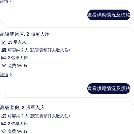
高
詳情
房,
級
1
客
查看供應情況及價格
房,
張
1
標
張
高級雙床房, 2 張單人床 | 高級寢具
載
11
標
準
高級雙床房, 2 張單人床
入
準
雙
25 平方米
雙
所
人
人
可容納 2 人 (按實質預訂人數入住)
有
床
床
2 張單人床
詳
高
的
情
免費 Wi-Fi
級
相
高
詳情
雙
級
片
床
雙
查看供應情況及價格
床
房,
房,
2
2
高級客房, 2 張單人床 | 高級寢具、
載
8
張
張
高級客房, 2 張單人床
入
單
單
可容納 2 人 (按實質預訂人數入住)
人
所
人
床
2 張單人床
有
詳
床
免費 Wi-Fi
情