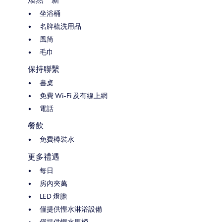
坐浴桶
名牌梳洗用品
風筒
毛巾
保持聯繫
書桌
免費 Wi-Fi 及有線上網
電話
餐飲
免費樽裝水
更多禮遇
每日
房內夾萬
LED 燈膽
僅提供慳水淋浴設備
僅提供慳水馬桶