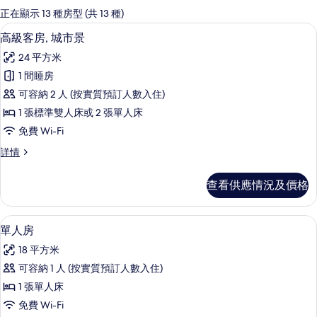
嘅
正在顯示 13 種房型 (共 13 種)
客
客房景觀
載
5
高級客房, 城市景
房
入
篩
24 平方米
所
選
1 間睡房
有
條
可容納 2 人 (按實質預訂人數入住)
高
件
1 張標準雙人床或 2 張單人床
級
免費 Wi-Fi
客
高
詳情
房,
級
城
客
查看供應情況及價格
房,
市
城
景
市
單人房 | 高級寢具、迷你吧、房內夾萬
載
4
景
單人房
的
入
詳
相
18 平方米
情
所
片
可容納 1 人 (按實質預訂人數入住)
有
1 張單人床
單
免費 Wi-Fi
人