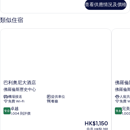
詳
查看供應情況及價格
情
類似住宿
巴利奧尼大酒店
佛羅倫斯 L
巴
佛
巴利奧尼大酒店
佛羅倫斯 
利
羅
佛羅倫斯歷史中心
佛羅倫
奧
倫
機場接送
提供車位
人寵共
尼
斯
免費 Wi-Fi
餐廳
免費 Wi
大
L'Orolog
酒
酒
9.0
9.6
卓越
完美
9.0
9.6
店
店
分
分
1,004 則評價
1,0
佛
佛
(滿
(滿
現
HK$1,150
羅
羅
分
分
售
倫
倫
為
為
合共 HK$1,391