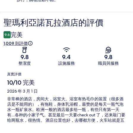
聖瑪利亞諾瓦拉酒店的評價
評
價
完美
9.6
1,009 則評價
9.8
9.4
9.8
整潔度
設施服務
職員與服務
評
真實評價
價
10/10 完美
2026 年 3 月 1 日
非常棒的酒店，房间大，浴室大。浴室有热毛巾的装置（很多酒
店是不能用的），有拖鞋，身体乳浴帽，最赞的是每天一瓶气泡
水一瓶矿泉水。欧洲一般的酒店最多给一瓶，有些只有第一天
有…各种的小家子气。甚至最后一天要check out 了，还来敲门要
给两瓶水，很热情。 酒店位置也好，去哪都方便，火车站就是五
分钟的脚程。周围好吃的饭店也多。早餐也还行。 总之是物超所
值的选择。非常推荐。