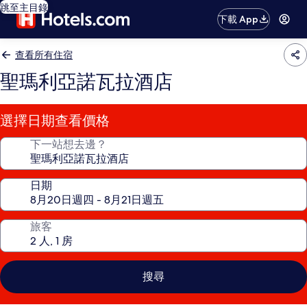
跳至主目錄
下載 App
查看所有住宿
聖瑪利亞諾瓦拉酒店
選擇日期查看價格
下一站想去邊？
日期
旅客
搜尋