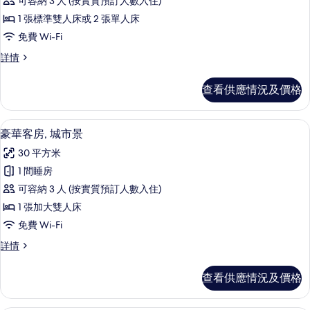
可容納 3 人 (按實質預訂人數入住)
普
1 張標準雙人床或 2 張單人床
通
免費 Wi-Fi
套
普
詳情
房
通
的
套
查看供應情況及價格
房
相
詳
片
情
高級寢具、迷你吧、房內夾萬、書桌
載
4
豪華客房, 城市景
入
30 平方米
所
1 間睡房
有
可容納 3 人 (按實質預訂人數入住)
豪
1 張加大雙人床
華
免費 Wi-Fi
客
豪
詳情
房,
華
城
客
查看供應情況及價格
房,
市
城
景
市