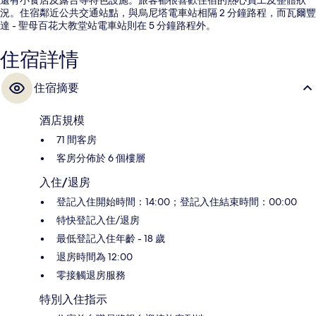
況。住宿鄰近公共交通站點，與烏尼塔電車站相隔 2 分鐘路程，而瓦爾豐
達 - 聖母百花大教堂站電車站則在 5 分鐘路程外。
住宿詳情
住宿摘要
酒店規模
71 間客房
客房分佈於 6 個樓層
入住/退房
登記入住開始時間：14:00；登記入住結束時間：00:00
特快登記入住/退房
最低登記入住年齡 - 18 歲
退房時間為 12:00
零接觸退房服務
特別入住指示