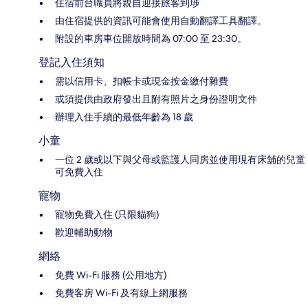
住宿前台職員將親自迎接旅客到埗
由住宿提供的資訊可能會使用自動翻譯工具翻譯。
附設的車房車位開放時間為 07:00 至 23:30。
登記入住須知
需以信用卡、扣帳卡或現金按金繳付雜費
或須提供由政府發出且附有照片之身份證明文件
辦理入住手續的最低年齡為 18 歲
小童
一位 2 歲或以下與父母或監護人同房並使用現有床舖的兒童
可免費入住
寵物
寵物免費入住 (只限貓狗)
歡迎輔助動物
網絡
免費 Wi-Fi 服務 (公用地方)
免費客房 Wi-Fi 及有線上網服務