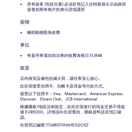
所有旅客 (包括兒童) 必須於登記入住時親身出示由政府
簽發並附有相片的身分證或護照
寵物
輔助動物豁免收費
車位
有蓋停車場自助泊車的收費為每日 EUR48
政策
店內保安設備包括滅火筒，讓住客安心放心。
此住宿接受信用卡、扣帳卡及現金等付款方式。
接受以下信用卡：Visa、Mastercard、American Express、
Discover、Diners Club、JCB International
根據國家/地區法例規定，於此住宿進行的現金交易不得超
過 EUR5000。詳情請向住宿查詢，聯絡資料請見預訂確
認。
住宿登記編號 IT048017A16HEG2O5Z