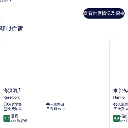
詳情
雙
準
人
雙
查看供應情況及價格
人
房
房
的
詳
類似住宿
情
相
海濱酒店
維京汽車
片
海
維
海濱酒店
維京汽
濱
京
Raseborg
Hanko
酒
汽
免費早餐
人寵共融
人寵共
店
車
免費泊車
免費 Wi-Fi
免費 Wi
Raseborg
旅
館
8.6
8.4
優異
很好
8.6
8.4
Hanko
分
分
433 則評價
127
(滿
(滿