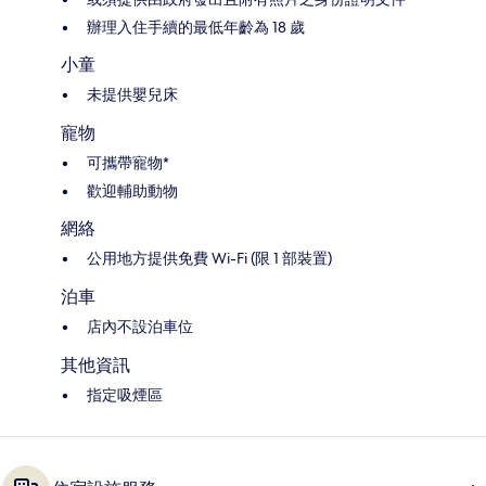
辦理入住手續的最低年齡為 18 歲
小童
未提供嬰兒床
寵物
可攜帶寵物*
歡迎輔助動物
網絡
公用地方提供免費 Wi-Fi (限 1 部裝置)
泊車
店內不設泊車位
其他資訊
指定吸煙區