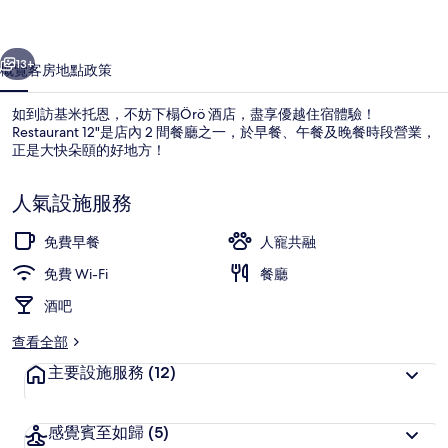
一個
下一個
13+
概覽
客房
地點
政策
如到訪基米托恩，不妨下榻Örö 酒店，盡享優越住宿體驗！
Restaurant 12"是店內 2 間餐廳之一，於早餐、午餐及晚餐時段營業，
正是大快朵頤的好地方！
人氣設施服務
免費早餐
人寵共融
免費 Wi-Fi
餐廳
外觀
酒吧
查看全部
主要設施服務
(12)
感覺賓至如歸
(5)