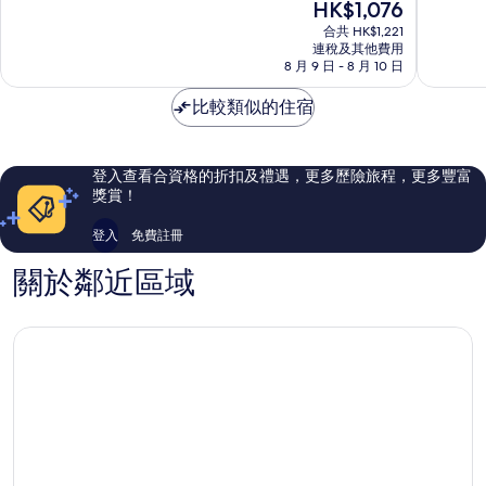
現
HK$1,076
分
分
售
為
為
合共 HK$1,221
HK$1,076
連稅及其他費用
10
10
8 月 9 日 - 8 月 10 日
分)，
分)，
優
很
比較類似的住宿
異，
好，
433
127
則
則
評
評
登入查看合資格的折扣及禮遇，更多歷險旅程，更多豐富
價
價
獎賞！
篇
篇
評
評
登入
免費註冊
價
價
關於鄰近區域