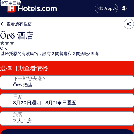
跳至主目錄
下載 App
查看所有住宿
Örö 酒店
3.0
Örö
星
基米托恩的海濱民宿，設有 2 間餐廳和 2 間酒吧/酒廊
級
住
選擇日期查看價格
宿
下一站想去邊？
日期
旅客