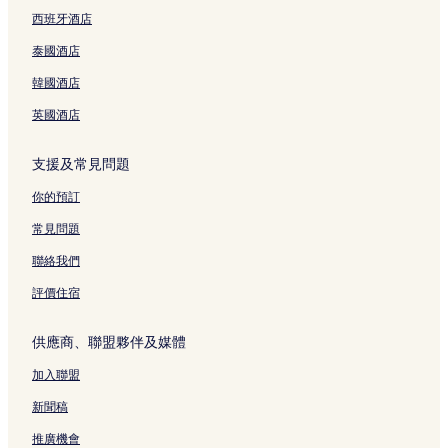
g
t
西班牙酒店
u
o
頁
頁
泰國酒店
面
面
韓國酒店
英國酒店
支援及常見問題
你的預訂
常見問題
聯絡我們
評價住宿
供應商、聯盟夥伴及媒體
加入聯盟
新聞稿
推廣機會