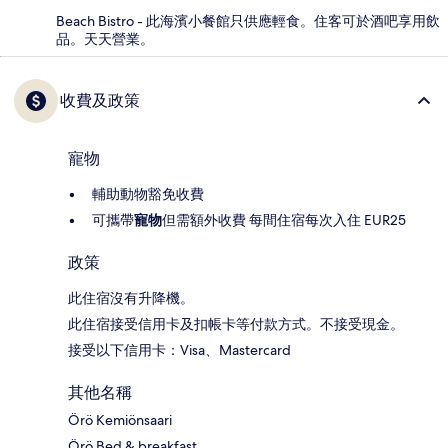
Beach Bistro - 此海濱小餐館只供應輕食。住客可於酒吧享用飲
品。天天營業。
收費及政策
寵物
輔助動物豁免收費
可攜帶
寵物
但需額外收費 每間住宿每次入住 EUR25
政策
此住宿沒有升降機。
此住宿接受信用卡及扣帳卡等付款方式。不接受現金。
接受以下信用卡：Visa、Mastercard
其他名稱
Örö Kemiönsaari
Örö Bed & breakfast