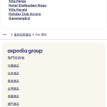
此
Villa Helga
連
此
Hotel Stallbacken Nagu
結
連
此
Villa Harald
會
結
連
此
Holiday Club Airisto
開
會
結
連
此
Gammelgård
啟
開
會
結
連
V
啟
開
會
結
i
H
啟
開
會
基米托恩酒店
Örö 酒店
l
o
V
啟
開
l
t
i
H
啟
a
e
l
o
G
H
l
l
l
a
e
S
a
i
m
l
t
H
d
m
熱門目的地
g
a
a
a
e
a
l
r
y
l
中國酒店
頁
l
a
C
g
日本酒店
面
b
l
l
å
a
d
u
r
香港酒店
c
頁
b
d
k
面
A
頁
台灣酒店
e
i
面
n
r
美國酒店
N
i
a
s
澳門酒店