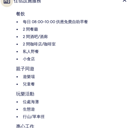
住宿設施服務
餐飲
每日 08:00–10:00 供應免費自助早餐
2 間餐廳
2 間酒吧/酒廊
2 間咖啡店/咖啡室
私人野餐
小食店
親子同遊
遊樂場
兒童餐
玩樂活動
位處海灘
生態遊
行山/單車徑
專心工作