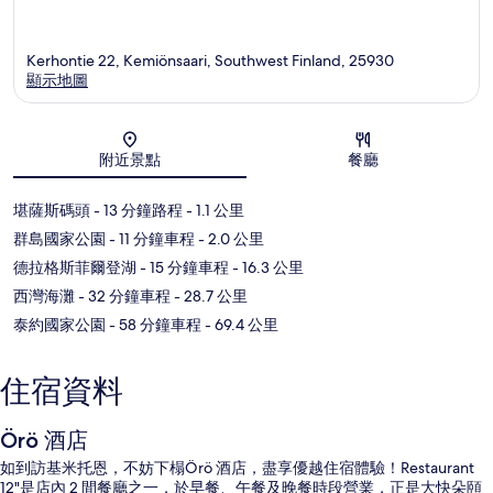
Kerhontie 22, Kemiönsaari, Southwest Finland, 25930
顯示地圖
地圖
附近景點
餐廳
堪薩斯碼頭
- 13 分鐘路程
- 1.1 公里
群島國家公園
- 11 分鐘車程
- 2.0 公里
德拉格斯菲爾登湖
- 15 分鐘車程
- 16.3 公里
西灣海灘
- 32 分鐘車程
- 28.7 公里
泰約國家公園
- 58 分鐘車程
- 69.4 公里
住宿資料
Örö 酒店
如到訪基米托恩，不妨下榻Örö 酒店，盡享優越住宿體驗！Restaurant
12"是店內 2 間餐廳之一，於早餐、午餐及晚餐時段營業，正是大快朵頤