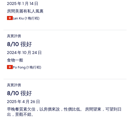
2025 年 1 月 14 日
房間美麗有私人風裏
Lan Kiu (1 晚行程)
真實評價
8/10 很好
2024 年 10 月 24 日
食物一般
Po Fong (1 晚行程)
真實評價
8/10 很好
2025 年 4 月 26 日
早晚餐質素欠佳，以房價來說，性價比低。 房間望東，可望到日
出，景觀不錯。