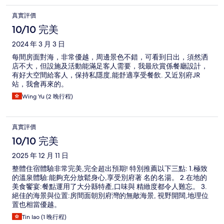
真實評價
10/10 完美
2024 年 3 月 3 日
每間房面對海，非常優越，周邊景色不錯，可看到日出，須然洒
店不大，但設施及活動能滿足客人需要，我最欣賞係餐廳設計，
有好大空間給客人，保持私隱度,能舒適享受餐飲. 又近別府JR
站，我會再來的。
Wing Yu (2 晚行程)
真實評價
10/10 完美
2025 年 12 月 11 日
整體住宿體驗非常完美,完全超出預期! 特別推薦以下三點: 1.極致
的溫泉體驗:能夠充分放鬆身心,享受別府著 名的名湯。 2.在地的
美食饗宴:餐點運用了大分縣特產,口味與 精緻度都令人難忘。 3.
絕佳的海景與位置:房間面朝別府灣的無敵海景, 視野開闊,地理位
置也相當優越。
Tin Iao (1 晚行程)