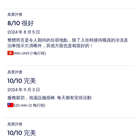
真實評價
8/10 很好
2024 年 8 月 5 日
整體而言是令人期待的住宿地點，除了入住時接待職員的冷淡及
泊車指示欠清晰外，其他方面也是相當好的！
WAI LING (1 晚行程)
真實評價
10/10 完美
2024 年 9 月 3 日
服務親切，泡湯設施很棒. 每天都有安排活動
SZU Min (2 晚行程)
真實評價
10/10 完美