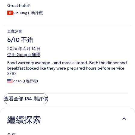
Great hotel!
Sin Tung (1 晚行程)
真實評價
6/10 不錯
2026 年 4 月 14 日
使用 Google 翻譯
Food was very average - and mass catered. Both the dinner and
breakfast looked like they were prepared hours before service
3/10
dean (1 晚行程)
查看全部 134 則評價
繼續探索