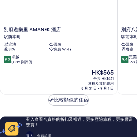
相
片
別
別
別府遊樂里 AMANEK 酒店
別府八
府
府
駅前本町
駅前本
遊
八
泳池
溫泉
溫泉
樂
湯
SPA
免費 Wi-Fi
餐廳
里
御
AMANEK
宿
9.0
9.4
卓越
完美
9.0
9.4
酒
野
分
分
1,002 則評價
368
店
乃
(滿
(滿
現
HK$565
駅
別
分
分
售
前
府
為
為
合共 HK$621
HK$565
本
連稅及其他費用
駅
10
10
8 月 31 日 - 9 月 1 日
町
前
分)，
分)，
本
卓
完
比較類似的住宿
町
越，
美，
1,002
368
則
則
評
評
登入查看合資格的折扣及禮遇，更多歷險旅程，更多豐富
價
價
獎賞！
篇
篇
評
評
登入
免費註冊