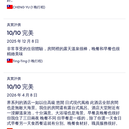
距。
CHENG YU (1 晚行程)
真實評價
10/10 完美
2025 年 12 月 8 日
非常享受的住宿體驗，房間裡的露天溫泉很棒，晚餐和早餐也很
精緻美味
Ting-Ting (1 晚行程)
真實評價
10/10 完美
2026 年 4 月 8 日
界系列的酒店一如以往高級 悠閒 日式現代風格 此酒店全部房間
也是無敵大海景。我住的房間還有露台式風呂。酒店大堂附近有
一浸腳溫泉池，十分滿意。大浴場也是海景。早餐及晚餐也很好
但我住了三日兩夜 晚餐不同 但早餐是一樣的，除了你選一天食日
式早餐另一天食西餐這就有分別。晚餐食材好。職員服務很好。
但有一晚食晚餐有一些安排上菜很急 相關職員服務也有些錯漏。