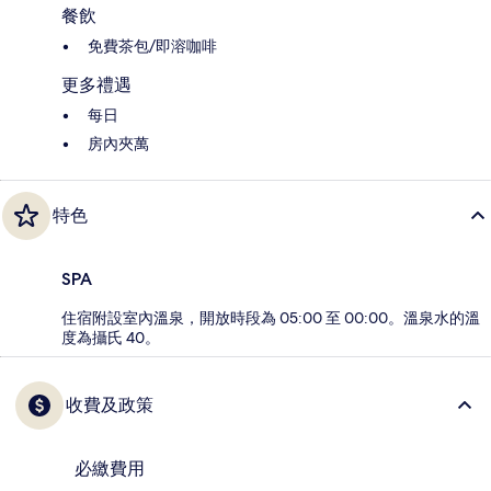
餐飲
免費茶包/即溶咖啡
更多禮遇
每日
房內夾萬
特色
SPA
住宿附設室內溫泉，開放時段為 05:00 至 00:00。溫泉水的溫
度為攝氏 40。
收費及政策
必繳費用