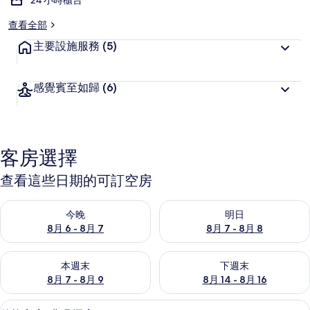
24 小時櫃台
查看全部
主要設施服務
(5)
感覺賓至如歸
(6)
客房選擇
查看這些日期的可訂空房
查看今晚 8月 6 - 8月 7的可訂空房
查看明日 8月 7 - 8月 8的可訂
今晚
明日
8月 6 - 8月 7
8月 7 - 8月 8
查看本週末 8月 7 - 8月 9的可訂空房
查看下週末 8月 14 - 8月 16
本週末
下週末
8月 7 - 8月 9
8月 14 - 8月 16
傳統客房, 非吸煙房 (Japanese-style,
載