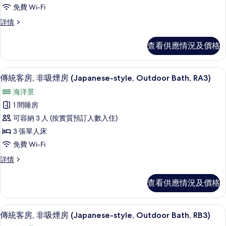
客
免費 Wi-Fi
房,
傳
詳情
4
統
間
客
查看供應情況及價格
房,
臥
4
室,
間
傳統客房, 非吸煙房 (Japanese-style, 
載
6
臥
非
傳統客房, 非吸煙房 (Japanese-style, Outdoor Bath, RA3)
入
室,
吸
海洋景
非
所
煙
吸
1 間睡房
有
煙
房
可容納 3 人 (按實質預訂人數入住)
房
傳
(Japanese-
(Japanese-
3 張單人床
統
style,
style,
免費 Wi-Fi
FA4)
客
FA4)
詳
傳
詳情
房,
的
情
統
非
客
相
查看供應情況及價格
房,
吸
片
非
煙
吸
傳統客房, 非吸煙房 (Japanese-style, O
載
6
煙
傳統客房, 非吸煙房 (Japanese-style, Outdoor Bath, RB3)
房
入
房