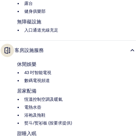
露台
健身俱樂部
無障礙設施
入口通道光線充足
客房設施服務
休閒娛樂
43 吋智能電視
數碼電視頻道
居家配備
恆溫控制空調及暖氣
電熱水壺
浴袍及拖鞋
熨斗/熨衫板 (按要求提供)
甜睡入眠