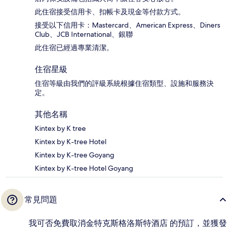
此住宿接受信用卡、扣帳卡及現金等付款方式。
接受以下信用卡：Mastercard、American Express、Diners
Club、JCB International、銀聯
此住宿已經過專業清潔。
住宿星級
住宿等級由我們的評級系統根據住宿類型、設施和服務決
定。
其他名稱
Kintex by K tree
Kintex by K-tree Hotel
Kintex by K-tree Goyang
Kintex by K-tree Hotel Goyang
常見問題
我可否免費取消金特克斯格洛斯特酒店 的預訂，並獲發