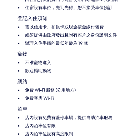
住宿設有車位，先到先得。恕不接受車位預訂
登記入住須知
需以信用卡、扣帳卡或現金按金繳付雜費
或須提供由政府發出且附有照片之身份證明文件
辦理入住手續的最低年齡為 19 歲
寵物
不准寵物進入
歡迎輔助動物
網絡
免費 Wi-Fi 服務 (公用地方)
免費客房 Wi-Fi
泊車
店內設有免費有蓋停車場，提供自助泊車服務
店內泊車位有限
店內泊車位設有高度限制