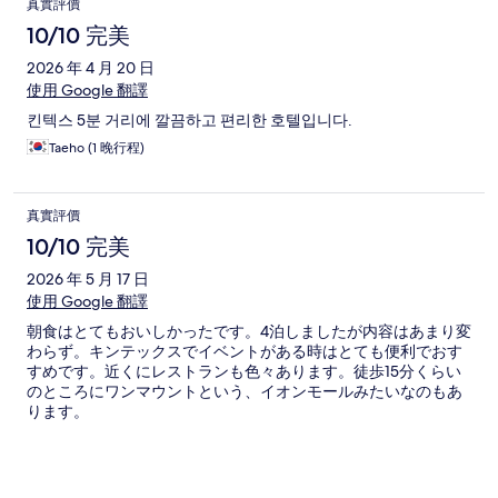
真實評價
10/10 完美
2026 年 4 月 20 日
使用 Google 翻譯
킨텍스 5분 거리에 깔끔하고 편리한 호텔입니다.
Taeho (1 晚行程)
真實評價
10/10 完美
2026 年 5 月 17 日
使用 Google 翻譯
朝食はとてもおいしかったです。4泊しましたが内容はあまり変
わらず。キンテックスでイベントがある時はとても便利でおす
すめです。近くにレストランも色々あります。徒歩15分くらい
のところにワンマウントという、イオンモールみたいなのもあ
ります。