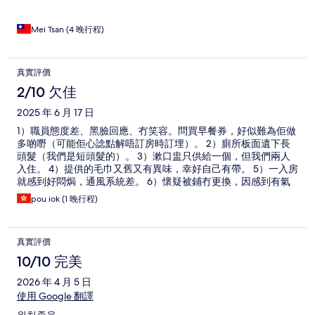
Mei Tsan (4 晚行程)
真實評價
2/10 欠佳
2025 年 6 月 17 日
1）職員態度差、黑臉回應、冇笑容。問買早餐券，好似難為佢做
多啲嘢（可能佢心諗點解唔訂房時訂埋）。 2）廁所板面遺下長
頭髮（我們是短頭髮的）。 3）漱口盅只供給一個，但我們兩人
入住。 4）提供的毛巾又舊又有異味，幸好自己有帶。 5）一入房
就感到好悶焗，通風系統差。 6）懷疑被鋪冇更換，因感到有氣
味及有些濕濕哋，首爾天氣咁乾，不應有濕的感覺。 7）沖完涼
pou iok (1 晚行程)
後，半個廁所都濕晒，因為只有一塊好細（估計約40厘米）的膠
隔住個水龍頭位。難道設計師唔知道沖涼時D水會周圍「彈」。
8）到酒店時是早上9:30，也知道未有得check in,想把一個手提行
真實評價
李寄存，點知叫我自己攞入一間大房內，叫我返嚟酒店時自己去
攞返然後check-in。我問會否有寄存你的單據。但職員只說：酒
10/10 完美
店只提供地方放行李。放行李的地方是公開的，酒店不會幫顧客
2026 年 4 月 5 日
看管。幸好晩上10:30才check in,行李仍健在。但仍然覺得有些荒
繆。 9）
使用 Google 翻譯