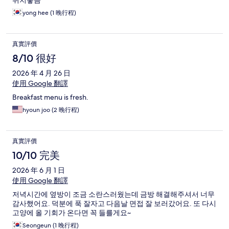
위치좋음
yong hee (1 晚行程)
真實評價
8/10 很好
2026 年 4 月 26 日
使用 Google 翻譯
Breakfast menu is fresh.
hyoun joo (2 晚行程)
真實評價
10/10 完美
2026 年 6 月 1 日
使用 Google 翻譯
저녁시간에 옆방이 조금 소란스러웠는데 금방 해결해주셔서 너무
감사했어요. 덕분에 푹 잘자고 다음날 면접 잘 보러갔어요. 또 다시
고양에 올 기회가 온다면 꼭 들를게요~
Seongeun (1 晚行程)