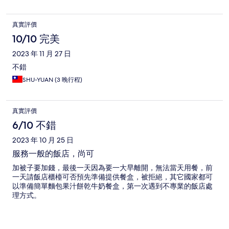
真實評價
10/10 完美
2023 年 11 月 27 日
不錯
SHU-YUAN (3 晚行程)
真實評價
6/10 不錯
2023 年 10 月 25 日
服務一般的飯店，尚可
加被子要加錢，最後一天因為要一大早離開，無法當天用餐，前
一天請飯店櫃檯可否預先準備提供餐盒，被拒絕，其它國家都可
以準備簡單麵包果汁餅乾牛奶餐盒，第一次遇到不專業的飯店處
理方式。