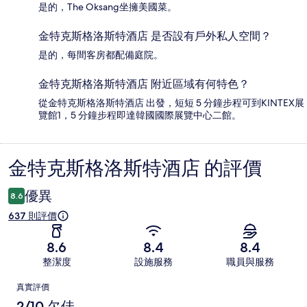
是的，The Oksang坐擁美國菜。
金特克斯格洛斯特酒店 是否設有戶外私人空間？
是的，每間客房都配備庭院。
金特克斯格洛斯特酒店 附近區域有何特色？
從金特克斯格洛斯特酒店 出發，短短 5 分鐘步程可到KINTEX展
覽館1，5 分鐘步程即達韓國國際展覽中心二館。
金特克斯格洛斯特酒店 的評價
評
價
優異
8.6
637 則評價
8.6
8.4
8.4
整潔度
設施服務
職員與服務
評
真實評價
價
2/10 欠佳