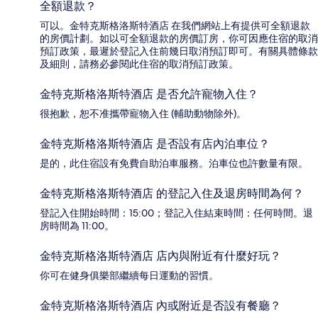
全額退款？
可以。金特克斯格洛斯特酒店 在我們網站上有提供可全額退款
的房價計劃。如以可全額退款的房價訂房，你可因應住宿的取消
預訂政策，最遲於登記入住前幾日取消預訂即可。有關具體條款
及細則，請務必參閱此住宿的取消預訂政策。
金特克斯格洛斯特酒店 是否允許寵物入住？
很抱歉，恕不准攜帶寵物入住 (輔助動物除外)。
金特克斯格洛斯特酒店 是否設有店內泊車位？
是的，此住宿設有免費自助泊車服務。泊車位也許數量有限。
金特克斯格洛斯特酒店 的登記入住及退房時間為何？
登記入住開始時間：15:00；登記入住結束時間：任何時間。退
房時間為 11:00。
金特克斯格洛斯特酒店 店內與附近有什麼好玩？
你可在健身俱樂部繼續每日運動的習慣。
金特克斯格洛斯特酒店 內或附近是否設有餐廳？