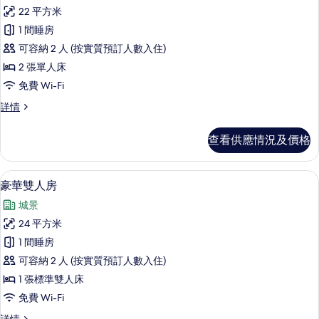
所
22 平方米
有
1 間睡房
標
可容納 2 人 (按實質預訂人數入住)
準
2 張單人床
雙
免費 Wi-Fi
床
標
詳情
房
準
的
雙
查看供應情況及價格
床
相
房
片
詳
高級寢具、書桌、手提電腦工作空間、
載
9
情
豪華雙人房
入
城景
所
24 平方米
有
1 間睡房
豪
可容納 2 人 (按實質預訂人數入住)
華
1 張標準雙人床
雙
免費 Wi-Fi
人
豪