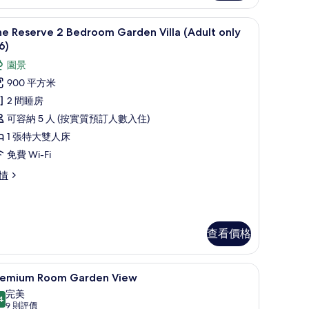
作空間
The Reserve 2 Bedroom Garden Villa
載
7
e Reserve 2 Bedroom Garden Villa (Adult only
入
6)
所
園景
有
900 平方米
he
2 間睡房
eserve
可容納 5 人 (按實質預訂人數入住)
1 張特大雙人床
edroom
免費 Wi-Fi
arden
lla
he
情
serve
Adult
nly
edroom
6)
arden
查看價格
lla
的
dult
相
ly
作空間
迷你吧、房內夾萬、書桌、手提電腦工作空間
載
片
6)
5
remium Room Garden View
入
完美
4
9.4 分，滿分 10 分
所
(9
9 則評價