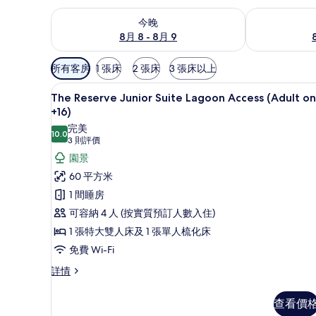
查看今晚 8月 8 - 8月 9的可訂空房
查看明日 8月 9
今晚
8月 8 - 8月 9
可
所有客房
1 張床
2 張床
3 張床以上
用
The Reserve Junior Suit
載
嘅
6
The Reserve Junior Suite Lagoon Access (Adult on
入
客
+16)
房
所
完美
10.0
10.0 分，滿分 10 分
篩
(3
3 則評價
有
則
選
園景
The
評
條
60 平方米
Reserve
價)
件
Junior
1 間睡房
Suite
可容納 4 人 (按實質預訂人數入住)
Lagoon
1 張特大雙人床及 1 張單人梳化床
Access
免費 Wi-Fi
(Adult
The
詳情
only
Reserve
+16)
Junior
查看價
的
Suite