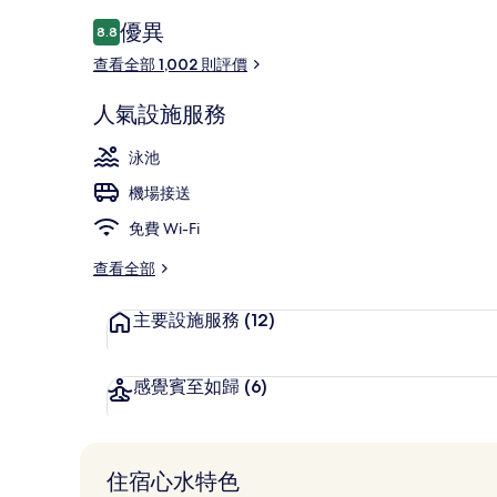
評
優異
8.8
8.8 分，滿分 10 分，
價
查看全部 1,002 則評價
4 個室外泳池
人氣設施服務
泳池
機場接送
免費 Wi-Fi
查看全部
主要設施服務
(12)
感覺賓至如歸
(6)
住宿心水特色