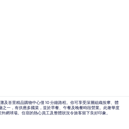
外部細節
及峇里精品購物中心僅 10 分鐘路程。你可享受深層組織按摩、體
內 8 間餐廳之一，有供應多國菜，並於早餐、午餐及晚餐時段營業。此奢華度
備及室外網球場。住宿的熱心員工及整體狀況令旅客留下良好印象。
在海灘附近