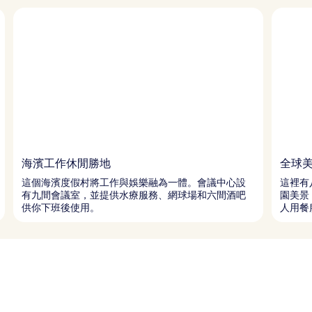
海濱工作休閒勝地
全球
這個海濱度假村將工作與娛樂融為一體。會議中心設
這裡有
有九間會議室，並提供水療服務、網球場和六間酒吧
園美景
供你下班後使用。
人用餐