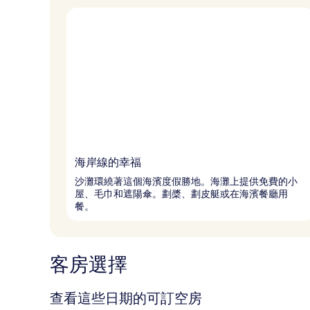
海岸線的幸福
沙灘環繞著這個海濱度假勝地。海灘上提供免費的小
屋、毛巾和遮陽傘。劃槳、劃皮艇或在海濱餐廳用
餐。
客房選擇
查看這些日期的可訂空房