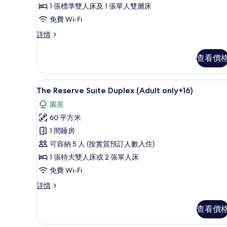
Suite
1 張標準雙人床及 1 張單人雙層床
Lagoon
免費 Wi-Fi
Access
Family
詳情
的
Concierge
相
Junior
查看價
Suite
片
Lagoon
Access
迷你吧、房內夾萬、書桌、手
載
5
詳
The Reserve Suite Duplex (Adult only+16)
入
情
園景
所
60 平方米
有
1 間睡房
The
可容納 5 人 (按實質預訂人數入住)
Reserve
1 張特大雙人床或 2 張單人床
Suite
免費 Wi-Fi
Duplex
(Adult
The
詳情
Reserve
only+16)
Suite
的
查看價
Duplex
相
(Adult