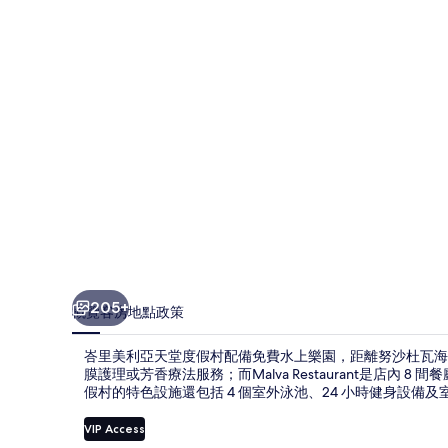
天
堂
度
假
村
相
片
集
205+
概覽
客房
地點
政策
峇里美利亞天堂度假村配備免費水上樂園，距離努沙杜瓦海灘
膜護理或芳香療法服務；而Malva Restaurant是店
假村的特色設施還包括 4 個室外泳池、24 小時健身設
VIP Access