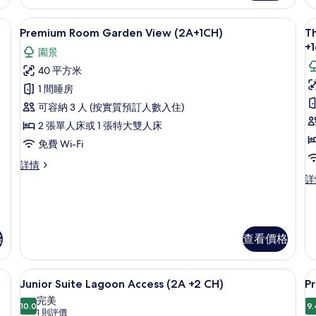
詳
情
提電腦工作空間
迷你吧、房內夾萬、書桌、手提電腦工
載
5
Premium Room Garden View (2A+1CH)
Th
入
+1
園景
所
40 平方米
有
1 間睡房
Premium
T
可容納 3 人 (按實質預訂人數入住)
Room
R
2 張單人床或 1 張特大雙人床
Garden
2
免費 Wi-Fi
View
B
(2A+1CH)
G
Premium
詳情
Room
Vi
的
T
詳
Garden
Re
(
相
View
2
o
片
(2A+1CH)
B
+1
詳
G
格
查看價格
情
Vi
(A
on
提電腦工作空間
迷你吧、房內夾萬、書桌、手提電腦工
載
+1
5
Junior Suite Lagoon Access (2A +2 CH)
P
詳
入
完美
情
10.0
9.
10.0 分，滿分 10 分
所
(1
1 則評價