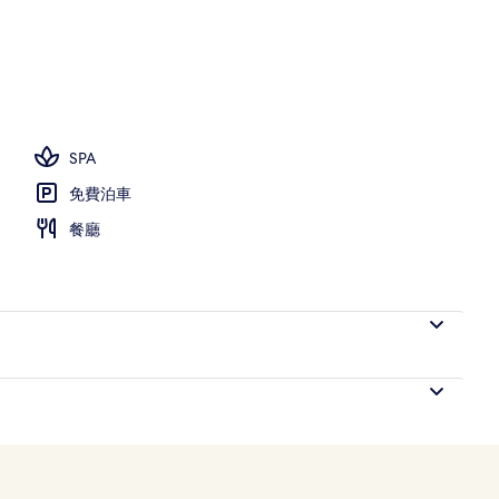
；07:00 至 19:00 開放；免費小屋、泳池傘
SPA
免費泊車
餐廳