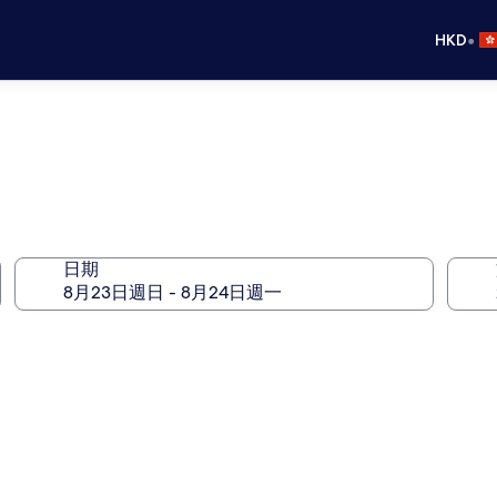
•
HKD
日期