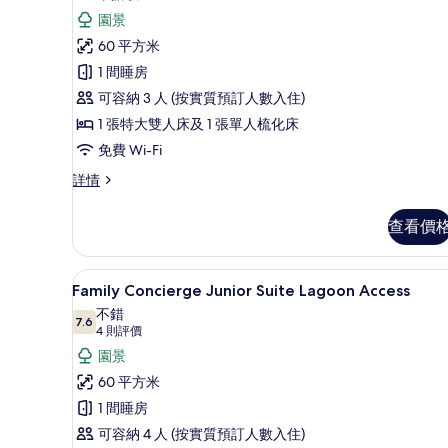
詳
則
有
園景
情
評
Junior
60 平方米
價)
Suite
1 間睡房
Lagoon
可容納 3 人 (按實質預訂人數入住)
Access
1 張特大雙人床及 1 張單人梳化床
(2A
免費 Wi-Fi
+1
Junior
詳情
CH)
Suite
的
Lagoon
查看價
相
Access
(2A
片
+1
迷你吧、房內夾萬、書桌、手
載
9
CH)
Family Concierge Junior Suite Lagoon Access
入
詳
不錯
情
7.6
7.6 分，滿分 10 分
所
(4
4 則評價
則
有
園景
評
Family
60 平方米
價)
Concierge
1 間睡房
Junior
可容納 4 人 (按實質預訂人數入住)