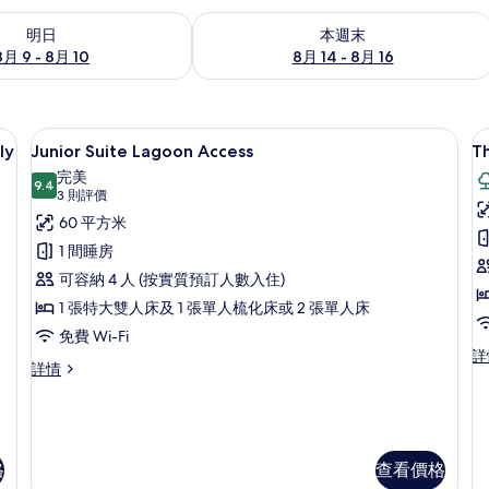
 - 8月 10的可訂空房
查看本週末 8月 14 - 8月 16的可訂空房
明日
本週末
8月 9 - 8月 10
8月 14 - 8月 16
e Lagoon Access (Adult only +16) | 迷你吧、房內夾萬、書桌、手提電腦工作空間
迷你吧、房內夾萬、書桌、手提電腦工
載
5
ly
Junior Suite Lagoon Access
Th
入
完美
9.4
9.4 分，滿分 10 分
所
(3
3 則評價
則
有
60 平方米
評
Junior
T
1 間睡房
價)
Suite
R
可容納 4 人 (按實質預訂人數入住)
Lagoon
P
1 張特大雙人床及 1 張單人梳化床或 2 張單人床
Access
S
免費 Wi-Fi
(
的
T
詳
Junior
詳情
Re
o
相
Suite
Pr
+1
Lagoon
片
Su
Access
(A
詳
on
情
格
查看價格
+1