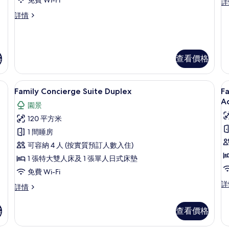
V
Ju
詳
房,
Su
(
普
詳情
花
G
通
Vi
園
套
(2
房,
景
詳
花
情
格
查看價格
的
園
景
相
詳
提電腦工作空間
迷你吧、房內夾萬、書桌、手提電腦工
載
片
情
6
Family Concierge Suite Duplex
Fa
入
A
園景
所
120 平方米
有
1 間睡房
Family
F
可容納 4 人 (按實質預訂人數入住)
Concierge
C
1 張特大雙人床及 1 張單人日式床墊
Suite
C
免費 Wi-Fi
Duplex
J
Fa
詳
S
的
Family
詳情
Co
Concierge
L
相
Co
Suite
A
格
查看價格
Ju
片
Duplex
Su
詳