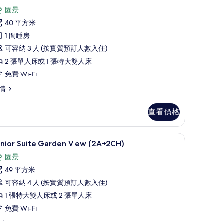
則
有
園景
評
remium
40 平方米
價)
oom
1 間睡房
arden
可容納 3 人 (按實質預訂人數入住)
iew
2 張單人床或 1 張特大雙人床
的
免費 Wi-Fi
相
remium
情
片
oom
arden
查看價格
ew
作空間
迷你吧、房內夾萬、書桌、手提電腦工作空間
載
5
unior Suite Garden View (2A+2CH)
入
園景
所
49 平方米
有
可容納 4 人 (按實質預訂人數入住)
unior
1 張特大雙人床或 2 張單人床
uite
免費 Wi-Fi
arden