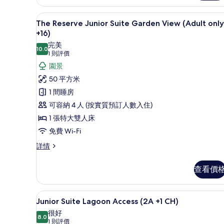
Lagoon
相
Access
迷你吧、房內夾萬、書桌、手
載
片
5
(Adult
The Reserve Junior Suite Garden View (Adult only
入
only
+16)
+16)
所
完美
詳
10.0
10.0 分，滿分 10 分
(1
1 則評價
有
情
則
園景
The
評
50 平方米
Reserve
價)
Junior
1 間睡房
Suite
可容納 4 人 (按實質預訂人數入住)
Garden
1 張特大雙人床
View
免費 Wi-Fi
(Adult
The
詳情
only
Reserve
+16)
Junior
查看價
的
Suite
Garden
相
View
迷你吧、房內夾萬、書桌、手
載
片
5
(Adult
Junior Suite Lagoon Access (2A +1 CH)
入
only
很好
+16)
8.0
8.0 分，滿分 10 分
所
(1
1 則評價