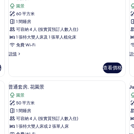
則
有
園景
評
Junior
P
60 平方米
價)
Suite
R
1 間睡房
Lagoon
G
可容納 4 人 (按實質預訂人數入住)
Access
V
1 張特大雙人床及 1 張單人梳化床
(2A
免費 Wi-Fi
+2
Junior
P
詳情
詳
CH)
Suite
R
的
Lagoon
G
格
查看價格
相
Access
Vi
(2A
詳
片
+2
情
提電腦工作空間
迷你吧、房內夾萬、書桌、手提電腦工
載
5
CH)
普通套房, 花園景
J
入
詳
園景
情
所
50 平方米
有
1 間睡房
J
普
可容納 4 人 (按實質預訂人數入住)
S
通
1 張特大雙人床或 2 張單人床
G
套
免費 Wi-Fi