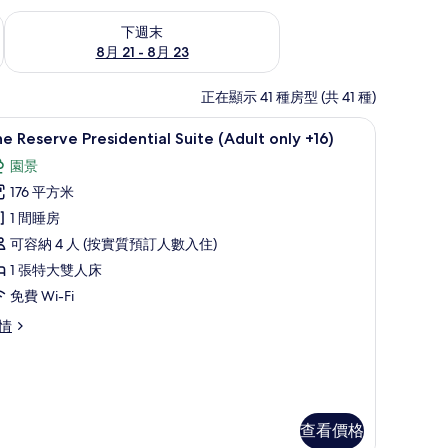
查看下週末 8月 21 - 8月 23的可訂空房
下週末
8月 21 - 8月 23
正在顯示 41 種房型 (共 41 種)
作空間
迷你吧、房內夾萬、書桌、手提電腦工作空間
載
6
e Reserve Presidential Suite (Adult only +16)
入
園景
所
176 平方米
有
1 間睡房
he
可容納 4 人 (按實質預訂人數入住)
eserve
1 張特大雙人床
residential
免費 Wi-Fi
uite
Adult
he
情
serve
nly
esidential
6)
ite
的
dult
ly
相
查看價格
6)
片