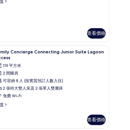
iew
nior
情
ite
2A+2CH)
arden
的
ew
相
A+2CH)
片
查看價格
作空間
迷你吧、房內夾萬、書桌、手提電腦工作空間
載
6
mily Concierge Connecting Junior Suite Lagoon
入
ccess
所
119 平方米
有
2 間睡房
amily
可容納 8 人 (按實質預訂人數入住)
oncierge
2 張特大雙人床及 2 張單人雙層床
onnecting
免費 Wi-Fi
unior
mily
情
uite
ncierge
agoon
nnecting
ccess
查看價格
nior
的
ite