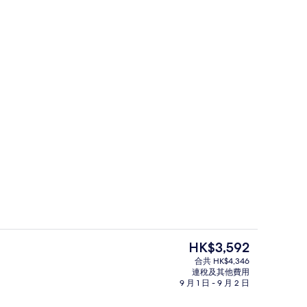
海灘酒吧
現
HK$3,592
價
合共 HK$4,346
HK$3,592
連稅及其他費用
、免費海灘小屋、躺椅、太陽傘
8 間餐廳；供應早餐、午餐和晚餐
9 月 1 日 - 9 月 2 日