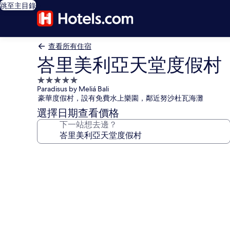
跳至主目錄
查看所有住宿
峇里美利亞天堂度假村
5.0
Paradisus by Meliá Bali
星
豪華度假村，設有免費水上樂園，鄰近努沙杜瓦海灘
級
選擇日期查看價格
住
下一站想去邊？
宿
峇
里
美
利
亞