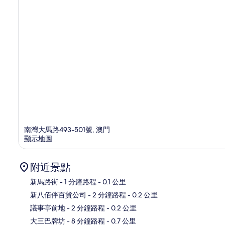
南灣大馬路493-501號, 澳門
顯示地圖
附近景點
新馬路街
- 1 分鐘路程
- 0.1 公里
新八佰伴百貨公司
- 2 分鐘路程
- 0.2 公里
地
議事亭前地
- 2 分鐘路程
- 0.2 公里
大三巴牌坊
- 8 分鐘路程
- 0.7 公里