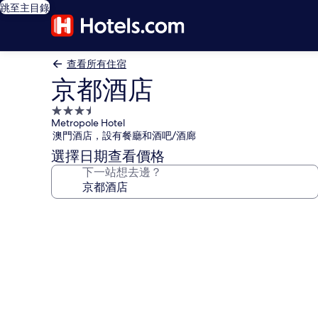
跳至主目錄
查看所有住宿
京都酒店
3.5
Metropole Hotel
星
澳門酒店，設有餐廳和酒吧/酒廊
級
選擇日期查看價格
住
下一站想去邊？
宿
京
都
酒
店
相