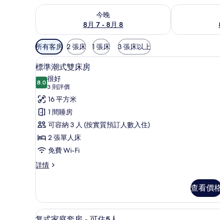
查看今晚 8月 7 - 8月 8的可訂空房
查看明日 8月 
今晚
8月 7 - 8月 8
可
所有客房
2 張床
1 張床
3 張床以上
用
迷你吧、房內夾萬、遮光窗簾/
載
嘅
4
標準潮式雙床房
入
客
很好
8.0
房
8.0 分，滿分 10 分
所
(3
3 則評價
篩
則
有
16 平方米
選
評
標
1 間睡房
條
價)
準
可容納 3 人 (按實質預訂人數入住)
件
潮
2 張單人床
式
免費 Wi-Fi
雙
標
詳情
準
床
潮
查看價
房
式
雙
的
床
复式家庭套房 - 可住5人 | 客廳 
載
相
10
房
复式家庭套房 - 可住5人