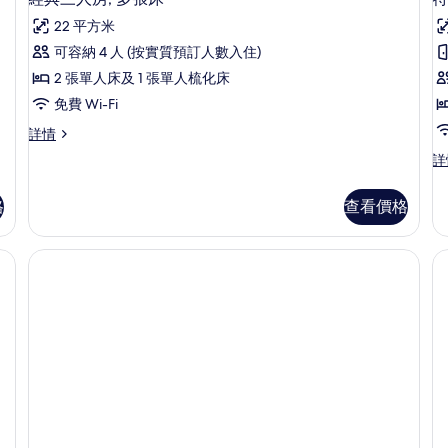
份
2
2
2
入
早
22 平方米
份
份
所
餐
早
可容納 4 人 (按實質預訂人數入住)
詳
早
有
餐
情
2 張單人床及 1 張單人梳化床
詳
餐
經
情
免費 Wi-Fi
的
典
經
詳情
相
三
典
特
詳
片
人
三
色
人
房,
四
房,
格
查看價格
人
多
多
房
張
張
詳
床
情
床
詳
情
的
相
片