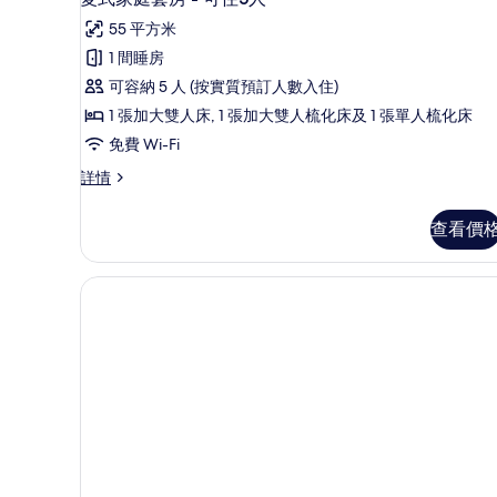
入
詳
片
55 平方米
情
所
1 間睡房
有
可容納 5 人 (按實質預訂人數入住)
复
1 張加大雙人床, 1 張加大雙人梳化床及 1 張單人梳化床
式
免費 Wi-Fi
家
复
詳情
庭
式
套
家
查看價
庭
房
套
-
房
-
可
可
住
住
5
5
人
人
詳
的
情
相
片