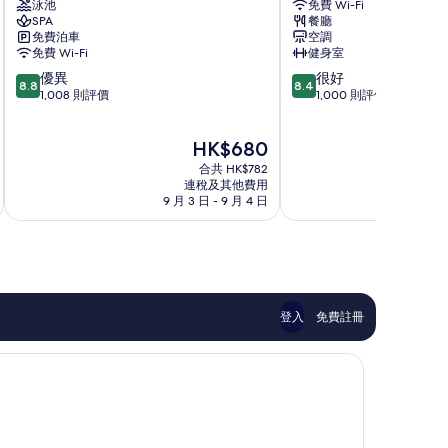
泳池
免費 Wi-Fi
六
舍
SPA
餐廳
浦
澳
免費泊車
空調
索
門
免費 Wi-Fi
健身室
菲
市
8.8
8.4
優異
很好
特
中
8.8
8.4
分
分
1,008 則評價
1,000 則評價
大
心
(滿
(滿
飯
分
分
店
現
HK$680
為
為
澳
售
10
10
門
合共 HK$782
HK$680
分)，
分)，
連稅及其他費用
市
9 月 3 日 - 9 月 4 日
9
優
很
中
異，
好，
心
1,008
1,000
則
則
評
評
價
價
篇
篇
登入
免費註冊
評
評
價
價