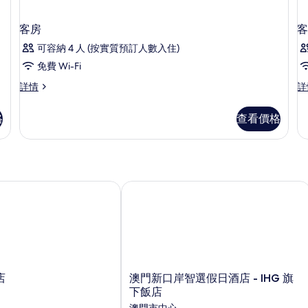
客房
客
可容納 4 人 (按實質預訂人數入住)
免費 Wi-Fi
客
客
詳情
詳
房
房
詳
詳
格
查看價格
情
情
澳門新口岸智選假日酒店 - IHG 旗下
澳
店
澳門新口岸智選假日酒店 - IHG 旗
門
下飯店
新
澳門市中心