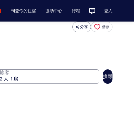
刊登你的住宿
協助中心
行程
登入
分享
儲存
旅客
搜尋