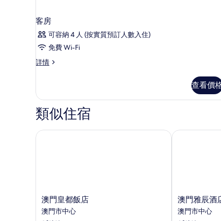
客房
可容納 4 人 (按實質預訂人數入住)
免費 Wi-Fi
客
詳情
房
詳
查看價
情
類似住宿
澳門皇都飯店
澳門雅辰酒店
澳
澳
澳門皇都飯店
澳門雅辰酒
門
門
澳門市中心
澳門市中心
皇
雅