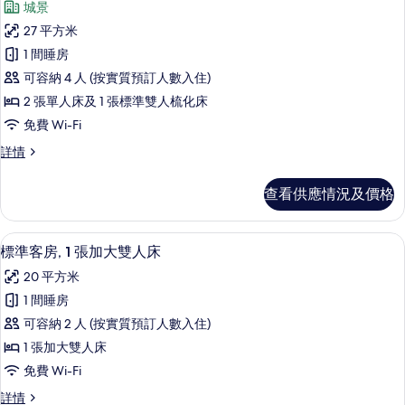
城景
所
27 平方米
有
1 間睡房
家
可容納 4 人 (按實質預訂人數入住)
庭
2 張單人床及 1 張標準雙人梳化床
客
免費 Wi-Fi
房
家
詳情
(Four)
庭
的
客
查看供應情況及價格
房
相
(Four)
片
詳
標準客房, 1 張加大雙人床 | 房內夾
載
6
情
標準客房, 1 張加大雙人床
入
20 平方米
所
1 間睡房
有
可容納 2 人 (按實質預訂人數入住)
標
1 張加大雙人床
準
免費 Wi-Fi
客
標
詳情