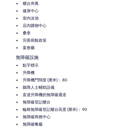
櫃台夾萬
健身中心
室內泳池
店內購物中心
桑拿
完善廚餘政策
宴會廳
無障礙設施
點字標示
升降機
升降機門闊度 (厘米)： 80
聽障人士輔助設備
直達升降機的無障礙通道
無障礙登記櫃台
輪椅無障礙登記櫃台高度 (厘米)： 90
無障礙商務中心
無障礙餐廳