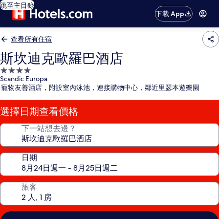
跳至主目錄
下載 App
查看所有住宿
斯坎迪克歐羅巴酒店
4.0
Scandic Europa
星
寵物友善酒店，附設室內泳池，連接購物中心，鄰近里瑟本遊樂園
級
住
選擇日期查看價格
宿
下一站想去邊？
日期
旅客