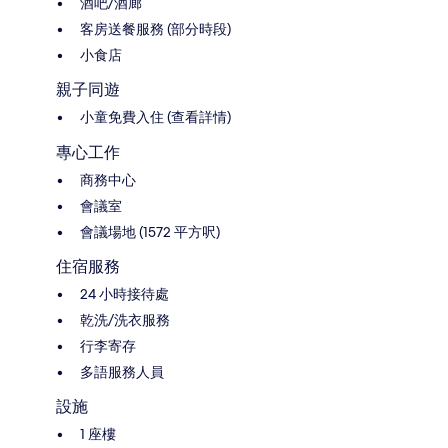
酒吧/酒廊
客房送餐服務 (部分時段)
小食店
親子同遊
小童免費入住 (查看詳情)
專心工作
商務中心
會議室
會議場地 (1572 平方呎)
住宿服務
24 小時接待處
乾洗/洗衣服務
行李寄存
多語服務人員
設施
1 座樓