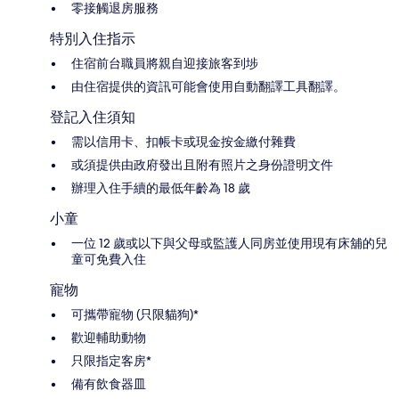
零接觸退房服務
特別入住指示
住宿前台職員將親自迎接旅客到埗
由住宿提供的資訊可能會使用自動翻譯工具翻譯。
登記入住須知
需以信用卡、扣帳卡或現金按金繳付雜費
或須提供由政府發出且附有照片之身份證明文件
辦理入住手續的最低年齡為 18 歲
小童
一位 12 歲或以下與父母或監護人同房並使用現有床舖的兒
童可免費入住
寵物
可攜帶寵物 (只限貓狗)*
歡迎輔助動物
只限指定客房*
備有飲食器皿