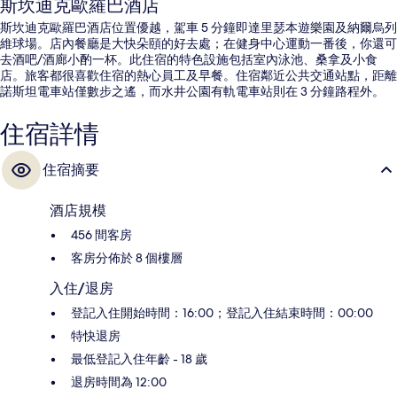
斯坎迪克歐羅巴酒店
斯坎迪克歐羅巴酒店位置優越，駕車 5 分鐘即達里瑟本遊樂園及納爾烏列
維球場。店內餐廳是大快朵頤的好去處；在健身中心運動一番後，你還可
去酒吧/酒廊小酌一杯。此住宿的特色設施包括室內泳池、桑拿及小食
店。旅客都很喜歡住宿的熱心員工及早餐。住宿鄰近公共交通站點，距離
諾斯坦電車站僅數步之遙，而水井公園有軌電車站則在 3 分鐘路程外。
住宿詳情
住宿摘要
酒店規模
456 間客房
客房分佈於 8 個樓層
入住/退房
登記入住開始時間：16:00；登記入住結束時間：00:00
特快退房
最低登記入住年齡 - 18 歲
退房時間為 12:00