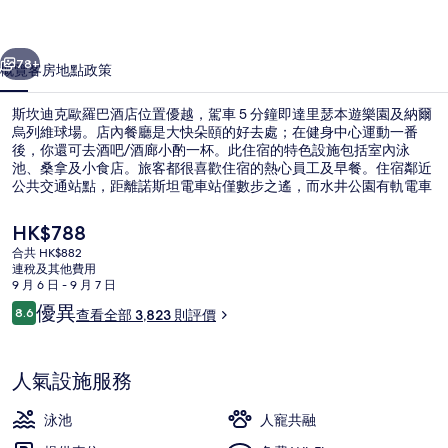
巴
一個
下一個
酒
78+
概覽
客房
地點
政策
店
斯坎迪克歐羅巴酒店位置優越，駕車 5 分鐘即達里瑟本遊樂園及納爾
相
烏列維球場。店內餐廳是大快朵頤的好去處；在健身中心運動一番
後，你還可去酒吧/酒廊小酌一杯。此住宿的特色設施包括室內泳
片
池、桑拿及小食店。旅客都很喜歡住宿的熱心員工及早餐。住宿鄰近
集
公共交通站點，距離諾斯坦電車站僅數步之遙，而水井公園有軌電車
站則在 3 分鐘路程外。
現
HK$788
價
合共 HK$882
HK$788
連稅及其他費用
外觀
9 月 6 日 - 9 月 7 日
評
優異
8.6
查看全部 3,823 則評價
8.6 分，滿分 10 分，
價
人氣設施服務
泳池
人寵共融