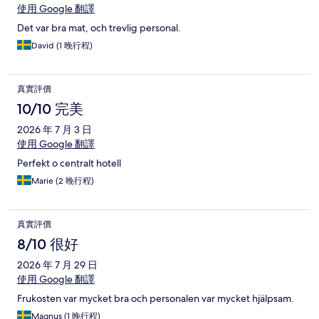
使用 Google 翻譯
Det var bra mat, och trevlig personal.
David (1 晚行程)
真實評價
10/10 完美
2026 年 7 月 3 日
使用 Google 翻譯
Perfekt o centralt hotell
Marie (2 晚行程)
真實評價
8/10 很好
2026 年 7 月 29 日
使用 Google 翻譯
Frukosten var mycket bra och personalen var mycket hjälpsam.
Magnus (1 晚行程)