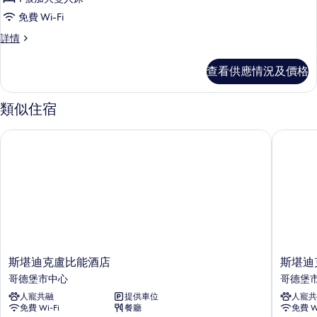
片
有
免費 Wi-Fi
標
標
詳情
準
準
大
大
查看供應情況及價格
床
床
房
房
詳
類似住宿
情
的
斯堪迪克盧比能酒店
斯堪迪克
相
片
斯
斯
斯堪迪克盧比能酒店
斯堪迪
堪
堪
哥德堡市中心
哥德堡
迪
迪
人寵共融
提供車位
人寵共
克
克
免費 Wi-Fi
餐廳
免費 Wi
盧
皇