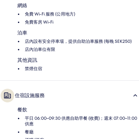
網絡
免費 Wi-Fi 服務 (公用地方)
免費客房 Wi-Fi
泊車
店內設有安全停車場，提供自助泊車服務 (每晚 SEK250)
店內泊車位有限
其他資訊
禁煙住宿
住宿設施服務
餐飲
平日 06:00–09:30 供應自助早餐 (收費)；週末 07:00–11:00
供應
餐廳