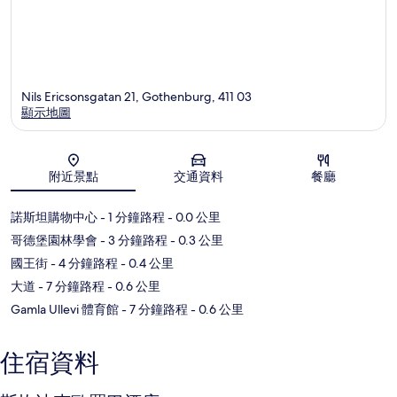
Nils Ericsonsgatan 21, Gothenburg, 411 03
顯示地圖
地圖
附近景點
交通資料
餐廳
諾斯坦購物中心
- 1 分鐘路程
- 0.0 公里
哥德堡園林學會
- 3 分鐘路程
- 0.3 公里
國王街
- 4 分鐘路程
- 0.4 公里
大道
- 7 分鐘路程
- 0.6 公里
Gamla Ullevi 體育館
- 7 分鐘路程
- 0.6 公里
住宿資料