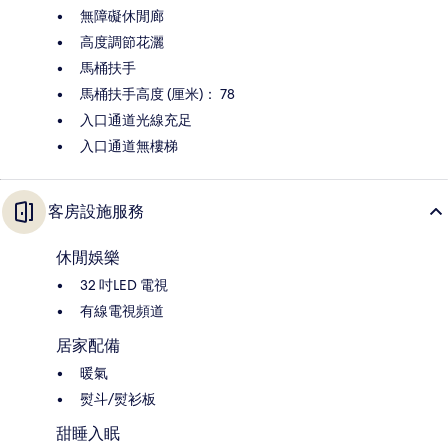
無障礙休閒廊
高度調節花灑
馬桶扶手
馬桶扶手高度 (厘米)： 78
入口通道光線充足
入口通道無樓梯
客房設施服務
休閒娛樂
32 吋LED 電視
有線電視頻道
居家配備
暖氣
熨斗/熨衫板
甜睡入眠