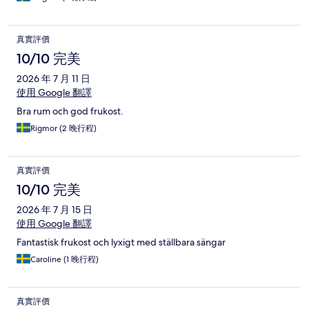
真實評價
10/10 完美
2026 年 7 月 11 日
使用 Google 翻譯
Bra rum och god frukost.
Rigmor (2 晚行程)
真實評價
10/10 完美
2026 年 7 月 15 日
使用 Google 翻譯
Fantastisk frukost och lyxigt med ställbara sängar
Caroline (1 晚行程)
真實評價