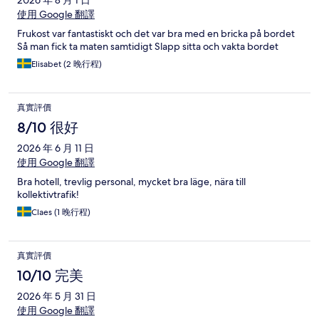
2026 年 8 月 1 日
使用 Google 翻譯
Frukost var fantastiskt och det var bra med en bricka på bordet
Så man fick ta maten samtidigt Slapp sitta och vakta bordet
Elisabet (2 晚行程)
真實評價
8/10 很好
2026 年 6 月 11 日
使用 Google 翻譯
Bra hotell, trevlig personal, mycket bra läge, nära till
kollektivtrafik!
Claes (1 晚行程)
真實評價
10/10 完美
2026 年 5 月 31 日
使用 Google 翻譯