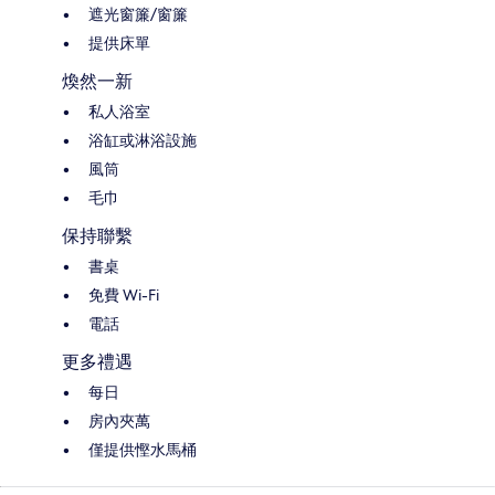
遮光窗簾/窗簾
提供床單
煥然一新
私人浴室
浴缸或淋浴設施
風筒
毛巾
保持聯繫
書桌
免費 Wi-Fi
電話
更多禮遇
每日
房內夾萬
僅提供慳水馬桶