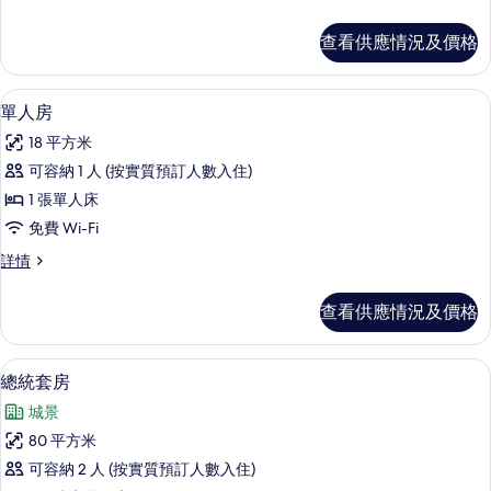
房,
準
1
客
查看供應情況及價格
房,
張
1
加
張
單人房 | 房內夾萬、書桌、遮光窗簾/
載
5
加
大
單人房
入
大
雙
18 平方米
雙
所
人
人
可容納 1 人 (按實質預訂人數入住)
有
床
床
1 張單人床
詳
單
的
情
免費 Wi-Fi
人
相
單
詳情
房
人
片
的
房
查看供應情況及價格
詳
相
情
片
總統套房 | 房內夾萬、書桌、遮光窗簾
載
7
總統套房
入
城景
所
80 平方米
有
可容納 2 人 (按實質預訂人數入住)
總