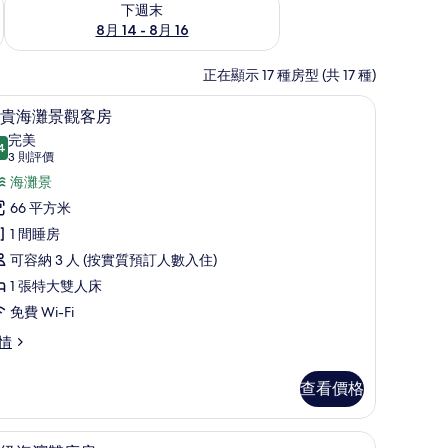
下週末
8月 14 - 8月 16
正在顯示 17 種房型 (共 17 種)
高級寢具、迷你吧、房內夾萬、書桌
載
6
貴海灘景觀客房
入
完美
4
9.4 分，滿分 10 分
所
(3
3 則評價
則
有
海灘景
評
尊
66 平方米
價)
貴
1 間睡房
海
可容納 3 人 (按實質預訂人數入住)
灘
1 張特大雙人床
景
免費 Wi-Fi
觀
情
客
查看價格
房
的
高級寢具、迷你吧、房內夾萬、書桌
載
相