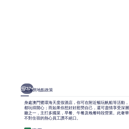
天
度
假
酒
店
相
片
集
37+
概覽
客房
地點
政策
身處澳門鷺環海天度假酒店，你可在附近暢玩帆船等活動，
都玩得開心；而如果你想好好慰勞自己，還可盡情享受深層組織按
廳之一，主打多國菜，早餐、午餐及晚餐時段營業。此奢華
不對住宿的熱心員工讚不絕口。