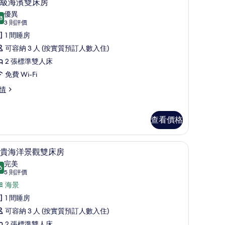
4
級海濱雙床房
入
片
優異
8
8.8 分，滿分 10 分
所
(3
3 則評價
則
有
1 間睡房
評
高
可容納 3 人 (按實質預訂人數入住)
價)
級
2 張標準雙人床
海
免費 Wi-Fi
濱
情
雙
床
查看價格
房
的
高級寢具、迷你吧、房內夾萬、書桌
載
3
貴海洋景觀雙床房
相
入
完美
片
6
9.6 分，滿分 10 分
所
(5
5 則評價
則
有
海景
評
尊
1 間睡房
價)
貴
可容納 3 人 (按實質預訂人數入住)
2 張標準雙人床