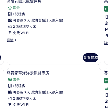
4
客
高級花園景觀雙床房
高
入
房
園景
詳
8.
所
情
1 間睡房
有
可容納 3 人 (按實質預訂人數入住)
高
2 張標準雙人床
級
免費 Wi-Fi
花
高
詳情
園
高
詳
級
級
景
花
海
園
觀
濱
景
格
查看價格
雙
雙
觀
床
雙
床
房
、書桌
高級寢具、迷你吧、房內夾萬、書桌
載
床
3
尊貴豪華海洋景觀雙床房
尊
詳
房
房
入
情
詳
的
海景
9.
所
情
相
1 間睡房
有
片
可容納 3 人 (按實質預訂人數入住)
尊
2 張標準雙人床
貴
免費 Wi-Fi