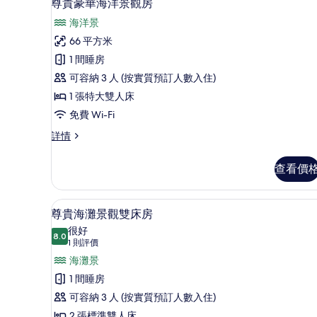
9
尊貴豪華海洋景觀房
情
入
海洋景
所
66 平方米
有
1 間睡房
尊
可容納 3 人 (按實質預訂人數入住)
貴
1 張特大雙人床
豪
免費 Wi-Fi
華
尊
詳情
海
貴
洋
豪
查看價
華
景
海
觀
洋
高級寢具、迷你吧、房內夾萬
載
4
景
尊貴海灘景觀雙床房
房
入
觀
很好
的
房
8.0
8.0 分，滿分 10 分
所
(1
1 則評價
詳
相
則
有
海灘景
情
片
評
尊
1 間睡房
價)
貴
可容納 3 人 (按實質預訂人數入住)
2 張標準雙人床