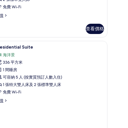
海
洋
免費 Wi-Fi
景
情
觀
查看價格
雙
床
Presidential Suite | 高級寢具、迷你吧、房
載
房
1
esidential Suite
入
的
海洋景
所
相
336 平方米
有
片
1 間睡房
residential
可容納 5 人 (按實質預訂人數入住)
uite
1 張特大雙人床及 2 張標準雙人床
的
免費 Wi-Fi
相
esidential
情
片
ite