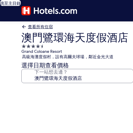
跳至主目錄
查看所有住宿
澳門鷺環海天度假酒店
4.5
Grand Coloane Resort
星
高級海灘度假村，設有高爾夫球場，鄰近金光大道
級
選擇日期查看價格
住
下一站想去邊？
宿
澳
門
鷺
環
海