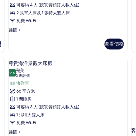
可容納 4 人 (按實質預訂人數入住)
2 張單人床及 1 張特大雙人床
免費 Wi-Fi
家
詳情
庭
客
格
查看價格
房,
相
連
、書桌
高級寢具、迷你吧、房內夾萬、書桌
載
6
客
尊貴海洋景觀大床房
入
房,
完美
海
9.4
9.4 分，滿分 10 分
所
(3
3 則評價
灘
則
有
海洋景
景
評
詳
尊
66 平方米
情
價)
貴
1 間睡房
海
可容納 3 人 (按實質預訂人數入住)
洋
1 張特大雙人床
景
免費 Wi-Fi
客
觀
尊
詳情