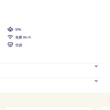
外泳池；泳池傘
SPA
免費 Wi-Fi
空調