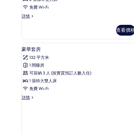
海
灘
免費 Wi-Fi
景
尊
詳情
貴
觀
海
查看價
雙
灘
景
床
觀
豪華套房 | 客房設施服務
載
房
3
雙
豪華套房
入
床
的
132 平方米
房
所
相
詳
1 間睡房
有
片
情
可容納 3 人 (按實質預訂人數入住)
豪
1 張特大雙人床
華
免費 Wi-Fi
套
豪
詳情
房
華
的
套
房
相
詳
片
情