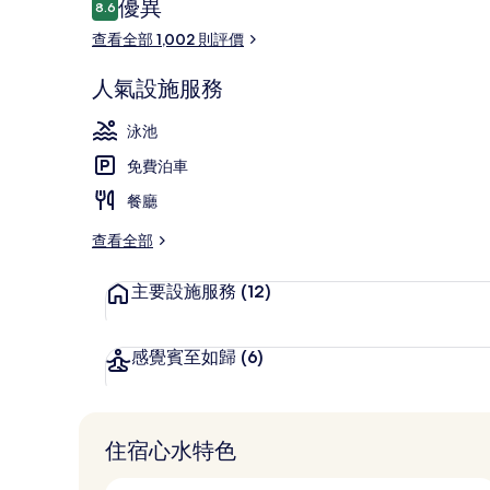
評
優異
8.6
8.6 分，滿分 10 分，
價
查看全部 1,002 則評價
室內泳池、室
人氣設施服務
泳池
免費泊車
餐廳
查看全部
主要設施服務
(12)
感覺賓至如歸
(6)
住宿心水特色