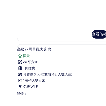
查看價
高級寢具、迷你吧、房內夾萬
載
7
高級花園景觀大床房
入
園景
所
66 平方米
有
1 間睡房
高
可容納 3 人 (按實質預訂人數入住)
級
1 張特大雙人床
花
免費 Wi-Fi
園
高
詳情
景
級
觀
花