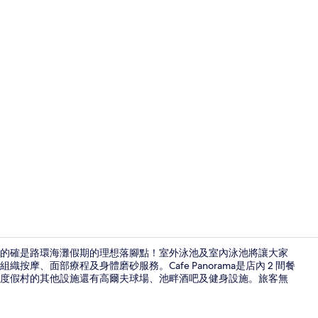
2 間餐廳；
的確是路環海灘假期的理想落腳點！室外泳池及室內泳池將讓大家
摩、面部療程及身體磨砂服務。Cafe Panorama是店內 2 間餐
度假村的其他設施還有高爾夫球場、池畔酒吧及健身設施。旅客無
大堂