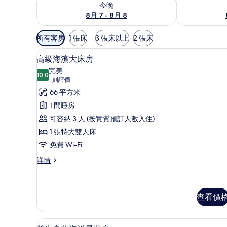
今晚
8月 7 - 8月 8
可
所有客房
1 張床
3 張床以上
2 張床
用
高級寢具、迷你吧、房內夾萬
載
嘅
7
高級海濱大床房
入
客
完美
10.0
房
10.0 分，滿分 10 分
所
(1
1 則評價
篩
則
有
66 平方米
選
評
高
1 間睡房
條
價)
級
可容納 3 人 (按實質預訂人數入住)
件
海
1 張特大雙人床
濱
免費 Wi-Fi
大
高
詳情
級
床
海
房
濱
大
查看價
的
床
相
房
尊貴豪華海洋景觀房 | 高級寢
載
詳
片