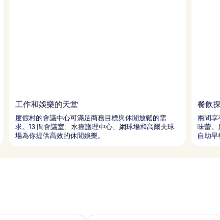
工作和娛樂的天堂
餐飲
度假村的會議中心可滿足商務目標與休閒放鬆的需
兩間享
求。13 間會議室、水療護理中心、網球場和高爾夫球
味蕾。
場為你提供高效的休閒娛樂。
自助早
8 - 8月 9的可訂空房
查看本週末 8月 7 - 8月 9的可訂空房