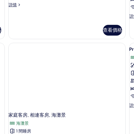
豪
尊
詳情
華
貴
海
豪
尊
詳
華
貴
洋
海
海
格
查看價格
景
洋
洋
景
景
觀
觀
觀
雙
雙
雙
Pr
床
床
床
房
房
房
詳
詳
情
的
情
P
相
S
片
Pr
詳
Su
家庭客房, 相連客房, 海灘景
詳
情
海灘景
1 間睡房