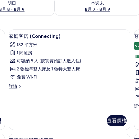
明日
本週末
8月 8 - 8月 9
8月 7 - 8月 9
、書桌
高級寢具、迷你吧、房內夾萬、書桌
載
5
家庭客房 (Connecting)
尊
入
132 平方米
9.
所
1 間睡房
有
可容納 8 人 (按實質預訂人數入住)
家
2 張標準雙人床及 1 張特大雙人床
庭
免費 Wi-Fi
客
家
詳情
房
庭
(Connecting)
客
房
的
尊
詳
(Connecting)
貴
相
詳
海
情
片
格
查看價格
灘
景
觀
具、迷你吧、房內夾萬、書桌
高級寢具、迷你吧、房內夾萬、書桌
載