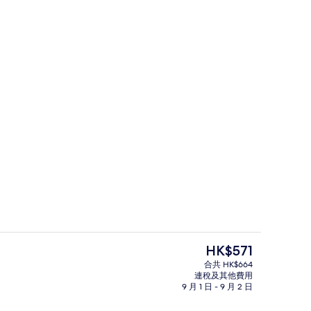
供應早餐、午餐、晚餐和早午餐
高級寢具、迷你吧、房內夾萬、書桌
現
HK$571
價
合共 HK$664
HK$571
連稅及其他費用
Presidential Suite | 高級寢具
9 月 1 日 - 9 月 2 日