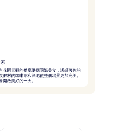
探索
有花園景觀的餐廳供應國際美食，誘惑著你的
度假村的咖啡館和酒吧使整個場景更加完美。
餐開啟美好的一天。
查看下週末 8月 14 - 8月 16的可訂空房