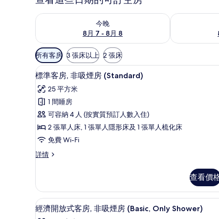
查看今晚 8月 7 - 8月 8的可訂空房
查看明日 8月 
今晚
8月 7 - 8月 8
可
所有客房
3 張床以上
2 張床
用
標準客房, 非吸煙房 (Standa
載
嘅
8
標準客房, 非吸煙房 (Standard)
入
客
25 平方米
房
所
1 間睡房
篩
有
可容納 4 人 (按實質預訂人數入住)
選
標
條
2 張單人床, 1 張單人隱形床及 1 張單人梳化床
準
件
免費 Wi-Fi
客
標
詳情
房,
準
非
客
查看價
房,
吸
非
煙
吸
經濟開放式客房, 非吸煙房 (Basi
載
6
煙
經濟開放式客房, 非吸煙房 (Basic, Only Shower)
房
入
房