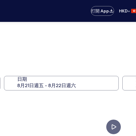
•
打開 App
HKD
日期