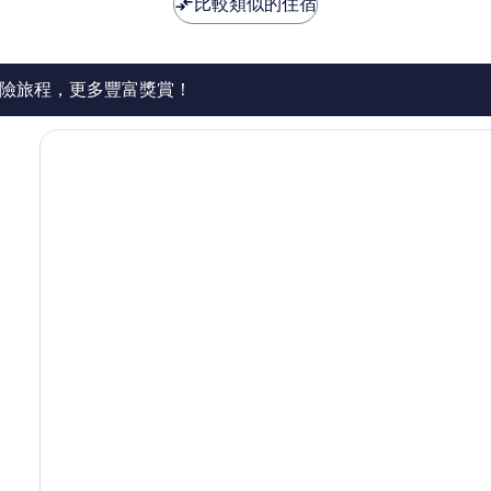
比較類似的住宿
美，
2,920
則
評
價
險旅程，更多豐富獎賞！
篇
評
價