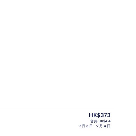
接待處
BEST JAPAN HOTELS, Periple 提交
現
HK$373
價
合共 HK$414
HK$373
9 月 3 日 - 9 月 4 日
煙房 (Deluxe) | 住宿正面
標準客房, 非吸煙房 (Standard) 