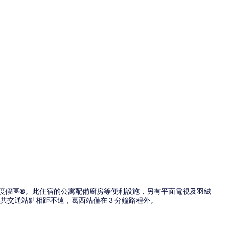
創作者影片 - 由 
士尼度假區®。此住宿的公寓配備廚房等便利設施，另有平面電視及羽絨
交通站點相距不遠，葛西站僅在 3 分鐘路程外。
舒適客房, 非吸