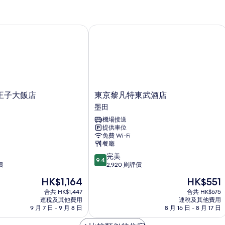
（3
張
床
張
和
床
銀
子大飯店
東京黎凡特東武酒店
行
和
床）
銀
詳
情
行
床）
的
東
王子大飯店
東京黎凡特東武酒店
京
相
墨田
黎
片
機場接送
凡
提供車位
特
免費 Wi-Fi
東
餐廳
武
9.4
完美
酒
9.4
分
價
2,920 則評價
店
(滿
墨
現
現
HK$1,164
HK$551
分
田
售
售
為
合共 HK$1,447
合共 HK$675
HK$1,164
HK$551
連稅及其他費用
連稅及其他費用
10
9 月 7 日 - 9 月 8 日
8 月 16 日 - 8 月 17 日
分)，
完