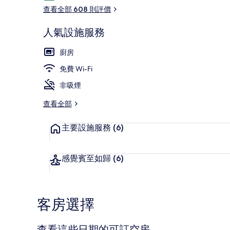
價
查看全部 608 則評價
人氣設施服務
外觀
廚房
免費 Wi-Fi
非吸煙
查看全部
主要設施服務
(6)
感覺賓至如歸
(6)
客房選擇
查看這些日期的可訂空房