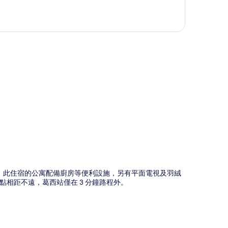
圖
區®。此住宿的公寓配備廚房等便利設施，另有平面電視及羽絨
相距不遠，葛西站僅在 3 分鐘路程外。