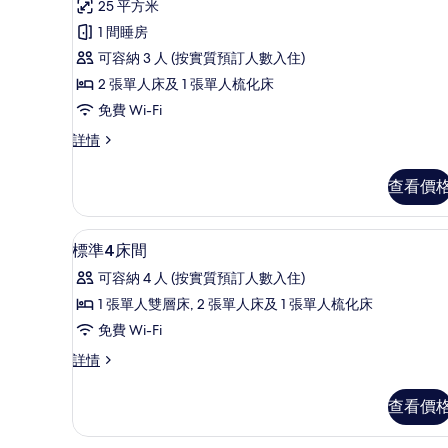
(Standard)
25 平方米
(Standard)
所
的
詳
1 間睡房
有
情
相
可容納 3 人 (按實質預訂人數入住)
經
片
2 張單人床及 1 張單人梳化床
濟
免費 Wi-Fi
開
經
詳情
放
濟
式
開
查看價
放
客
式
房,
客
羽絨被、房內夾萬、遮光窗簾/
載
7
房,
標準4床間
非
入
非
吸
可容納 4 人 (按實質預訂人數入住)
吸
所
煙
煙
1 張單人雙層床, 2 張單人床及 1 張單人梳化床
有
房
房
免費 Wi-Fi
(Basic,
標
(Basic,
Only
標
詳情
準
Shower)
準
Only
詳
4
4
Shower)
查看價
情
床
床
的
間
間