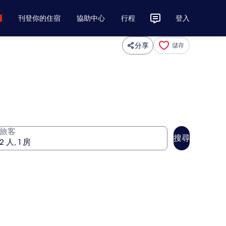
刊登你的住宿
協助中心
行程
登入
分享
儲存
旅客
搜尋