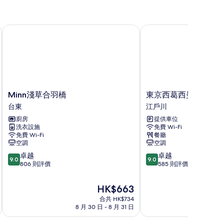
Minn淺草合羽橋
東京西葛西曼迪設計酒
Minn
東
Minn淺草合羽橋
東京西葛西曼迪設計
淺
京
台東
江戶川
草
西
廚房
提供車位
合
葛
洗衣設施
免費 Wi-Fi
羽
西
免費 Wi-Fi
餐廳
橋
曼
空調
空調
台
迪
9.0
9.0
卓越
卓越
東
設
9.0
9.0
分
分
806 則評價
585 則評價
計
(滿
(滿
酒
分
分
店
現
HK$663
為
為
江
售
合共 HK$734
10
10
戶
HK$663
8 月 30 日 - 8 月 31 日
8 
分)，
分)，
川
卓
卓