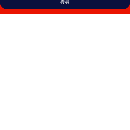
搜尋
塞
維
利
亞
頂
點