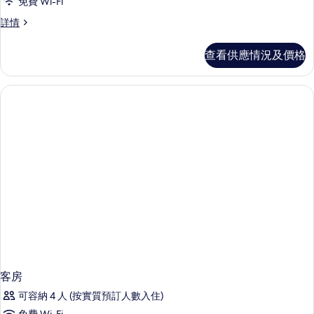
免費 Wi-Fi
客
詳情
房
詳
查看供應情況及價格
情
客房
可容納 4 人 (按實質預訂人數入住)