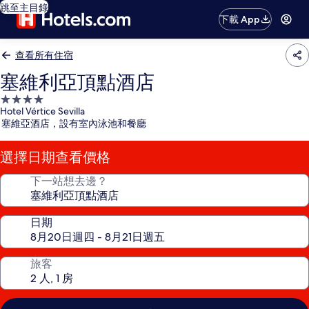
跳至主目錄
下載 App
查看所有住宿
塞維利亞頂點酒店
4.0
Hotel Vértice Sevilla
星
塞維亞酒店，設有室內泳池和餐廳
級
住
選擇日期查看價格
宿
下一站想去邊？
日期
旅客