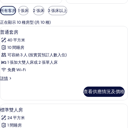
可
所有客房
1 張床
2 張床
3 張床以上
用
嘅
正在顯示 10 種房型 (共 10 種)
客
普通套房 | 迷你吧、房內夾萬、書桌
載
10
普通套房
房
入
篩
40 平方米
所
選
10 間睡房
有
條
可容納 3 人 (按實質預訂人數入住)
普
件
1 張加大雙人床或 2 張單人床
通
免費 Wi-Fi
套
普
詳情
房
通
的
套
查看供應情況及價格
房
相
詳
片
情
迷你吧、房內夾萬、書桌、手提電腦工
載
6
標準雙人房
入
24 平方米
所
1 間睡房