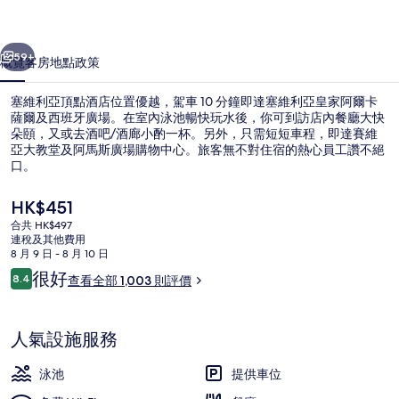
酒
一個
下一個
店
59+
概覽
客房
地點
政策
相
塞維利亞頂點酒店位置優越，駕車 10 分鐘即達塞維利亞皇家阿爾卡
片
薩爾及西班牙廣場。在室內泳池暢快玩水後，你可到訪店內餐廳大快
朵頤，又或去酒吧/酒廊小酌一杯。另外，只需短短車程，即達賽維
集
亞大教堂及阿馬斯廣場購物中心。旅客無不對住宿的熱心員工讚不絕
口。
現
HK$451
價
合共 HK$497
HK$451
連稅及其他費用
室內泳池
8 月 9 日 - 8 月 10 日
評
很好
8.4
查看全部 1,003 則評價
8.4 分，滿分 10 分，
價
人氣設施服務
泳池
提供車位