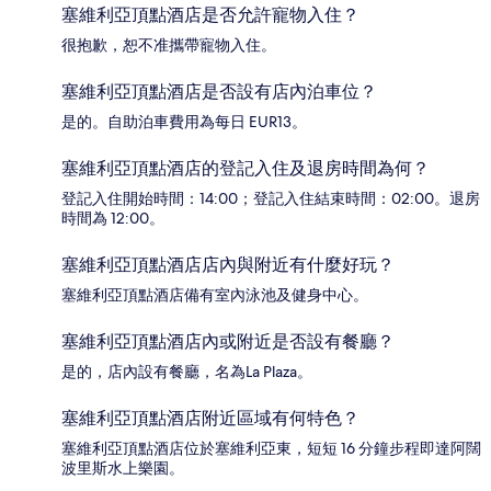
塞維利亞頂點酒店是否允許寵物入住？
很抱歉，恕不准攜帶寵物入住。
塞維利亞頂點酒店是否設有店內泊車位？
是的。自助泊車費用為每日 EUR13。
塞維利亞頂點酒店的登記入住及退房時間為何？
登記入住開始時間：14:00；登記入住結束時間：02:00。退房
時間為 12:00。
塞維利亞頂點酒店店內與附近有什麼好玩？
塞維利亞頂點酒店備有室內泳池及健身中心。
塞維利亞頂點酒店內或附近是否設有餐廳？
是的，店內設有餐廳，名為La Plaza。
塞維利亞頂點酒店附近區域有何特色？
塞維利亞頂點酒店位於塞維利亞東，短短 16 分鐘步程即達阿闊
波里斯水上樂園。