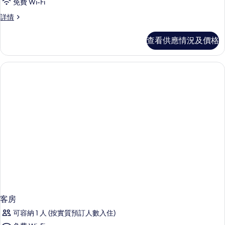
免費 Wi-Fi
客
詳情
房
詳
查看供應情況及價格
情
客房
可容納 1 人 (按實質預訂人數入住)