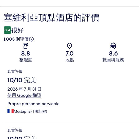
塞維利亞頂點酒店的評價
評
價
很好
8.4
1,003 則評價
8.8
7.0
8.6
整潔度
地點
職員與服務
評
真實評價
價
10/10 完美
2026 年 7 月 31 日
使用 Google 翻譯
Propre personnel serviable
Mustapha (1 晚行程)
真實評價