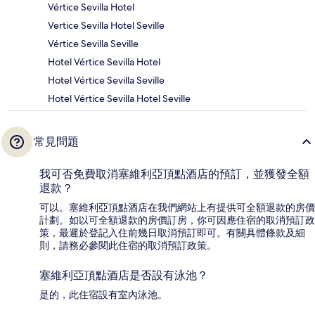
Vértice Sevilla Hotel
Vertice Sevilla Hotel Seville
Vértice Sevilla Seville
Hotel Vértice Sevilla Hotel
Hotel Vértice Sevilla Seville
Hotel Vértice Sevilla Hotel Seville
常見問題
我可否免費取消塞維利亞頂點酒店的預訂，並獲發全額
退款？
可以。塞維利亞頂點酒店在我們網站上有提供可全額退款的房價
計劃。如以可全額退款的房價訂房，你可因應住宿的取消預訂政
策，最遲於登記入住前幾日取消預訂即可。有關具體條款及細
則，請務必參閱此住宿的取消預訂政策。
塞維利亞頂點酒店是否設有泳池？
是的，此住宿設有室內泳池。