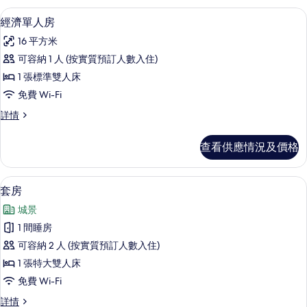
摩
按
經濟單人房 | 迷你吧、房內夾萬、書
載
9
摩
經濟單人房
浴
入
浴
缸
16 平方米
缸
所
詳
的
可容納 1 人 (按實質預訂人數入住)
有
情
相
1 張標準雙人床
經
片
免費 Wi-Fi
濟
經
詳情
單
濟
人
單
查看供應情況及價格
人
房
房
的
詳
套房 | 迷你吧、房內夾萬、書桌、手提
載
9
情
套房
相
入
片
城景
所
1 間睡房
有
可容納 2 人 (按實質預訂人數入住)
套
1 張特大雙人床
房
免費 Wi-Fi
的
套
詳情