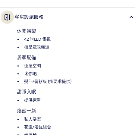
客房設施服務
休閒娛樂
42 吋LED 電視
衛星電視頻道
居家配備
恆溫空調
迷你吧
熨斗/熨衫板 (按要求提供)
甜睡入眠
提供床單
煥然一新
私人浴室
花灑/浴缸組合
坐浴桶