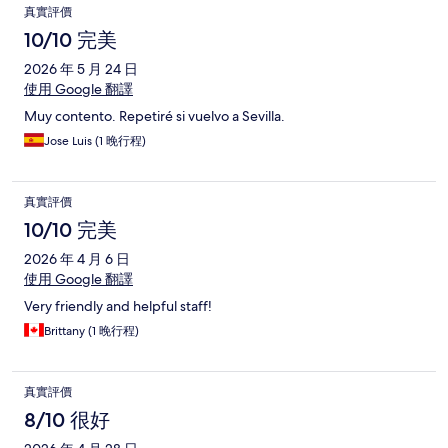
真實評價
10/10 完美
2026 年 5 月 24 日
使用 Google 翻譯
Muy contento. Repetiré si vuelvo a Sevilla.
Jose Luis (1 晚行程)
真實評價
10/10 完美
2026 年 4 月 6 日
使用 Google 翻譯
Very friendly and helpful staff!
Brittany (1 晚行程)
真實評價
8/10 很好