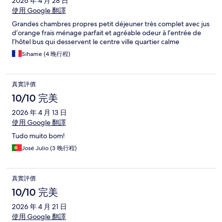
2026 年 4 月 28 日
使用 Google 翻譯
Grandes chambres propres petit déjeuner très complet avec jus
d’orange frais ménage parfait et agréable odeur à l’entrée de
l’hôtel bus qui desservent le centre ville quartier calme
Sihame (4 晚行程)
真實評價
10/10 完美
2026 年 4 月 13 日
使用 Google 翻譯
Tudo muito bom!
José Julio (3 晚行程)
真實評價
10/10 完美
2026 年 4 月 21 日
使用 Google 翻譯