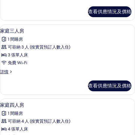
相
房
片
詳
查看供應情況及價格
情
迷你吧、房內夾萬、書桌、手提電腦工
載
5
家庭三人房
入
1 間睡房
所
可容納 3 人 (按實質預訂人數入住)
有
3 張單人床
家
免費 Wi-Fi
庭
家
詳情
三
庭
人
三
查看供應情況及價格
人
房
房
的
詳
迷你吧、房內夾萬、書桌、手提電腦工
載
5
情
家庭四人房
相
入
片
1 間睡房
所
可容納 4 人 (按實質預訂人數入住)
有
4 張單人床
家