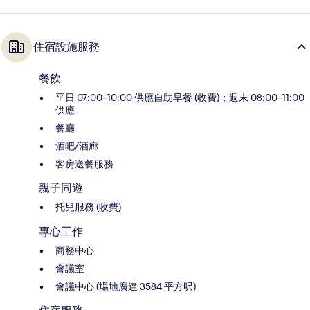
住宿設施服務
餐飲
平日 07:00–10:00 供應自助早餐 (收費)；週末 08:00–11:00
供應
餐廳
酒吧/酒廊
客房送餐服務
親子同遊
托兒服務 (收費)
專心工作
商務中心
會議室
會議中心 (場地廣達 3584 平方呎)