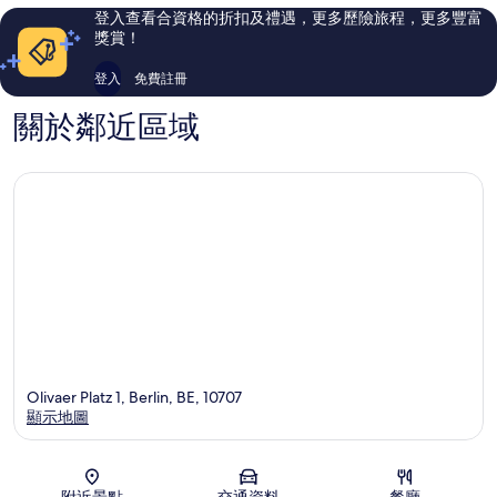
滕
評
評
登入查看合資格的折扣及禮遇，更多歷險旅程，更多豐富
堡
價
價
獎賞！
威
篇
篇
爾
評
評
登入
免費註冊
默
價
價
斯
關於鄰近區域
多
夫
Olivaer Platz 1, Berlin, BE, 10707
顯示地圖
地圖
附近景點
交通資料
餐廳