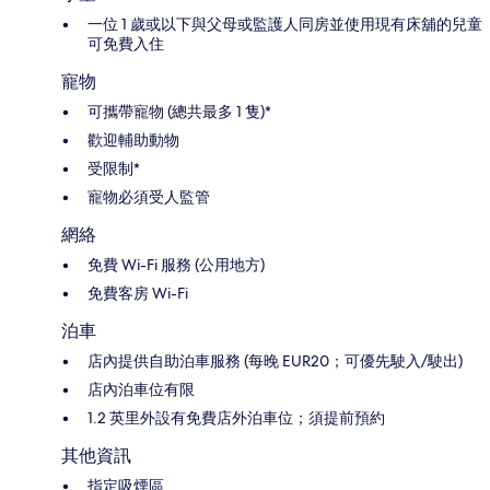
一位 1 歲或以下與父母或監護人同房並使用現有床舖的兒童
可免費入住
寵物
可攜帶寵物 (總共最多 1 隻)*
歡迎輔助動物
受限制*
寵物必須受人監管
網絡
免費 Wi-Fi 服務 (公用地方)
免費客房 Wi-Fi
泊車
店內提供自助泊車服務 (每晚 EUR20；可優先駛入/駛出)
店內泊車位有限
1.2 英里外設有免費店外泊車位；須提前預約
其他資訊
指定吸煙區