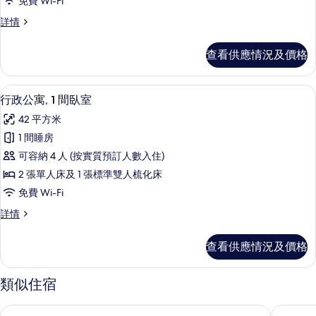
免費 Wi-Fi
開
行
詳情
放
政
式
開
查看供應情況及價格
放
客
式
房
客
行政公寓, 1 間臥室 | 客廳 | 140
載
12
房
行政公寓, 1 間臥室
的
入
詳
相
42 平方米
情
所
片
1 間睡房
有
可容納 4 人 (按實質預訂人數入住)
行
2 張單人床及 1 張標準雙人梳化床
政
免費 Wi-Fi
公
行
詳情
寓,
政
1
公
查看供應情況及價格
寓,
間
1
臥
間
類似住宿
臥
室
室
的
柏林選帝侯大街厄達伽公寓酒店
柏林 De
詳