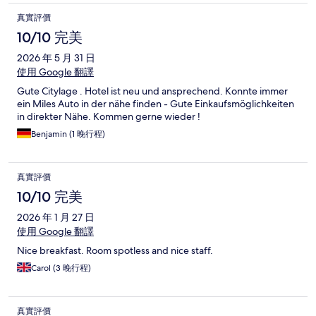
真實評價
10/10 完美
2026 年 5 月 31 日
使用 Google 翻譯
Gute Citylage . Hotel ist neu und ansprechend. Konnte immer
ein Miles Auto in der nähe finden - Gute Einkaufsmöglichkeiten
in direkter Nähe. Kommen gerne wieder !
Benjamin (1 晚行程)
真實評價
10/10 完美
2026 年 1 月 27 日
使用 Google 翻譯
Nice breakfast. Room spotless and nice staff.
Carol (3 晚行程)
真實評價