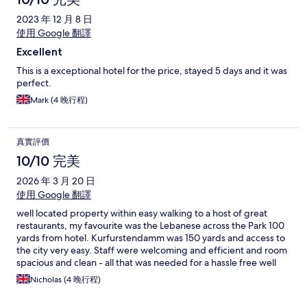
2023 年 12 月 8 日
使用 Google 翻譯
Excellent
This is a exceptional hotel for the price, stayed 5 days and it was
perfect.
Mark (4 晚行程)
真實評價
10/10 完美
2026 年 3 月 20 日
使用 Google 翻譯
well located property within easy walking to a host of great
restaurants, my favourite was the Lebanese across the Park 100
yards from hotel. Kurfurstendamm was 150 yards and access to
the city very easy. Staff were welcoming and efficient and room
spacious and clean - all that was needed for a hassle free well
priced stay in the centre.
Nicholas (4 晚行程)