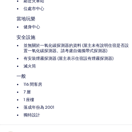
鄰近火車站
位處市中心
當地玩樂
健身中心
安全設施
並無關於一氧化碳探測器的資料 (屋主未有說明住宿是否設
置一氧化碳探測器。請考慮自備攜帶式探測器)
有安裝煙霧探測器 (屋主表示住宿設有煙霧探測器)
滅火筒
一般
116 間客房
7 層
1 座樓
落成年份為 2001
獨特設計