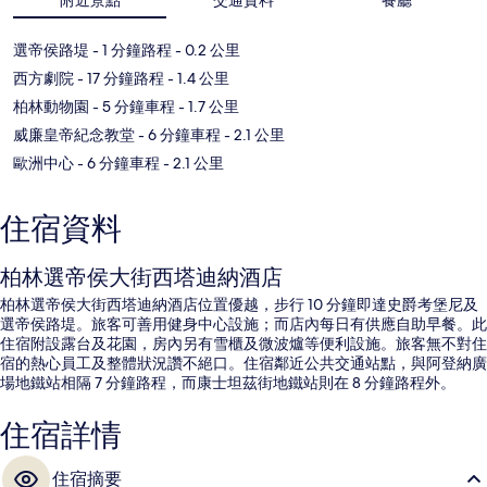
選帝侯路堤
- 1 分鐘路程
- 0.2 公里
西方劇院
- 17 分鐘路程
- 1.4 公里
柏林動物園
- 5 分鐘車程
- 1.7 公里
威廉皇帝紀念教堂
- 6 分鐘車程
- 2.1 公里
歐洲中心
- 6 分鐘車程
- 2.1 公里
住宿資料
柏林選帝侯大街西塔迪納酒店
柏林選帝侯大街西塔迪納酒店位置優越，步行 10 分鐘即達史爵考堡尼及
選帝侯路堤。旅客可善用健身中心設施；而店內每日有供應自助早餐。此
住宿附設露台及花園，房內另有雪櫃及微波爐等便利設施。旅客無不對住
宿的熱心員工及整體狀況讚不絕口。住宿鄰近公共交通站點，與阿登納廣
場地鐵站相隔 7 分鐘路程，而康士坦茲街地鐵站則在 8 分鐘路程外。
住宿詳情
住宿摘要