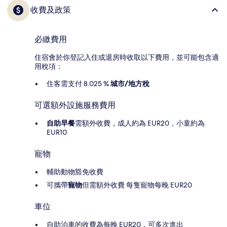
收費及政策
必繳費用
住宿會於你登記入住或退房時收取以下費用，並可能包含適
用稅項：
住客需支付 8.025 %
城市/地方稅
可選額外設施服務費用
自助早餐
需額外收費，成人約為 EUR20，小童約為
EUR10
寵物
輔助動物豁免收費
可攜帶
寵物
但需額外收費 每隻寵物每晚 EUR20
車位
自助泊車的收費為每晚 EUR20，可多次進出