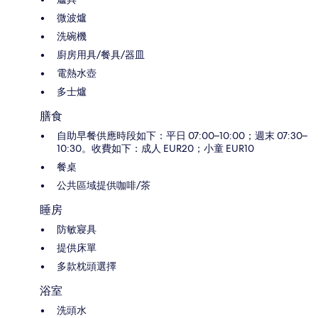
微波爐
洗碗機
廚房用具/餐具/器皿
電熱水壺
多士爐
膳食
自助早餐供應時段如下：平日 07:00–10:00；週末 07:30–
10:30。收費如下：成人 EUR20；小童 EUR10
餐桌
公共區域提供咖啡/茶
睡房
防敏寢具
提供床單
多款枕頭選擇
浴室
洗頭水