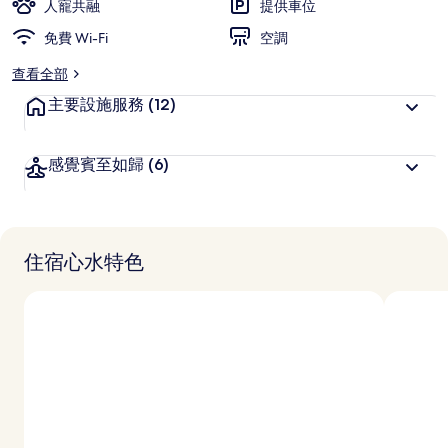
人寵共融
提供車位
免費 Wi-Fi
空調
查看全部
主要設施服務
(12)
感覺賓至如歸
(6)
住宿心水特色