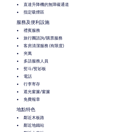
直達升降機的無障礙通道
指定吸煙區
服務及便利設施
禮賓服務
旅行團諮詢/購票服務
客房清潔服務 (有限度)
夾萬
多語服務人員
熨斗/熨衫板
電話
行李寄存
遮光窗簾/窗簾
免費報章
地點特色
鄰近木板路
鄰近地鐵站