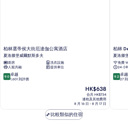
相
情
片
柏
柏
柏林選帝侯大街厄達伽公寓酒店
柏林 D
林
林
夏洛滕堡威爾默斯多夫
夏洛滕
選
Dean
廚房
洗衣設施
免費 Wi
帝
酒
人寵共融
提供車位
24 
侯
店
大
夏
9.0
9.2
卓越
卓越
9.0
9.2
街
洛
分
分
1,601 則評價
27 
厄
滕
(滿
(滿
現
HK$638
達
堡
分
分
售
伽
威
為
為
合共 HK$734
HK$638
公
連稅及其他費用
爾
10
10
8 月 16 日 - 8 月 17 日
寓
默
分)，
分)，
酒
斯
卓
卓
比較類似的住宿
店
多
越，
越，
夏
夫
1,601
27
洛
則
則