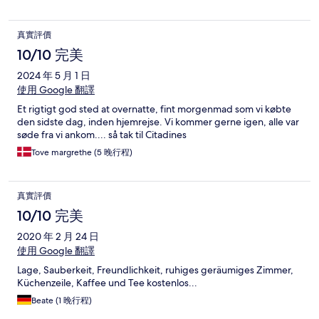
真實評價
10/10 完美
2024 年 5 月 1 日
使用 Google 翻譯
Et rigtigt god sted at overnatte, fint morgenmad som vi købte
den sidste dag, inden hjemrejse. Vi kommer gerne igen, alle var
søde fra vi ankom.... så tak til Citadines
Tove margrethe (5 晚行程)
真實評價
10/10 完美
2020 年 2 月 24 日
使用 Google 翻譯
Lage, Sauberkeit, Freundlichkeit, ruhiges geräumiges Zimmer,
Küchenzeile, Kaffee und Tee kostenlos...
Beate (1 晚行程)