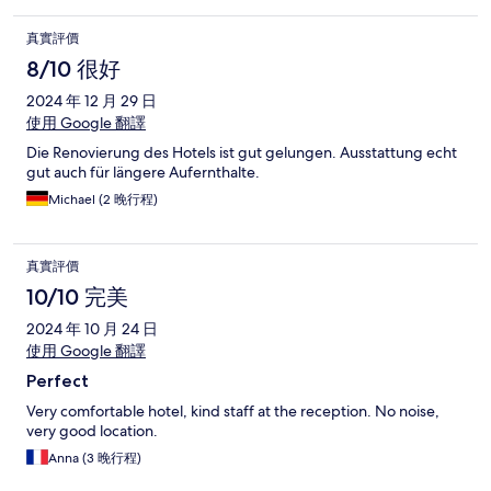
真實評價
8/10 很好
2024 年 12 月 29 日
使用 Google 翻譯
Die Renovierung des Hotels ist gut gelungen. Ausstattung echt
gut auch für längere Aufernthalte.
Michael (2 晚行程)
真實評價
10/10 完美
2024 年 10 月 24 日
使用 Google 翻譯
Perfect
Very comfortable hotel, kind staff at the reception. No noise,
very good location.
Anna (3 晚行程)