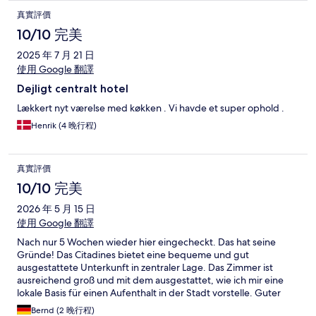
真實評價
10/10 完美
2025 年 7 月 21 日
使用 Google 翻譯
Dejligt centralt hotel
Lækkert nyt værelse med køkken . Vi havde et super ophold .
Henrik (4 晚行程)
真實評價
10/10 完美
2026 年 5 月 15 日
使用 Google 翻譯
Nach nur 5 Wochen wieder hier eingecheckt. Das hat seine
Gründe! Das Citadines bietet eine bequeme und gut
ausgestattete Unterkunft in zentraler Lage. Das Zimmer ist
ausreichend groß und mit dem ausgestattet, wie ich mir eine
lokale Basis für einen Aufenthalt in der Stadt vorstelle. Guter
Standard zum fairen Preis.
Bernd (2 晚行程)