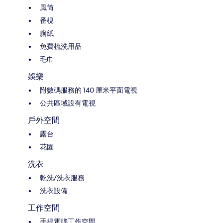
風筒
番梘
廁紙
免費梳洗用品
毛巾
娛樂
附數碼服務的 140 厘米平面電視
公共區域設有電視
戶外空間
露台
花園
洗衣
乾洗/洗衣服務
洗衣設備
工作空間
手提電腦工作空間