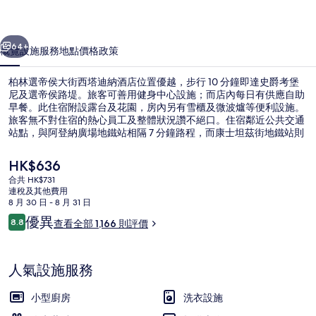
大
街
一個
下一個
西
64+
概覽
設施服務
地點
價格
政策
塔
柏林選帝侯大街西塔迪納酒店位置優越，步行 10 分鐘即達史爵考堡
迪
尼及選帝侯路堤。旅客可善用健身中心設施；而店內每日有供應自助
早餐。此住宿附設露台及花園，房內另有雪櫃及微波爐等便利設施。
納
旅客無不對住宿的熱心員工及整體狀況讚不絕口。住宿鄰近公共交通
酒
站點，與阿登納廣場地鐵站相隔 7 分鐘路程，而康士坦茲街地鐵站則
在 8 分鐘路程外。
店
現
HK$636
價
相
合共 HK$731
HK$636
連稅及其他費用
每日供應自助早餐 (費用另計)
片
8 月 30 日 - 8 月 31 日
評
優異
集
8.8
查看全部 1,166 則評價
8.8 分，滿分 10 分，
價
人氣設施服務
小型廚房
洗衣設施