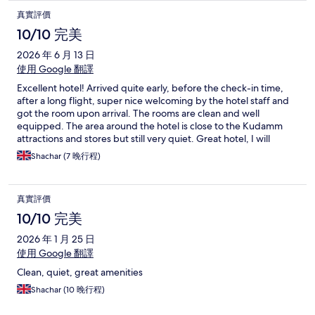
真實評價
10/10 完美
2026 年 6 月 13 日
使用 Google 翻譯
Excellent hotel! Arrived quite early, before the check-in time,
after a long flight, super nice welcoming by the hotel staff and
got the room upon arrival. The rooms are clean and well
equipped. The area around the hotel is close to the Kudamm
attractions and stores but still very quiet. Great hotel, I will
definitely stay again.
Shachar (7 晚行程)
真實評價
10/10 完美
2026 年 1 月 25 日
使用 Google 翻譯
Clean, quiet, great amenities
Shachar (10 晚行程)