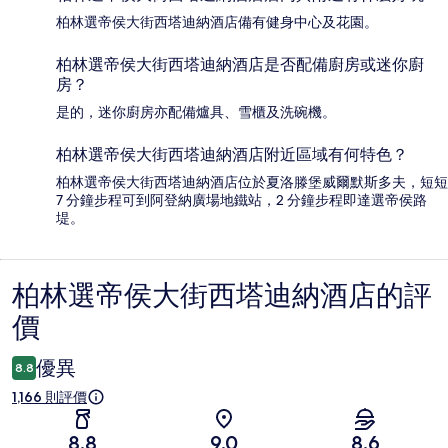
柏林選帝侯大街西塔迪納酒店備有健身中心及花園。
柏林選帝侯大街西塔迪納酒店是否配備廚房或迷你廚
房？
是的，迷你廚房亦配備爐具、雪櫃及洗碗機。
柏林選帝侯大街西塔迪納酒店附近區域有何特色？
柏林選帝侯大街西塔迪納酒店位於夏洛滕堡威爾默斯多夫，短短
7 分鐘步程可到阿登納廣場地鐵站，2 分鐘步程即達選帝侯路
堤。
柏林選帝侯大街西塔迪納酒店的評
評
價
價
優異
8.8
1,166 則評價
8.8
9.0
8.6