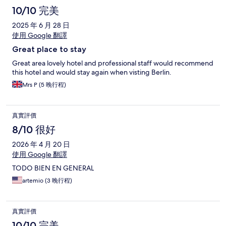
10/10 完美
2025 年 6 月 28 日
使用 Google 翻譯
Great place to stay
Great area lovely hotel and professional staff would recommend
this hotel and would stay again when visting Berlin.
Mrs P (5 晚行程)
真實評價
8/10 很好
2026 年 4 月 20 日
使用 Google 翻譯
TODO BIEN EN GENERAL
artemio (3 晚行程)
真實評價
10/10 完美