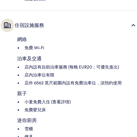
住宿設施服務
網絡
免費 Wi-Fi
泊車及交通
店內設有自助泊車服務 (每晚 EUR20；可優先進出)
店內泊車位有限
店外 6562 英尺範圍內設有免費泊車位，須預約使用
親子
小童免費入住 (查看詳情)
免費嬰兒床
迷你廚房
雪櫃
爐具