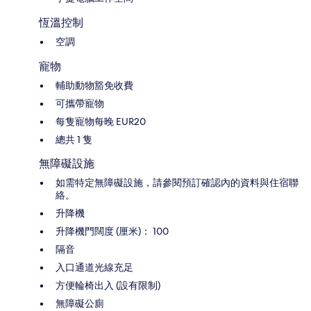
恆溫控制
空調
寵物
輔助動物豁免收費
可攜帶寵物
每隻寵物每晚 EUR20
總共 1 隻
無障礙設施
如需特定無障礙設施，請參閱預訂確認內的資料與住宿聯
絡。
升降機
升降機門闊度 (厘米)： 100
隔音
入口通道光線充足
方便輪椅出入 (設有限制)
無障礙公廁