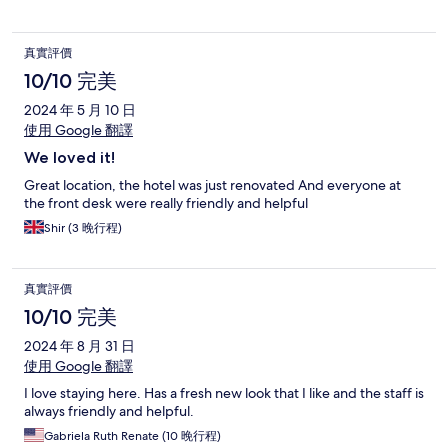
真實評價
10/10 完美
2024 年 5 月 10 日
使用 Google 翻譯
We loved it!
Great location, the hotel was just renovated And everyone at
the front desk were really friendly and helpful
Shir (3 晚行程)
真實評價
10/10 完美
2024 年 8 月 31 日
使用 Google 翻譯
I love staying here. Has a fresh new look that I like and the staff is
always friendly and helpful.
Gabriela Ruth Renate (10 晚行程)