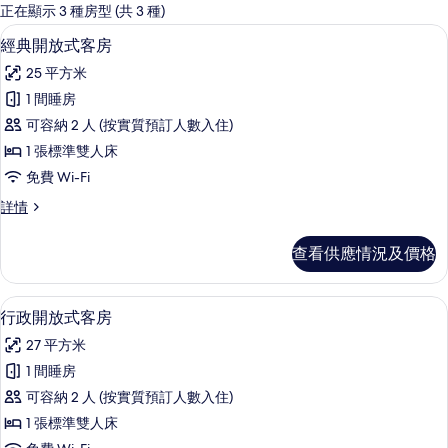
嘅
正在顯示 3 種房型 (共 3 種)
客
經典開放式客房 | 防敏寢具、房內夾
載
8
經典開放式客房
房
入
篩
25 平方米
所
選
1 間睡房
有
條
可容納 2 人 (按實質預訂人數入住)
經
件
1 張標準雙人床
典
免費 Wi-Fi
開
經
詳情
放
典
式
開
查看供應情況及價格
放
客
式
房
客
行政開放式客房 | 防敏寢具、房內夾
載
11
房
行政開放式客房
的
入
詳
相
27 平方米
情
所
片
1 間睡房
有
可容納 2 人 (按實質預訂人數入住)
行
1 張標準雙人床
政