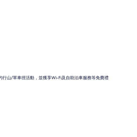
圖
附近的行山/單車徑活動，並獲享Wi-Fi及自助泊車服務等免費禮