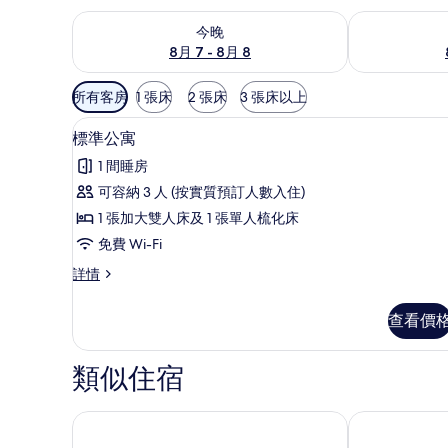
查看今晚 8月 7 - 8月 8的可訂空房
查看明日 8月 
今晚
8月 7 - 8月 8
可
所有客房
1 張床
2 張床
3 張床以上
用
標準公寓 | 免費 Wi-Fi
載
嘅
6
標準公寓
入
客
1 間睡房
房
所
可容納 3 人 (按實質預訂人數入住)
篩
有
1 張加大雙人床及 1 張單人梳化床
選
標
條
免費 Wi-Fi
準
件
標
詳情
公
準
寓
公
查看價
寓
的
詳
相
情
類似住宿
片
伯恩斯坦搜尋者
斯穆特耶城市