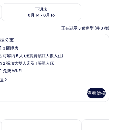
查看下週末 8月 14 - 8月 16的可訂空房
下週末
8月 14 - 8月 16
正在顯示 3 種房型 (共 3 種)
標準公寓 | 免費 Wi-Fi
載
6
準公寓
入
3 間睡房
所
可容納 5 人 (按實質預訂人數入住)
有
2 張加大雙人床及 1 張單人床
標
免費 Wi-Fi
準
情
公
寓
查看價格
的
相
片
埃姆登 B&B 酒店
Georgsheil 寄宿公寓