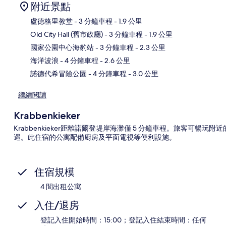
附近景點
盧德格里教堂
- 3 分鐘車程
- 1.9 公里
Old City Hall (舊市政廳)
- 3 分鐘車程
- 1.9 公里
地
國家公園中心海豹站
- 3 分鐘車程
- 2.3 公里
海洋波浪
- 4 分鐘車程
- 2.6 公里
諾德代希冒險公園
- 4 分鐘車程
- 3.0 公里
繼續閱讀
Krabbenkieker
Krabbenkieker距離諾爾登堤岸海灘僅 5 分鐘車程。旅客可暢玩
遇。此住宿的公寓配備廚房及平面電視等便利設施。
住宿規模
4 間出租公寓
入住/退房
登記入住開始時間：15:00；登記入住結束時間：任何