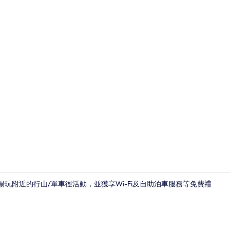
標準公寓客房 
旅客可暢玩附近的行山/單車徑活動，並獲享Wi-Fi及自助泊車服務等免費禮
標準公寓 | 客