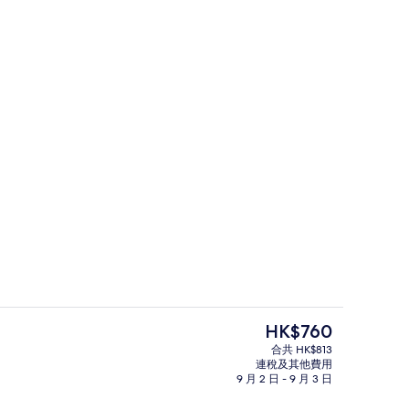
| 客廳 | 平面電視
標準公寓 | 露台/庭院
現
HK$760
價
合共 HK$813
HK$760
連稅及其他費用
廳 | 平面電視
標準公寓 | 客廳 | 平面電視
9 月 2 日 - 9 月 3 日