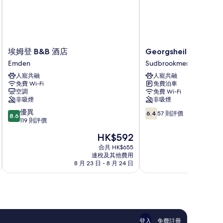
埃
Georgsheil
埃姆登 B&B 酒店
Georgsheil 寄宿公寓
姆
寄
Emden
Sudbrookmerland
登
宿
人寵共融
人寵共融
B&B
公
免費 Wi-Fi
免費泊車
酒
寓
空調
免費 Wi-Fi
店
Sudbrookmerland
非吸煙
非吸煙
Emden
8.6
6.4
優異
6.4
57 則評價
8.6
分
分
119 則評價
(滿
(滿
現
HK$592
分
分
售
為
為
合共 HK$655
HK$592
連稅及其他費用
10
10
8 月 23 日 - 8 月 24 日
8 
分)，
分)，
優
57
異，
則
119
評
則
價
評
篇
價
評
登入
免費註冊