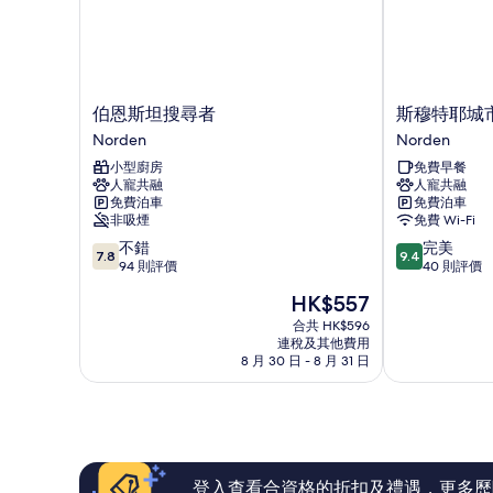
伯
斯
伯恩斯坦搜尋者
斯穆特耶城
恩
穆
Norden
Norden
斯
特
小型廚房
免費早餐
坦
耶
人寵共融
人寵共融
搜
城
免費泊車
免費泊車
尋
市
非吸煙
免費 Wi-Fi
者
酒
7.8
9.4
不錯
完美
Norden
店
7.8
9.4
分
分
94 則評價
40 則評價
Norden
(滿
(滿
現
HK$557
分
分
售
為
為
合共 HK$596
HK$557
連稅及其他費用
10
10
8 月 30 日 - 8 月 31 日
分)，
分)，
不
完
錯，
美，
94
40
則
則
評
評
價
價
登入查看合資格的折扣及禮遇，更多歷