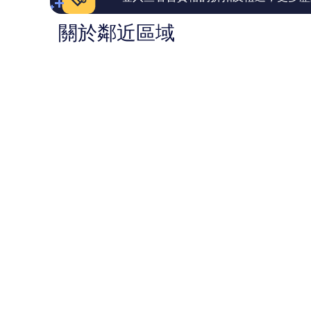
篇
篇
評
評
關於鄰近區域
價
價