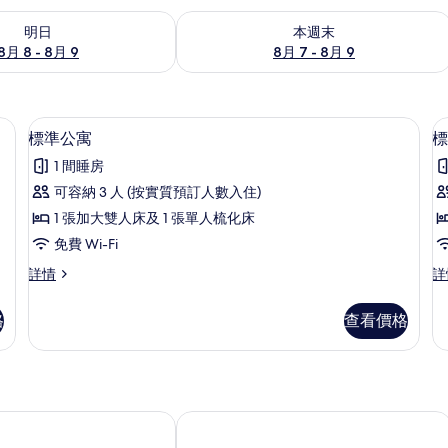
8 - 8月 9的可訂空房
查看本週末 8月 7 - 8月 9的可訂空房
明日
本週末
8月 8 - 8月 9
8月 7 - 8月 9
標準公寓 | 免費 Wi-Fi
載
5
標準公寓
標
入
1 間睡房
所
可容納 3 人 (按實質預訂人數入住)
有
1 張加大雙人床及 1 張單人梳化床
標
免費 Wi-Fi
準
標
標
詳情
詳
公
準
準
寓
公
公
格
查看價格
寓
寓
的
詳
詳
相
情
情
片
酒店
市立公園度假公寓