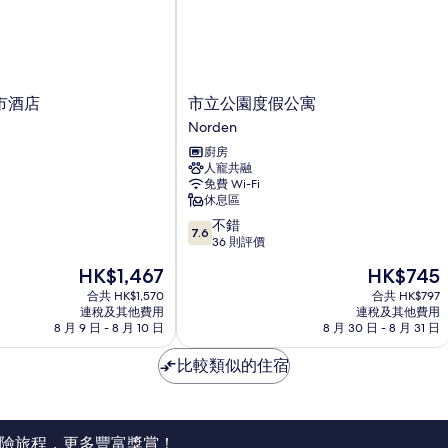
市
市酒店
市立公園度假公寓
立
Norden
公
廚房
園
人寵共融
度
免費 Wi-Fi
假
休息區
公
7.6
不錯
寓
7.6
分
36 則評價
Norden
(滿
現
現
HK$1,467
HK$745
分
售
售
為
合共 HK$1,570
合共 HK$797
HK$1,467
HK$745
連稅及其他費用
連稅及其他費用
10
8 月 9 日 - 8 月 10 日
8 月 30 日 - 8 月 31 日
分)，
不
比較類似的住宿
錯，
36
則
評
價
險旅程，更多豐富獎賞！