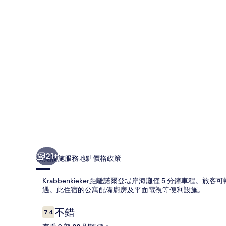
21+
概覽
設施服務
地點
價格
政策
Krabbenkieker距離諾爾登堤岸海灘僅 5 分鐘車程。
遇。此住宿的公寓配備廚房及平面電視等便利設施。
評
不錯
7.4
7.4 分，滿分 10 分，
價