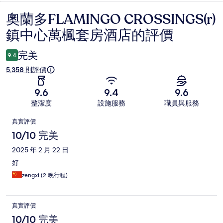
奧蘭多FLAMINGO CROSSINGS(r)
評
鎮中心萬楓套房酒店的評價
價
完美
9.4
5,358 則評價
9.6
9.4
9.6
整潔度
設施服務
職員與服務
評
真實評價
價
10/10 完美
2025 年 2 月 22 日
好
zengxi (2 晚行程)
真實評價
10/10 完美