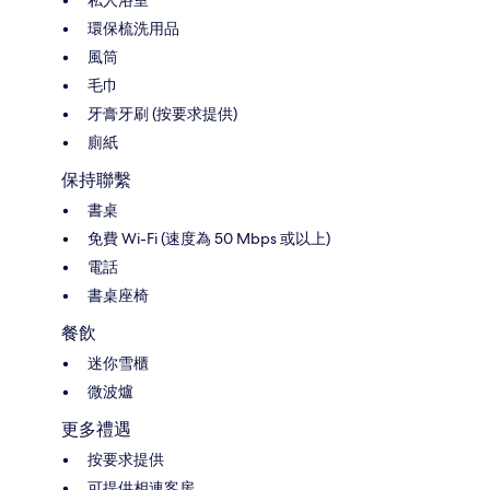
私人浴室
環保梳洗用品
風筒
毛巾
牙膏牙刷 (按要求提供)
廁紙
保持聯繫
書桌
免費 Wi-Fi (速度為 50 Mbps 或以上)
電話
書桌座椅
餐飲
迷你雪櫃
微波爐
更多禮遇
按要求提供
可提供相連客房