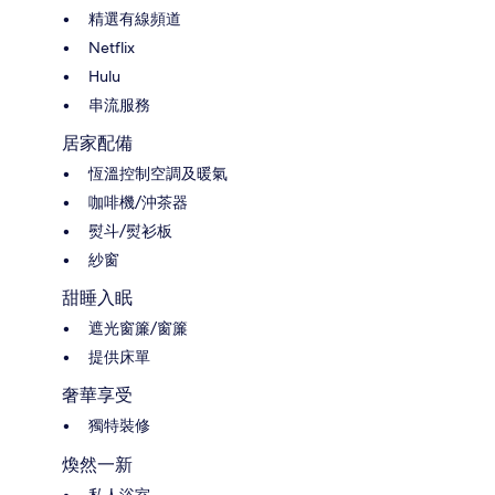
精選有線頻道
Netflix
Hulu
串流服務
居家配備
恆溫控制空調及暖氣
咖啡機/沖茶器
熨斗/熨衫板
紗窗
甜睡入眠
遮光窗簾/窗簾
提供床單
奢華享受
獨特裝修
煥然一新