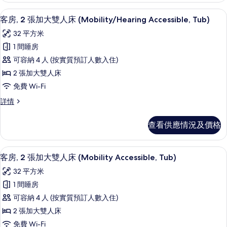
雙
大
書桌、手提電腦工作空間、遮光窗簾/窗
載
5
雙
人
客房, 2 張加大雙人床 (Mobility/Hearing Accessible, Tub)
入
人
床
32 平方米
床
所
(Hearing
(Hearing
1 間睡房
有
Accessible)
Accessible)
可容納 4 人 (按實質預訂人數入住)
詳
客
的
情
2 張加大雙人床
房,
相
免費 Wi-Fi
2
片
客
詳情
張
房,
加
2
查看供應情況及價格
張
大
加
雙
大
書桌、手提電腦工作空間、遮光窗簾/窗
載
5
雙
人
客房, 2 張加大雙人床 (Mobility Accessible, Tub)
入
人
床
32 平方米
床
所
(Mobility/Hearing
(Mobility/Hearing
1 間睡房
有
Accessible,
Accessible,
可容納 4 人 (按實質預訂人數入住)
Tub)
客
Tub)
詳
2 張加大雙人床
房,
的
情
免費 Wi-Fi