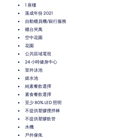
1 座樓
落成年份 2021
自動櫃員機/銀行服務
櫃台夾萬
空中花園
花園
公共區域電視
24 小時健身中心
室外泳池
嬉水池
純素餐飲選擇
素食餐飲選擇
至少 80% LED 照明
不提供塑膠攪拌棒
不提供塑膠飲管
水機
戶外傢俬