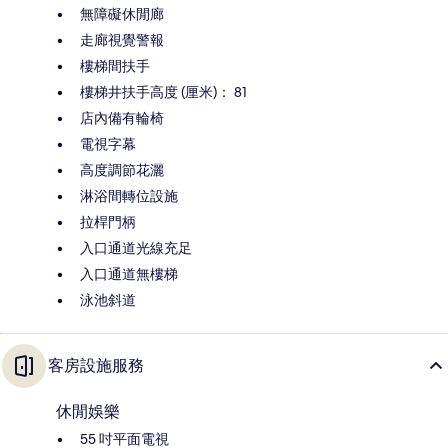
無障礙休閒廊
走廊視覺警報
樓梯間扶手
樓梯井扶手高度 (厘米)： 81
店內備有輪椅
電視字幕
高度調節花灑
淋浴間轉位設施
拉桿門柄
入口通道光線充足
入口通道無樓梯
泳池斜道
客房設施服務
休閒娛樂
55 吋平面電視