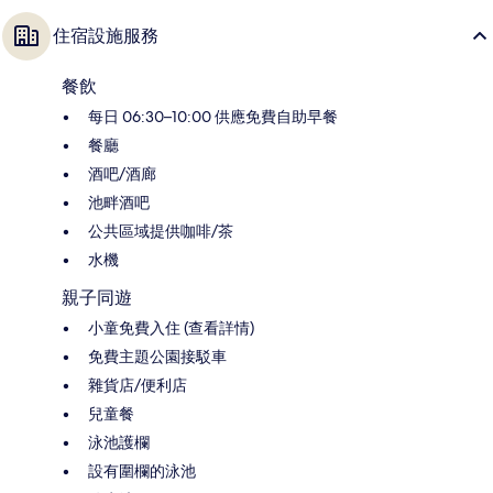
住宿設施服務
餐飲
每日 06:30–10:00 供應免費自助早餐
餐廳
酒吧/酒廊
池畔酒吧
公共區域提供咖啡/茶
水機
親子同遊
小童免費入住 (查看詳情)
免費主題公園接駁車
雜貨店/便利店
兒童餐
泳池護欄
設有圍欄的泳池