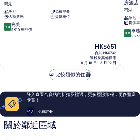
片
蘭
蘭
房酒店
灣湖
多
多
灣湖
泳池
免費早餐
法
佛
人寵共融
提供車位
蘭
朗
泳池
提供車
明
明
9.4
完美
9.4
歌
哥
分
5,910 則評價
9.0
卓越
9.0
克
克
(滿
分
2,2
羅
羅
分
(滿
現
HK$651
辛
辛
為
分
售
希
®
10
為
合共 HK$732
HK$651
爾
市
分)，
連稅及其他費用
10
頓
8 月 18 日 - 8 月 19 日
中
完
分)，
惠
心
美，
卓
庭
比較類似的住宿
西
5,910
越，
酒
入
則
2,258
店
口
評
則
灣
春
價
評
登入查看合資格的折扣及禮遇，更多歷險旅程，更多豐富
湖
季
篇
價
獎賞！
山
評
篇
丘
價
評
登入
免費註冊
套
價
房
關於鄰近區域
酒
店
灣