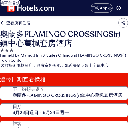
跳至主目錄
下載 App
查看所有住宿
奧蘭多FLAMINGO CROSSINGS(r)
鎮中心萬楓套房酒店
3.0
Fairfield by Marriott Inn & Suites Orlando at FLAMINGO CROSSINGS(r)
星
Town Center
級
裝飾藝術風格酒店，設有室外泳池，鄰近法蘭明歌十字鎮中心
住
宿
選擇日期查看價格
下一站想去邊？
日期
旅客