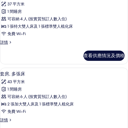
入
人
床,
37 平方米
床,
所
轉
轉
1 間睡房
有
角
角
可容納 4 人 (按實質預訂人數入住)
詳
套
的
情
1 張特大雙人床及 1 張標準雙人梳化床
房,
相
免費 Wi-Fi
1
片
套
詳情
張
房,
特
1
查看供應情況及價格
張
大
特
雙
大
55 吋平面電視連有線電視頻道、電視、Net
載
6
雙
人
套房, 多張床
入
人
床
43 平方米
床
所
及
及
1 間睡房
有
1
1
可容納 6 人 (按實質預訂人數入住)
張
套
張
梳
2 張加大雙人床及 1 張標準雙人梳化床
房,
化
梳
免費 Wi-Fi
床
多
化
詳
套
詳情
張
情
床
房,