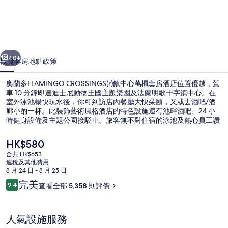
CROSSINGS(r)
鎮
中
一個
下一個
心
40+
概覽
客房
地點
政策
萬
奧蘭多FLAMINGO CROSSINGS(r)鎮中心萬楓套房酒店位置優越，駕
楓
車 10 分鐘即達迪士尼動物王國主題樂園及法蘭明歌十字鎮中心。在
套
室外泳池暢快玩水後，你可到訪店內餐廳大快朵頤，又或去酒吧/酒
廊小酌一杯。此裝飾藝術風格酒店的特色設施還有池畔酒吧、24 小
房
時健身設備及主題公園接駁車。旅客無不對住宿的泳池及熱心員工讚
不絕口。
酒
現
HK$580
店
價
合共 HK$653
HK$580
連稅及其他費用
相
包每日自助早餐
8 月 24 日 - 8 月 25 日
片
評
完美
9.4
查看全部 5,358 則評價
9.4 分，滿分 10 分，
價
集
人氣設施服務