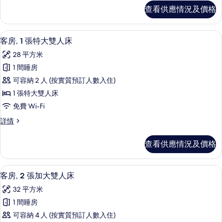
床
多
的
查看供應情況及價格
張
的
相
床
相
詳
片
書桌、手提電腦工作空間、遮光窗簾/窗
載
6
情
客房, 1 張特大雙人床
片
入
28 平方米
所
1 間睡房
有
可容納 2 人 (按實質預訂人數入住)
客
1 張特大雙人床
房,
免費 Wi-Fi
1
客
詳情
張
房,
特
1
查看供應情況及價格
張
大
特
雙
大
書桌、手提電腦工作空間、遮光窗簾/窗
載
6
雙
人
客房, 2 張加大雙人床
入
人
床
32 平方米
床
所
的
詳
1 間睡房
有
情
相
可容納 4 人 (按實質預訂人數入住)