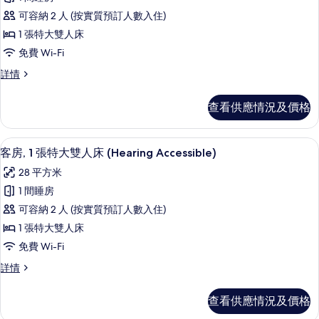
有
可容納 2 人 (按實質預訂人數入住)
客
1 張特大雙人床
房,
免費 Wi-Fi
1
客
詳情
張
房,
特
1
查看供應情況及價格
張
大
特
雙
大
書桌、手提電腦工作空間、遮光窗簾/窗
載
5
雙
人
客房, 1 張特大雙人床 (Hearing Accessible)
入
人
床
28 平方米
床
所
(Mobility
(Mobility
1 間睡房
有
Accessible,
Accessible,
可容納 2 人 (按實質預訂人數入住)
Tub)
客
Tub)
詳
1 張特大雙人床
房,
的
情
免費 Wi-Fi
1
相
客
詳情
張
片
房,
特
1
查看供應情況及價格
張
大
特