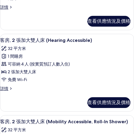
2
相
客
詳情
張
片
房,
加
2
查看供應情況及價格
張
大
加
雙
大
書桌、手提電腦工作空間、遮光窗簾/窗
載
5
雙
人
客房, 2 張加大雙人床 (Hearing Accessible)
入
人
床
32 平方米
床
所
(Mobility
(Mobility
1 間睡房
有
Accessible,
Accessible,
可容納 4 人 (按實質預訂人數入住)
Tub)
客
Tub)
詳
2 張加大雙人床
房,
的
情
免費 Wi-Fi
2
相
客
詳情
張
片
房,
加
2
查看供應情況及價格
張
大
加
雙
大
書桌、手提電腦工作空間、遮光窗簾/窗
載
5
雙
人
客房, 2 張加大雙人床 (Mobility Accessible, Roll-In Shower)
入
人
床
32 平方米
床