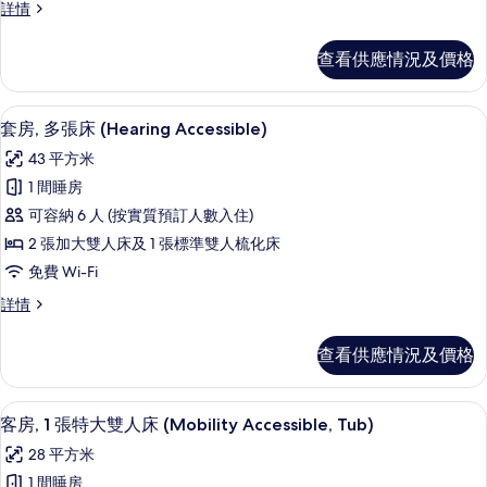
床
(Mobility
套
詳情
張
Accessible,
房,
(Mobility
Roll-
床
多
Accessible,
查看供應情況及價格
In
張
(Mobility
Roll-
Shower)
床
Accessible,
詳
(Mobility
In
書桌、手提電腦工作空間、遮光窗簾/窗
載
情
Tub)
5
Accessible,
套房, 多張床 (Hearing Accessible)
Shower)
入
Tub)
的
的
43 平方米
詳
所
相
情
相
1 間睡房
有
片
片
可容納 6 人 (按實質預訂人數入住)
套
2 張加大雙人床及 1 張標準雙人梳化床
房,
免費 Wi-Fi
多
套
詳情
張
房,
床
多
查看供應情況及價格
張
(Hearing
床
Accessible)
(Hearing
書桌、手提電腦工作空間、遮光窗簾/窗
載
的
5
Accessible)
客房, 1 張特大雙人床 (Mobility Accessible, Tub)
入
詳
相
28 平方米
情
所
片
1 間睡房