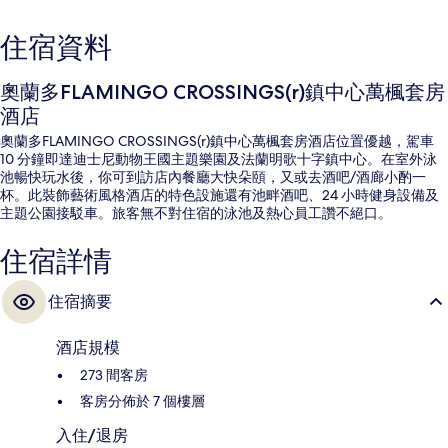
住宿資料
奧蘭多FLAMINGO CROSSINGS(r)鎮中心萬楓套房
酒店
奧蘭多FLAMINGO CROSSINGS(r)鎮中心萬楓套房酒店位置優越，駕車
10 分鐘即達迪士尼動物王國主題樂園及法蘭明歌十字鎮中心。在室外泳
池暢快玩水後，你可到訪店內餐廳大快朵頤，又或去酒吧/酒廊小酌一
杯。此裝飾藝術風格酒店的特色設施還有池畔酒吧、24 小時健身設備及
主題公園接駁車。旅客無不對住宿的泳池及熱心員工讚不絕口。
住宿詳情
住宿摘要
酒店規模
273 間客房
客房分佈於 7 個樓層
入住/退房