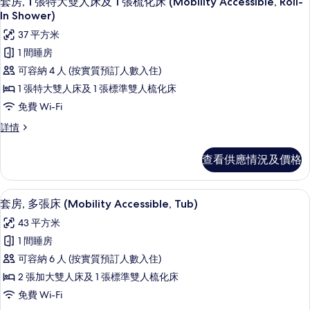
人
套房, 1 張特大雙人床及 1 張梳化床 (Mobility Accessible, Roll-
入
人
In Shower)
床
床
所
37 平方米
及
及
有
1
1 間睡房
1
張
套
張
可容納 4 人 (按實質預訂人數入住)
梳
房,
化
梳
1 張特大雙人床及 1 張標準雙人梳化床
床
1
化
免費 Wi-Fi
(Mobility
張
Accessible,
床
套
詳情
特
Tub)
房,
(Mobility
詳
1
大
Accessible,
查看供應情況及價格
情
張
雙
Tub)
特
人
大
的
書桌、手提電腦工作空間、遮光窗簾/窗
載
6
雙
套房, 多張床 (Mobility Accessible, Tub)
床
相
入
人
43 平方米
及
片
床
所
及
1 間睡房
1
有
1
張
可容納 6 人 (按實質預訂人數入住)
張
套
梳
梳
2 張加大雙人床及 1 張標準雙人梳化床
房,
化
化
免費 Wi-Fi
床
多