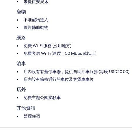
未提供嬰兒床
寵物
不准寵物進入
歡迎輔助動物
網絡
免費 Wi-Fi 服務 (公用地方)
免費客房 Wi-Fi (速度：50 Mbps 或以上)
泊車
店內設有有蓋停車場，提供自助泊車服務 (每晚 USD20.00)
店內設有輪椅通行的車位及客貨車車位
店外
免費主題公園接駁車
其他資訊
禁煙住宿