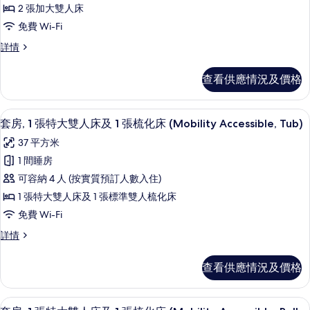
客
片
2 張加大雙人床
房,
免費 Wi-Fi
2
客
詳情
張
房,
加
2
查看供應情況及價格
張
大
加
雙
大
書桌、手提電腦工作空間、遮光窗簾/窗
載
6
雙
人
套房, 1 張特大雙人床及 1 張梳化床 (Mobility Accessible, Tub)
入
人
床
37 平方米
床
所
的
詳
1 間睡房
有
情
相
可容納 4 人 (按實質預訂人數入住)
套
片
1 張特大雙人床及 1 張標準雙人梳化床
房,
免費 Wi-Fi
1
套
詳情
張
房,
特
1
查看供應情況及價格
張
大
特
雙
大
書桌、手提電腦工作空間、遮光窗簾/窗
載
6
雙