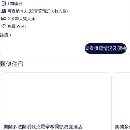
所
(Hearing
(Hearing
1 間睡房
有
Accessible)
Accessible)
可容納 4 人 (按實質預訂人數入住)
詳
客
的
情
2 張加大雙人床
房,
相
免費 Wi-Fi
2
片
客
詳情
張
房,
加
2
查看供應情況及價格
張
大
加
雙
大
類似住宿
雙
人
人
床
奧蘭多法蘭明歌克羅辛希爾頓惠庭酒店
奧蘭多佛
床
(Mobility
(Mobility
Accessible,
Accessible,
Roll-
Roll-
In
In
Shower)
詳
Shower)
情
的
相
奧
奧
奧蘭多法蘭明歌克羅辛希爾頓惠庭酒店
奧蘭多