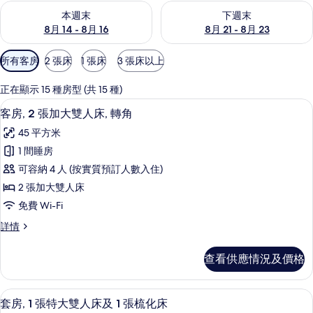
查看本週末 8月 14 - 8月 16的可訂空房
查看下週末 8月 21 - 8月 23
本週末
下週末
8月 14 - 8月 16
8月 21 - 8月 23
可
所有客房
2 張床
1 張床
3 張床以上
用
嘅
正在顯示 15 種房型 (共 15 種)
客
書桌、手提電腦工作空間、遮光窗簾/窗
載
5
客房, 2 張加大雙人床, 轉角
房
入
篩
45 平方米
所
選
1 間睡房
有
條
可容納 4 人 (按實質預訂人數入住)
客
件
2 張加大雙人床
房,
免費 Wi-Fi
2
客
詳情
張
房,
加
2
查看供應情況及價格
張
大
加
雙
大
55 吋平面電視連有線電視頻道、電視、Net
載
6
雙
人
套房, 1 張特大雙人床及 1 張梳化床